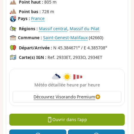
Point haut :
805 m
Point bas :
728 m
Pays :
France
Régions :
Massif central
,
Massif du Pilat
Commune :
Saint-Genest-Malifaux
(42660)
Départ/Arrivée :
N 45.384671° / E 4.385708°
Carte(s) IGN :
Ref. 2933ET, 2933O, 2934ET
Météo détaillée heure par heure
Découvrez Visorando Premium
Ouvrir dans l'app