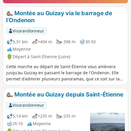
Montée au Guizay via le barrage de
l’Ondenon
Visorandonneur
9,31 km
+404 m
-398 m
3h 50
Moyenne
Départ à Saint-Étienne (Loire)
Cette marche au départ de Saint-Étienne vous amènera
jusqu'au Guizay en passant le barrage de l'Ondenon. Elle
permet d'admirer plusieurs panoramas, que ce soit sur la
vallée de l'Ondaine, Saint-Étienne ou la plaine du Forez.
Montée au Guizay depuis Saint-Étienne
Visorandonneur
5,14 km
+235 m
-235 m
2h 10
Moyenne