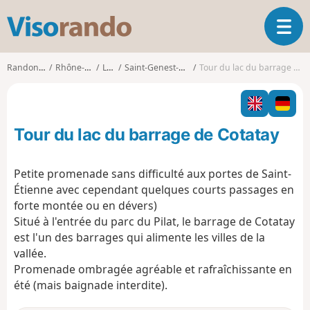
V
O
i
u
s
v
o
Randonnées
Rhône-Alpes
Loire
Saint-Genest-Malifaux
Tour du lac du barrage de Cotatay
r
r
i
a
r
n
l
d
Tour du lac du barrage de Cotatay
a
o
n
a
Petite promenade sans difficulté aux portes de Saint-
v
Étienne avec cependant quelques courts passages en
i
forte montée ou en dévers)
g
Situé à l'entrée du parc du Pilat, le barrage de Cotatay
a
t
est l'un des barrages qui alimente les villes de la
i
vallée.
o
Promenade ombragée agréable et rafraîchissante en
n
été (mais baignade interdite).