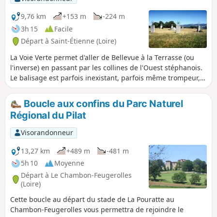
9,76 km
+153 m
-224 m
3h 15
Facile
Départ à Saint-Étienne (Loire)
La Voie Verte permet d'aller de Bellevue à la Terrasse (ou
l'inverse) en passant par les collines de l'Ouest stéphanois.
Le balisage est parfois inexistant, parfois même trompeur,
et le plus souvent inadapté. Autant de raisons motivant la
proposition de cette balade avec un descriptif détaillé. Il est
Boucle aux confins du Parc Naturel
possible de la scinder en deux en s'arrêtant au niveau du
Régional du Pilat
Puits Couriot. La mise à jour itinéraire/descriptif du 16 août
2020 tient compte du nouveau tracé à partir de Bellevue.
Visorandonneur
13,27 km
+489 m
-481 m
5h 10
Moyenne
Départ à Le Chambon-Feugerolles
(Loire)
Cette boucle au départ du stade de La Pouratte au
Chambon-Feugerolles vous permettra de rejoindre le