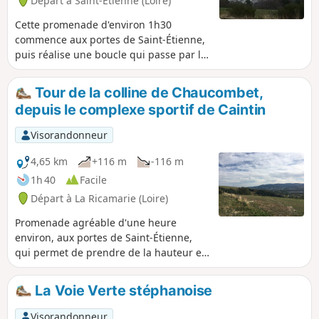
Départ à Saint-Étienne (Loire)
Cette promenade d'environ 1h30
commence aux portes de Saint-Étienne,
puis réalise une boucle qui passe par le
point de vue remarquable du Guizay.
Tour de la colline de Chaucombet,
depuis le complexe sportif de Caintin
Visorandonneur
4,65 km
+116 m
-116 m
1h 40
Facile
Départ à La Ricamarie (Loire)
Promenade agréable d'une heure
environ, aux portes de Saint-Étienne,
qui permet de prendre de la hauteur et
d'avoir de belles vues sur les vallées et
les reliefs environnants. Au départ il y a
La Voie Verte stéphanoise
des panneaux interdisant l'accès aux
chiens.
Visorandonneur