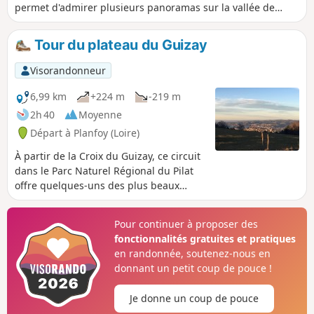
permet d'admirer plusieurs panoramas sur la vallée de
l'Ondaine, la ville de Saint-Étienne et, au loin, les Monts du
Forez.
Tour du plateau du Guizay
Visorandonneur
6,99 km
+224 m
-219 m
2h 40
Moyenne
Départ à Planfoy (Loire)
À partir de la Croix du Guizay, ce circuit
dans le Parc Naturel Régional du Pilat
offre quelques-uns des plus beaux
points de vue sur Saint-Étienne. Le
belvédère permet de prendre en
Pour continuer à proposer des
enfilade la rue centrale de la ville et
fonctionnalités gratuites et pratiques
d'embrasser du regard l'ensemble de
en randonnée, soutenez-nous en
l'agglomération.
donnant un petit coup de pouce !
Je donne un coup de pouce