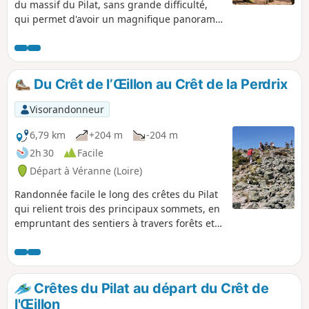
du massif du Pilat, sans grande difficulté,
qui permet d'avoir un magnifique panorama
sur les Alpes et le Mont Blanc.
Du Crêt de l’Œillon au Crêt de la Perdrix
Visorandonneur
6,79 km
+204 m
-204 m
2h 30
Facile
Départ à Véranne (Loire)
Randonnée facile le long des crêtes du Pilat
qui relient trois des principaux sommets, en
empruntant des sentiers à travers forêts et
landes. Tout le long du chemin on découvre
de magnifiques panoramas sur les Alpes, le
Massif Central et la vallée du Rhône.
Crêtes du Pilat au départ du Crêt de
l'Œillon