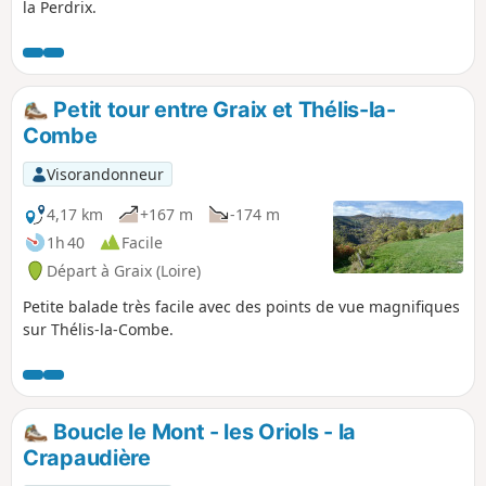
la Perdrix.
Petit tour entre Graix et Thélis-la-
Combe
Visorandonneur
4,17 km
+167 m
-174 m
1h 40
Facile
Départ à Graix (Loire)
Petite balade très facile avec des points de vue magnifiques
sur Thélis-la-Combe.
Boucle le Mont - les Oriols - la
Crapaudière