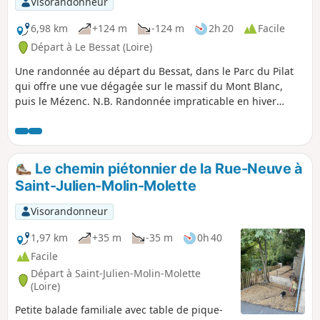
Visorandonneur
6,98 km
+124 m
-124 m
2h 20
Facile
Départ à Le Bessat (Loire)
Une randonnée au départ du Bessat, dans le Parc du Pilat
qui offre une vue dégagée sur le massif du Mont Blanc,
puis le Mézenc. N.B. Randonnée impraticable en hiver
(espace réservé à la partique du ski).
Le chemin piétonnier de la Rue-Neuve à
Saint-Julien-Molin-Molette
Visorandonneur
1,97 km
+35 m
-35 m
0h 40
Facile
Départ à Saint-Julien-Molin-Molette
(Loire)
Petite balade familiale avec table de pique-