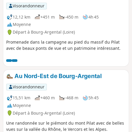
Fluvia sur plusieurs kilomètres pour
Visorandonneur
entamer la montée jusqu’au Col du
Tracol à travers la forêt de Taillard.
12,12 km
+451 m
-450 m
4h 45
Moyenne
Départ à Bourg-Argental (Loire)
Promenade dans la campagne au pied du massif du Pilat
avec de beaux ponts de vue et un patrimoine intéressant.
Au Nord-Est de Bourg-Argental
Visorandonneur
15,51 km
+460 m
-468 m
5h 45
Moyenne
Départ à Bourg-Argental (Loire)
Une randonnée sur le piémont du mont Pilat avec de belles
vues sur la vallée du Rhône, le Vercors et les Alpes.