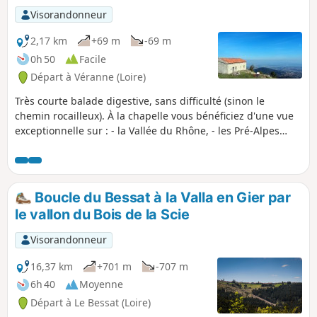
Visorandonneur
2,17 km
+69 m
-69 m
0h 50
Facile
Départ à Véranne (Loire)
Très courte balade digestive, sans difficulté (sinon le
chemin rocailleux). À la chapelle vous bénéficiez d'une vue
exceptionnelle sur : - la Vallée du Rhône, - les Pré-Alpes
(Chartreuse & Vercors), - Les Alpes (par grand beau temps
vous aurez droit au Mont Blanc...) ... et en vous retournant,
vous aurez en point de mire les sommets du Pilat : Les 3
Dents, le Crêt de l'Oeillon,...
Boucle du Bessat à la Valla en Gier par
le vallon du Bois de la Scie
Visorandonneur
16,37 km
+701 m
-707 m
6h 40
Moyenne
Départ à Le Bessat (Loire)