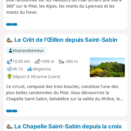
360° sur le Pilat, les Alpes, les monts du Lyonnais et les
monts du Forez.
Le Crêt de l'Œillon depuis Saint-Sabin
Visorandonneur
10,85 km
+399 m
-390 m
4h 15
Moyenne
Départ à Véranne (Loire)
Ce circuit, composé des trois boucles, constitue l'une des
plus belles randonnées du Pilat. Vous découvrirez la
Chapelle Saint-Sabin, belvédère sur la vallée du Rhône, le
Pic des Trois Dents et le Crêt de l'Œillon, dominé par son
émetteur de télédiffusion.
La Chapelle Saint-Sabin depuis la croix