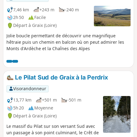
7,46 km
+243 m
-240 m
2h 50
Facile
Départ à Graix (Loire)
Jolie boucle permettant de découvrir une magnifique
hêtraie puis un chemin en balcon où on peut admirer les
Monts d'Ardèche et la Chaînes des Alpes
Le Pilat Sud de Graix à la Perdrix
Visorandonneur
13,77 km
+501 m
-501 m
5h 20
Moyenne
Départ à Graix (Loire)
Le massif du Pilat sur son versant Sud avec
un passage à son point culminant, le Crêt de