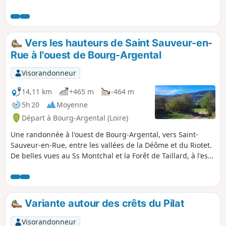
Vers les hauteurs de Saint Sauveur-en-
Rue à l'ouest de Bourg-Argental
Visorandonneur
14,11 km
+465 m
-464 m
5h 20
Moyenne
Départ à Bourg-Argental (Loire)
Une randonnée à l'ouest de Bourg-Argental, vers Saint-
Sauveur-en-Rue, entre les vallées de la Déôme et du Riotet.
De belles vues au Ss Montchal et la Forêt de Taillard, à l'est
vers le massif alpin et au nord vers le Col de la République.
Un parcours alternant routes très peu fréquentées et bons
chemins et sentiers.
Variante autour des crêts du Pilat
Visorandonneur