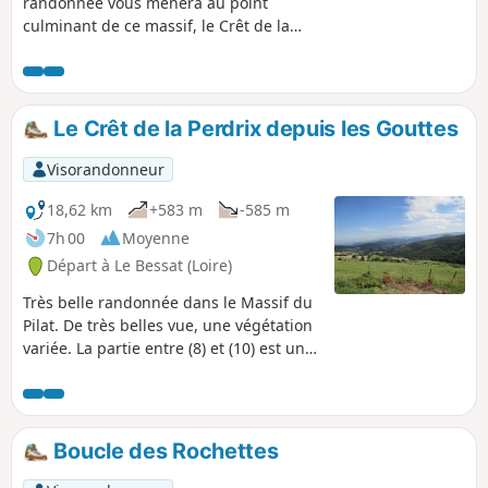
randonnée vous mènera au point
culminant de ce massif, le Crêt de la
Perdrix. L'itinéraire vous guidera
jusqu'au saut du Gier, jolie cascade, non
loin de la Jasserie, d'où cette rivière
prend sa source. Le chemin vous fera
Le Crêt de la Perdrix depuis les Gouttes
passer dans des forêts majestueuses où
de grands arbres vous préserveront des
Visorandonneur
rayons du soleil en été.
18,62 km
+583 m
-585 m
7h 00
Moyenne
Départ à Le Bessat (Loire)
Très belle randonnée dans le Massif du
Pilat. De très belles vue, une végétation
variée. La partie entre (8) et (10) est un
peu plus monotone... À la bonne saison,
vous pourrez cueillir des framboises ou
des mûres.
Boucle des Rochettes