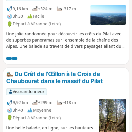
9,16 km
+324 m
-317 m
3h 30
Facile
Départ à Véranne (Loire)
Une jolie randonnée pour découvrir les crêts du Pilat avec
de superbes panoramas sur l'ensemble de la chaîne des
Alpes. Une balade au travers de divers paysages allant du
pierrier à la forêt de conifères en passant par des landes
couvertes de bruyères et de genêts. A la bonne saison on
peut en profiter pour manger des framboises sauvages et
des myrtilles. Cet itinéraire propose un retour par un
Du Crêt de l'Œillon à la Croix de
sentier moins fréquenté au travers d'une forêt de feuillus.
Chaubouret dans le massif du Pilat
Visorandonneur
9,92 km
+299 m
-418 m
3h 40
Moyenne
Départ à Véranne (Loire)
Une belle balade, en ligne, sur les hauteurs