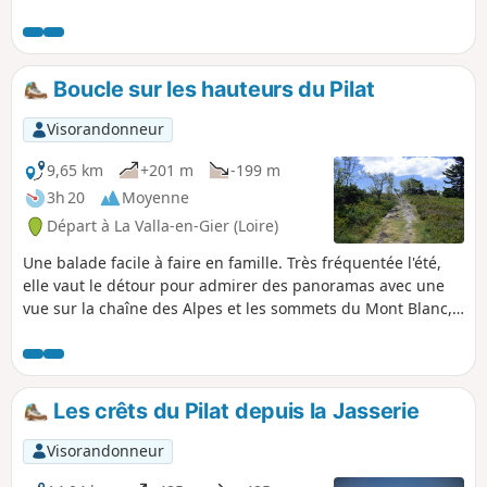
Boucle sur les hauteurs du Pilat
Visorandonneur
9,65 km
+201 m
-199 m
3h 20
Moyenne
Départ à La Valla-en-Gier (Loire)
Une balade facile à faire en famille. Très fréquentée l'été,
elle vaut le détour pour admirer des panoramas avec une
vue sur la chaîne des Alpes et les sommets du Mont Blanc,
les monts du Lyonnais et la vallée de Giers, le massif du
Vercors et ceux du Nord Vivarais... Très riche en fleurs au
printemps, elle permet la cueillette des myrtilles en août et
celles des framboises en septembre... A moins que vous ne
Les crêts du Pilat depuis la Jasserie
choisissiez de la faire en ski de rando ou ski nordique
l'hiver.
Visorandonneur