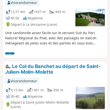
Visorandonneur
12,51 km
+437 m
-443 m
4h 50
Moyenne
Départ à La Versanne (Loire)
Une randonnée assez facile sur le versant Sud du Parc
Naturel Régional du Pilat, avec des passages en balcon
ménageant de jolies vues et des parties en sous-bois
agréables en été. Le patrimoine est au rendez-vous avec de
multiples croix anciennes, des fermes pittoresques, des
pierres mystérieuses et d'anciens moulins.
Le Col du Banchet au départ de Saint-
Julien-Molin-Molette
Visorandonneur
9,15 km
+361 m
-356 m
3h 40
Moyenne
Départ à Saint-Julien-Molin-Molette
(Loire)