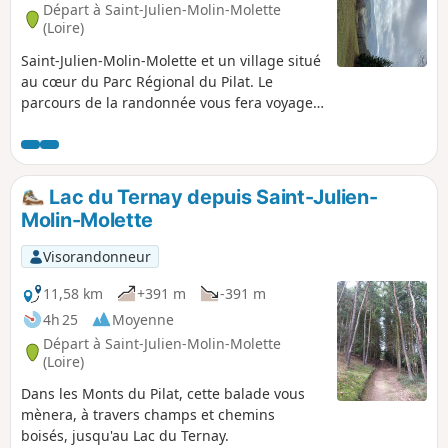
Départ à Saint-Julien-Molin-Molette
(Loire)
Saint-Julien-Molin-Molette et un village situé
au cœur du Parc Régional du Pilat. Le
parcours de la randonnée vous fera voyager
le long de cours d'eau et de collines boisées,
jusqu'au Menhir du Flat, puis jusqu'à la Croix
de Sainte-Blandine située sur le chemin de
Saint-Jacques de Compostelle. Le long du
Lac du Ternay depuis Saint-Julien-
parcours, à certains endroits, si le temps le
Molin-Molette
permet, une jolie vue jusqu'aux Alpes se
présentera devant vous.
Visorandonneur
11,58 km
+391 m
-391 m
4h 25
Moyenne
Départ à Saint-Julien-Molin-Molette
(Loire)
Dans les Monts du Pilat, cette balade vous
mènera, à travers champs et chemins
boisés, jusqu'au Lac du Ternay.