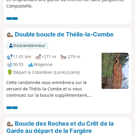
Compostelle.
Double boucle de Thélis-la-Combe
Visorandonneur
11,01 km
+271 m
-279 m
3h 55
Moyenne
Départ à Colombier (Loire) (Loire)
Cette randonnée vous emmènera sur le
versant de Thélis-la-Combe et si vous
continuez sur la boucle supplémentaire,
vous découvrirez une belle vue sur
Colombier et sur Saint-Julien-Molin-Molette.
Boucle des Roches et du Crêt de la
Garde au départ de la Fargère