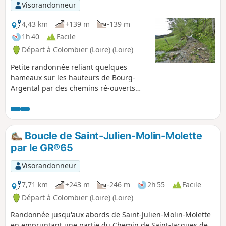
Visorandonneur
4,43 km
+139 m
-139 m
1h 40
Facile
Départ à Colombier (Loire) (Loire)
Petite randonnée reliant quelques
hameaux sur les hauteurs de Bourg-
Argental par des chemins ré-ouverts
par le Parc Naturel Régional du Pilat.
Boucle de Saint-Julien-Molin-Molette
par le GR®65
Visorandonneur
7,71 km
+243 m
-246 m
2h 55
Facile
Départ à Colombier (Loire) (Loire)
Randonnée jusqu'aux abords de Saint-Julien-Molin-Molette
en empruntant une partie du Chemin de Saint-Jacques de