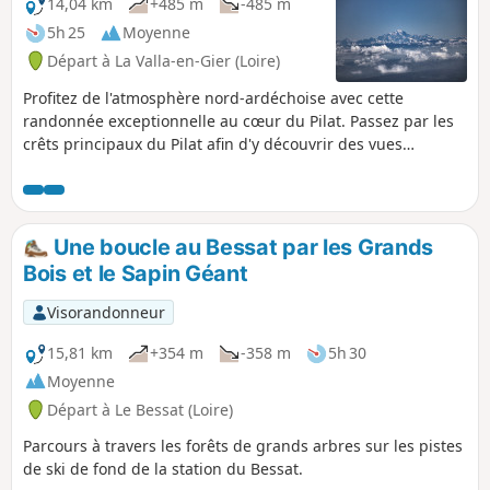
14,04 km
+485 m
-485 m
5h 25
Moyenne
Départ à La Valla-en-Gier (Loire)
Profitez de l'atmosphère nord-ardéchoise avec cette
randonnée exceptionnelle au cœur du Pilat. Passez par les
crêts principaux du Pilat afin d'y découvrir des vues
imprenables et des petits chemins escarpés.
Une boucle au Bessat par les Grands
Bois et le Sapin Géant
Visorandonneur
15,81 km
+354 m
-358 m
5h 30
Moyenne
Départ à Le Bessat (Loire)
Parcours à travers les forêts de grands arbres sur les pistes
de ski de fond de la station du Bessat.