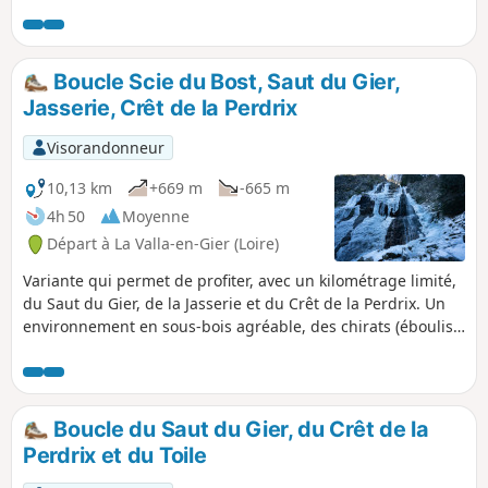
Boucle Scie du Bost, Saut du Gier,
Jasserie, Crêt de la Perdrix
Visorandonneur
10,13 km
+669 m
-665 m
4h 50
Moyenne
Départ à La Valla-en-Gier (Loire)
Variante qui permet de profiter, avec un kilométrage limité,
du Saut du Gier, de la Jasserie et du Crêt de la Perdrix. Un
environnement en sous-bois agréable, des chirats (éboulis
de pierre), le Saut du Gier, la Source du Gier à la Jasserie, le
Crêt de la Perdrix avec sa table d'orientation. De très beaux
panoramas par temps clair, sur la vallée du Rhône, la
chaîne des Alpes (Mont Blanc). Un itinéraire
Boucle du Saut du Gier, du Crêt de la
raisonnablement fatigant. Départ à la Scie du Bost
Perdrix et du Toile