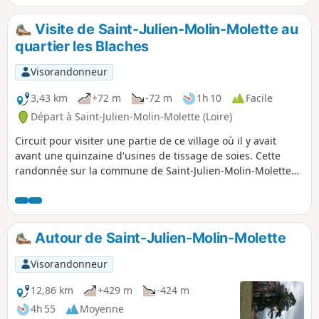
autre, de jolies vues sur les monts du Pilat et sur les vallées
s'offriront à vous.
Visite de Saint-Julien-Molin-Molette au
quartier les Blaches
Visorandonneur
3,43 km
+72 m
-72 m
1h 10
Facile
Départ à Saint-Julien-Molin-Molette (Loire)
Circuit pour visiter une partie de ce village où il y avait
avant une quinzaine d'usines de tissage de soies. Cette
randonnée sur la commune de Saint-Julien-Molin-Molette
est complémentaire celle de Saint-Julien-Molin-Molette au
col du Banchet par Lampony qu'on peut faire le matin ou
inversement. Et pour celle-ci la faire l'après-midi pour ceux
qui ont envie de faire un casse-croûte à la mi-journée ou
Autour de Saint-Julien-Molin-Molette
déjeuner dans le village. A TOUS LES RANDONNEURS (SES)
QUI PARCOURENT MES RANDONNEES vous pouvez mettre
Visorandonneur
des photos en indiquant l'emplacement sur le circuit.
12,86 km
+429 m
-424 m
4h 55
Moyenne