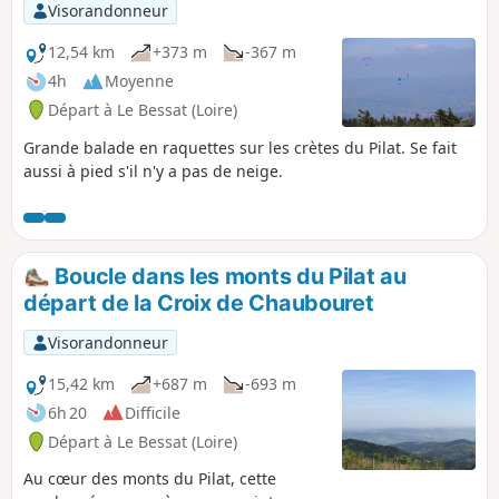
Visorandonneur
12,54 km
+373 m
-367 m
4h
Moyenne
Départ à Le Bessat (Loire)
Grande balade en raquettes sur les crètes du Pilat. Se fait
aussi à pied s'il n'y a pas de neige.
Boucle dans les monts du Pilat au
départ de la Croix de Chaubouret
Visorandonneur
15,42 km
+687 m
-693 m
6h 20
Difficile
Départ à Le Bessat (Loire)
Au cœur des monts du Pilat, cette