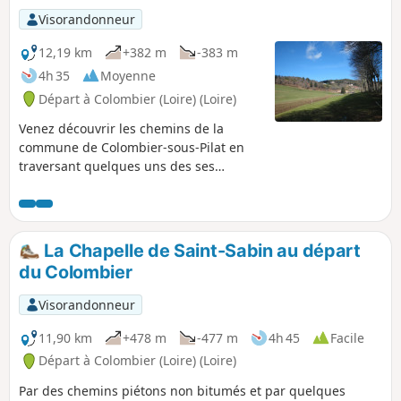
Visorandonneur
12,19 km
+382 m
-383 m
4h 35
Moyenne
Départ à Colombier (Loire) (Loire)
Venez découvrir les chemins de la
commune de Colombier-sous-Pilat en
traversant quelques uns des ses
hameaux.
La Chapelle de Saint-Sabin au départ
du Colombier
Visorandonneur
11,90 km
+478 m
-477 m
4h 45
Facile
Départ à Colombier (Loire) (Loire)
Par des chemins piétons non bitumés et par quelques