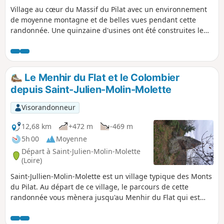
Village au cœur du Massif du Pïlat avec un environnement
de moyenne montagne et de belles vues pendant cette
randonnée. Une quinzaine d'usines ont été construites le
long des rives du Ternay. Toute cette industrie était en
relation avec les canuts lyonnais. Une partie de ces
constructions ont été reprises par des artistes pour y
installer des ateliers. Renseignements pris sur Wikipédia. A
Le Menhir du Flat et le Colombier
TOUS LES RANDONNEURS (SES) QUI PARCOURENT MES
depuis Saint-Julien-Molin-Molette
RANDONNEES vous pouvez mettre des photos en indiquant
l'emplacement sur le circuit.
Visorandonneur
12,68 km
+472 m
-469 m
5h 00
Moyenne
Départ à Saint-Julien-Molin-Molette
(Loire)
Saint-Jullien-Molin-Molette est un village typique des Monts
du Pilat. Au départ de ce village, le parcours de cette
randonnée vous mènera jusqu'au Menhir du Flat qui est
une curiosité géologique. Après avoir traversé le village du
Colombier, vous cheminerez à travers bois où de temps à