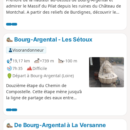
admirer le Massif du Pilat depuis les ruines du Château de
Montchal. A partir des reliefs de Burdignes, découvrir le
pays annonéen et les Alpes à l'horizon par temps clair.
Bourg-Argental - Les Sétoux
Visorandonneur
19,17 km
+739 m
-100 m
7h 35
Difficile
Départ à Bourg-Argental (Loire)
Douzième étape du Chemin de
Compostelle. Cette étape mène jusqu’à
la ligne de partage des eaux entre
Atlantique et Méditerranée, au point de
bascule entre les derniers contreforts
de la vallée du Rhône et des plateaux
volcaniques du Velay. Au départ de
De Bourg-Argental à La Versanne
Bourg-Argental, vous suivrez la Via