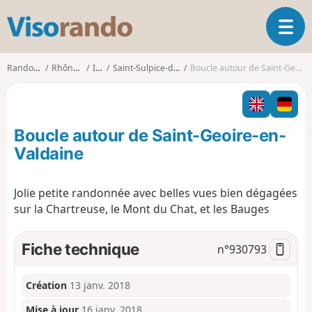
V
O
i
u
s
v
o
Randonnées
Rhône-Alpes
Isère
Saint-Sulpice-des-Rivoires
Boucle autour de Saint-Geoire-en-Valdaine
r
r
i
a
r
n
l
d
Boucle autour de Saint-Geoire-en-
a
o
n
Valdaine
a
v
Jolie petite randonnée avec belles vues bien dégagées
i
sur la Chartreuse, le Mont du Chat, et les Bauges
g
a
t
Fiche technique
n°
930793
i
o
n
Création
13 janv. 2018
Mise à jour
16 janv. 2018