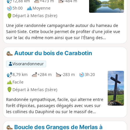
12,88 km
+473 m
-484 m
5h 00
Moyenne
Départ à Merlas (Isère)
Une jolie randonnée campagnarde autour du hameau de
Saint-Sixte. Cette boucle permet de profiter d'une jolie vue
sur le lac du même nom ainsi que sur l'Étang des
Chartreux.
Autour du bois de Carabotin
Visorandonneur
8,79 km
+284 m
-283 m
3h 20
Facile
Départ à Merlas (Isère)
Randonnée sympathique, facile, qui alterne entre
forêt d'épicéas, passages dégagés avec vues sur
les collines du Dauphiné ou sur le massif de
Chartreuse.
Boucle des Granges de Merlas à