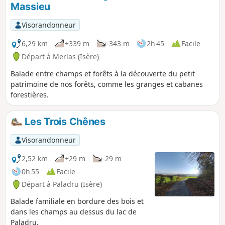
Massieu
Visorandonneur
6,29 km
+339 m
-343 m
2h 45
Facile
Départ à Merlas (Isère)
Balade entre champs et forêts à la découverte du petit
patrimoine de nos forêts, comme les granges et cabanes
forestières.
Les Trois Chênes
Visorandonneur
2,52 km
+29 m
-29 m
0h 55
Facile
Départ à Paladru (Isère)
Balade familiale en bordure des bois et
dans les champs au dessus du lac de
Paladru.