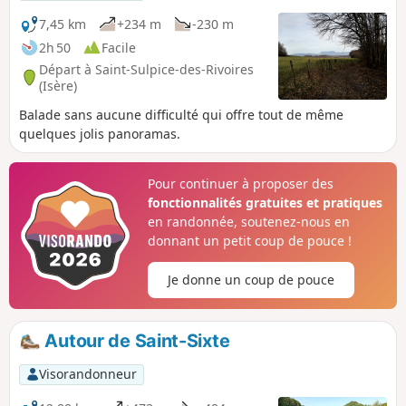
7,45 km
+234 m
-230 m
2h 50
Facile
Départ à Saint-Sulpice-des-Rivoires
(Isère)
Balade sans aucune difficulté qui offre tout de même
quelques jolis panoramas.
Pour continuer à proposer des
fonctionnalités gratuites et pratiques
en randonnée, soutenez-nous en
donnant un petit coup de pouce !
Je donne un coup de pouce
Autour de Saint-Sixte
Visorandonneur