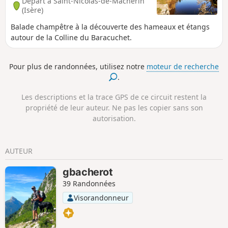
Départ à Saint-Nicolas-de-Macherin
un peu d'enrobé malheureusement).
(Isère)
Balade champêtre à la découverte des hameaux et étangs
autour de la Colline du Baracuchet.
Pour plus de randonnées, utilisez notre
moteur de recherche
.
Les descriptions et la trace GPS de ce circuit restent la
propriété de leur auteur. Ne pas les copier sans son
autorisation.
AUTEUR
gbacherot
39 Randonnées
Visorandonneur