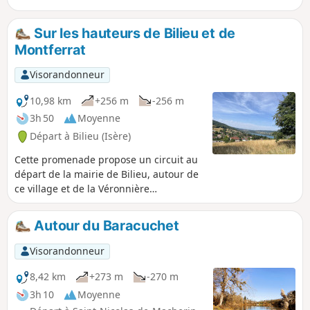
Sur les hauteurs de Bilieu et de
Montferrat
Visorandonneur
10,98 km
+256 m
-256 m
3h 50
Moyenne
Départ à Bilieu (Isère)
Cette promenade propose un circuit au
départ de la mairie de Bilieu, autour de
ce village et de la Véronnière
(Montferrat). Elle ne présente aucune
difficulté et offre une diversité de
Autour du Baracuchet
paysages (vues sur le Lac de Paladru
comme sur quelques massifs de
Visorandonneur
Chartreuse : La Grande Sure et Le Grand
Som) et de surfaces (principalement des
8,42 km
+273 m
-270 m
chemins en forêt, une promenade dans
3h 10
Moyenne
le Marais de la Véronnière mais aussi