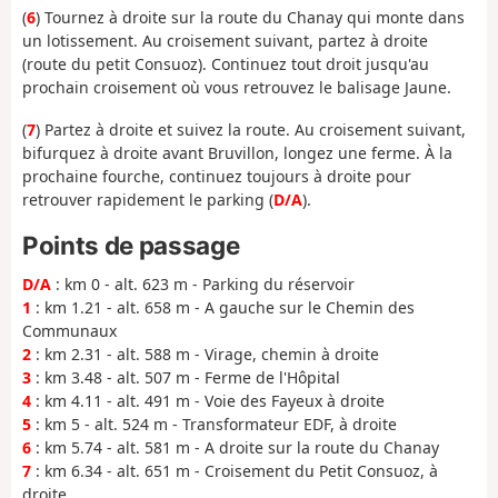
(
6
) Tournez à droite sur la route du Chanay qui monte dans
un lotissement. Au croisement suivant, partez à droite
(route du petit Consuoz). Continuez tout droit jusqu'au
prochain croisement où vous retrouvez le balisage Jaune.
(
7
) Partez à droite et suivez la route. Au croisement suivant,
bifurquez à droite avant Bruvillon, longez une ferme. À la
prochaine fourche, continuez toujours à droite pour
retrouver rapidement le parking (
D/A
).
Points de passage
D/A
: km 0 - alt. 623 m - Parking du réservoir
1
: km 1.21 - alt. 658 m - A gauche sur le Chemin des
Communaux
2
: km 2.31 - alt. 588 m - Virage, chemin à droite
3
: km 3.48 - alt. 507 m - Ferme de l'Hôpital
4
: km 4.11 - alt. 491 m - Voie des Fayeux à droite
5
: km 5 - alt. 524 m - Transformateur EDF, à droite
6
: km 5.74 - alt. 581 m - A droite sur la route du Chanay
7
: km 6.34 - alt. 651 m - Croisement du Petit Consuoz, à
droite