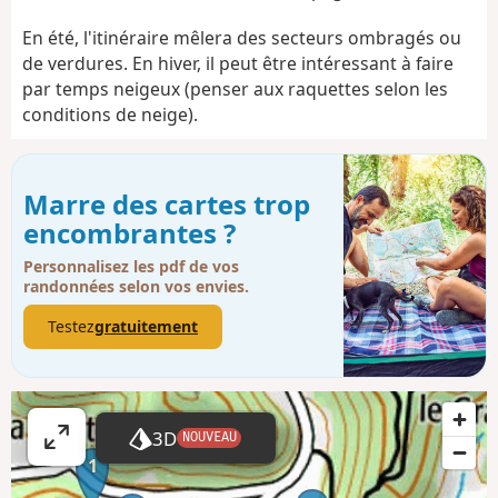
En été, l'itinéraire mêlera des secteurs ombragés ou
de verdures. En hiver, il peut être intéressant à faire
par temps neigeux (penser aux raquettes selon les
conditions de neige).
Marre des cartes trop
encombrantes ?
Personnalisez les pdf de vos
randonnées selon vos envies.
Testez
gratuitement
3D
NOUVEAU
A
1
ff