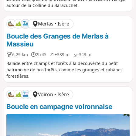
s
r
n
n
autour de la Colline du Baracuchet.
t
é
i
i
a
e
v
v
n
e
e
Merlas • Isère
c
l
l
e
é
é
Boucle des Granges de Merlas à
p
n
o
é
Massieu
s
g
i
a
6,29 km
2h 45
+339 m
-343 m
D
D
D
D
t
t
i
u
é
é
Balade entre champs et forêts à la découverte du petit
i
i
s
r
n
n
f
f
patrimoine de nos forêts, comme les granges et cabanes
t
é
i
i
forestières.
a
e
v
v
n
e
e
c
l
l
Voiron • Isère
e
é
é
p
n
Boucle en campagne voironnaise
o
é
s
g
i
a
t
t
i
i
f
f