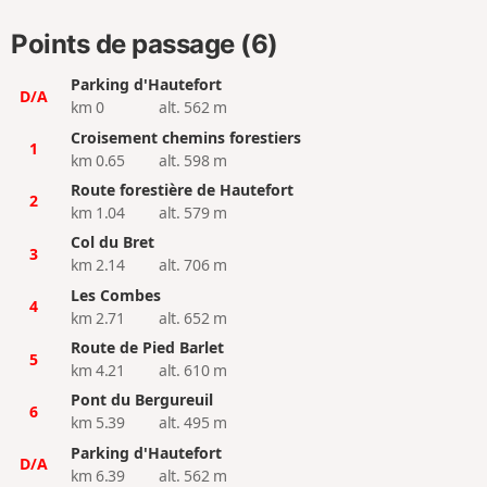
Points de passage (6)
Parking d'Hautefort
D/A
km 0
alt. 562 m
Croisement chemins forestiers
1
km 0.65
alt. 598 m
Route forestière de Hautefort
2
km 1.04
alt. 579 m
Col du Bret
3
km 2.14
alt. 706 m
Les Combes
4
km 2.71
alt. 652 m
Route de Pied Barlet
5
km 4.21
alt. 610 m
Pont du Bergureuil
6
km 5.39
alt. 495 m
Parking d'Hautefort
D/A
km 6.39
alt. 562 m