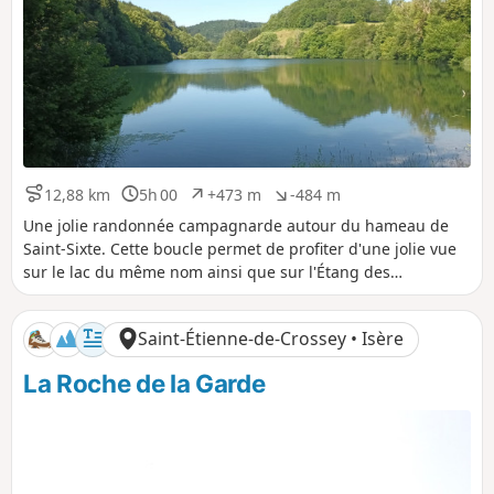
i
i
f
f
12,88 km
5h 00
+473 m
-484 m
D
D
D
D
i
u
é
é
Une jolie randonnée campagnarde autour du hameau de
s
r
n
n
Saint-Sixte. Cette boucle permet de profiter d'une jolie vue
t
é
i
i
sur le lac du même nom ainsi que sur l'Étang des
a
e
v
v
Chartreux.
n
e
e
c
l
l
Saint-Étienne-de-Crossey • Isère
e
é
é
p
n
La Roche de la Garde
o
é
s
g
i
a
t
t
i
i
f
f