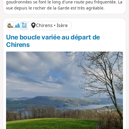
s
r
n
n
goudronnées se font le long d'une route peu fréquentée. La
t
é
i
i
vue depuis le rocher de la Garde est très agréable.
a
e
v
v
n
e
e
c
l
l
Chirens • Isère
e
é
é
p
n
Une boucle variée au départ de
o
é
s
g
Chirens
i
a
t
t
i
i
f
f