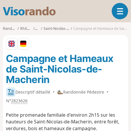
V
O
i
u
s
v
o
Randonnées
Rhône-Alpes
Isère
Saint-Nicolas-de-Macherin
Campagne et Hameaux de Saint-Nicolas-de-Macherin
r
r
i
a
r
n
l
d
Campagne et Hameaux
a
o
n
de Saint-Nicolas-de-
a
v
Macherin
i
g
Descriptif détaillé
•
Randonnée Pédestre
•
a
t
N°
2823626
i
o
Petite promenade familiale d'environ 2h15 sur les
n
hauteurs de Saint-Nicolas-de-Macherin, entre forêt,
verdures, bois et hameaux de campagne.