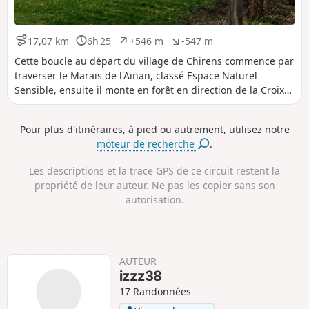
17,07 km
6h 25
+546 m
-547 m
D
D
D
D
i
u
é
é
Cette boucle au départ du village de Chirens commence par
s
r
n
n
traverser le Marais de l'Ainan, classé Espace Naturel
t
é
i
i
Sensible, ensuite il monte en forêt en direction de la Croix
a
e
v
v
des Cochettes, puis de la Motte Castrale du Chatelard. Le
n
e
e
retour s'effectue par la Tour de Clermont-Tonnerre et le
c
l
l
Pour plus d'itinéraires, à pied ou autrement, utilisez notre
e
é
é
Guillermet, puis par un chemin en face de Bavonne.
moteur de recherche
.
p
n
o
é
s
g
Les descriptions et la trace GPS de ce circuit restent la
i
a
propriété de leur auteur. Ne pas les copier sans son
t
t
autorisation.
i
i
f
f
AUTEUR
izzz38
17 Randonnées