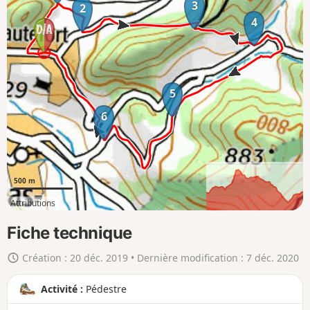
i
3
2
c
4
h
e
r
l
5
a
6
c
a
r
t
500 m
e
Attributions
e
2km
6km
n
Fiche technique
g
Création :
20 déc. 2019
• Dernière modification :
7 déc. 2020
r
a
Activité :
Pédestre
n