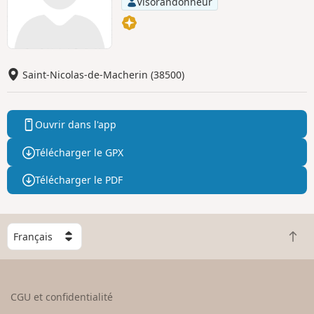
Visorandonneur
Saint-Nicolas-de-Macherin (38500)
Ouvrir dans l'app
Télécharger le GPX
Télécharger le PDF
C
R
h
e
o
t
i
o
s
CGU et confidentialité
u
i