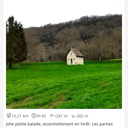
10,21 km
3h 45
+281 m
-282 m
D
D
D
D
i
u
é
é
Jolie petite balade, essentiellement en forêt. Les parties