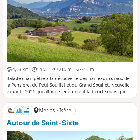
4,63 km
1h 55
+215 m
-215 m
D
D
D
D
i
u
é
é
Balade champêtre à la découverte des hameaux ruraux de
s
r
n
n
la Pensière, du Petit Souillet et du Grand Souillet. Nouvelle
t
é
i
i
variante 2021 qui allonge légèrement la boucle mais qui
a
e
v
v
permet de faciliter le parking au départ.
n
e
e
c
l
l
Merlas • Isère
e
é
é
p
n
Autour de Saint-Sixte
o
é
s
g
i
a
t
t