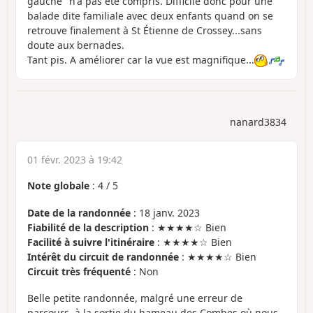
gauche "n'a pas été compris. Difficile donc pour une
balade dite familiale avec deux enfants quand on se
retrouve finalement à St Étienne de Crossey...sans
doute aux bernades.
Tant pis. A améliorer car la vue est magnifique...
nanard3834
01 févr. 2023 à 19:42
Note globale
:
4
/
5
Date de la randonnée
: 18 janv. 2023
Fiabilité de la description
: ★★★★☆ Bien
Facilité à suivre l'itinéraire
: ★★★★☆ Bien
Intérêt du circuit de randonnée
: ★★★★☆ Bien
Circuit très fréquenté
: Non
Belle petite randonnée, malgré une erreur de
parcours, à la sortie du hameau des Combes où nous