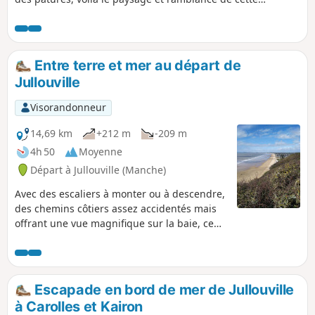
randonnée, sans oublier l'église de Kairon au départ.
Entre terre et mer au départ de
Jullouville
Visorandonneur
14,69 km
+212 m
-209 m
4h 50
Moyenne
Départ à Jullouville (Manche)
Avec des escaliers à monter ou à descendre,
des chemins côtiers assez accidentés mais
offrant une vue magnifique sur la baie, ce
circuit qui comprend au début quelques
kilomètres de goudron sur petites routes
peu fréquentées, permet d'apprécier en
deuxième partie une magnifique vue sur le
Escapade en bord de mer de Jullouville
bocage normand puis sur la côte du
à Carolles et Kairon
Cotentin.