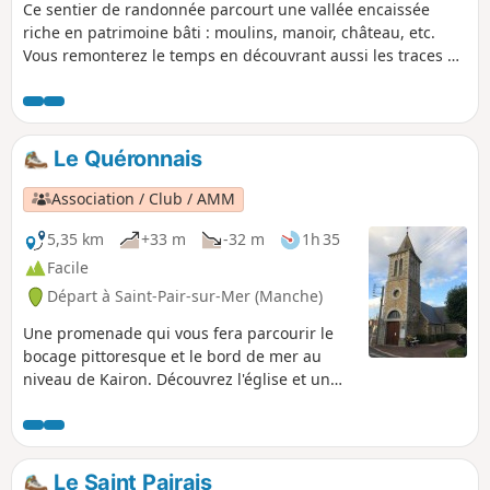
Ce sentier de randonnée parcourt une vallée encaissée
riche en patrimoine bâti : moulins, manoir, château, etc.
Vous remonterez le temps en découvrant aussi les traces du
passage de l'écrivain Rémy de Gourmont.
Le Quéronnais
Association / Club / AMM
5,35 km
+33 m
-32 m
1h 35
Facile
Départ à Saint-Pair-sur-Mer (Manche)
Une promenade qui vous fera parcourir le
bocage pittoresque et le bord de mer au
niveau de Kairon. Découvrez l'église et un
joli point de vue sur les plages et Granville.
Le Saint Pairais