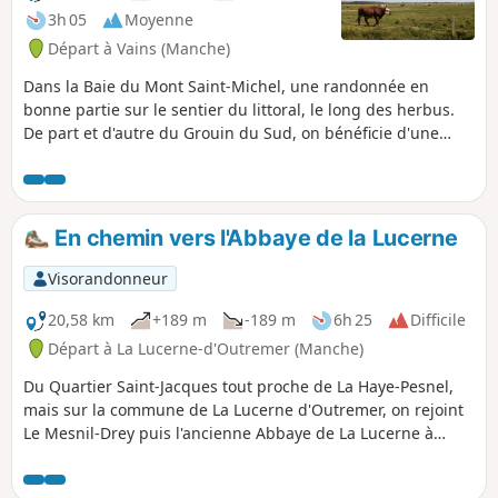
3h 05
Moyenne
Départ à Vains (Manche)
Dans la Baie du Mont Saint-Michel, une randonnée en
bonne partie sur le sentier du littoral, le long des herbus.
De part et d'autre du Grouin du Sud, on bénéficie d'une
superbe vue sur le Mont Saint-Michel et, depuis la pointe
elle-même, le spectacle de la marée montante est
impressionnant. Un retour dans les terres permet de visiter
la belle et émouvante chapelle romane du Prieuré Saint-
En chemin vers l'Abbaye de la Lucerne
Léonard.
Visorandonneur
20,58 km
+189 m
-189 m
6h 25
Difficile
Départ à La Lucerne-d'Outremer (Manche)
Du Quartier Saint-Jacques tout proche de La Haye-Pesnel,
mais sur la commune de La Lucerne d'Outremer, on rejoint
Le Mesnil-Drey puis l'ancienne Abbaye de La Lucerne à
travers la forêt du même nom... et en zigzaguant dans le
bocage de La Rochelle-Normande, on retrouve le parking