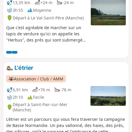
13,35 km
+24 m
-24 m
3h 55
Moyenne
Départ à Le Val-Saint-Père (Manche)
Que c'est agréable de marcher sur un
tapis de verdure qu'ici on appelle les
"Herbus", des prés qui sont submergés
aux grandes marées ce qui donne une
saveur salé à l'herbe, nourriture
essentielle des moutons ! En plus, après
la traversée de la charmante bourgade
L'étrier
de Val-Saint-Père, l'œil est rempli par la
majesté du Mont-Saint-Michel qui se
Association / Club / AMM
dresse à l'Ouest entre la Pointe du
Grouin du Sud, à droite, et la Pointe de
6,91 km
+76 m
-78 m
Roche Torin, à gauche.
2h 10
Facile
Départ à Saint-Pair-sur-Mer
(Manche)
L'étrier est un parcours qui vous fera traverser la campagne
de Basse Normandie. Un peu vallonné, des haies, des prés,
des pâtures, voilà le paysage et l'ambiance de cette