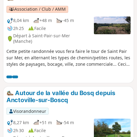
Association / Club / AMM
8,04 km
+48 m
-45 m
2h 25
Facile
Départ à Saint-Pair-sur-Mer
(Manche)
Cette petite randonnée vous fera faire le tour de Saint Pair
sur Mer, en alternant les types de chemin/petites routes, les
styles de paysages, bocage, ville, zone commerciale... Ceci
afin de découvrir les environs.
Autour de la vallée du Bosq depuis
Anctoville-sur-Boscq
Visorandonneur
8,27 km
+51 m
-54 m
2h 30
Facile