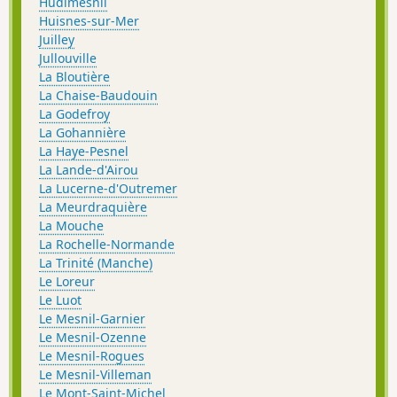
Hudimesnil
Huisnes-sur-Mer
Juilley
Jullouville
La Bloutière
La Chaise-Baudouin
La Godefroy
La Gohannière
La Haye-Pesnel
La Lande-d'Airou
La Lucerne-d'Outremer
La Meurdraquière
La Mouche
La Rochelle-Normande
La Trinité (Manche)
Le Loreur
Le Luot
Le Mesnil-Garnier
Le Mesnil-Ozenne
Le Mesnil-Rogues
Le Mesnil-Villeman
Le Mont-Saint-Michel