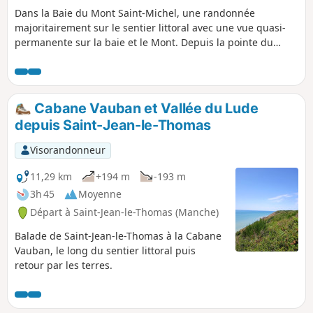
Dans la Baie du Mont Saint-Michel, une randonnée
majoritairement sur le sentier littoral avec une vue quasi-
permanente sur la baie et le Mont. Depuis la pointe du
Grouin du Sud, le spectacle de la marée montante est
superbe. Une boucle dans les terres permet de visiter la
belle et émouvante chapelle romane du Prieuré Saint-
Léonard.
Cabane Vauban et Vallée du Lude
depuis Saint-Jean-le-Thomas
Visorandonneur
11,29 km
+194 m
-193 m
3h 45
Moyenne
Départ à Saint-Jean-le-Thomas (Manche)
Balade de Saint-Jean-le-Thomas à la Cabane
Vauban, le long du sentier littoral puis
retour par les terres.