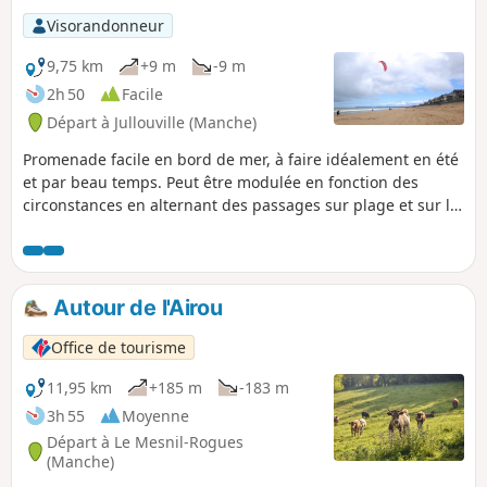
Visorandonneur
9,75 km
+9 m
-9 m
2h 50
Facile
Départ à Jullouville (Manche)
Promenade facile en bord de mer, à faire idéalement en été
et par beau temps. Peut être modulée en fonction des
circonstances en alternant des passages sur plage et sur le
chemin côtier...
Autour de l'Airou
Office de tourisme
11,95 km
+185 m
-183 m
3h 55
Moyenne
Départ à Le Mesnil-Rogues
(Manche)