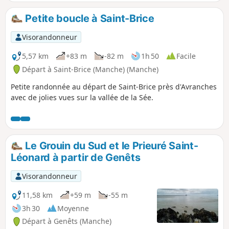
du Pelotin sur l'emplacement de l'ancienne gare.
Petite boucle à Saint-Brice
Visorandonneur
5,57 km
+83 m
-82 m
1h 50
Facile
Départ à Saint-Brice (Manche) (Manche)
Petite randonnée au départ de Saint-Brice près d'Avranches
avec de jolies vues sur la vallée de la Sée.
Le Grouin du Sud et le Prieuré Saint-
Léonard à partir de Genêts
Visorandonneur
11,58 km
+59 m
-55 m
3h 30
Moyenne
Départ à Genêts (Manche)