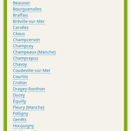
Beauvoir
Bourguenolles
Braffais
Bréville-sur-Mer
Carolles
Céaux
Champcervon
Champcey
Champeaux (Manche)
Champrepus
Chavoy
Coudeville-sur-Mer
Courtils
Crollon
Dragey-Ronthon
Ducey
Équilly
Fleury (Manche)
Folligny
Genêts
Hocquigny