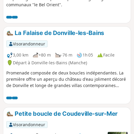
communaux "le Bel Orient".
La Falaise de Donville-les-Bains
Visorandonneur
3,00 km
+80 m
-76 m
1h 05
Facile
Départ à Donville-les-Bains (Manche)
Promenade composée de deux boucles indépendantes. La
première offre un aperçu du château d'eau joliment décoré
de Donville et longe de grandes villas contemporaines
d'architecture variée, avec vue sur mer. La seconde boucle,
plus intéressante, passe le long de la falaise avant de
grimper au sommet pour une vue étendue sur la mer et le
littoral. Dans les deux cas, un sentier très pentu sera
Petite boucle de Coudeville-sur-Mer
emprunté.
Visorandonneur