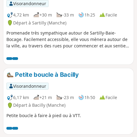
Visorandonneur
4,72 km
+30 m
-33 m
1h 25
Facile
Départ à Sartilly (Manche)
Promenade très sympathique autour de Sartilly-Baie-
Bocage. Facilement accessible, elle vous mènera autour de
la ville, au travers des rues pour commencer et aux sentiers
bien aménagés pour finir. Vous longerez les prés avec de
nombreux chevaux.
Petite boucle à Bacilly
Visorandonneur
6,17 km
+21 m
-23 m
1h 50
Facile
Départ à Bacilly (Manche)
Petite boucle à faire à pied ou à VTT.