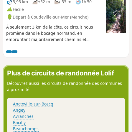
5,95 km
+52 m
-53 m
1h 50
Facile
Départ à Coudeville-sur-Mer (Manche)
À seulement 3 km de la côte, ce circuit nous
promène dans le bocage normand, en
empruntant majoritairement chemins et
sentiers.
Plus de circuits de randonnée Lolif
Découvrez aussi les circuits de randonnée des communes
à proximité
Anctoville-sur-Boscq
Angey
Avranches
Bacilly
Beauchamps