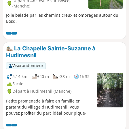
Départ à Anctoville-sur-Boscq
(Manche)
Jolie balade par les chemins creux et ombragés autour du
Bosq.
La Chapelle Sainte-Suzanne à
Hudimesnil
Visorandonneur
5,14 km
+40 m
-33 m
1h 35
Facile
Départ à Hudimesnil (Manche)
Petite promenade à faire en famille en
partant du village d'Hudimesnil. Vous
pouvez profiter du parc idéal pour pique-
niquer avec les plans d'eau et les jeux pour
enfants.