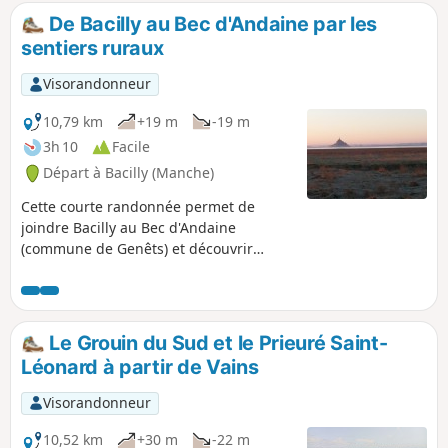
De Bacilly au Bec d'Andaine par les
sentiers ruraux
Visorandonneur
10,79 km
+19 m
-19 m
3h 10
Facile
Départ à Bacilly (Manche)
Cette courte randonnée permet de
joindre Bacilly au Bec d'Andaine
(commune de Genêts) et découvrir
l'immensité de la baie du Mont-Saint-
Michel sur les grèves et les herbus.
L'idéal est de la pratiquer le matin au
lever du soleil sur la baie ou le soir au
Le Grouin du Sud et le Prieuré Saint-
coucher du soleil.
Léonard à partir de Vains
Visorandonneur
10,52 km
+30 m
-22 m