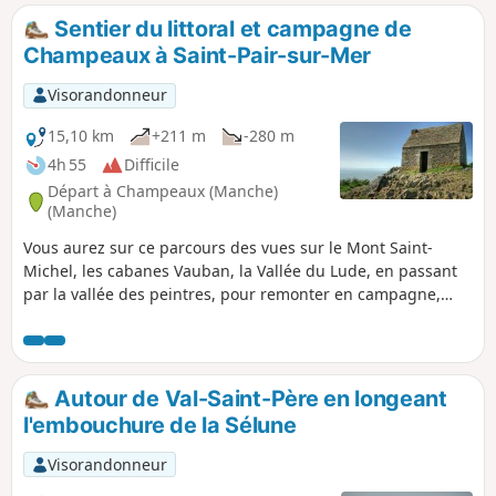
Sentier du littoral et campagne de
Champeaux à Saint-Pair-sur-Mer
Visorandonneur
15,10 km
+211 m
-280 m
4h 55
Difficile
Départ à Champeaux (Manche)
(Manche)
Vous aurez sur ce parcours des vues sur le Mont Saint-
Michel, les cabanes Vauban, la Vallée du Lude, en passant
par la vallée des peintres, pour remonter en campagne,
passer dans le marais, le village de Kairon et arriver dans le
quartier de Beausoleil à Saint-Pair.
Autour de Val-Saint-Père en longeant
l'embouchure de la Sélune
Visorandonneur