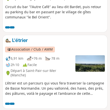
Circuit du bar "l'Autre Café" au lieu-dit Bardet, puis retour
au parking du bar en passant par le village de gîtes
communaux "le Bel Orient".
L'étrier
Association / Club / AMM
6,91 km
+76 m
-78 m
2h 10
Facile
Départ à Saint-Pair-sur-Mer
(Manche)
L'étrier est un parcours qui vous fera traverser la campagne
de Basse Normandie. Un peu vallonné, des haies, des prés,
des pâtures, voilà le paysage et l'ambiance de cette
randonnée, sans oublier l'église de Kairon au départ.