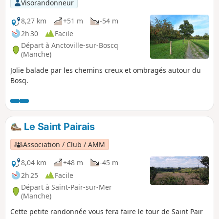
Visorandonneur
8,27 km
+51 m
-54 m
2h 30
Facile
Départ à Anctoville-sur-Boscq
(Manche)
Jolie balade par les chemins creux et ombragés autour du
Bosq.
Le Saint Pairais
Association / Club / AMM
8,04 km
+48 m
-45 m
2h 25
Facile
Départ à Saint-Pair-sur-Mer
(Manche)
Cette petite randonnée vous fera faire le tour de Saint Pair