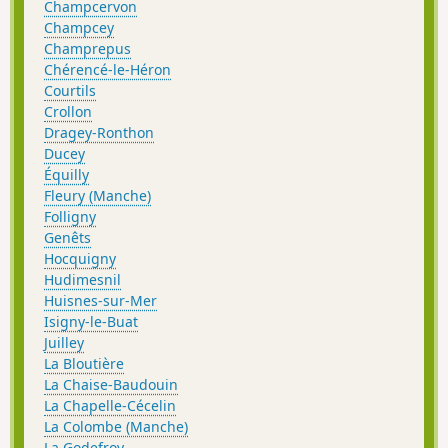
Champcervon
Champcey
Champrepus
Chérencé-le-Héron
Courtils
Crollon
Dragey-Ronthon
Ducey
Équilly
Fleury (Manche)
Folligny
Genêts
Hocquigny
Hudimesnil
Huisnes-sur-Mer
Isigny-le-Buat
Juilley
La Bloutière
La Chaise-Baudouin
La Chapelle-Cécelin
La Colombe (Manche)
La Godefroy