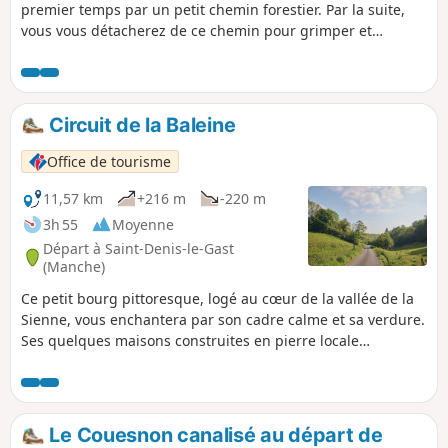
premier temps par un petit chemin forestier. Par la suite,
vous vous détacherez de ce chemin pour grimper et
atteindre les hauteurs de la petite colline qui surmonte la
rivière jusqu'à un petit chalet au point culminant.
Circuit de la Baleine
Office de tourisme
11,57 km
+216 m
-220 m
3h 55
Moyenne
Départ à Saint-Denis-le-Gast
(Manche)
Ce petit bourg pittoresque, logé au cœur de la vallée de la
Sienne, vous enchantera par son cadre calme et sa verdure.
Ses quelques maisons construites en pierre locale
entourent l'église. Vous remarquerez que les versants de
cette vallée sont couverts de hêtres dont le bois dur et
homogène est utilisé tant en menuiserie qu'en ébénisterie
et plus simplement en bois de chauffage.
Le Couesnon canalisé au départ de