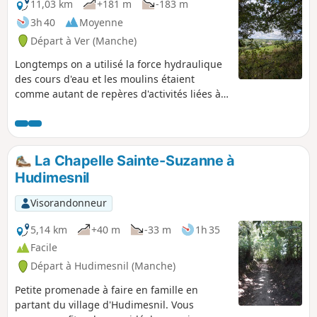
11,03 km
+181 m
-183 m
3h 40
Moyenne
Départ à Ver (Manche)
Longtemps on a utilisé la force hydraulique
des cours d'eau et les moulins étaient
comme autant de repères d'activités liées à
l'eau sur le cours des rivières. À Ver, sur le
cours de la Sienne, fleuve côtier réputé pour
accueillir les grands migrateurs (saumon
atlantique, lamproie marine et anguille), le
La Chapelle Sainte-Suzanne à
seuil du Moulin de Ver a été effacé en 2010
Hudimesnil
pour faciliter leur passage.
Visorandonneur
5,14 km
+40 m
-33 m
1h 35
Facile
Départ à Hudimesnil (Manche)
Petite promenade à faire en famille en
partant du village d'Hudimesnil. Vous