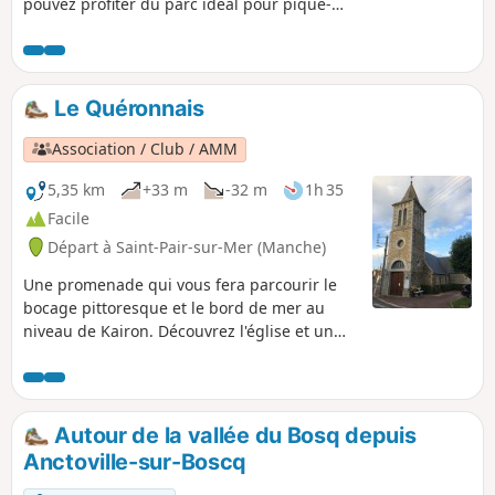
pouvez profiter du parc idéal pour pique-
niquer avec les plans d'eau et les jeux pour
enfants.
Le Quéronnais
Association / Club / AMM
5,35 km
+33 m
-32 m
1h 35
Facile
Départ à Saint-Pair-sur-Mer (Manche)
Une promenade qui vous fera parcourir le
bocage pittoresque et le bord de mer au
niveau de Kairon. Découvrez l'église et un
joli point de vue sur les plages et Granville.
Autour de la vallée du Bosq depuis
Anctoville-sur-Boscq