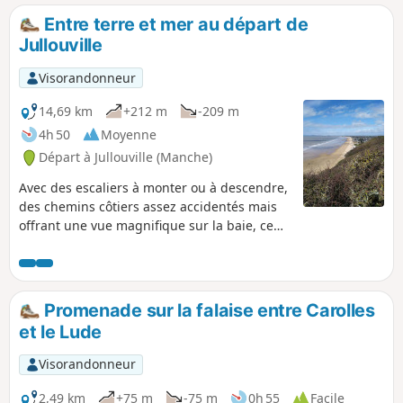
Entre terre et mer au départ de
Jullouville
Visorandonneur
14,69 km
+212 m
-209 m
4h 50
Moyenne
Départ à Jullouville (Manche)
Avec des escaliers à monter ou à descendre,
des chemins côtiers assez accidentés mais
offrant une vue magnifique sur la baie, ce
circuit qui comprend au début quelques
kilomètres de goudron sur petites routes
peu fréquentées, permet d'apprécier en
deuxième partie une magnifique vue sur le
Promenade sur la falaise entre Carolles
bocage normand puis sur la côte du
et le Lude
Cotentin.
Visorandonneur
2,49 km
+75 m
-75 m
0h 55
Facile