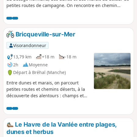
petites routes de campagne. On rencontre en chemin
quelques éléments du passé mais aussi des ânes curieux,
moutons ou encore un petit cours d'eau caché dans la
verdure…
Bricqueville-sur-Mer
Visorandonneur
13,79 km
+18 m
-18 m
2h
Moyenne
Départ à Bréhal (Manche)
Entre dunes et marais, on parcourt
petites routes et chemins déserts, à la
découverte des alentours : champs et
pâturages, hameaux où l'on croise
anciennes maisons de pierre joliment
fleuries, et granges abandonnées où la
nature reprend ses droits. Le charme
Le Havre de la Vanlée entre plages,
(hélas) est trop souvent rompu par
dunes et herbus
l'apparition récente de grandes