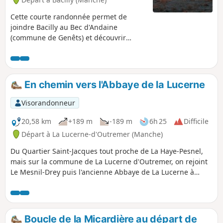
Cette courte randonnée permet de
joindre Bacilly au Bec d'Andaine
(commune de Genêts) et découvrir
l'immensité de la baie du Mont-Saint-
Michel sur les grèves et les herbus.
L'idéal est de la pratiquer le matin au
lever du soleil sur la baie ou le soir au
En chemin vers l'Abbaye de la Lucerne
coucher du soleil.
Visorandonneur
20,58 km
+189 m
-189 m
6h 25
Difficile
Départ à La Lucerne-d'Outremer (Manche)
Du Quartier Saint-Jacques tout proche de La Haye-Pesnel,
mais sur la commune de La Lucerne d'Outremer, on rejoint
Le Mesnil-Drey puis l'ancienne Abbaye de La Lucerne à
travers la forêt du même nom... et en zigzaguant dans le
bocage de La Rochelle-Normande, on retrouve le parking
du Pelotin sur l'emplacement de l'ancienne gare.
Boucle de la Micardière au départ de