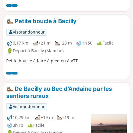
elle-même, le spectacle de la marée montante est
impressionnant. Un retour dans les terres permet de visiter
la belle et émouvante chapelle romane du Prieuré Saint-
Petite boucle à Bacilly
Léonard.
Visorandonneur
6,17 km
+21 m
-23 m
1h 50
Facile
Départ à Bacilly (Manche)
Petite boucle à faire à pied ou à VTT.
De Bacilly au Bec d'Andaine par les
sentiers ruraux
Visorandonneur
10,79 km
+19 m
-19 m
3h 10
Facile
Départ à Bacilly (Manche)