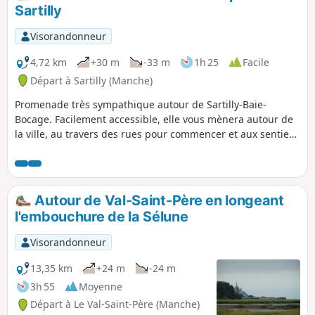
Sartilly
Visorandonneur
4,72 km
+30 m
-33 m
1h 25
Facile
Départ à Sartilly (Manche)
Promenade très sympathique autour de Sartilly-Baie-
Bocage. Facilement accessible, elle vous mènera autour de
la ville, au travers des rues pour commencer et aux sentiers
bien aménagés pour finir. Vous longerez les prés avec de
nombreux chevaux.
Autour de Val-Saint-Père en longeant
l'embouchure de la Sélune
Visorandonneur
13,35 km
+24 m
-24 m
3h 55
Moyenne
Départ à Le Val-Saint-Père (Manche)