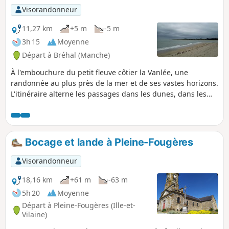
habitations contemporaines parfois
Visorandonneur
quelque peu prétentieuses.
11,27 km
+5 m
-5 m
3h 15
Moyenne
Départ à Bréhal (Manche)
À l'embouchure du petit fleuve côtier la Vanlée, une
randonnée au plus près de la mer et de ses vastes horizons.
L'itinéraire alterne les passages dans les dunes, dans les
herbus où règnent les moutons de pré-salé, et en bord de
plage.
Bocage et lande à Pleine-Fougères
Visorandonneur
18,16 km
+61 m
-63 m
5h 20
Moyenne
Départ à Pleine-Fougères (Ille-et-
Vilaine)