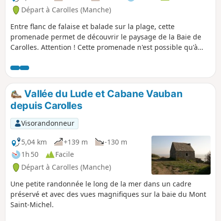
Départ à Carolles (Manche)
Entre flanc de falaise et balade sur la plage, cette
promenade permet de découvrir le paysage de la Baie de
Carolles. Attention ! Cette promenade n'est possible qu'à
marée basse. Il faut absolument se renseigner sur les
horaires des marées avant d'emprunter cet itinéraire.
Vallée du Lude et Cabane Vauban
depuis Carolles
Visorandonneur
5,04 km
+139 m
-130 m
1h 50
Facile
Départ à Carolles (Manche)
Une petite randonnée le long de la mer dans un cadre
préservé et avec des vues magnifiques sur la baie du Mont
Saint-Michel.