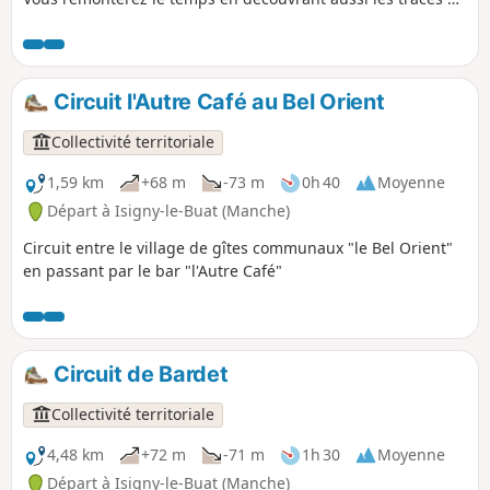
passage de l'écrivain Rémy de Gourmont.
Circuit l'Autre Café au Bel Orient
Collectivité territoriale
1,59 km
+68 m
-73 m
0h 40
Moyenne
Départ à Isigny-le-Buat (Manche)
Circuit entre le village de gîtes communaux "le Bel Orient"
en passant par le bar "l'Autre Café"
Circuit de Bardet
Collectivité territoriale
4,48 km
+72 m
-71 m
1h 30
Moyenne
Départ à Isigny-le-Buat (Manche)