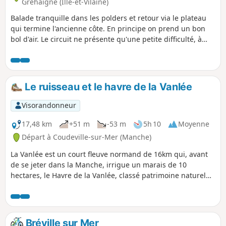
Gréhaigne (Ille-et-Vilaine)
Balade tranquille dans les polders et retour via le plateau
qui termine l'ancienne côte. En principe on prend un bon
bol d'air. Le circuit ne présente qu'une petite difficulté, à
savoir la côte entre Chanel et le Haut Chanel, dénivelé de 15
m à 75 m. La récompense en saison, ce sont les cerises !
Le ruisseau et le havre de la Vanlée
Visorandonneur
17,48 km
+51 m
-53 m
5h 10
Moyenne
Départ à Coudeville-sur-Mer (Manche)
La Vanlée est un court fleuve normand de 16km qui, avant
de se jeter dans la Manche, irrigue un marais de 10
hectares, le Havre de la Vanlée, classé patrimoine naturel
depuis 1988. Recouvert de prés-salés, d'herbus et de
salines, il est traversé par une route submersible
recouverte lors de fortes marées. Il y a été recensées
quelques 150 espèces d'oiseaux. On y trouve aussi des
Bréville sur Mer