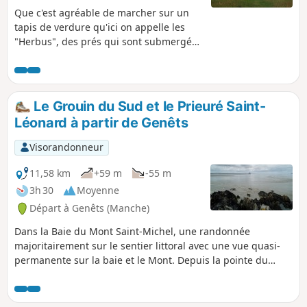
Que c'est agréable de marcher sur un
tapis de verdure qu'ici on appelle les
"Herbus", des prés qui sont submergés
aux grandes marées ce qui donne une
saveur salé à l'herbe, nourriture
essentielle des moutons ! En plus, après
la traversée de la charmante bourgade
Le Grouin du Sud et le Prieuré Saint-
de Val-Saint-Père, l'œil est rempli par la
Léonard à partir de Genêts
majesté du Mont-Saint-Michel qui se
dresse à l'Ouest entre la Pointe du
Visorandonneur
Grouin du Sud, à droite, et la Pointe de
Roche Torin, à gauche.
11,58 km
+59 m
-55 m
3h 30
Moyenne
Départ à Genêts (Manche)
Dans la Baie du Mont Saint-Michel, une randonnée
majoritairement sur le sentier littoral avec une vue quasi-
permanente sur la baie et le Mont. Depuis la pointe du
Grouin du Sud, le spectacle de la marée montante est
superbe. Une boucle dans les terres permet de visiter la
belle et émouvante chapelle romane du Prieuré Saint-