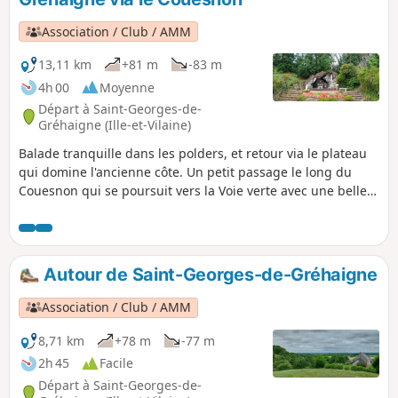
Association / Club / AMM
13,11 km
+81 m
-83 m
4h 00
Moyenne
Départ à Saint-Georges-de-
Gréhaigne (Ille-et-Vilaine)
Balade tranquille dans les polders, et retour via le plateau
qui domine l'ancienne côte. Un petit passage le long du
Couesnon qui se poursuit vers la Voie verte avec une belle
vue sur le Mont-Saint-Michel. En principe, on prend un bon
bol d'air. Le circuit ne présente qu'une petite difficulté, à
savoir la côte entre Chanel et le Haut Chanel, dénivelé de 15
à 75 mètres. La récompense en saison, ce sont les cerises
Autour de Saint-Georges-de-Gréhaigne
ou les châtaignes !
Association / Club / AMM
8,71 km
+78 m
-77 m
2h 45
Facile
Départ à Saint-Georges-de-