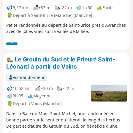
5,57 km
+83 m
-82 m
1h 50
Facile
Départ à Saint-Brice (Manche) (Manche)
Petite randonnée au départ de Saint-Brice près d'Avranches
avec de jolies vues sur la vallée de la Sée.
Le Grouin du Sud et le Prieuré Saint-
Léonard à partir de Vains
Visorandonneur
10,52 km
+30 m
-22 m
3h 05
Moyenne
Départ à Vains (Manche)
Dans la Baie du Mont Saint-Michel, une randonnée en
bonne partie sur le sentier du littoral, le long des herbus.
De part et d'autre du Grouin du Sud, on bénéficie d'une
superbe vue sur le Mont Saint-Michel et, depuis la pointe