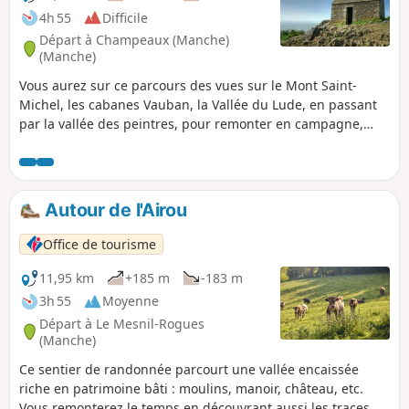
4h 55
Difficile
Départ à Champeaux (Manche)
(Manche)
Vous aurez sur ce parcours des vues sur le Mont Saint-
Michel, les cabanes Vauban, la Vallée du Lude, en passant
par la vallée des peintres, pour remonter en campagne,
passer dans le marais, le village de Kairon et arriver dans le
quartier de Beausoleil à Saint-Pair.
Autour de l'Airou
Office de tourisme
11,95 km
+185 m
-183 m
3h 55
Moyenne
Départ à Le Mesnil-Rogues
(Manche)
Ce sentier de randonnée parcourt une vallée encaissée
riche en patrimoine bâti : moulins, manoir, château, etc.
Vous remonterez le temps en découvrant aussi les traces du