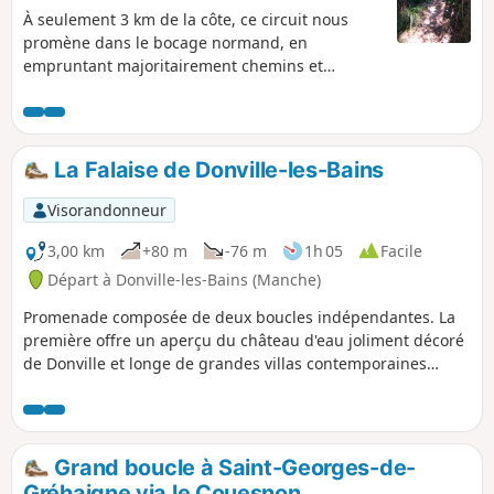
Mont-Saint-Michel.
À seulement 3 km de la côte, ce circuit nous
promène dans le bocage normand, en
empruntant majoritairement chemins et
sentiers.
La Falaise de Donville-les-Bains
Visorandonneur
3,00 km
+80 m
-76 m
1h 05
Facile
Départ à Donville-les-Bains (Manche)
Promenade composée de deux boucles indépendantes. La
première offre un aperçu du château d'eau joliment décoré
de Donville et longe de grandes villas contemporaines
d'architecture variée, avec vue sur mer. La seconde boucle,
plus intéressante, passe le long de la falaise avant de
grimper au sommet pour une vue étendue sur la mer et le
littoral. Dans les deux cas, un sentier très pentu sera
Grand boucle à Saint-Georges-de-
emprunté.
Gréhaigne via le Couesnon