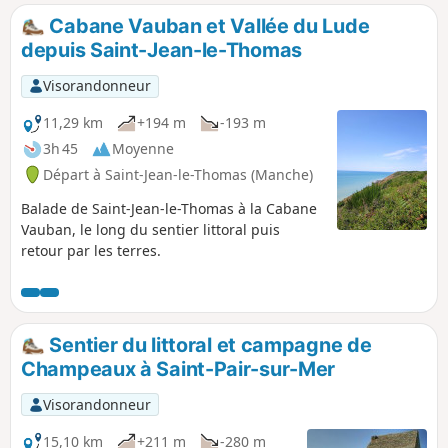
Léonard.
Cabane Vauban et Vallée du Lude
depuis Saint-Jean-le-Thomas
Visorandonneur
11,29 km
+194 m
-193 m
3h 45
Moyenne
Départ à Saint-Jean-le-Thomas (Manche)
Balade de Saint-Jean-le-Thomas à la Cabane
Vauban, le long du sentier littoral puis
retour par les terres.
Sentier du littoral et campagne de
Champeaux à Saint-Pair-sur-Mer
Visorandonneur
15,10 km
+211 m
-280 m