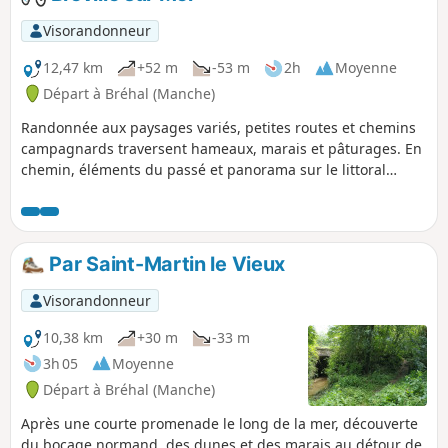
moutons et des lapins !
Visorandonneur
12,47 km
+52 m
-53 m
2h
Moyenne
Départ à Bréhal (Manche)
Randonnée aux paysages variés, petites routes et chemins
campagnards traversent hameaux, marais et pâturages. En
chemin, éléments du passé et panorama sur le littoral
côtier. Des montées en milieu de parcours…puis de belles
descentes !
Par Saint-Martin le Vieux
Visorandonneur
10,38 km
+30 m
-33 m
3h 05
Moyenne
Départ à Bréhal (Manche)
Après une courte promenade le long de la mer, découverte
du bocage normand, des dunes et des marais au détour de