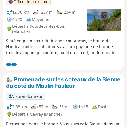
Office de tourisme
12,70 km
+237 m
-234 m
4h 20
Moyenne
Départ à Sourdeval-les-Bois
(Manche)
Situé en plein cœur du bocage coutançais, le bourg de
Hambye coiffe les alentours avec un paysage de bocage
très développé qui confère, au fil du circuit, un formidable
écrin végétal aux ruines de l'abbaye et offre un précieux
témoignage des paysages des vallées normandes, avec des
prairies, certaines humides en fond de vallée et des
boisements sur les versants.
Promenade sur les coteaux de la Sienne
du côté du Moulin Fouleur
Visorandonneur
3,88 km
+57 m
-56 m
1h 15
Facile
Départ à Gavray (Manche)
Promenade dans le bocage. Vous suivrez la Sienne dans un