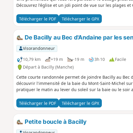
Découvrez l'église et un joli point de vue sur les plages et 
Télécharger le PDF
Télécharger le GPX
De Bacilly au Bec d'Andaine par les sen
Visorandonneur
10,79 km
+19 m
-19 m
3h 10
Facile
Départ à Bacilly (Manche)
Cette courte randonnée permet de joindre Bacilly au Bec
découvrir l'immensité de la baie du Mont-Saint-Michel sur l
pratiquer le matin au lever du soleil sur la baie ou le soir 
Télécharger le PDF
Télécharger le GPX
Petite boucle à Bacilly
Visorandonneur