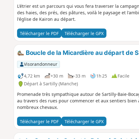
L'étrier est un parcours qui vous fera traverser la campa
des haies, des prés, des pâtures, voilà le paysage et l'am
l'église de Kairon au départ.
Télécharger le PDF
Télécharger le GPX
Boucle de la Micardière au départ de Sa
Visorandonneur
4,72 km
+30 m
-33 m
1h 25
Facile
Départ à Sartilly (Manche)
Promenade très sympathique autour de Sartilly-Baie-Bocage
au travers des rues pour commencer et aux sentiers bien 
nombreux chevaux.
Télécharger le PDF
Télécharger le GPX