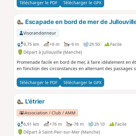
Télécharger le PDF
Télécharger le GPX
Escapade en bord de mer de Jullouville
Visorandonneur
9,75 km
+9 m
-9 m
2h 50
Facile
Départ à Jullouville (Manche)
Promenade facile en bord de mer, à faire idéalement en é
en fonction des circonstances en alternant des passages su
Télécharger le PDF
Télécharger le GPX
L'étrier
Association / Club / AMM
6,91 km
+76 m
-78 m
2h 10
Facile
Départ à Saint-Pair-sur-Mer (Manche)