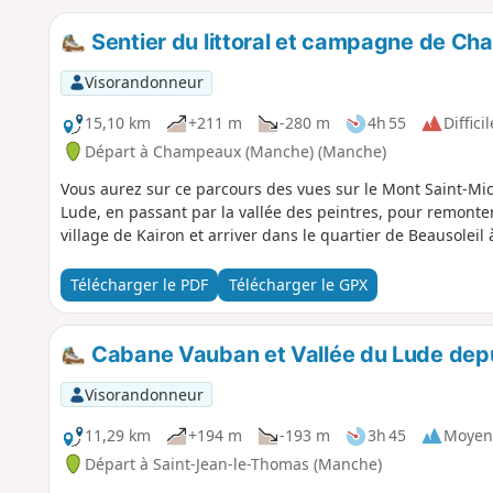
Sentier du littoral et campagne de Ch
Visorandonneur
15,10 km
+211 m
-280 m
4h 55
Difficil
Départ à Champeaux (Manche) (Manche)
Vous aurez sur ce parcours des vues sur le Mont Saint-Mic
Lude, en passant par la vallée des peintres, pour remonte
village de Kairon et arriver dans le quartier de Beausoleil à
Télécharger le PDF
Télécharger le GPX
Cabane Vauban et Vallée du Lude dep
Visorandonneur
11,29 km
+194 m
-193 m
3h 45
Moyen
Départ à Saint-Jean-le-Thomas (Manche)