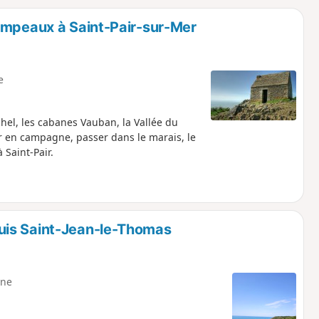
o
a
ampeaux à Saint-Pair-sur-Mer
i
m
p
e
hel, les cabanes Vauban, la Vallée du
r en campagne, passer dans le marais, le
 Saint-Pair.
uis Saint-Jean-le-Thomas
ne