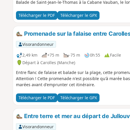
Balade de Saint-Jean-le-Thomas à la Cabane Vauban, le long 
Télécharger le PDF
Télécharger le GPX
Promenade sur la falaise entre Carolles
Visorandonneur
2,49 km
+75 m
-75 m
0h 55
Facile
Départ à Carolles (Manche)
Entre flanc de falaise et balade sur la plage, cette prome
Attention ! Cette promenade n'est possible qu'à marée bas
marées avant d'emprunter cet itinéraire.
Télécharger le PDF
Télécharger le GPX
Entre terre et mer au départ de Jullouvi
Visorandonneur