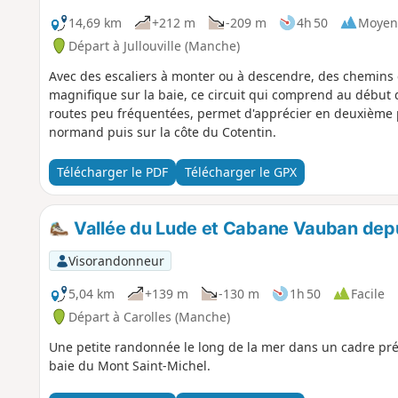
14,69 km
+212 m
-209 m
4h 50
Moyen
Départ à Jullouville (Manche)
Avec des escaliers à monter ou à descendre, des chemins 
magnifique sur la baie, ce circuit qui comprend au début
routes peu fréquentées, permet d'apprécier en deuxième 
normand puis sur la côte du Cotentin.
Télécharger le PDF
Télécharger le GPX
Vallée du Lude et Cabane Vauban depu
Visorandonneur
5,04 km
+139 m
-130 m
1h 50
Facile
Départ à Carolles (Manche)
Une petite randonnée le long de la mer dans un cadre pré
baie du Mont Saint-Michel.