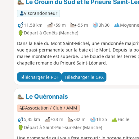
Le Grouin du Sud et le Prieuré Saint-Lé
Visorandonneur
11,58 km
+59 m
-55 m
3h 30
Moyenn
Départ à Genêts (Manche)
Dans la Baie du Mont Saint-Michel, une randonnée majorita
vue quasi-permanente sur la baie et le Mont. Depuis la po
marée montante est superbe. Une boucle dans les terres p
chapelle romane du Prieuré Saint-Léonard.
Télécharger le PDF
Télécharger le GPX
Le Quéronnais
Association / Club / AMM
5,35 km
+33 m
-32 m
1h 35
Facile
Départ à Saint-Pair-sur-Mer (Manche)
Une promenade qui vous fera parcourir le bocage pittores