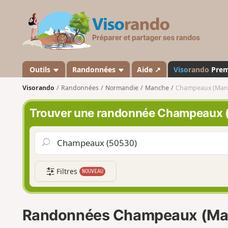
V
i
s
o
r
a
Outils
Randonnées
Aide ↗
Viso
rando
Pre
n
Visorando
Randonnées
Normandie
Manche
Champeaux (Man
d
o
Trouver une randonnée Champeaux 
Filtres
NOUVEAU
Randonnées Champeaux (Ma