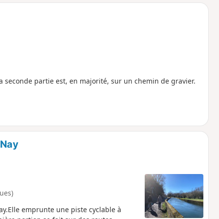
o
a
i
m
p
a seconde partie est, en majorité, sur un chemin de gravier.
 Nay
ues)
ay.Elle emprunte une piste cyclable à