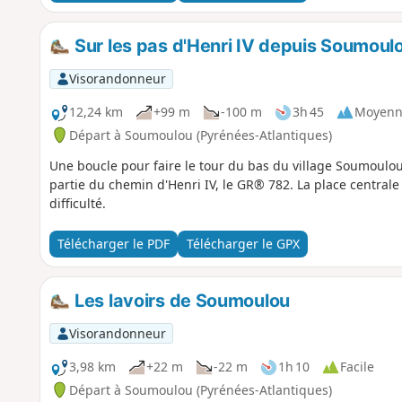
Sur les pas d'Henri IV depuis Soumoul
Visorandonneur
12,24 km
+99 m
-100 m
3h 45
Moyenn
Départ à Soumoulou (Pyrénées-Atlantiques)
Une boucle pour faire le tour du bas du village Soumoulou
partie du chemin d'Henri IV, le GR® 782. La place central
difficulté.
Télécharger le PDF
Télécharger le GPX
Les lavoirs de Soumoulou
Visorandonneur
3,98 km
+22 m
-22 m
1h 10
Facile
Départ à Soumoulou (Pyrénées-Atlantiques)