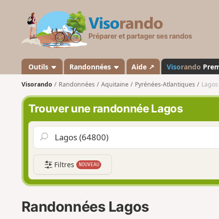
V
i
s
o
r
a
Outils
Randonnées
Aide ↗
Viso
rando
Pre
n
Visorando
Randonnées
Aquitaine
Pyrénées-Atlantiques
Lagos
d
o
Trouver une randonnée Lagos
Filtres
NOUVEAU
Randonnées Lagos