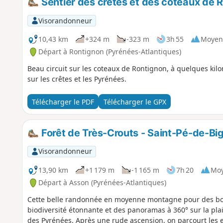
Sentier des crêtes et des coteaux de 
Visorandonneur
10,43 km
+324 m
-323 m
3h 55
Moyen
Départ à Rontignon (Pyrénées-Atlantiques)
Beau circuit sur les coteaux de Rontignon, à quelques kil
sur les crêtes et les Pyrénées.
Télécharger le PDF
Télécharger le GPX
Forêt de Très-Crouts - Saint-Pé-de-Bigo
Visorandonneur
13,90 km
+1 179 m
-1 165 m
7h 20
Mo
Départ à Asson (Pyrénées-Atlantiques)
Cette belle randonnée en moyenne montagne pour des b
biodiversité étonnante et des panoramas à 360° sur la pla
des Pyrénées. Après une rude ascension, on parcourt les es