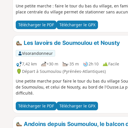
Une petite marche : faire le tour du bas du village, en fami
place centrale du village permet de stationner sans aucune
Télécharger le PDF
Télécharger le GPX
Les lavoirs de Soumoulou et Nousty
Visorandonneur
7,42 km
+30 m
-35 m
2h 10
Facile
Départ à Soumoulou (Pyrénées-Atlantiques)
Une petite marche pour faire le tour du bas du village Sou
de Soumoulou, et celui de Nousty, au bord de l'Ousse.La p
difficulté.
Télécharger le PDF
Télécharger le GPX
Andoins depuis Soumoulou, le balcon 