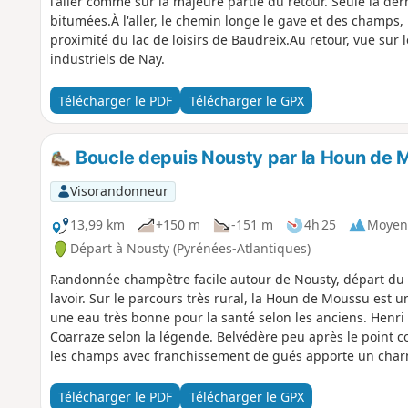
l'aller comme sur la majeure partie du retour. Seule la der
bitumées.À l'aller, le chemin longe le gave et des champs,
proximité du lac de loisirs de Baudreix.Au retour, vue sur
industriels de Nay.
Télécharger le PDF
Télécharger le GPX
Boucle depuis Nousty par la Houn de M
Visorandonneur
13,99 km
+150 m
-151 m
4h 25
Moyen
Départ à Nousty (Pyrénées-Atlantiques)
Randonnée champêtre facile autour de Nousty, départ du ce
lavoir. Sur le parcours très rural, la Houn de Moussu est u
une eau très bonne pour la santé selon les anciens. Henri I
Coarraze selon la légende. Belvédère peu après le point co
les champs avec franchissement de gués apporte un charm
Télécharger le PDF
Télécharger le GPX