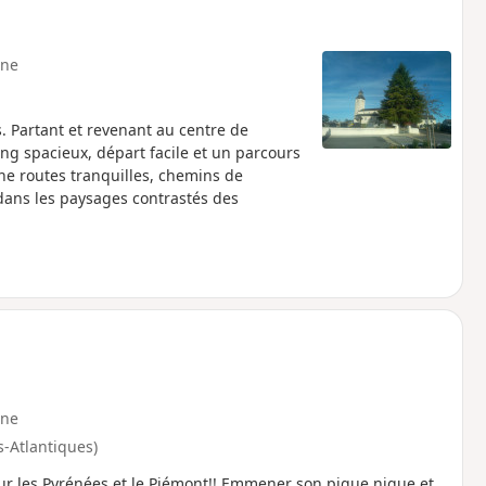
ne
. Partant et revenant au centre de
ng spacieux, départ facile et un parcours
rne routes tranquilles, chemins de
ans les paysages contrastés des
ne
s-Atlantiques)
r les Pyrénées et le Piémont!! Emmener son pique nique et