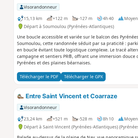
Visorandonneur
15,13 km
+122 m
-127 m
4h 40
Moyen
Départ à Soumoulou (Pyrénées-Atlantiques)
Une boucle accessible et variée sur le balcon des Pyrénées
Soumoulou, cette randonnée séduit par sa praticité : parki
en boucle évitant toute logistique complexe. Le tracé alte
campagne et sentiers PR®, offrant une immersion douce d
Pyrénées et des plaines béarnaises.
Télécharger le PDF
Télécharger le GPX
Entre Saint Vincent et Coarraze
Visorandonneur
23,24 km
+521 m
-528 m
8h 10
Moyen
Départ à Saint-Vincent (Pyrénées-Atlantiques) (Pyrénée
Balade au-dessus de la plaine de Nay, vue panoramique su