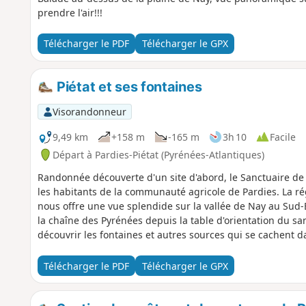
prendre l'air!!!
Télécharger le PDF
Télécharger le GPX
Piétat et ses fontaines
Visorandonneur
9,49 km
+158 m
-165 m
3h 10
Facile
Départ à Pardies-Piétat (Pyrénées-Atlantiques)
Randonnée découverte d'un site d'abord, le Sanctuaire de 
les habitants de la communauté agricole de Pardies. La régi
nous offre une vue splendide sur la vallée de Nay au Sud-
la chaîne des Pyrénées depuis la table d'orientation du sa
découvrir les fontaines et autres sources qui se cachent dans
Télécharger le PDF
Télécharger le GPX