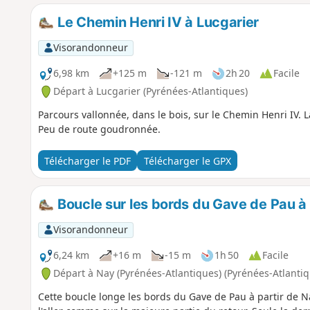
Le Chemin Henri IV à Lucgarier
Visorandonneur
6,98 km
+125 m
-121 m
2h 20
Facile
Départ à Lucgarier (Pyrénées-Atlantiques)
Parcours vallonnée, dans le bois, sur le Chemin Henri IV. L
Peu de route goudronnée.
Télécharger le PDF
Télécharger le GPX
Boucle sur les bords du Gave de Pau à
Visorandonneur
6,24 km
+16 m
-15 m
1h 50
Facile
Départ à Nay (Pyrénées-Atlantiques) (Pyrénées-Atlantiq
Cette boucle longe les bords du Gave de Pau à partir de N