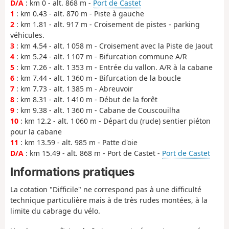
D/A
: km 0 - alt. 868 m -
Port de Castet
1
: km 0.43 - alt. 870 m - Piste à gauche
2
: km 1.81 - alt. 917 m - Croisement de pistes - parking
véhicules.
3
: km 4.54 - alt. 1 058 m - Croisement avec la Piste de Jaout
4
: km 5.24 - alt. 1 107 m - Bifurcation commune A/R
5
: km 7.26 - alt. 1 353 m - Entrée du vallon. A/R à la cabane
6
: km 7.44 - alt. 1 360 m - Bifurcation de la boucle
7
: km 7.73 - alt. 1 385 m - Abreuvoir
8
: km 8.31 - alt. 1 410 m - Début de la forêt
9
: km 9.38 - alt. 1 360 m - Cabane de Couscouilha
10
: km 12.2 - alt. 1 060 m - Départ du (rude) sentier piéton
pour la cabane
11
: km 13.59 - alt. 985 m - Patte d'oie
D/A
: km 15.49 - alt. 868 m - Port de Castet -
Port de Castet
Informations pratiques
La cotation "Difficile" ne correspond pas à une difficulté
technique particulière mais à de très rudes montées, à la
limite du cabrage du vélo.