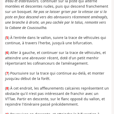
d'eau et d'abreuvoirs. C
ontinuer sur la piste qui alterne
montées et descentes rudes, puis qui descend franchement
sur un bosquet.
Ne pas se laisser griser par la vitesse car si la
piste en face descend vers des abreuvoirs récemment aménagés,
une branche à droite, un peu cachée par le talus, remonte vers
la Cabane de Couscouilha.
(
5
) À l'entrée dans le vallon, suivre la trace de véhicules qui
continue, à travers l'herbe, jusqu'à une bifurcation.
(
6
) Aller à gauche, et continuer sur la trace de véhicules, et
atteindre une abreuvoir récent, doté d'un petit menhir
répertoriant les cofinanceurs de l'aménagement.
(
7
) Poursuivre sur la trace qui continue au-delà, et monter
jusqu'au début de la forêt.
(
8
) À cet endroit, les affleurements calcaires représentent un
obstacle qu'il n'est pas intéressant de franchir avec un
VTTae. Partir en descente, sur le flanc opposé du vallon, et
rejoindre l'itinéraire passé précédemment.