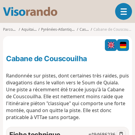
V
O
i
u
s
v
o
Parcours
Aquitaine
Pyrénées-Atlantiques
Castet
Cabane de Couscouilha
r
r
i
a
r
n
l
d
Cabane de Couscouilha
a
o
n
a
Randonnée sur pistes, dont certaines très raides, puis
v
divagations dans le vallon vers le Soum de Quiala.
i
Une piste a récemment été tracée jusqu'à la Cabane
g
de Couscouilha. Elle est nettement moins raide que
a
t
l'itinéraire piéton "classique" qui comporte une forte
i
montée, quand on quitte la piste. Elle est donc
o
praticable à VTTae sans portage.
n
Fiche technique
n°
94686236