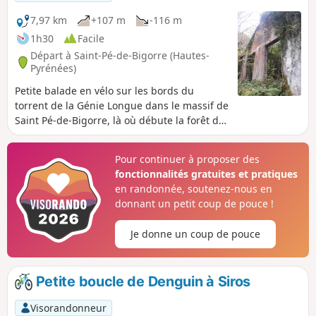
7,97 km
+107 m
-116 m
1h30
Facile
Départ à Saint-Pé-de-Bigorre (Hautes-
Pyrénées)
Petite balade en vélo sur les bords du
torrent de la Génie Longue dans le massif de
Saint Pé-de-Bigorre, là où débute la forêt du
même nom, ou de Très-Croutz (Trois-Croix en
bigourdan). On découvre un ensemble de
Pour continuer à proposer des
bâtiments, complètement envahis par la
fonctionnalités gratuites et pratiques
végétation luxuriante, qui ne voient que très
en randonnée, soutenez-nous en
peu le soleil. Cette forêt très mystérieuse et
donnant un petit coup de pouce !
ces bâtiments abandonnés de l'industrie
marbrière du début du XXème siècle nous
Je donne un coup de pouce
font pénétrer dans le pays des génies...
Petite boucle de Denguin à Siros
Visorandonneur