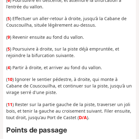
(
6
) Poursuivre en descente, et atteindre la bifurcation à
l'entrée du vallon.
(
5
) Effectuer un aller-retour à droite, jusqu'à la Cabane de
Couscouilha, située légèrement au-dessus.
(
9
) Revenir ensuite au fond du vallon.
(
5
) Poursuivre à droite, sur la piste déjà empruntée, et
rejoindre la bifurcation suivante.
(
4
) Partir à droite, et arriver au fond du vallon.
(
10
) Ignorer le sentier pédestre, à droite, qui monte à
Cabane de Couscouilha, et continuer sur la piste, jusqu'à un
virage serré d'une piste.
(
11
) Rester sur la partie gauche de la piste, traverser un joli
bois, et tenir la gauche au croisement suivant. Filer ensuite,
tout droit, jusqu'au Port de Castet (
D/A
).
Points de passage