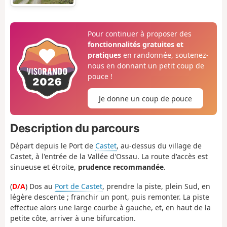
Pour continuer à proposer des
fonctionnalités gratuites et
pratiques
en randonnée, soutenez-
nous en donnant un petit coup de
pouce !
Je donne un coup de pouce
Description du parcours
Départ depuis le Port de
Castet
, au-dessus du village de
Castet, à l'entrée de la Vallée d'Ossau. La route d'accès est
sinueuse et étroite,
prudence recommandée
.
(
D/A
) Dos au
Port de Castet
, prendre la piste, plein Sud, en
légère descente ; franchir un pont, puis remonter. La piste
effectue alors une large courbe à gauche, et, en haut de la
petite côte, arriver à une bifurcation.