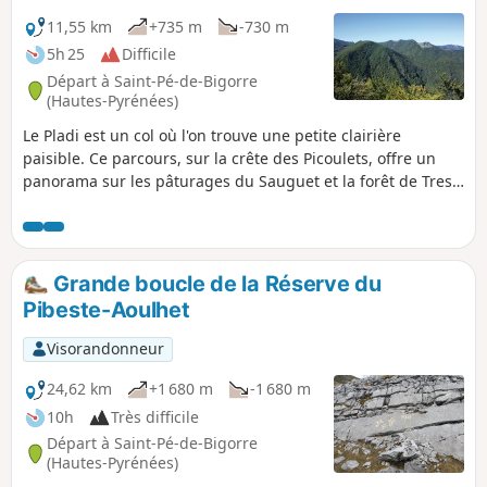
11,55 km
+735 m
-730 m
5h 25
Difficile
Départ à Saint-Pé-de-Bigorre
(Hautes-Pyrénées)
Le Pladi est un col où l'on trouve une petite clairière
paisible. Ce parcours, sur la crête des Picoulets, offre un
panorama sur les pâturages du Sauguet et la forêt de Tres
Crouts. Vous pourrez prolonger l'excursion en rejoignant le
Prat dou Rey en vallée de Batsurguère, ou de redescendre
par le même chemin.
Grande boucle de la Réserve du
Pibeste-Aoulhet
Visorandonneur
24,62 km
+1 680 m
-1 680 m
10h
Très difficile
Départ à Saint-Pé-de-Bigorre
(Hautes-Pyrénées)