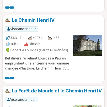
Le Chemin Henri IV
Visorandonneur
33,31 km
+223 m
-433 m
10h 10
Difficile
Départ à Lourdes (Hautes-Pyrénées)
Bel itinéraire reliant Lourdes à Pau en
empruntant une ancienne voie romaine
chargée d'histoire. Le chemin Henri IV
s'étend sur les départements des
Hautes-Pyrénées et des Pyrénées-
Atlantiques, sur les coteaux au pied des
Pyrénées.
La Forêt de Mourle et le Chemin Henri IV
Visorandonneur