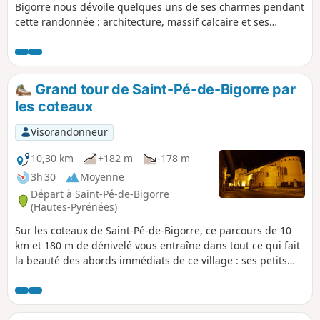
Bigorre nous dévoile quelques uns de ses charmes pendant
cette randonnée : architecture, massif calcaire et ses
grottes (avec vue sur le Gave de Pau et les montagnes
environnantes), et même son pont du Diable !
Grand tour de Saint-Pé-de-Bigorre par
les coteaux
Visorandonneur
10,30 km
+182 m
-178 m
3h 30
Moyenne
Départ à Saint-Pé-de-Bigorre
(Hautes-Pyrénées)
Sur les coteaux de Saint-Pé-de-Bigorre, ce parcours de 10
km et 180 m de dénivelé vous entraîne dans tout ce qui fait
la beauté des abords immédiats de ce village : ses petits
chemins, ses prairies, ses bois, ses rivières et ses
habitations, bref son patrimoine rural.En marche normale
ou en running, saint-péen ou ami de passage, vous