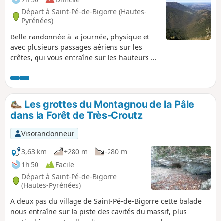
Départ à Saint-Pé-de-Bigorre (Hautes-
Pyrénées)
Belle randonnée à la journée, physique et
avec plusieurs passages aériens sur les
crêtes, qui vous entraîne sur les hauteurs du
massif de Saint-Pé-de-Bigorre, côté Est puis
Nord-Est, au-dessus du torrent de la Génie
Longue. Pause finale au Refuge du Col du
Prat d'Aürelh (du Rey) et ses estives.
Les grottes du Montagnou de la Pâle
Paysages magnifiques ! Solitude assurée !
dans la Forêt de Très-Croutz
Visorandonneur
3,63 km
+280 m
-280 m
1h 50
Facile
Départ à Saint-Pé-de-Bigorre
(Hautes-Pyrénées)
A deux pas du village de Saint-Pé-de-Bigorre cette balade
nous entraîne sur la piste des cavités du massif, plus