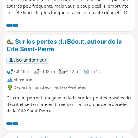
est très peu fréquenté mais vaut le coup d’œil. Il emprunte
la crête Nord, la plus longue et avec le plus de dénivelé. Du
sommet principal à 791m, où est érigée une croix, vue à
360° sur le pays lourdais. Du second sommet à 719m, on
découvre un belvédère avec l'ancienne installation du
téléférique (sic) du Béout. Un peu plus loin, c'est l'entrée de
Sur les pentes du Béout, autour de la
la grotte dite "Gouffre de Lourdes", de 82 m de profondeur.
Cité Saint-Pierre
Visorandonneur
2,82 km
+142 m
-142 m
1h 15
Moyenne
Départ à Lourdes (Hautes-Pyrénées)
Ce circuit permet une jolie balade sur les pentes boisées du
Béout et se termine en traversant la magnifique propriété
de la Cité Saint-Pierre.