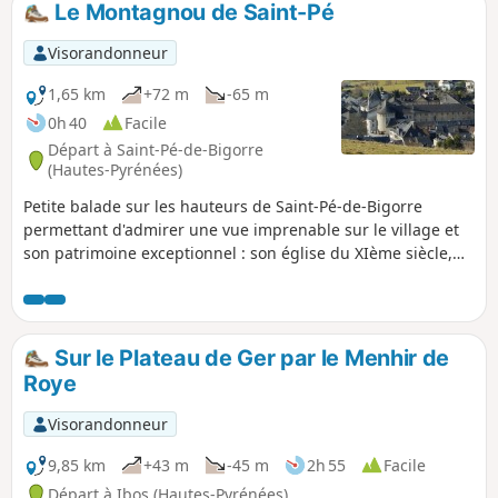
prendrez ici du plaisir !
Le Montagnou de Saint-Pé
Visorandonneur
1,65 km
+72 m
-65 m
0h 40
Facile
Départ à Saint-Pé-de-Bigorre
(Hautes-Pyrénées)
Petite balade sur les hauteurs de Saint-Pé-de-Bigorre
permettant d'admirer une vue imprenable sur le village et
son patrimoine exceptionnel : son église du XIème siècle,
l'ancien Séminaire et école catholique, les rues et maisons
remarquables du XVe au XVIIIe siècles. Belle vue également
sur le Massif montagneux au Sud, avec la forêt de Très-
Croutz et la crête du Cirque de Bat dé Haü, des Toupiettes à
Sur le Plateau de Ger par le Menhir de
l'Ouest jusqu'à l'Aülhet à l'Est.
Roye
Visorandonneur
9,85 km
+43 m
-45 m
2h 55
Facile
Départ à Ibos (Hautes-Pyrénées)