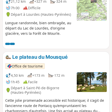
21,12 km
+327 m
-324 m
7h 00
Difficile
Départ à Lourdes (Hautes-Pyrénées)
Longue randonnée, bien ombragée, au
départ du Lac de Lourdes, d'origine
glacière, vers la Forêt de Mourle.
Le plateau du Mousqué
Office de tourisme
4,50 km
+173 m
-172 m
1h 45
Facile
Départ à Saint-Pé-de-Bigorre
(Hautes-Pyrénées)
Cette jolie promenade accessible est historique; il s'agit de
l’ancienne route de Pontacq qu’empruntaient les
charbonniers d'autrefois. Une fois arrivé au plateau du