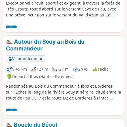
Exceptionnel circuit, sportif et exigeant, à travers la forêt de
Très-Croutz, tout d'abord sur le versant Gave de Pau, avec
une brève incursion sur le versant du Val d'Azun au Col
d'Andorre, puis sur le plateau à 1400 m, entre le Col
d'Espadres et la crête de Saint-Pé (de Maletaule ou des
Soums).Estives à l'activité pastorale multi-centenaire, à la
croisée de hauts-lieux de l'histoire locale, dont le fameux
Autour du Souy au Bois du
lieu des Très Croutz (les Trois Croix des évêchés en
Commandeur
bigourdan).
Visorandonneur
9,45 km
+27 m
-27 m
2h 45
Facile
Départ à Ibos (Hautes-Pyrénées)
Randonnée au Bois du Commandeur à Ibos et Bordères-
sur-l'Échez le long de la rivière Souy.Itinéraire, situé entre la
route de Pau D817 et la route D2 de Bordères à Pintac,
utilisant principalement des chemins et des sentiers en
forêt. Il y a toutefois de petites portions sur des routes. ⚠️
Lire les commentaires sur cette randonnée.
Boucle du Béout