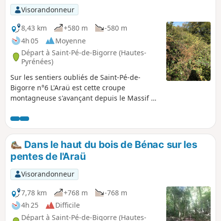
Visorandonneur
8,43 km
+580 m
-580 m
4h 05
Moyenne
Départ à Saint-Pé-de-Bigorre (Hautes-
Pyrénées)
Sur les sentiers oubliés de Saint-Pé-de-
Bigorre n°6 L'Araü est cette croupe
montagneuse s'avançant depuis le Massif de
Saint-Pé jusque dans le Gave de Pau au pied
du village. Sa silhouette imposante et
entièrement boisée cache de jolies
clairières, autrefois prairies, des sentiers
Dans le haut du bois de Bénac sur les
connus et d'autres oubliés, seulement
pentes de l'Araü
empruntés des chasseurs et amoureux de
randonnée sous les arbres de hautes
Visorandonneur
futaies. Son sommet, surplombant le village
avec arrogance, est le Soum de las
7,78 km
+768 m
-768 m
Toupiettas (1357m).
4h 25
Difficile
Départ à Saint-Pé-de-Bigorre (Hautes-