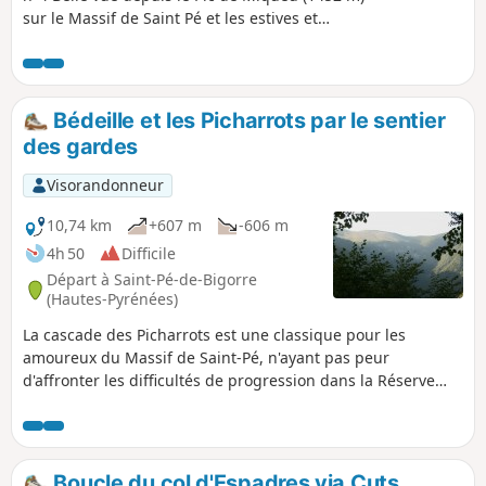
sur le Massif de Saint Pé et les estives et
jusqu'aux sommets de la chaîne frontalière. Le
parcours passe par plusieurs sentiers
ancestraux non repérés sur les cartes, ce qui en
fait un intérêt supplémentaire. Au retour, se
Bédeille et les Picharrots par le sentier
découvre le site remarquable de Calihourc, avec
des gardes
ce lapiaz en forme de confessionnaux, célébré
et photographié par l'Abbé Abadie dans son
Visorandonneur
ouvrage "Le Sanglier du Picharrot".
10,74 km
+607 m
-606 m
4h 50
Difficile
Départ à Saint-Pé-de-Bigorre
(Hautes-Pyrénées)
La cascade des Picharrots est une classique pour les
amoureux du Massif de Saint-Pé, n'ayant pas peur
d'affronter les difficultés de progression dans la Réserve
Biologique Intégrale, volontairement sans aucun entretien
humain. Ce parcours propose une variante, permettant
d'emprunter à l'aller le Sentier des Gardes, quelque peu
oublié du massif, mais très épique. La fin du parcours entre
Boucle du col d'Espadres via Cuts