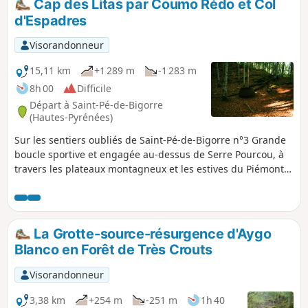
Cap des Litas par Coumo Rédo et Col
d'Espadres
Visorandonneur
15,11 km
+1 289 m
-1 283 m
8h 00
Difficile
Départ à Saint-Pé-de-Bigorre
(Hautes-Pyrénées)
Sur les sentiers oubliés de Saint-Pé-de-Bigorre n°3 Grande
boucle sportive et engagée au-dessus de Serre Pourcou, à
travers les plateaux montagneux et les estives du Piémont
pyrénéen, et l'immense et insondable forêt de Très Croutz,
ou forêt domaniale de Saint-Pé-de-Bigorre. La diversité des
paysages rencontrés ne laisse jamais le randonneur
indifférent...
La Grotte-source-résurgence d'Aygo
Blanco en Forêt de Très Crouts
Visorandonneur
3,38 km
+254 m
-251 m
1h 40