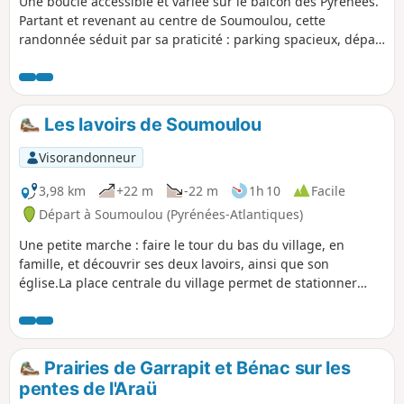
Une boucle accessible et variée sur le balcon des Pyrénées.
Partant et revenant au centre de Soumoulou, cette
randonnée séduit par sa praticité : parking spacieux, départ
facile et un parcours en boucle évitant toute logistique
complexe. Le tracé alterne routes tranquilles, chemins de
campagne et sentiers PR®, offrant une immersion douce
dans les paysages contrastés des Pyrénées et des plaines
Les lavoirs de Soumoulou
béarnaises.
Visorandonneur
3,98 km
+22 m
-22 m
1h 10
Facile
Départ à Soumoulou (Pyrénées-Atlantiques)
Une petite marche : faire le tour du bas du village, en
famille, et découvrir ses deux lavoirs, ainsi que son
église.La place centrale du village permet de stationner
sans aucune difficulté.
Prairies de Garrapit et Bénac sur les
pentes de l'Araü