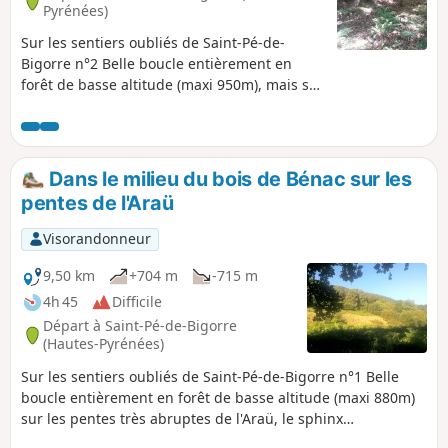
Pyrénées)
Sur les sentiers oubliés de Saint-Pé-de-
Bigorre n°2 Belle boucle entièrement en
forêt de basse altitude (maxi 950m), mais sur
les pentes très abruptes de l'Araü, le sphinx
énigmatique dominant Saint-Pé. L'intérêt de
ce circuit est la découverte d'un chemin très
fréquenté autrefois par les charbonniers
Dans le milieu du bois de Bénac sur les
("Ahumats"), en-dessous des falaises de
pentes de l'Araü
Couret Beroy, le "Cami deth Car". Attention,
il s'agit d'une randonnée très engagée !
Visorandonneur
9,50 km
+704 m
-715 m
4h 45
Difficile
Départ à Saint-Pé-de-Bigorre
(Hautes-Pyrénées)
Sur les sentiers oubliés de Saint-Pé-de-Bigorre n°1 Belle
boucle entièrement en forêt de basse altitude (maxi 880m)
sur les pentes très abruptes de l'Araü, le sphinx
énigmatique dominant Saint-Pé. L'intérêt du circuit est la