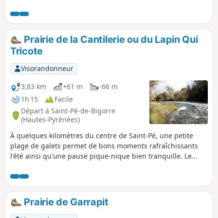
la Lit", à l'Est. De là-haut gagnez facilement l'entrée de la
Grotte de la Résistance et, pour les plus téméraires, celle de
la Tute Faiouias. Magnifique vue sur la vallée du Gave de
Pau et les crêtes des sommets voisins du massif de Saint-
Prairie de la Cantilerie ou du Lapin Qui
Pé. Retour par le "Montagnou", autre colline au-dessus du
Tricote
village.
Visorandonneur
3,83 km
+61 m
-66 m
1h 15
Facile
Départ à Saint-Pé-de-Bigorre
(Hautes-Pyrénées)
À quelques kilomètres du centre de Saint-Pé, une petite
plage de galets permet de bons moments rafraîchissants
l'été ainsi qu'une pause pique-nique bien tranquille. Le
lapin qui tricote se cache dans les hautes herbes de la
propriété voisine !
Prairie de Garrapit