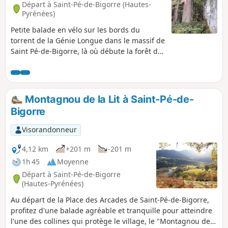
Départ à Saint-Pé-de-Bigorre (Hautes-
Pyrénées)
Petite balade en vélo sur les bords du
torrent de la Génie Longue dans le massif de
Saint Pé-de-Bigorre, là où débute la forêt du
même nom, ou de Très-Croutz (Trois-Croix en
bigourdan). On découvre un ensemble de
bâtiments, complètement envahis par la
végétation luxuriante, qui ne voient que très
Montagnou de la Lit à Saint-Pé-de-
peu le soleil. Cette forêt très mystérieuse et
Bigorre
ces bâtiments abandonnés de l'industrie
marbrière du début du XXème siècle nous
Visorandonneur
font pénétrer dans le pays des génies...
4,12 km
+201 m
-201 m
1h 45
Moyenne
Départ à Saint-Pé-de-Bigorre
(Hautes-Pyrénées)
Au départ de la Place des Arcades de Saint-Pé-de-Bigorre,
profitez d'une balade agréable et tranquille pour atteindre
l'une des collines qui protège le village, le "Montagnou de