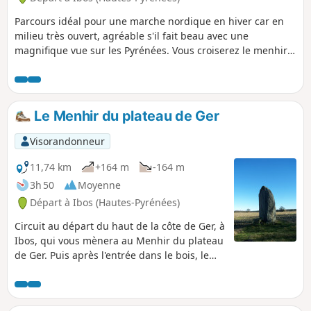
Parcours idéal pour une marche nordique en hiver car en
milieu très ouvert, agréable s'il fait beau avec une
magnifique vue sur les Pyrénées. Vous croiserez le menhir
du Plateau de Ger, de nombreux chevreuils, quelques
biches et des sangliers. Ce parcours se fait en moins de
deux heures en marche nordique avec un bon rythme.
Compter trois heures en promenade.
Le Menhir du plateau de Ger
Visorandonneur
11,74 km
+164 m
-164 m
3h 50
Moyenne
Départ à Ibos (Hautes-Pyrénées)
Circuit au départ du haut de la côte de Ger, à
Ibos, qui vous mènera au Menhir du plateau
de Ger. Puis après l'entrée dans le bois, le
parcours sera ombragé et vous remonterez
la Géline. Vous verrez une mini-cascade.
Vous pourrez peut-être apercevoir des