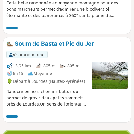
Cette belle randonnée en moyenne montagne pour des
bons marcheurs permet d'admirer une biodiversité
étonnante et des panoramas à 360° sur la plaine du
Piémont et sur la chaîne principale des Pyrénées. Après une
rude ascension, on parcourt les estives sur le Plateau de
l'Isarce et une crête étonnante, en partie à cheval sur les
Hautes-Pyrénées et les Pyrénées-Atlantiques, jusqu'au
Soum de Basta et Pic du Jer
modeste sommet du Soum de la Génie Braque. Bien connu
des locaux, ce parcours offre un dépaysement garanti !
Visorandonneur
13,95 km
+805 m
-805 m
6h 15
Moyenne
Départ à Lourdes (Hautes-Pyrénées)
Randonnée hors chemins battus qui
permet de gravir deux petits sommets
près de Lourdes.Un sens de l'orientation
est nécessaire pour la montée au Pic du
Jer. Par temps de pluie, ne pas
entreprendre cette randonnée. ⚠️
Remarque utilisateur du 08 mars 2026