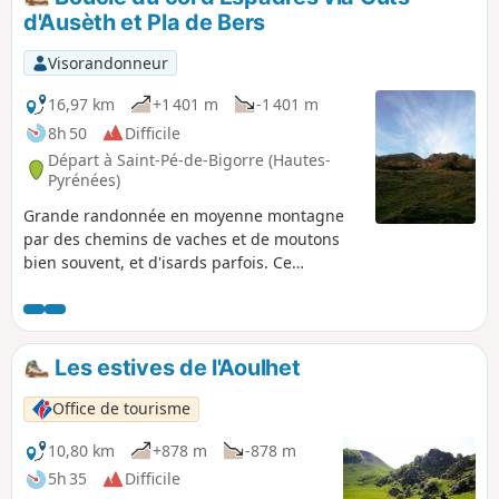
le ravin de la Bédeille et la cascade est plus complexe et
d'Ausèth et Pla de Bers
parfois plus aérienne. Retour par la Génie Longue.
Visorandonneur
16,97 km
+1 401 m
-1 401 m
8h 50
Difficile
Départ à Saint-Pé-de-Bigorre (Hautes-
Pyrénées)
Grande randonnée en moyenne montagne
par des chemins de vaches et de moutons
bien souvent, et d'isards parfois. Ce
parcours vous entraîne dans des endroits
très peu fréquentés, le Soum des Brioles et
le Col d'Espadres, au cœur du massif de
Saint-Pé-de-Bigorre, hauts lieux d'un
Les estives de l'Aoulhet
pastoralisme toujours vivace (bien qu'en
perte), dans un environnement géologique
Office de tourisme
karstique, truffé de cavités et de dolines.
10,80 km
+878 m
-878 m
5h 35
Difficile