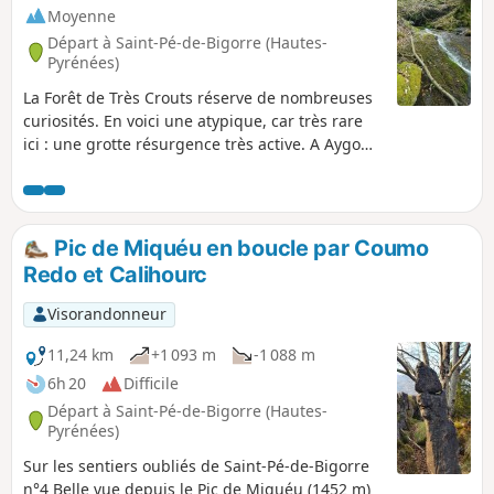
Moyenne
Départ à Saint-Pé-de-Bigorre (Hautes-
Pyrénées)
La Forêt de Très Crouts réserve de nombreuses
curiosités. En voici une atypique, car très rare
ici : une grotte résurgence très active. A Aygo
Blanco, le torrent jaillit de la montagne à 650m
pour se jeter 120m plus bas par de multiples
cascadelles, où la rivière étale ses blancs
cheveux d'ange... Une balade enchanteresse
Pic de Miquéu en boucle par Coumo
pour découvrir ce lieu gardé secret ! L'essentiel
Redo et Calihourc
du parcours se déroule sur un sentier en état
correct, quoique ancien et non balisé. Les
Visorandonneur
derniers 100m sont assez accidentés.
11,24 km
+1 093 m
-1 088 m
6h 20
Difficile
Départ à Saint-Pé-de-Bigorre (Hautes-
Pyrénées)
Sur les sentiers oubliés de Saint-Pé-de-Bigorre
n°4 Belle vue depuis le Pic de Miquéu (1452 m)