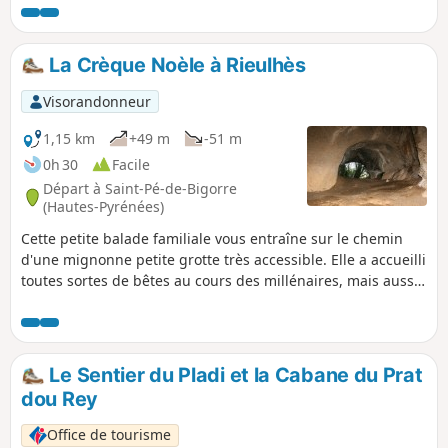
découverte de lieux fréquentés autrefois par les
charbonniers (ahumats) et aujourd'hui par les passionnés
de la forêt de Très-Croutz. Passage près de quelques
La Crèque Noèle à Rieulhès
grottes remarquables. Attention, il s'agit d'une randonnée
engagée.
Visorandonneur
1,15 km
+49 m
-51 m
0h 30
Facile
Départ à Saint-Pé-de-Bigorre
(Hautes-Pyrénées)
Cette petite balade familiale vous entraîne sur le chemin
d'une mignonne petite grotte très accessible. Elle a accueilli
toutes sortes de bêtes au cours des millénaires, mais aussi
des humains. Tous ont laissé des traces dont peu sont
visibles à l’œil nu, si ce n'est les bauges à ours et les
pointages des fouilles paléontologiques. Restent le beau
volume de cette grotte, étonnant et rare dans la région, et
Le Sentier du Pladi et la Cabane du Prat
son emplacement dans cette toujours mystérieuse forêt de
dou Rey
Très-Croutz.
Office de tourisme