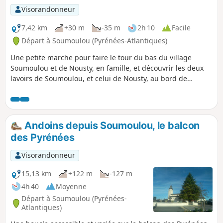
Visorandonneur
7,42 km
+30 m
-35 m
2h 10
Facile
Départ à Soumoulou (Pyrénées-Atlantiques)
Une petite marche pour faire le tour du bas du village
Soumoulou et de Nousty, en famille, et découvrir les deux
lavoirs de Soumoulou, et celui de Nousty, au bord de
l'Ousse.La place centrale du village permet de stationner
sans aucune difficulté.
Andoins depuis Soumoulou, le balcon
des Pyrénées
Visorandonneur
15,13 km
+122 m
-127 m
4h 40
Moyenne
Départ à Soumoulou (Pyrénées-
Atlantiques)