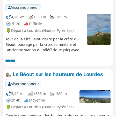
Visorandonneur
4,26 km
+390 m
-389 m
2h 20
Difficile
Départ à Lourdes (Hautes-Pyrénées)
Tour de la Cité Saint-Pierre par la crête du
Béout, passage par la croix sommitale et
l'ancienne station du téléférique [sic] avec
vue sur Lourdes, le Gave de Pau et le début
de la Vallée des Gaves.Cette randonnée en
site sauvage, peu ou pas balisée et avec des
sentiers peu visibles en été et envahis de
Le Béout sur les hauteurs de Lourdes
fougères (descente particulièrement), la
rend accessible uniquement à des
Visorandonneur
"aventuriers" de plus de 10 ans que la
découverte de ce petit sommet n'effraiera
5,42 km
+385 m
-380 m
pas !
2h 40
Moyenne
Départ à Lourdes (Hautes-Pyrénées)
Courte randonnée sur les hauteurs de Lourdes. Le parcours