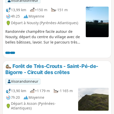
Visorandonneur
13,99 km
+150 m
-151 m
4h 25
Moyenne
Départ à Nousty (Pyrénées-Atlantiques)
Randonnée champêtre facile autour de
Nousty, départ du centre du village avec de
belles bâtisses, lavoir. Sur le parcours très
rural, la Houn de Moussu est une curiosité
locale, cette fontaine procurant une eau très
bonne pour la santé selon les anciens. Henri
IV s'y abreuvait lorsqu'il se rendait de Pau à
Forêt de Très-Crouts - Saint-Pé-de-
Coarraze selon la légende. Belvédère peu
Bigorre - Circuit des crêtes
après le point coté 419 sur le Chemin Henri
IV. Le retour dans les champs avec
Visorandonneur
franchissement de gués apporte un charme
supplémentaire à la sortie.
13,90 km
+1 179 m
-1 165 m
7h 20
Moyenne
Départ à Asson (Pyrénées-
Atlantiques)