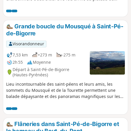
Mousqué, vous profiterez d'une aire de pique-nique
ombragée, au pied des chênes centenaires. De là, admirez
la superbe vue sur le massif saint-péen et sa campagne,
puis sur la plaine de Nay jusqu’à Pau.
Grande boucle du Mousqué à Saint-Pé-
de-Bigorre
Visorandonneur
7,53 km
+273 m
-275 m
2h 55
Moyenne
Départ à Saint-Pé-de-Bigorre
(Hautes-Pyrénées)
Lieu incontournable des saint-péens et leurs amis, les
sommets du Mousqué et de la Tourette permettent une
balade dépaysante et des panoramas magnifiques sur les
environs de Saint-Pé-de-Bigorre. Idéal au coucher du soleil
l'été.
Flâneries dans Saint-Pé-de-Bigorre et
le hameau du Bout-du-Pont