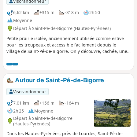
Visorandonneur
6,62 km
+315 m
-318 m
2h 50
Moyenne
Départ à Saint-Pé-de-Bigorre (Hautes-Pyrénées)
Petite prairie isolée, anciennement utilisée comme estive
pour les troupeaux et accessible facilement depuis le
village de Saint-Pé-de-Bigorre. On y découvre, cachée, une
ancienne fontaine taillée à même la roche et, dans le sous-
bois, une bergerie encore bien conservée . Un régal pour
une partie de pique-nique familiale.
Autour de Saint-Pé-de-Bigorre
Visorandonneur
7,01 km
+156 m
-164 m
2h 25
Moyenne
Départ à Saint-Pé-de-Bigorre
(Hautes-Pyrénées)
Dans les Hautes-Pyrénées, près de Lourdes, Saint-Pé-de-