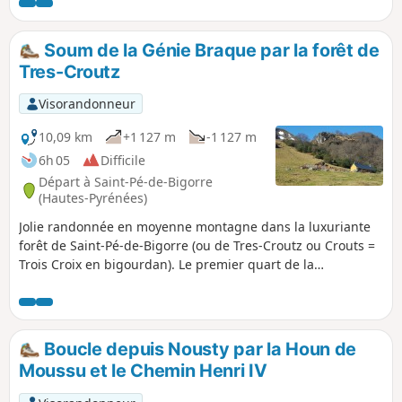
frontière des estives ensoleillées et de la forêt moussue et
avec une vue remarquable sur les falaises du Montné, la
vallée encaissée de la Génie Longue, les falaises des
Soum de la Génie Braque par la forêt de
Picharrots et les autres estives du Prat du Rey.
Tres-Croutz
Visorandonneur
10,09 km
+1 127 m
-1 127 m
6h 05
Difficile
Départ à Saint-Pé-de-Bigorre
(Hautes-Pyrénées)
Jolie randonnée en moyenne montagne dans la luxuriante
forêt de Saint-Pé-de-Bigorre (ou de Tres-Croutz ou Crouts =
Trois Croix en bigourdan). Le premier quart de la
randonnée est un peu ardu, car pentu. On parcourt ensuite
les estives de l'Aülhet et de l'Artigue, puis la crête vers
l'Ouest, jusqu'au sommet du Soum de la Génie Braque. Bien
connu des locaux, ce parcours offre un dépaysement
Boucle depuis Nousty par la Houn de
garanti !
Moussu et le Chemin Henri IV