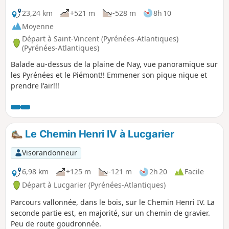
23,24 km
+521 m
-528 m
8h 10
Moyenne
Départ à Saint-Vincent (Pyrénées-Atlantiques)
(Pyrénées-Atlantiques)
Balade au-dessus de la plaine de Nay, vue panoramique sur
les Pyrénées et le Piémont!! Emmener son pique nique et
prendre l'air!!!
Le Chemin Henri IV à Lucgarier
Visorandonneur
6,98 km
+125 m
-121 m
2h 20
Facile
Départ à Lucgarier (Pyrénées-Atlantiques)
Parcours vallonnée, dans le bois, sur le Chemin Henri IV. La
seconde partie est, en majorité, sur un chemin de gravier.
Peu de route goudronnée.