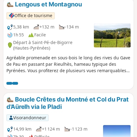
chevreuils... Note modérateur le pont en
Lengous et Montagnou
ardoise serait détruit : voir l'avis du
21/03/2022
Office de tourisme
5,38 km
+132 m
-134 m
1h 55
Facile
Départ à Saint-Pé-de-Bigorre
(Hautes-Pyrénées)
Agréable promenade en sous-bois le long des rives du Gave
de Pau en passant par Rieulhès, hameau typique des
Pyrénées. Vous profiterez de plusieurs vues remarquables
du village de Saint-Pé-de-Bigorre.
Boucle Crêtes du Montné et Col du Prat
d'Aürelh via le Pladi
Visorandonneur
14,99 km
+1 124 m
-1 123 m
7h 30
Difficile