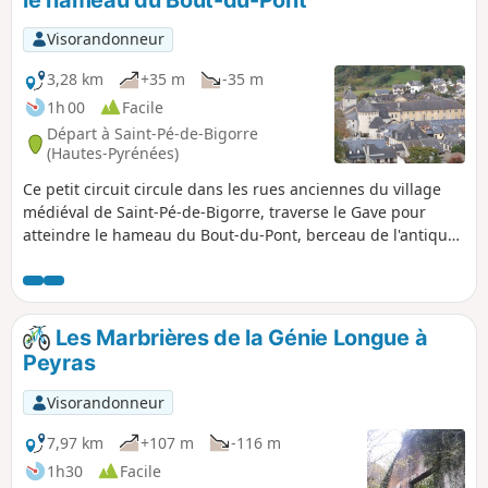
Visorandonneur
3,28 km
+35 m
-35 m
1h 00
Facile
Départ à Saint-Pé-de-Bigorre
(Hautes-Pyrénées)
Ce petit circuit circule dans les rues anciennes du village
médiéval de Saint-Pé-de-Bigorre, traverse le Gave pour
atteindre le hameau du Bout-du-Pont, berceau de l'antique
village de Générès, puis revient faire le tour de la propriété
de l'ancienne abbaye bénédictine du XIe siècle.
Les Marbrières de la Génie Longue à
Peyras
Visorandonneur
7,97 km
+107 m
-116 m
1h30
Facile