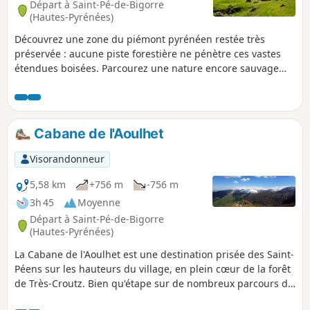
Départ à Saint-Pé-de-Bigorre
(Hautes-Pyrénées)
Découvrez une zone du piémont pyrénéen restée très
préservée : aucune piste forestière ne pénètre ces vastes
étendues boisées. Parcourez une nature encore sauvage
grâce à un vieux chemin de montée aux estives et un
ancien sentier de charbonniers. Découvrez les grandes
hêtraies de Tres Crouts, les estives de l'Aoulhet, sans doute
les lieux les pus pittoresques et les plus sauvages de la
Cabane de l'Aoulhet
réserve naturelle régionale du Pibeste-Aoulhet.
Visorandonneur
5,58 km
+756 m
-756 m
3h 45
Moyenne
Départ à Saint-Pé-de-Bigorre
(Hautes-Pyrénées)
La Cabane de l'Aoulhet est une destination prisée des Saint-
Péens sur les hauteurs du village, en plein cœur de la forêt
de Très-Croutz. Bien qu'étape sur de nombreux parcours du
massif, elle peut aussi être une destination appréciée, à la