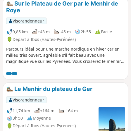
Sur le Plateau de Ger par le Menhir de
p
Roye
Visorandonneur
9,85 km
+43 m
-45 m
2h 55
Facile
Départ à Ibos (Hautes-Pyrénées)
Parcours idéal pour une marche nordique en hiver car en
milieu très ouvert, agréable s'il fait beau avec une
magnifique vue sur les Pyrénées. Vous croiserez le menhir
du Plateau de Ger, de nombreux chevreuils, quelques
biches et des sangliers. Ce parcours se fait en moins de
deux heures en marche nordique avec un bon rythme.
Compter trois heures en promenade.
Le Menhir du plateau de Ger
Visorandonneur
11,74 km
+164 m
-164 m
3h 50
Moyenne
Départ à Ibos (Hautes-Pyrénées)