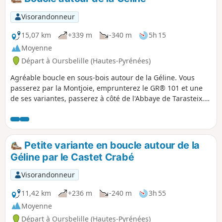
Visorandonneur
15,07 km
+339 m
-340 m
5h 15
Moyenne
Départ à Oursbelille (Hautes-Pyrénées)
Agréable boucle en sous-bois autour de la Géline. Vous
passerez par la Montjoie, emprunterez le GR® 101 et une
de ses variantes, passerez à côté de l'Abbaye de Tarasteix.
Redescente vers la Géline, remontée par le Sarluzen. Encore
une descente et une remontée pour visiter le Castet Crabé
et un dernier kilomètre pour récupérer en douceur. C'est
aussi un parcours idéal pour une marche nordique de 3h30
Petite variante en boucle autour de la
à 3h45.
Géline par le Castet Crabé
Visorandonneur
11,42 km
+236 m
-240 m
3h 55
Moyenne
Départ à Oursbelille (Hautes-Pyrénées)