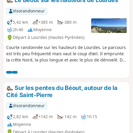
Le Béout sur les hauteurs de Lourdes
fougères (descente particulièrement), la
rend accessible uniquement à des
Visorandonneur
"aventuriers" de plus de 10 ans que la
découverte de ce petit sommet n'effraiera
5,42 km
+385 m
-380 m
pas !
2h 40
Moyenne
Départ à Lourdes (Hautes-Pyrénées)
Courte randonnée sur les hauteurs de Lourdes. Le parcours
est très peu fréquenté mais vaut le coup d’œil. Il emprunte
la crête Nord, la plus longue et avec le plus de dénivelé. Du
sommet principal à 791m, où est érigée une croix, vue à
360° sur le pays lourdais. Du second sommet à 719m, on
découvre un belvédère avec l'ancienne installation du
téléférique (sic) du Béout. Un peu plus loin, c'est l'entrée de
Sur les pentes du Béout, autour de la
la grotte dite "Gouffre de Lourdes", de 82 m de profondeur.
Cité Saint-Pierre
Visorandonneur
2,82 km
+142 m
-142 m
1h 15
Moyenne
Départ à Lourdes (Hautes-Pyrénées)