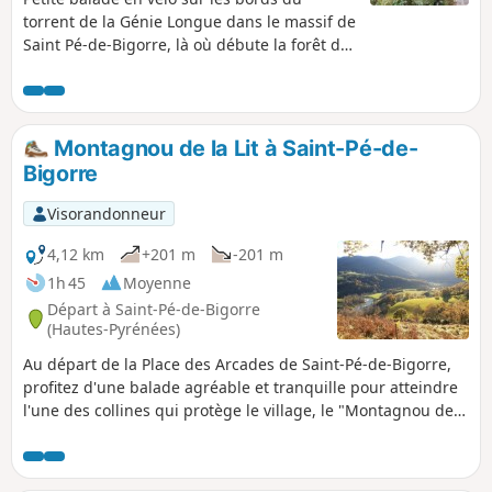
torrent de la Génie Longue dans le massif de
Saint Pé-de-Bigorre, là où débute la forêt du
même nom, ou de Très-Croutz (Trois-Croix en
bigourdan). On découvre un ensemble de
bâtiments, complètement envahis par la
végétation luxuriante, qui ne voient que très
Montagnou de la Lit à Saint-Pé-de-
peu le soleil. Cette forêt très mystérieuse et
Bigorre
ces bâtiments abandonnés de l'industrie
marbrière du début du XXème siècle nous
Visorandonneur
font pénétrer dans le pays des génies...
4,12 km
+201 m
-201 m
1h 45
Moyenne
Départ à Saint-Pé-de-Bigorre
(Hautes-Pyrénées)
Au départ de la Place des Arcades de Saint-Pé-de-Bigorre,
profitez d'une balade agréable et tranquille pour atteindre
l'une des collines qui protège le village, le "Montagnou de
la Lit", à l'Est. De là-haut gagnez facilement l'entrée de la
Grotte de la Résistance et, pour les plus téméraires, celle de
la Tute Faiouias. Magnifique vue sur la vallée du Gave de