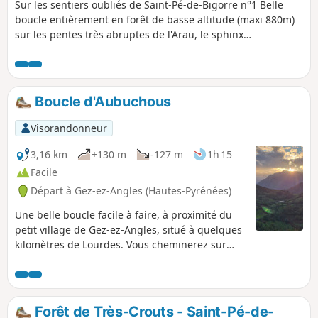
Sur les sentiers oubliés de Saint-Pé-de-Bigorre n°1 Belle
boucle entièrement en forêt de basse altitude (maxi 880m)
sur les pentes très abruptes de l'Araü, le sphinx
énigmatique dominant Saint-Pé. L'intérêt du circuit est la
découverte de lieux fréquentés autrefois par les
charbonniers (ahumats) et aujourd'hui par les passionnés
de la forêt de Très-Croutz. Passage près de quelques
Boucle d'Aubuchous
grottes remarquables. Attention, il s'agit d'une randonnée
engagée.
Visorandonneur
3,16 km
+130 m
-127 m
1h 15
Facile
Départ à Gez-ez-Angles (Hautes-Pyrénées)
Une belle boucle facile à faire, à proximité du
petit village de Gez-ez-Angles, situé à quelques
kilomètres de Lourdes. Vous cheminerez sur
une crête dégagée jusqu'au petit sommet
d'Aubuchous où vous pourrez profiter d'un
large panorama sur le piémont et la chaîne des
Pyrénées, avant de revenir vers le village par un
Forêt de Très-Crouts - Saint-Pé-de-