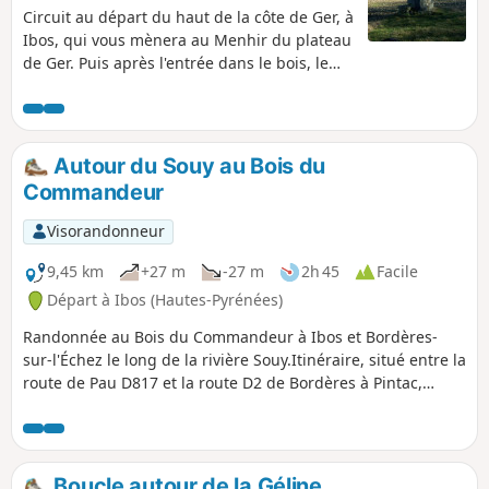
Circuit au départ du haut de la côte de Ger, à
Ibos, qui vous mènera au Menhir du plateau
de Ger. Puis après l'entrée dans le bois, le
parcours sera ombragé et vous remonterez
la Géline. Vous verrez une mini-cascade.
Vous pourrez peut-être apercevoir des
chevreuils... Note modérateur le pont en
Autour du Souy au Bois du
ardoise serait détruit : voir l'avis du
Commandeur
21/03/2022
Visorandonneur
9,45 km
+27 m
-27 m
2h 45
Facile
Départ à Ibos (Hautes-Pyrénées)
Randonnée au Bois du Commandeur à Ibos et Bordères-
sur-l'Échez le long de la rivière Souy.Itinéraire, situé entre la
route de Pau D817 et la route D2 de Bordères à Pintac,
utilisant principalement des chemins et des sentiers en
forêt. Il y a toutefois de petites portions sur des routes. ⚠️
Lire les commentaires sur cette randonnée.
Boucle autour de la Géline