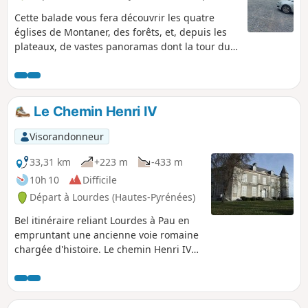
Cette balade vous fera découvrir les quatre
églises de Montaner, des forêts, et, depuis les
plateaux, de vastes panoramas dont la tour du
château demeurera le point d'ancrage.
Le Chemin Henri IV
Visorandonneur
33,31 km
+223 m
-433 m
10h 10
Difficile
Départ à Lourdes (Hautes-Pyrénées)
Bel itinéraire reliant Lourdes à Pau en
empruntant une ancienne voie romaine
chargée d'histoire. Le chemin Henri IV
s'étend sur les départements des
Hautes-Pyrénées et des Pyrénées-
Atlantiques, sur les coteaux au pied des
Pyrénées.