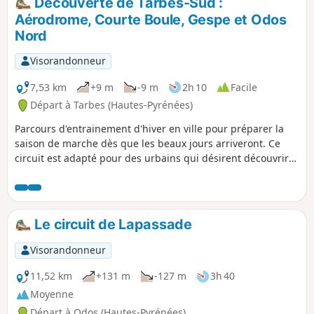
Découverte de Tarbes-Sud :
Aérodrome, Courte Boule, Gespe et Odos
Nord
Visorandonneur
7,53 km
+9 m
-9 m
2h 10
Facile
Départ à Tarbes (Hautes-Pyrénées)
Parcours d'entrainement d'hiver en ville pour préparer la
saison de marche dès que les beaux jours arriveront. Ce
circuit est adapté pour des urbains qui désirent découvrir
quelques quartiers de Tarbes.
Le circuit de Lapassade
Visorandonneur
11,52 km
+131 m
-127 m
3h 40
Moyenne
Départ à Odos (Hautes-Pyrénées)