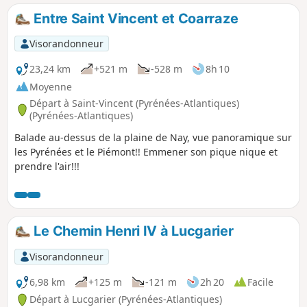
Entre Saint Vincent et Coarraze
Visorandonneur
23,24 km
+521 m
-528 m
8h 10
Moyenne
Départ à Saint-Vincent (Pyrénées-Atlantiques)
(Pyrénées-Atlantiques)
Balade au-dessus de la plaine de Nay, vue panoramique sur
les Pyrénées et le Piémont!! Emmener son pique nique et
prendre l'air!!!
Le Chemin Henri IV à Lucgarier
Visorandonneur
6,98 km
+125 m
-121 m
2h 20
Facile
Départ à Lucgarier (Pyrénées-Atlantiques)