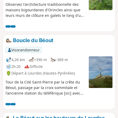
Observez l'architecture traditionnelle des
maisons bigourdanes d'Orincles ainsi que
leurs murs de clôture en galets le long d'un
parcours facile, à faire en famille sur une
demi-journée tout en flânant. Du haut des
côteaux vous profiterez de la belle vue sur la
chaîne des Pyrénées. Ce parcours de balade
Boucle du Béout
peut se faire en marche nordique en un peu
moins de 2 h sans trop traîner.
Visorandonneur
4,26 km
+390 m
-389 m
2h 20
Difficile
Départ à Lourdes (Hautes-Pyrénées)
Tour de la Cité Saint-Pierre par la crête du
Béout, passage par la croix sommitale et
l'ancienne station du téléférique [sic] avec
vue sur Lourdes, le Gave de Pau et le début
de la Vallée des Gaves.Cette randonnée en
site sauvage, peu ou pas balisée et avec des
sentiers peu visibles en été et envahis de