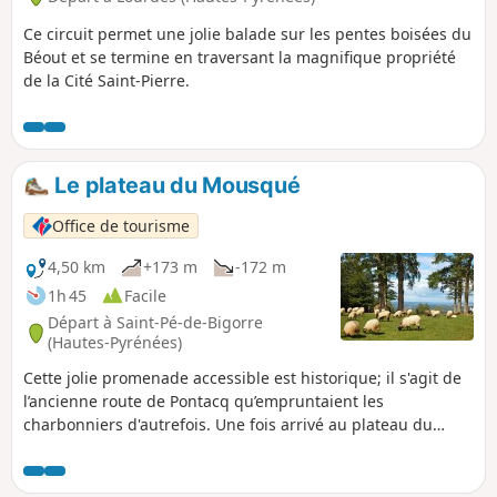
Ce circuit permet une jolie balade sur les pentes boisées du
Béout et se termine en traversant la magnifique propriété
de la Cité Saint-Pierre.
Le plateau du Mousqué
Office de tourisme
4,50 km
+173 m
-172 m
1h 45
Facile
Départ à Saint-Pé-de-Bigorre
(Hautes-Pyrénées)
Cette jolie promenade accessible est historique; il s'agit de
l’ancienne route de Pontacq qu’empruntaient les
charbonniers d'autrefois. Une fois arrivé au plateau du
Mousqué, vous profiterez d'une aire de pique-nique
ombragée, au pied des chênes centenaires. De là, admirez
la superbe vue sur le massif saint-péen et sa campagne,