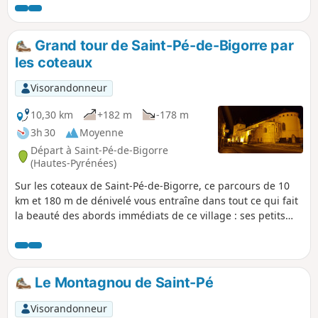
environnantes), et même son pont du Diable !
Grand tour de Saint-Pé-de-Bigorre par
les coteaux
Visorandonneur
10,30 km
+182 m
-178 m
3h 30
Moyenne
Départ à Saint-Pé-de-Bigorre
(Hautes-Pyrénées)
Sur les coteaux de Saint-Pé-de-Bigorre, ce parcours de 10
km et 180 m de dénivelé vous entraîne dans tout ce qui fait
la beauté des abords immédiats de ce village : ses petits
chemins, ses prairies, ses bois, ses rivières et ses
habitations, bref son patrimoine rural.En marche normale
ou en running, saint-péen ou ami de passage, vous
prendrez ici du plaisir !
Le Montagnou de Saint-Pé
Visorandonneur