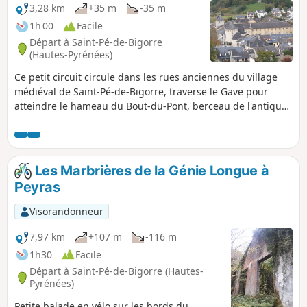
3,28 km
+35 m
-35 m
1h 00
Facile
Départ à Saint-Pé-de-Bigorre
(Hautes-Pyrénées)
Ce petit circuit circule dans les rues anciennes du village
médiéval de Saint-Pé-de-Bigorre, traverse le Gave pour
atteindre le hameau du Bout-du-Pont, berceau de l'antique
village de Générès, puis revient faire le tour de la propriété
de l'ancienne abbaye bénédictine du XIe siècle.
Les Marbrières de la Génie Longue à
Peyras
Visorandonneur
7,97 km
+107 m
-116 m
1h30
Facile
Départ à Saint-Pé-de-Bigorre (Hautes-
Pyrénées)
Petite balade en vélo sur les bords du