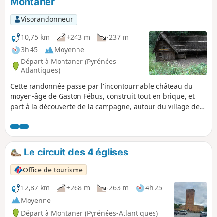
Montaner
Visorandonneur
10,75 km
+243 m
-237 m
3h 45
Moyenne
Départ à Montaner (Pyrénées-
Atlantiques)
Cette randonnée passe par l'incontournable château du
moyen-âge de Gaston Fébus, construit tout en brique, et
part à la découverte de la campagne, autour du village de
Montaner.
Le circuit des 4 églises
Office de tourisme
12,87 km
+268 m
-263 m
4h 25
Moyenne
Départ à Montaner (Pyrénées-Atlantiques)