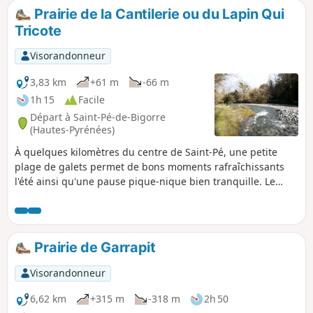
Pau et les crêtes des sommets voisins du massif de Saint-
Prairie de la Cantilerie ou du Lapin Qui
Pé. Retour par le "Montagnou", autre colline au-dessus du
Tricote
village.
Visorandonneur
3,83 km
+61 m
-66 m
1h 15
Facile
Départ à Saint-Pé-de-Bigorre
(Hautes-Pyrénées)
À quelques kilomètres du centre de Saint-Pé, une petite
plage de galets permet de bons moments rafraîchissants
l'été ainsi qu'une pause pique-nique bien tranquille. Le
lapin qui tricote se cache dans les hautes herbes de la
propriété voisine !
Prairie de Garrapit
Visorandonneur
6,62 km
+315 m
-318 m
2h 50