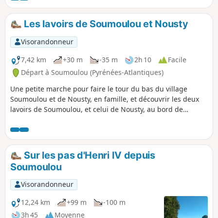
campagne et sentiers PR®, offrant une immersion douce
dans les paysages contrastés des Pyrénées et des plaines
Les lavoirs de Soumoulou et Nousty
béarnaises.
Visorandonneur
7,42 km
+30 m
-35 m
2h 10
Facile
Départ à Soumoulou (Pyrénées-Atlantiques)
Une petite marche pour faire le tour du bas du village
Soumoulou et de Nousty, en famille, et découvrir les deux
lavoirs de Soumoulou, et celui de Nousty, au bord de
l'Ousse.La place centrale du village permet de stationner
sans aucune difficulté.
Sur les pas d'Henri IV depuis
Soumoulou
Visorandonneur
12,24 km
+99 m
-100 m
3h 45
Moyenne