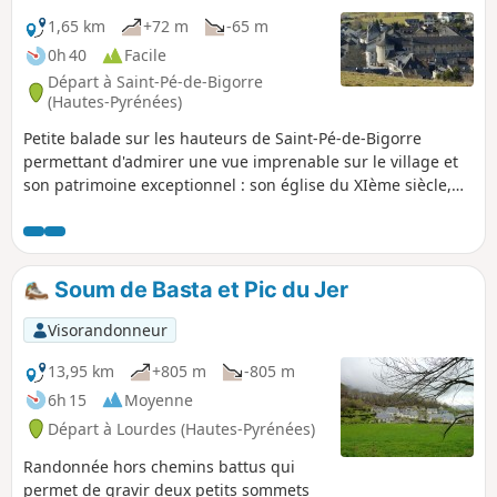
1,65 km
+72 m
-65 m
0h 40
Facile
Départ à Saint-Pé-de-Bigorre
(Hautes-Pyrénées)
Petite balade sur les hauteurs de Saint-Pé-de-Bigorre
permettant d'admirer une vue imprenable sur le village et
son patrimoine exceptionnel : son église du XIème siècle,
l'ancien Séminaire et école catholique, les rues et maisons
remarquables du XVe au XVIIIe siècles. Belle vue également
sur le Massif montagneux au Sud, avec la forêt de Très-
Croutz et la crête du Cirque de Bat dé Haü, des Toupiettes à
Soum de Basta et Pic du Jer
l'Ouest jusqu'à l'Aülhet à l'Est.
Visorandonneur
13,95 km
+805 m
-805 m
6h 15
Moyenne
Départ à Lourdes (Hautes-Pyrénées)
Randonnée hors chemins battus qui
permet de gravir deux petits sommets