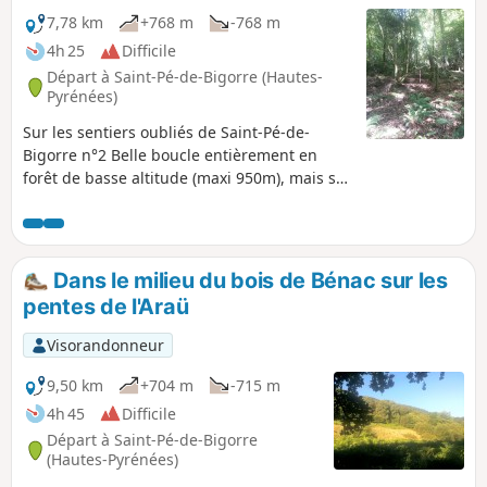
avec arrogance, est le Soum de las
7,78 km
+768 m
-768 m
Toupiettas (1357m).
4h 25
Difficile
Départ à Saint-Pé-de-Bigorre (Hautes-
Pyrénées)
Sur les sentiers oubliés de Saint-Pé-de-
Bigorre n°2 Belle boucle entièrement en
forêt de basse altitude (maxi 950m), mais sur
les pentes très abruptes de l'Araü, le sphinx
énigmatique dominant Saint-Pé. L'intérêt de
ce circuit est la découverte d'un chemin très
fréquenté autrefois par les charbonniers
Dans le milieu du bois de Bénac sur les
("Ahumats"), en-dessous des falaises de
pentes de l'Araü
Couret Beroy, le "Cami deth Car". Attention,
il s'agit d'une randonnée très engagée !
Visorandonneur
9,50 km
+704 m
-715 m
4h 45
Difficile
Départ à Saint-Pé-de-Bigorre
(Hautes-Pyrénées)