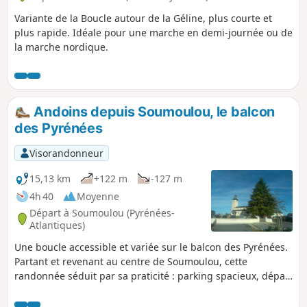
Variante de la Boucle autour de la Géline, plus courte et
plus rapide. Idéale pour une marche en demi-journée ou de
la marche nordique.
Andoins depuis Soumoulou, le balcon
des Pyrénées
Visorandonneur
15,13 km
+122 m
-127 m
4h 40
Moyenne
Départ à Soumoulou (Pyrénées-
Atlantiques)
Une boucle accessible et variée sur le balcon des Pyrénées.
Partant et revenant au centre de Soumoulou, cette
randonnée séduit par sa praticité : parking spacieux, départ
facile et un parcours en boucle évitant toute logistique
complexe. Le tracé alterne routes tranquilles, chemins de