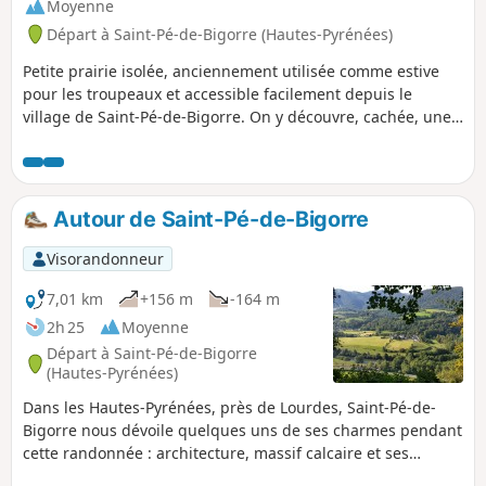
Moyenne
Départ à Saint-Pé-de-Bigorre (Hautes-Pyrénées)
Petite prairie isolée, anciennement utilisée comme estive
pour les troupeaux et accessible facilement depuis le
village de Saint-Pé-de-Bigorre. On y découvre, cachée, une
ancienne fontaine taillée à même la roche et, dans le sous-
bois, une bergerie encore bien conservée . Un régal pour
une partie de pique-nique familiale.
Autour de Saint-Pé-de-Bigorre
Visorandonneur
7,01 km
+156 m
-164 m
2h 25
Moyenne
Départ à Saint-Pé-de-Bigorre
(Hautes-Pyrénées)
Dans les Hautes-Pyrénées, près de Lourdes, Saint-Pé-de-
Bigorre nous dévoile quelques uns de ses charmes pendant
cette randonnée : architecture, massif calcaire et ses
grottes (avec vue sur le Gave de Pau et les montagnes