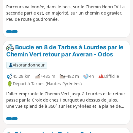
Parcours vallonnée, dans le bois, sur le Chemin Henri IV. La
seconde partie est, en majorité, sur un chemin de gravier.
Peu de route goudronnée.
Boucle en 8 de Tarbes à Lourdes par le
Chemin Vert retour par Averan - Odos
Visorandonneur
45,28 km
+485 m
-482 m
4h
Difficile
Départ à Tarbes (Hautes-Pyrénées)
L'aller emprunte le Chemin Vert jusqu'à Lourdes et le retour
passe par la Croix de chez Hourquet au dessus de Julos.
Une vue splendide à 360° sur les Pyrénées et la plaine de
Tarbes s'offre à nous. La descente passe par Averan, Barry,
Bénac, Hibarette, le Bois de Balaby et Bellevue (quartier de
Juillan), Odos et Laloubère.