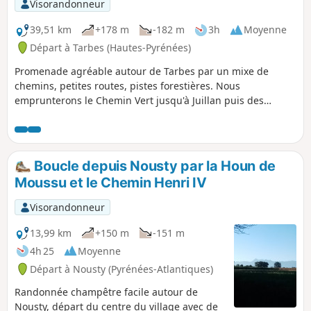
Visorandonneur
39,51 km
+178 m
-182 m
3h
Moyenne
Départ à Tarbes (Hautes-Pyrénées)
Promenade agréable autour de Tarbes par un mixe de
chemins, petites routes, pistes forestières. Nous
emprunterons le Chemin Vert jusqu'à Juillan puis des
petites routes pour rejoindre Ibos ou nous attend une côte
sévère à remonter dans un bois le long de la Pyrénéenne.
Nous poursuivons par le chemin du Haut de la Côte puis
celui de l'Ouest de Bigorre avant de contourner le Château
Boucle depuis Nousty par la Houn de
de la Montjoie et descendre vers Oursbelille, Bazet et
Moussu et le Chemin Henri IV
regagner enfin Tarbes par le Caminadour.
Visorandonneur
13,99 km
+150 m
-151 m
4h 25
Moyenne
Départ à Nousty (Pyrénées-Atlantiques)
Randonnée champêtre facile autour de
Nousty, départ du centre du village avec de