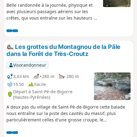
Belle randonnée à la journée, physique et
avec plusieurs passages aériens sur les
crêtes, qui vous entraîne sur les hauteurs du
massif de Saint-Pé-de-Bigorre, côté Est puis
Nord-Est, au-dessus du torrent de la Génie
Longue. Pause finale au Refuge du Col du
Prat d'Aürelh (du Rey) et ses estives.
Les grottes du Montagnou de la Pâle
Paysages magnifiques ! Solitude assurée !
dans la Forêt de Très-Croutz
Visorandonneur
3,63 km
+280 m
-280 m
1h 50
Facile
Départ à Saint-Pé-de-Bigorre
(Hautes-Pyrénées)
A deux pas du village de Saint-Pé-de-Bigorre cette balade
nous entraîne sur la piste des cavités du massif, plus
particulièrement celles d'une grosse croupe, le
Mountagnou de la Pale. Les grottes sont disposées le long
de ce parcours comme fait exprès pour le promeneur. On