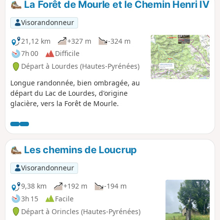
La Forêt de Mourle et le Chemin Henri IV
Visorandonneur
21,12 km
+327 m
-324 m
7h 00
Difficile
Départ à Lourdes (Hautes-Pyrénées)
Longue randonnée, bien ombragée, au
départ du Lac de Lourdes, d'origine
glacière, vers la Forêt de Mourle.
Les chemins de Loucrup
Visorandonneur
9,38 km
+192 m
-194 m
3h 15
Facile
Départ à Orincles (Hautes-Pyrénées)