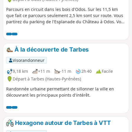
Parcours en circuit dans les bois d'Odos. Sur les 11,5 km
que fait ce parcours seulement 2,5 km sont sur route. Vous
partirez du parking de l'Esplanade du Château à Odos. Vous
passerez successivement par le Bouscarou, le Château de la
Passade, le Turon du Balabay, les Vignettes, le chemin de
crête au-dessus d'Hibarette. Le retour en descente passe
par Biouès, la Passade, le chemin d'Odos à Louey et celui de
À la découverte de Tarbes
Beyrède. Un dernier petit bout de route avant l'arrivée au
château. Agréable parcours à faire en marche nordique en
Visorandonneur
2h30 pour les plus sportifs ou à VTT en 1h30.
9,18 km
+11 m
-11 m
2h 40
Facile
Départ à Tarbes (Hautes-Pyrénées)
Randonnée urbaine permettant de sillonner la ville en
découvrant les principaux points d'intérêt.
Hexagone autour de Tarbes à VTT