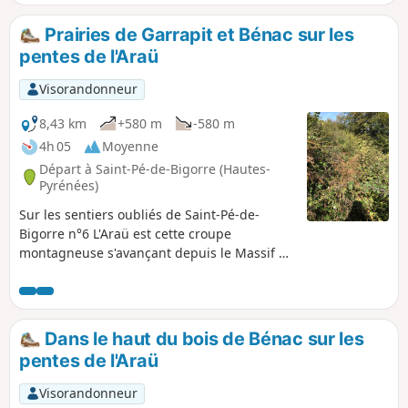
vient en approche auprès du trou béant du gouffre du
Hayau, dont la dimension insolite et le courant d'air entrant
Prairies de Garrapit et Bénac sur les
vous entraîneraient bien dans son sombre abîme, si on n'y
pentes de l'Araü
prenait pas garde... Ce parcours a été profondément
modifié en mai 2024, par le perçage d'un nouveau "sentier
Visorandonneur
karstique".
8,43 km
+580 m
-580 m
4h 05
Moyenne
Départ à Saint-Pé-de-Bigorre (Hautes-
Pyrénées)
Sur les sentiers oubliés de Saint-Pé-de-
Bigorre n°6 L'Araü est cette croupe
montagneuse s'avançant depuis le Massif de
Saint-Pé jusque dans le Gave de Pau au pied
du village. Sa silhouette imposante et
entièrement boisée cache de jolies
clairières, autrefois prairies, des sentiers
Dans le haut du bois de Bénac sur les
connus et d'autres oubliés, seulement
pentes de l'Araü
empruntés des chasseurs et amoureux de
randonnée sous les arbres de hautes
Visorandonneur
futaies. Son sommet, surplombant le village