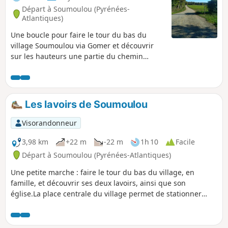
Départ à Soumoulou (Pyrénées-
Atlantiques)
Une boucle pour faire le tour du bas du
village Soumoulou via Gomer et découvrir
sur les hauteurs une partie du chemin
d'Henri IV, le GR® 782. La place centrale du
village permet de stationner sans aucune
difficulté.
Les lavoirs de Soumoulou
Visorandonneur
3,98 km
+22 m
-22 m
1h 10
Facile
Départ à Soumoulou (Pyrénées-Atlantiques)
Une petite marche : faire le tour du bas du village, en
famille, et découvrir ses deux lavoirs, ainsi que son
église.La place centrale du village permet de stationner
sans aucune difficulté.