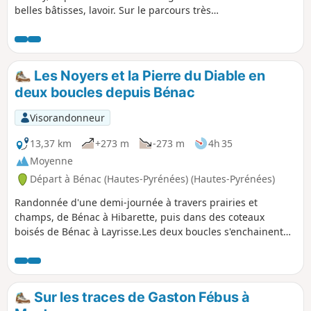
belles bâtisses, lavoir. Sur le parcours très
rural, la Houn de Moussu est une curiosité
locale, cette fontaine procurant une eau très
bonne pour la santé selon les anciens. Henri
IV s'y abreuvait lorsqu'il se rendait de Pau à
Les Noyers et la Pierre du Diable en
Coarraze selon la légende. Belvédère peu
deux boucles depuis Bénac
après le point coté 419 sur le Chemin Henri
IV. Le retour dans les champs avec
Visorandonneur
franchissement de gués apporte un charme
supplémentaire à la sortie.
13,37 km
+273 m
-273 m
4h 35
Moyenne
Départ à Bénac (Hautes-Pyrénées) (Hautes-Pyrénées)
Randonnée d'une demi-journée à travers prairies et
champs, de Bénac à Hibarette, puis dans des coteaux
boisés de Bénac à Layrisse.Les deux boucles s'enchainent
sans difficulté, en 3h30 pour des randonneurs et en 4 h
pour des familles. Ce parcours convient bien pour la
marche nordique et il se fait alors en 2h30 ou 3h.La
deuxième partie est bien adaptée pour faire quelques
Sur les traces de Gaston Fébus à
petits fractionnés avec 3 côtes de 1 km chacune.