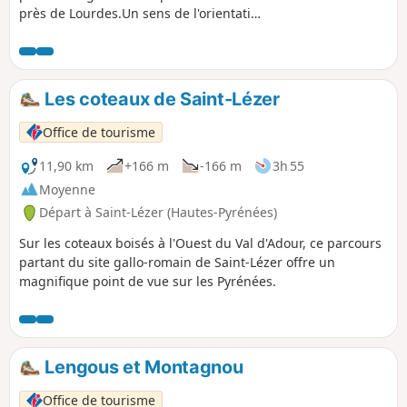
près de Lourdes.Un sens de l'orientation
est nécessaire pour la montée au Pic du
Jer. Par temps de pluie, ne pas
entreprendre cette randonnée. ⚠️
Remarque utilisateur du 08 mars 2026
Les coteaux de Saint-Lézer
=> Il semble y avoir un sérieux
problème d'accès au départ à cause de
Office de tourisme
la piste dégradée. Voir solution
alternative en informations pratiques.
11,90 km
+166 m
-166 m
3h 55
Moyenne
Départ à Saint-Lézer (Hautes-Pyrénées)
Sur les coteaux boisés à l'Ouest du Val d'Adour, ce parcours
partant du site gallo-romain de Saint-Lézer offre un
magnifique point de vue sur les Pyrénées.
Lengous et Montagnou
Office de tourisme