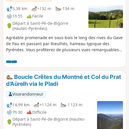
5,38 km
+132 m
-134 m
1h 55
Facile
Départ à Saint-Pé-de-Bigorre
(Hautes-Pyrénées)
Agréable promenade en sous-bois le long des rives du Gave
de Pau en passant par Rieulhès, hameau typique des
Pyrénées. Vous profiterez de plusieurs vues remarquables
du village de Saint-Pé-de-Bigorre.
Boucle Crêtes du Montné et Col du Prat
d'Aürelh via le Pladi
Visorandonneur
14,99 km
+1 124 m
-1 123 m
7h 30
Difficile
Départ à Saint-Pé-de-Bigorre (Hautes-
Pyrénées)