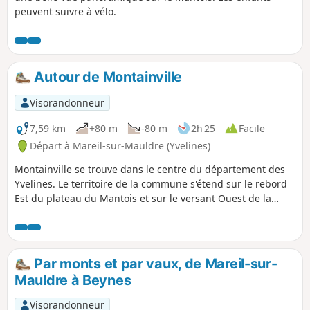
peuvent suivre à vélo.
Autour de Montainville
Visorandonneur
7,59 km
+80 m
-80 m
2h 25
Facile
Départ à Mareil-sur-Mauldre (Yvelines)
Montainville se trouve dans le centre du département des
Yvelines. Le territoire de la commune s'étend sur le rebord
Est du plateau du Mantois et sur le versant Ouest de la
vallée de la Mauldre. Le site du village forme un
promontoire limité par deux vallons dénommés d'après le
nom de sources, le vallon de la Serpe au Nord, celui de
l'Orme au Sud.
Par monts et par vaux, de Mareil-sur-
Mauldre à Beynes
Visorandonneur