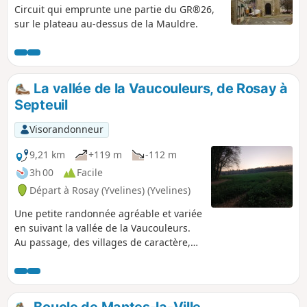
Circuit qui emprunte une partie du GR®26,
sur le plateau au-dessus de la Mauldre.
La vallée de la Vaucouleurs, de Rosay à
Septeuil
Visorandonneur
9,21 km
+119 m
-112 m
3h 00
Facile
Départ à Rosay (Yvelines) (Yvelines)
Une petite randonnée agréable et variée
en suivant la vallée de la Vaucouleurs.
Au passage, des villages de caractère,
des châteaux, une ancienne abbaye.
Boucle de Mantes-la-Ville