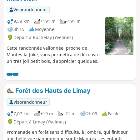
Visorandonneur
9,59 km
+191 m
-191 m
3h 15
Moyenne
Départ à Buchelay (Yvelines)
Cette randonnée vallonnée, proche de
Mantes-la-Jolie, vous permettra de découvrir
un très joli petit bois, d'apprécier quelques
beaux points de vue et de cheminer dans
Jouy-Mauvoisin.
Forêt des Hauts de Limay
Visorandonneur
7,07 km
+19 m
-21 m
2h 05
Facile
Départ à Limay (Yvelines)
Promenade en forêt sans difficulté, à l'ombre, qui finit sur
une belle vue panoramique sur le Mantois. Les enfants