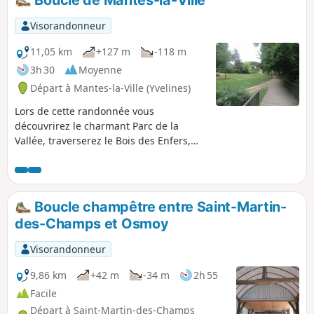
Visorandonneur
11,05 km
+127 m
-118 m
3h 30
Moyenne
Départ à Mantes-la-Ville (Yvelines)
Lors de cette randonnée vous
découvrirez le charmant Parc de la
Vallée, traverserez le Bois des Enfers,
apprécierez de beaux points de vue et
cheminerez une bonne partie de la
balade le long de la rivière la
Vaucouleurs.
Boucle champêtre entre Saint-Martin-
des-Champs et Osmoy
Visorandonneur
9,86 km
+42 m
-34 m
2h 55
Facile
Départ à Saint-Martin-des-Champs