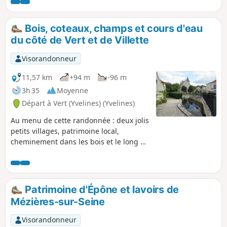
d'apprécier également de beaux panoramas.
Bois, coteaux, champs et cours d'eau
du côté de Vert et de Villette
Visorandonneur
11,57 km
+94 m
-96 m
3h 35
Moyenne
Départ à Vert (Yvelines) (Yvelines)
Au menu de cette randonnée : deux jolis
petits villages, patrimoine local,
cheminement dans les bois et le long de
la Vaucouleurs et du Morand.
Patrimoine d'Épône et lavoirs de
Mézières-sur-Seine
Visorandonneur