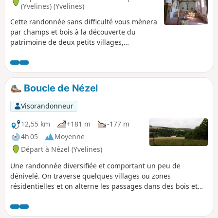
(Yvelines) (Yvelines)
Cette randonnée sans difficulté vous mènera
par champs et bois à la découverte du
patrimoine de deux petits villages,
notamment des deux églises de style église-
grange. Tout cela dans le calme et la
tranquillité!
Boucle de Nézel
Visorandonneur
12,55 km
+181 m
-177 m
4h 05
Moyenne
Départ à Nézel (Yvelines)
Une randonnée diversifiée et comportant un peu de
dénivelé. On traverse quelques villages ou zones
résidentielles et on alterne les passages dans des bois et
entre champs cultivés.