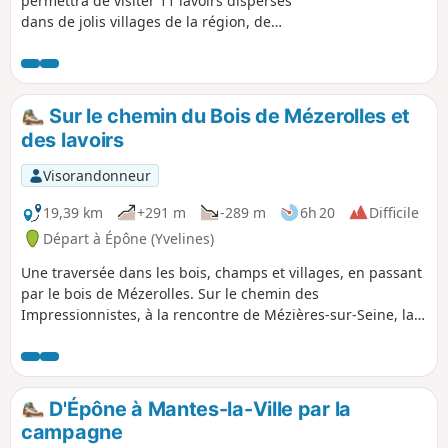
permettra de visiter 11 lavoirs dispersés
dans de jolis villages de la région, de
construction et de style variés, la
plupart bien fleuris, certains de
composition assez complexe et/ou de
grande taille, et offrant une eau
Sur le chemin du Bois de Mézerolles et
courante claire et rafraichissante (bien
des lavoirs
que non potable) ce qui est appréciable
quand les températures s'envolent au-
Visorandonneur
dessus de 30°C. Deux points de vue sur
Mantes-la-Jolie et sa collégiale, et les
19,39 km
+291 m
-289 m
6h 20
Difficile
cheminées de la centrale de Porcheville
Départ à Épône (Yvelines)
souvent en point de mire.
Une traversée dans les bois, champs et villages, en passant
par le bois de Mézerolles. Sur le chemin des
Impressionnistes, à la rencontre de Mézières-sur-Seine, la
Plagne avec sa chapelle Saint-Germain de Secqueval,
Guerville, Senneville et la Villeneuve avec leurs lavoirs, et
pour finir sur Épône avec son château et le Temple de
l'amitié de David.
D'Épône à Mantes-la-Ville par la
campagne