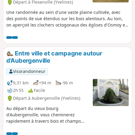
Départ à Flexanville (Yvelines)
Une randonnée au sein d'une vaste plaine cultivée, avec
des points de vue étendus sur les bois alentours. Au loin,
on aperçoit les clochers octogonaux des églises d'Osmoy et
de Saint-Martin-des-Champs.
Entre ville et campagne autour
d'Aubergenville
Visorandonneur
9,31 km
+94 m
-96 m
2h 55
Facile
Départ à Aubergenville (Yvelines)
Au départ du vieux bourg
d'Aubergenville, vous cheminerez
rapidement à travers bois et champs
vers des hameaux éloignés. Vous
traverserez ensuite la résidence du Parc