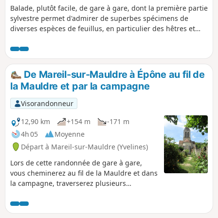
Balade, plutôt facile, de gare à gare, dont la première partie
sylvestre permet d'admirer de superbes spécimens de
diverses espèces de feuillus, en particulier des hêtres et
des chênes, certainement plus que centenaires. On passe
aussi à proximité du centre de télécommunications des
Alluets-le-Roi et de ses nombreuses antennes de tous
types.La seconde partie, plus variée, inclut la découverte du
De Mareil-sur-Mauldre à Épône au fil de
site aménagé de l'abbaye ruinée d'Abbecourt et les centres
la Mauldre et par la campagne
des villages d'Orgeval et de Villennes-sur-Seine et de leurs
églises. La balade se termine par une agréable randonnée
Visorandonneur
en bords de Seine.
12,90 km
+154 m
-171 m
4h 05
Moyenne
Départ à Mareil-sur-Mauldre (Yvelines)
Lors de cette randonnée de gare à gare,
vous cheminerez au fil de la Mauldre et dans
la campagne, traverserez plusieurs
communes à la découverte de quelques
curiosités patrimoniales.