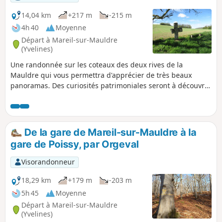
14,04 km
+217 m
-215 m
4h 40
Moyenne
Départ à Mareil-sur-Mauldre
(Yvelines)
Une randonnée sur les coteaux des deux rives de la
Mauldre qui vous permettra d'apprécier de très beaux
panoramas. Des curiosités patrimoniales seront à découvrir
dans les trois communes traversées.
De la gare de Mareil-sur-Mauldre à la
gare de Poissy, par Orgeval
Visorandonneur
18,29 km
+179 m
-203 m
5h 45
Moyenne
Départ à Mareil-sur-Mauldre
(Yvelines)