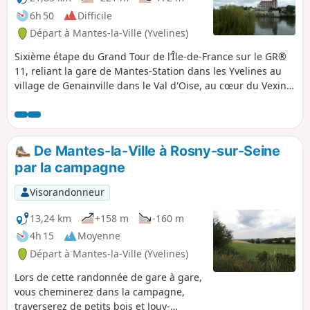
6h 50
Difficile
Départ à Mantes-la-Ville (Yvelines)
Sixième étape du Grand Tour de l’Île-de-France sur le GR®
11, reliant la gare de Mantes-Station dans les Yvelines au
village de Genainville dans le Val d'Oise, au cœur du Vexin
Français. Cette étape est la première partie d'un parcours à
faire sur deux jours, dont la finalité est de relier la gare
Mantes-Station à celle de Chars, plus loin au Nord-Est dans
le Val d'Oise.L'étape débute à Mantes-la-Jolie dans la vallée
De Mantes-la-Ville à Rosny-sur-Seine
de la Seine, et suit un cap vers le Nord à travers la partie
par la campagne
Sud-Ouest du Parc Naturel Régional du Vexin Français, en
passant, en peu de temps, de l'un des points d'altitude la
Visorandonneur
plus basse de la région (la traversée de la Seine, à ~18 m) à
l'un des points d'altitude la plus élevée (la Hêtraie à Villiers-
13,24 km
+158 m
-160 m
en-Arthies, à 205 m).Le Vexin Français, avec ses paysages
4h 15
Moyenne
agricoles et boisés préservés est une région magnifique, où
Départ à Mantes-la-Ville (Yvelines)
il est très agréable de randonner.
Lors de cette randonnée de gare à gare,
vous cheminerez dans la campagne,
traverserez de petits bois et Jouy-