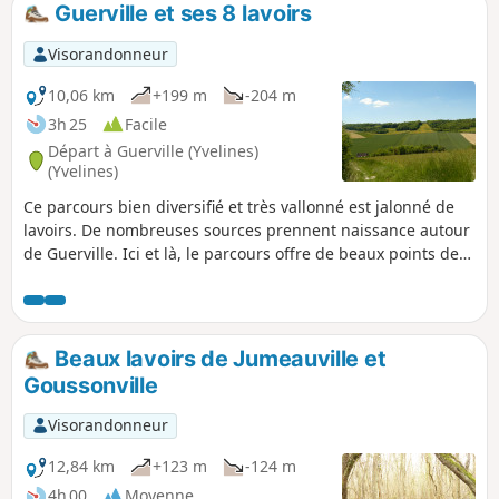
Guerville et ses 8 lavoirs
p
Visorandonneur
10,06 km
+199 m
-204 m
3h 25
Facile
Départ à Guerville (Yvelines)
(Yvelines)
Ce parcours bien diversifié et très vallonné est jalonné de
lavoirs. De nombreuses sources prennent naissance autour
de Guerville. Ici et là, le parcours offre de beaux points de
vue.
Beaux lavoirs de Jumeauville et
Goussonville
Visorandonneur
12,84 km
+123 m
-124 m
4h 00
Moyenne