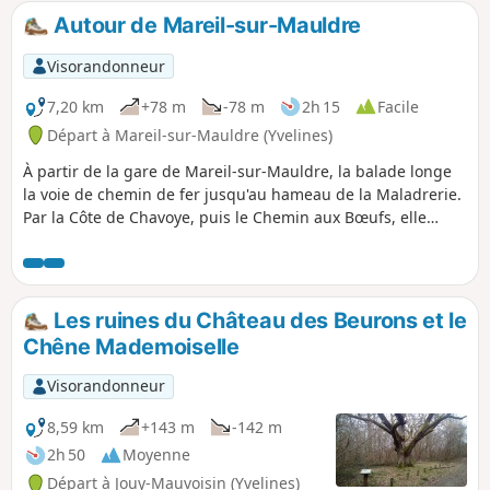
Autour de Mareil-sur-Mauldre
Visorandonneur
7,20 km
+78 m
-78 m
2h 15
Facile
Départ à Mareil-sur-Mauldre (Yvelines)
À partir de la gare de Mareil-sur-Mauldre, la balade longe
la voie de chemin de fer jusqu'au hameau de la Maladrerie.
Par la Côte de Chavoye, puis le Chemin aux Bœufs, elle
s'engage en direction de Crespières. Sur le plateau, au
terrain de modélisme, elle rejoint à gauche les terres du
Cheminet et des Beurres pour atteindre les maisons du
Parc de Mareil. Une descente à travers le parc par de
Les ruines du Château des Beurons et le
petites sentes, avec parfois des escaliers permet de
Chêne Mademoiselle
rejoindre la gare.
Visorandonneur
8,59 km
+143 m
-142 m
2h 50
Moyenne
Départ à Jouy-Mauvoisin (Yvelines)