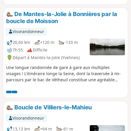
d'Acosta, construite en 1962 au cœur
d'une végétation importante avant de
De Mantes-la-Jolie à Bonnières par la
retrouver le vieux bourg et les dernières
boucle de Moisson
curiosités de la balade.
Visorandonneur
26,60 km
+120 m
-133 m
7h 55
Difficile
Départ à Mantes-la-Jolie (Yvelines)
Une longue randonnée de gare à gare aux multiples
visages ! L'itinéraire longe la Seine, dont la traversée à mi-
parcours par le bac de Vétheuil constitue une agréable
pause. On longe aussi la réserve naturelle de Moisson avec
de superbes paysages de lande. Un beau patrimoine bâti
est également au rendez-vous. N.B. Le bac sur la Seine est
saisonnier : cette randonnée ne peut être entreprise qu'en
Boucle de Villiers-le-Mahieu
fin de semaine, d'avril à octobre (voir les informations
pratiques).
Visorandonneur
13,13 km
+64 m
-61 m