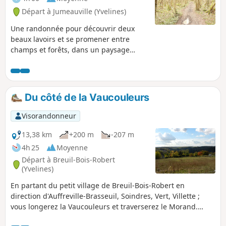
Départ à Jumeauville (Yvelines)
Une randonnée pour découvrir deux
beaux lavoirs et se promener entre
champs et forêts, dans un paysage
vallonné des Yvelines.
Du côté de la Vaucouleurs
Visorandonneur
13,38 km
+200 m
-207 m
4h 25
Moyenne
Départ à Breuil-Bois-Robert
(Yvelines)
En partant du petit village de Breuil-Bois-Robert en
direction d'Auffreville-Brasseuil, Soindres, Vert, Villette ;
vous longerez la Vaucouleurs et traverserez le Morand.
Cette balade à travers champs et vallons vous permettra