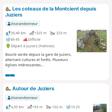
de coteaux et en sous-bois, vous
découvrirez de beaux points de vue et
Les coteaux de la Montcient depuis
vous vous promènerez le long de la
Juziers
Seine pour le retour.
Visorandonneur
20,40 km
+325 m
-323 m
6h 45
Difficile
Départ à Juziers (Yvelines)
Boucle variée depuis la gare de Juziers,
alternant cultures et forêts. Plusieurs
églises intéressantes
(malheureusement souvent fermées), de
beaux lavoirs, une fontaine avec encore
sa statue protégée. Et bien sûr la belle
allée couverte de la Mare aux Fées qui
Autour de Juziers
mérite le détour.
Visorandonneur
4,05 km
+93 m
-102 m
1h 25