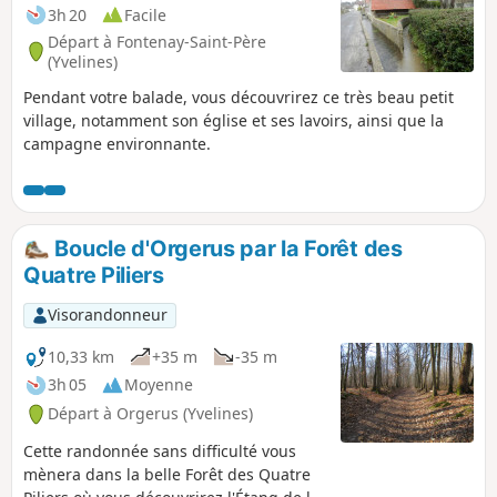
3h 20
Facile
Départ à Fontenay-Saint-Père
(Yvelines)
Pendant votre balade, vous découvrirez ce très beau petit
village, notamment son église et ses lavoirs, ainsi que la
campagne environnante.
Boucle d'Orgerus par la Forêt des
Quatre Piliers
Visorandonneur
10,33 km
+35 m
-35 m
3h 05
Moyenne
Départ à Orgerus (Yvelines)
Cette randonnée sans difficulté vous
mènera dans la belle Forêt des Quatre