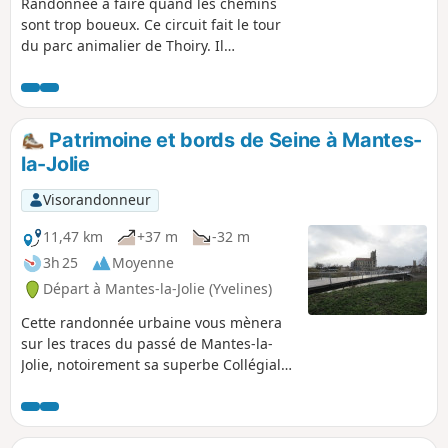
Randonnée à faire quand les chemins
sont trop boueux. Ce circuit fait le tour
du parc animalier de Thoiry. Il
emprunte majoritairement des petites
routes goudronnées tranquilles, pour
les saisons où les chemins sont quasi
impraticables.
Patrimoine et bords de Seine à Mantes-
la-Jolie
Visorandonneur
11,47 km
+37 m
-32 m
3h 25
Moyenne
Départ à Mantes-la-Jolie (Yvelines)
Cette randonnée urbaine vous mènera
sur les traces du passé de Mantes-la-
Jolie, notoirement sa superbe Collégiale
Notre-Dame. Vous cheminerez au fil de
la Seine pour le retour.