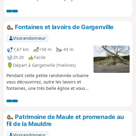
Mauvoisin. Quelques beaux points de
vue et curiosités patrimoniales seront
également au menu.
Fontaines et lavoirs de Gargenville
Visorandonneur
7,67 km
+50 m
-43 m
2h 20
Facile
Départ à Gargenville (Yvelines)
Pendant cette petite randonnée urbaine
vous découvrirez, outre les lavoirs et
fontaines, une très belle église et vous
apercevrez quelques lieux historiques
de la commune.
Patrimoine de Maule et promenade au
fil de la Mauldre
Visorandonneur