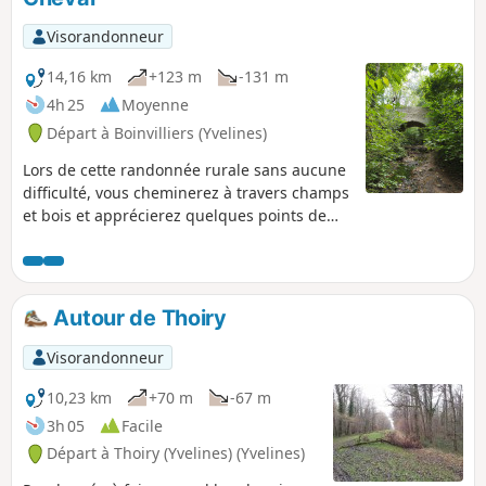
Visorandonneur
14,16 km
+123 m
-131 m
4h 25
Moyenne
Départ à Boinvilliers (Yvelines)
Lors de cette randonnée rurale sans aucune
difficulté, vous cheminerez à travers champs
et bois et apprécierez quelques points de
vue. Vous découvrirez aussi quelques
curiosités patrimoniales. Calme et
tranquillité seront au rendez-vous !
Autour de Thoiry
Visorandonneur
10,23 km
+70 m
-67 m
3h 05
Facile
Départ à Thoiry (Yvelines) (Yvelines)