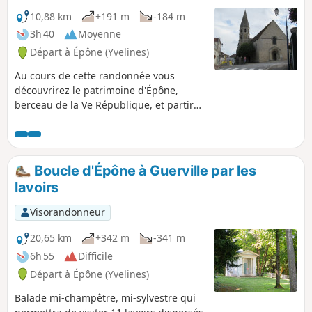
10,88 km
+191 m
-184 m
3h 40
Moyenne
Départ à Épône (Yvelines)
Au cours de cette randonnée vous
découvrirez le patrimoine d'Épône,
berceau de la Ve République, et partirez
aussi à la recherche des lavoirs de
Mézières à travers champs, bois et
hameaux.
Boucle d'Épône à Guerville par les
lavoirs
Visorandonneur
20,65 km
+342 m
-341 m
6h 55
Difficile
Départ à Épône (Yvelines)
Balade mi-champêtre, mi-sylvestre qui