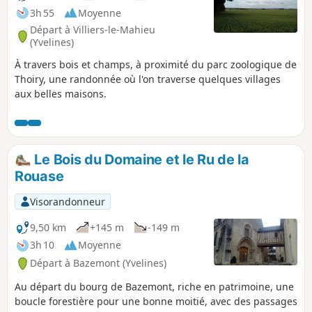
3h 55
Moyenne
Départ à Villiers-le-Mahieu
(Yvelines)
À travers bois et champs, à proximité du parc zoologique de
Thoiry, une randonnée où l'on traverse quelques villages
aux belles maisons.
Le Bois du Domaine et le Ru de la
Rouase
Visorandonneur
9,50 km
+145 m
-149 m
3h 10
Moyenne
Départ à Bazemont (Yvelines)
Au départ du bourg de Bazemont, riche en patrimoine, une
boucle forestière pour une bonne moitié, avec des passages