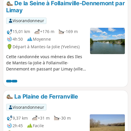
De la Seine à Follainville-Dennemont par
Limay
Visorandonneur
15,01 km
+176 m
-169 m
4h 50
Moyenne
Départ à Mantes-la-Jolie (Yvelines)
Cette randonnée vous mènera des Iles
de Mantes-la-Jolie à Follainville-
Dennemont en passant par Limay (ville-
porte du Parc Naturel Régional du Vexin
Français). Vous longerez la Seine puis
vous vous baladerez à travers bois et
champs. Vous découvrirez de beaux
La Plaine de Ferranville
points de vue notamment sur Mantes et
sa collégiale.
Visorandonneur
9,37 km
+31 m
-30 m
2h 45
Facile