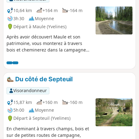
10,64 km
+164 m
-164 m
3h 30
Moyenne
Départ à Maule (Yvelines)
Après avoir découvert Maule et son
patrimoine, vous monterez à travers
bois et cheminerez dans la campagne
pour rejoindre Aulnay-sur-Mauldre. De
là, vous longerez la Mauldre et ses
récents méandres jusqu'au départ.
Du côté de Septeuil
Visorandonneur
15,87 km
+160 m
-160 m
5h 00
Moyenne
Départ à Septeuil (Yvelines)
En cheminant à travers champs, bois et
sur de petites routes de campagne,