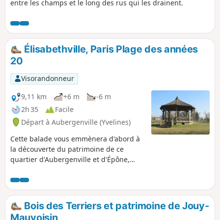
entre les champs et le long des rus qui les drainent.
Élisabethville, Paris Plage des années
20
Visorandonneur
9,11 km
+6 m
-6 m
2h 35
Facile
Départ à Aubergenville (Yvelines)
Cette balade vous emmènera d'abord à
la découverte du patrimoine de ce
quartier d'Aubergenville et d'Épône,
station de villégiature avant-gardiste
créée dans les années 20. Pour le retour
vous cheminerez au fil de la Mauldre et
du Giboin pour atteindre la « plage ».
Bois des Terriers et patrimoine de Jouy-
Mauvoisin