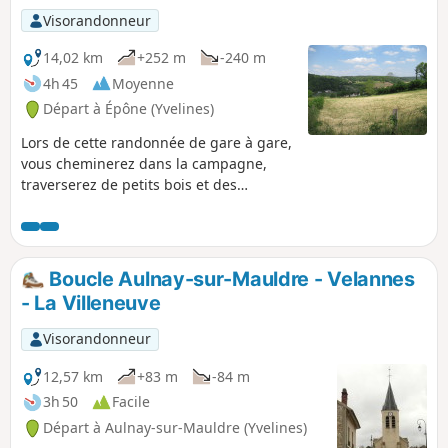
Visorandonneur
14,02 km
+252 m
-240 m
4h 45
Moyenne
Départ à Épône (Yvelines)
Lors de cette randonnée de gare à gare,
vous cheminerez dans la campagne,
traverserez de petits bois et des
hameaux. Vous apprécierez quelques
beaux points de vue ainsi que des
curiosités patrimoniales.
Boucle Aulnay-sur-Mauldre - Velannes
- La Villeneuve
Visorandonneur
12,57 km
+83 m
-84 m
3h 50
Facile
Départ à Aulnay-sur-Mauldre (Yvelines)