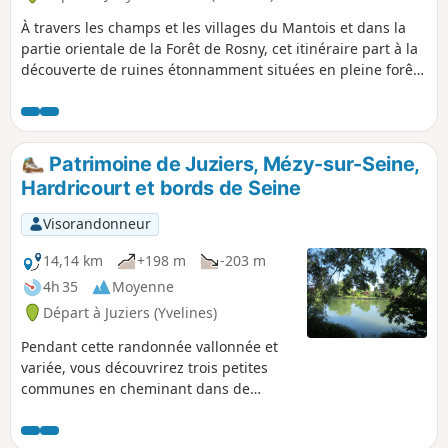
À travers les champs et les villages du Mantois et dans la
partie orientale de la Forêt de Rosny, cet itinéraire part à la
découverte de ruines étonnamment situées en pleine forêt
et d'un chêne au port pittoresque. Les églises de Jouy-
Mauvoisin et de Petit Perdreauville, un manoir, quelques
beaux corps de ferme et un petit patrimoine lié à l'eau
complètent le tableau.
Patrimoine de Juziers, Mézy-sur-Seine,
Hardricourt et bords de Seine
Visorandonneur
14,14 km
+198 m
-203 m
4h 35
Moyenne
Départ à Juziers (Yvelines)
Pendant cette randonnée vallonnée et
variée, vous découvrirez trois petites
communes en cheminant dans de
petites rues et sentes. Vous vous
baladerez sur quelques sentiers à flanc