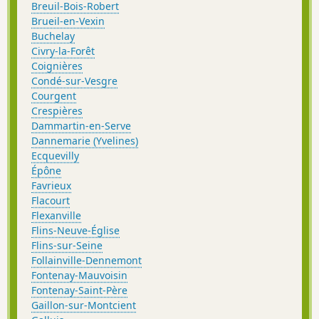
Breuil-Bois-Robert
Brueil-en-Vexin
Buchelay
Civry-la-Forêt
Coignières
Condé-sur-Vesgre
Courgent
Crespières
Dammartin-en-Serve
Dannemarie (Yvelines)
Ecquevilly
Épône
Favrieux
Flacourt
Flexanville
Flins-Neuve-Église
Flins-sur-Seine
Follainville-Dennemont
Fontenay-Mauvoisin
Fontenay-Saint-Père
Gaillon-sur-Montcient