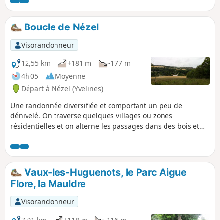
historiques ainsi que de belles maisons.
Boucle de Nézel
Visorandonneur
12,55 km
+181 m
-177 m
4h 05
Moyenne
Départ à Nézel (Yvelines)
Une randonnée diversifiée et comportant un peu de
dénivelé. On traverse quelques villages ou zones
résidentielles et on alterne les passages dans des bois et
entre champs cultivés.
Vaux-les-Huguenots, le Parc Aigue
Flore, la Mauldre
Visorandonneur
7,01 km
+118 m
-116 m