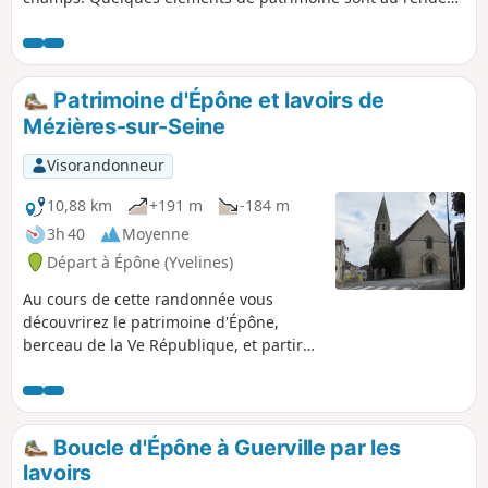
vous : églises, vieille croix en forêt, corps de ferme, anciens
lavoirs et pigeonniers.
Patrimoine d'Épône et lavoirs de
Mézières-sur-Seine
Visorandonneur
10,88 km
+191 m
-184 m
3h 40
Moyenne
Départ à Épône (Yvelines)
Au cours de cette randonnée vous
découvrirez le patrimoine d'Épône,
berceau de la Ve République, et partirez
aussi à la recherche des lavoirs de
Mézières à travers champs, bois et
hameaux.
Boucle d'Épône à Guerville par les
lavoirs