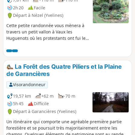
2h 20
Facile
Départ à Nézel (Yvelines)
Cette petite randonnée vous mènera à
travers un petit vallon à Vaux les
Huguenots où les protestants ont fui les
persécutions, puis vous découvrirez le
Parc Aigue Flore à La Falaise et croiserez
la Mauldre et diverses petites curiosités
patrimoniales.
La Forêt des Quatre Piliers et la Plaine
de Garancières
Visorandonneur
19,57 km
+62 m
-70 m
5h 45
Difficile
Départ à Garancières (Yvelines)
Un itinéraire qui comporte une agréable première partie
forestière et se poursuit très majoritairement entre les
champs. Quelques éléments de patrimoine sont au rendez-