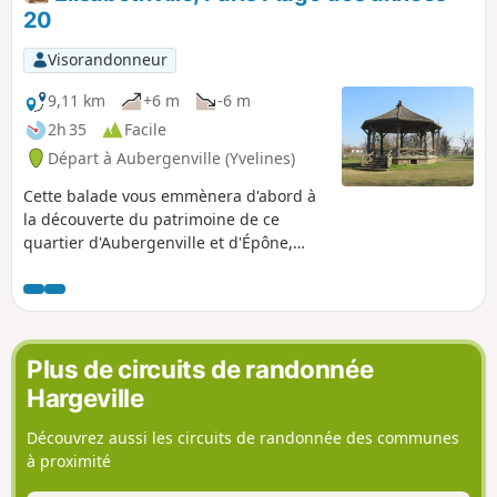
20
Visorandonneur
9,11 km
+6 m
-6 m
2h 35
Facile
Départ à Aubergenville (Yvelines)
Cette balade vous emmènera d'abord à
la découverte du patrimoine de ce
quartier d'Aubergenville et d'Épône,
station de villégiature avant-gardiste
créée dans les années 20. Pour le retour
vous cheminerez au fil de la Mauldre et
du Giboin pour atteindre la « plage ».
Plus de circuits de randonnée
Hargeville
Découvrez aussi les circuits de randonnée des communes
à proximité