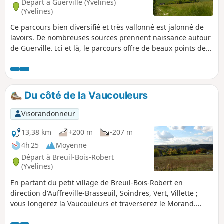
Départ à Guerville (Yvelines)
(Yvelines)
Ce parcours bien diversifié et très vallonné est jalonné de
lavoirs. De nombreuses sources prennent naissance autour
de Guerville. Ici et là, le parcours offre de beaux points de
vue.
Du côté de la Vaucouleurs
Visorandonneur
13,38 km
+200 m
-207 m
4h 25
Moyenne
Départ à Breuil-Bois-Robert
(Yvelines)
En partant du petit village de Breuil-Bois-Robert en
direction d'Auffreville-Brasseuil, Soindres, Vert, Villette ;
vous longerez la Vaucouleurs et traverserez le Morand.
Cette balade à travers champs et vallons vous permettra