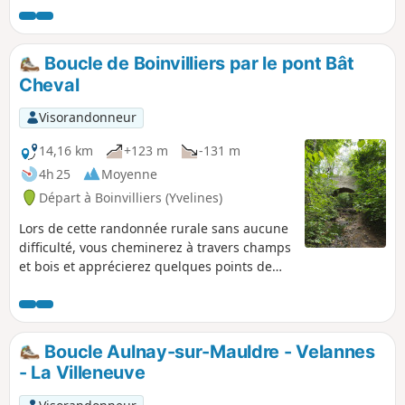
Boucle de Boinvilliers par le pont Bât
Cheval
Visorandonneur
14,16 km
+123 m
-131 m
4h 25
Moyenne
Départ à Boinvilliers (Yvelines)
Lors de cette randonnée rurale sans aucune
difficulté, vous cheminerez à travers champs
et bois et apprécierez quelques points de
vue. Vous découvrirez aussi quelques
curiosités patrimoniales. Calme et
tranquillité seront au rendez-vous !
Boucle Aulnay-sur-Mauldre - Velannes
- La Villeneuve