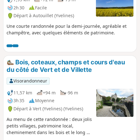
2h 30
Facile
Départ à Autouillet (Yvelines)
Une courte randonnée pour la demi-journée, agréable et
champêtre, avec quelques éléments de patrimoine.
Bois, coteaux, champs et cours d'eau
du côté de Vert et de Villette
Visorandonneur
11,57 km
+94 m
-96 m
3h 35
Moyenne
Départ à Vert (Yvelines) (Yvelines)
Au menu de cette randonnée : deux jolis
petits villages, patrimoine local,
cheminement dans les bois et le long de
la Vaucouleurs et du Morand.