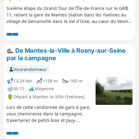
Sixième étape du Grand Tour de l’Île-de-France sur le GR®
11, reliant la gare de Mantes-Station dans les Yvelines au
village de Genainville dans le Val d'Oise, au cœur du Vexin
Français. Cette étape est la première partie d'un parcours à
faire sur deux jours, dont la finalité est de relier la gare
Mantes-Station à celle de Chars, plus loin au Nord-Est dans
le Val d'Oise.L'étape débute à Mantes-la-Jolie dans la vallée
De Mantes-la-Ville à Rosny-sur-Seine
de la Seine, et suit un cap vers le Nord à travers la partie
par la campagne
Sud-Ouest du Parc Naturel Régional du Vexin Français, en
passant, en peu de temps, de l'un des points d'altitude la
Visorandonneur
plus basse de la région (la traversée de la Seine, à ~18 m) à
l'un des points d'altitude la plus élevée (la Hêtraie à Villiers-
13,24 km
+158 m
-160 m
en-Arthies, à 205 m).Le Vexin Français, avec ses paysages
4h 15
Moyenne
agricoles et boisés préservés est une région magnifique, où
Départ à Mantes-la-Ville (Yvelines)
il est très agréable de randonner.
Lors de cette randonnée de gare à gare,
vous cheminerez dans la campagne,
traverserez de petits bois et Jouy-
Mauvoisin. Quelques beaux points de
vue et curiosités patrimoniales seront