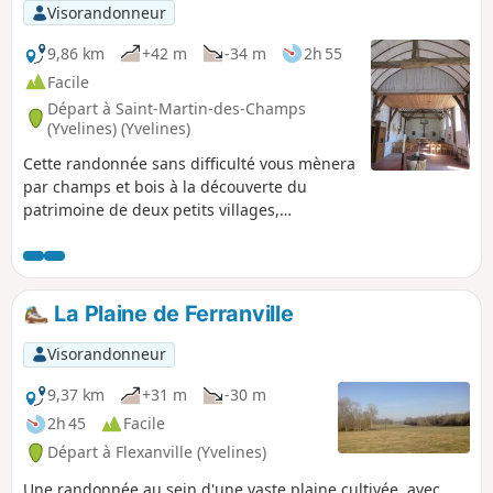
Visorandonneur
9,86 km
+42 m
-34 m
2h 55
Facile
Départ à Saint-Martin-des-Champs
(Yvelines) (Yvelines)
Cette randonnée sans difficulté vous mènera
par champs et bois à la découverte du
patrimoine de deux petits villages,
notamment des deux églises de style église-
grange. Tout cela dans le calme et la
tranquillité!
La Plaine de Ferranville
Visorandonneur
9,37 km
+31 m
-30 m
2h 45
Facile
Départ à Flexanville (Yvelines)
Une randonnée au sein d'une vaste plaine cultivée, avec