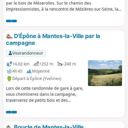
par le bois de Mézerolles. Sur le chemin des
Impressionnistes, à la rencontre de Mézières-sur-Seine, la
Plagne avec sa chapelle Saint-Germain de Secqueval,
Guerville, Senneville et la Villeneuve avec leurs lavoirs, et
pour finir sur Épône avec son château et le Temple de
l'amitié de David.
D'Épône à Mantes-la-Ville par la
campagne
Visorandonneur
14,02 km
+252 m
-240 m
4h 45
Moyenne
Départ à Épône (Yvelines)
Lors de cette randonnée de gare à gare,
vous cheminerez dans la campagne,
traverserez de petits bois et des
hameaux. Vous apprécierez quelques
beaux points de vue ainsi que des
curiosités patrimoniales.
Boucle de Mantes-la-Ville