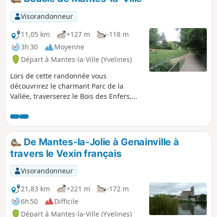
Visorandonneur
11,05 km
+127 m
-118 m
3h 30
Moyenne
Départ à Mantes-la-Ville (Yvelines)
Lors de cette randonnée vous
découvrirez le charmant Parc de la
Vallée, traverserez le Bois des Enfers,
apprécierez de beaux points de vue et
cheminerez une bonne partie de la
balade le long de la rivière la
Vaucouleurs.
De Mantes-la-Jolie à Genainville à
travers le Vexin français
Visorandonneur
21,83 km
+221 m
-172 m
6h 50
Difficile
Départ à Mantes-la-Ville (Yvelines)