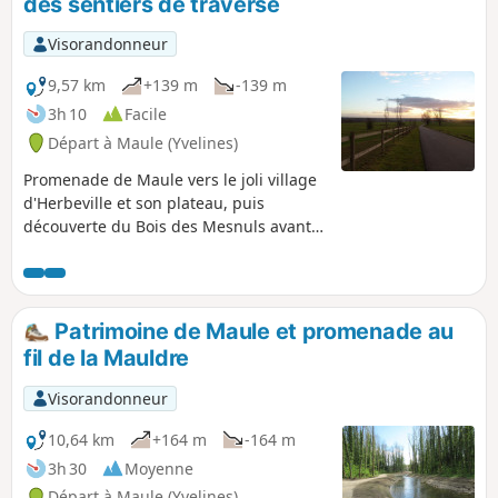
des sentiers de traverse
Visorandonneur
9,57 km
+139 m
-139 m
3h 10
Facile
Départ à Maule (Yvelines)
Promenade de Maule vers le joli village
d'Herbeville et son plateau, puis
découverte du Bois des Mesnuls avant
le retour par le chemin de Tourneroue.
Patrimoine de Maule et promenade au
fil de la Mauldre
Visorandonneur
10,64 km
+164 m
-164 m
3h 30
Moyenne
Départ à Maule (Yvelines)