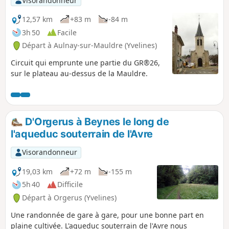
Visorandonneur
12,57 km
+83 m
-84 m
3h 50
Facile
Départ à Aulnay-sur-Mauldre (Yvelines)
Circuit qui emprunte une partie du GR®26,
sur le plateau au-dessus de la Mauldre.
D'Orgerus à Beynes le long de
l'aqueduc souterrain de l'Avre
Visorandonneur
19,03 km
+72 m
-155 m
5h 40
Difficile
Départ à Orgerus (Yvelines)
Une randonnée de gare à gare, pour une bonne part en
plaine cultivée. L'aqueduc souterrain de l'Avre nous