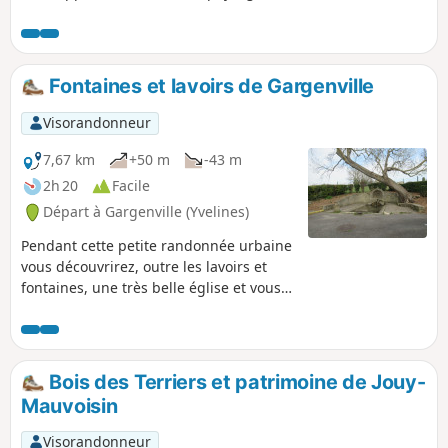
croiserez de nombreux chevaux et
découvrirez le petit patrimoine de deux jolis
villages.
Fontaines et lavoirs de Gargenville
Visorandonneur
7,67 km
+50 m
-43 m
2h 20
Facile
Départ à Gargenville (Yvelines)
Pendant cette petite randonnée urbaine
vous découvrirez, outre les lavoirs et
fontaines, une très belle église et vous
apercevrez quelques lieux historiques
de la commune.
Bois des Terriers et patrimoine de Jouy-
Mauvoisin
Visorandonneur