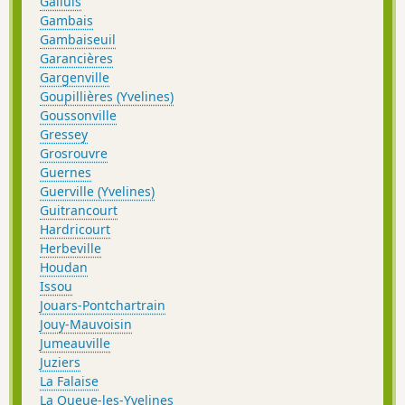
Galluis
Gambais
Gambaiseuil
Garancières
Gargenville
Goupillières (Yvelines)
Goussonville
Gressey
Grosrouvre
Guernes
Guerville (Yvelines)
Guitrancourt
Hardricourt
Herbeville
Houdan
Issou
Jouars-Pontchartrain
Jouy-Mauvoisin
Jumeauville
Juziers
La Falaise
La Queue-les-Yvelines