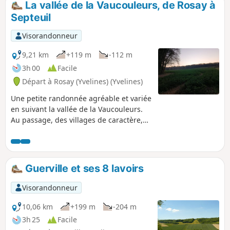
La vallée de la Vaucouleurs, de Rosay à
Septeuil
Visorandonneur
9,21 km
+119 m
-112 m
3h 00
Facile
Départ à Rosay (Yvelines) (Yvelines)
Une petite randonnée agréable et variée
en suivant la vallée de la Vaucouleurs.
Au passage, des villages de caractère,
des châteaux, une ancienne abbaye.
Guerville et ses 8 lavoirs
Visorandonneur
10,06 km
+199 m
-204 m
3h 25
Facile