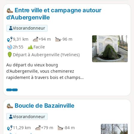
également au menu.
Entre ville et campagne autour
d'Aubergenville
Visorandonneur
9,31 km
+94 m
-96 m
2h 55
Facile
Départ à Aubergenville (Yvelines)
Au départ du vieux bourg
d'Aubergenville, vous cheminerez
rapidement à travers bois et champs
vers des hameaux éloignés. Vous
traverserez ensuite la résidence du Parc
d'Acosta, construite en 1962 au cœur
d'une végétation importante avant de
Boucle de Bazainville
retrouver le vieux bourg et les dernières
curiosités de la balade.
Visorandonneur
11,29 km
+79 m
-84 m