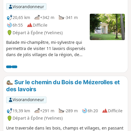
Visorandonneur
20,65 km
+342 m
-341 m
6h 55
Difficile
Départ à Épône (Yvelines)
Balade mi-champêtre, mi-sylvestre qui
permettra de visiter 11 lavoirs dispersés
dans de jolis villages de la région, de
construction et de style variés, la
plupart bien fleuris, certains de
composition assez complexe et/ou de
grande taille, et offrant une eau
Sur le chemin du Bois de Mézerolles et
courante claire et rafraichissante (bien
des lavoirs
que non potable) ce qui est appréciable
quand les températures s'envolent au-
Visorandonneur
dessus de 30°C. Deux points de vue sur
Mantes-la-Jolie et sa collégiale, et les
19,39 km
+291 m
-289 m
6h 20
Difficile
cheminées de la centrale de Porcheville
Départ à Épône (Yvelines)
souvent en point de mire.
Une traversée dans les bois, champs et villages, en passant