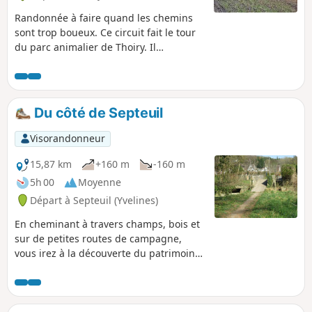
Randonnée à faire quand les chemins
sont trop boueux. Ce circuit fait le tour
du parc animalier de Thoiry. Il
emprunte majoritairement des petites
routes goudronnées tranquilles, pour
les saisons où les chemins sont quasi
impraticables.
Du côté de Septeuil
Visorandonneur
15,87 km
+160 m
-160 m
5h 00
Moyenne
Départ à Septeuil (Yvelines)
En cheminant à travers champs, bois et
sur de petites routes de campagne,
vous irez à la découverte du patrimoine
de cette commune.