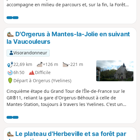
accompagne en milieu de parcours et, sur la fin, la Forêt
domaniale de Beynes offre de plaisants sentiers. Quelques
belles églises complètent le tableau.
D'Orgerus à Mantes-la-Jolie en suivant
la Vaucouleurs
Visorandonneur
22,69 km
+126 m
-221 m
6h 50
Difficile
Départ à Orgerus (Yvelines)
Cinquième étape du Grand Tour de l’Île-de-France sur le
GR®11, reliant la gare d'Orgerus-Béhoust à celle de
Mantes-Station, toujours à travers les Yvelines. C'est un
itinéraire cap au Nord qui rejoint la vallée de la Seine à
Mantes-la-Jolie, en descendant les vallées de la rivière de
Flexanville, puis de la Vaucouleurs. Le parcours emprunte à
la fois des sentiers en fond de vallée et des sentiers sur les
Le plateau d'Herbeville et sa forêt par
plateaux adjacents.