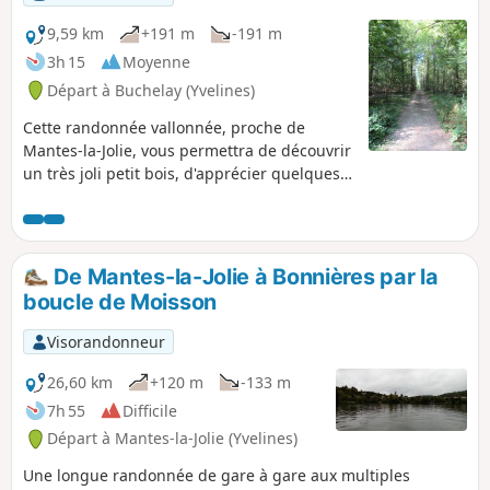
9,59 km
+191 m
-191 m
3h 15
Moyenne
Départ à Buchelay (Yvelines)
Cette randonnée vallonnée, proche de
Mantes-la-Jolie, vous permettra de découvrir
un très joli petit bois, d'apprécier quelques
beaux points de vue et de cheminer dans
Jouy-Mauvoisin.
De Mantes-la-Jolie à Bonnières par la
boucle de Moisson
Visorandonneur
26,60 km
+120 m
-133 m
7h 55
Difficile
Départ à Mantes-la-Jolie (Yvelines)
Une longue randonnée de gare à gare aux multiples