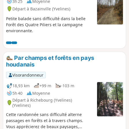
3h 25
Moyenne
Départ à Bazainville (Yvelines)
Petite balade sans difficulté dans la belle
Forêt des Quatre Piliers et la campagne
environnante.
Par champs et forêts en pays
houdanais
Visorandonneur
18,93 km
+99 m
-103 m
5h 40
Moyenne
Départ à Richebourg (Yvelines)
(Yvelines)
Cette randonnée sans difficulté alterne
passages en forêts et à travers champs.
Vous apprécierez de beaux paysages,