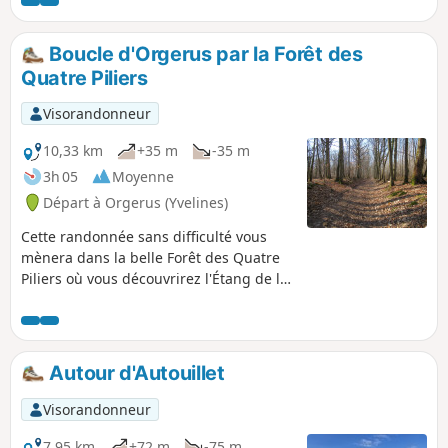
d'apprécier également de beaux panoramas.
Boucle d'Orgerus par la Forêt des
Quatre Piliers
Visorandonneur
10,33 km
+35 m
-35 m
3h 05
Moyenne
Départ à Orgerus (Yvelines)
Cette randonnée sans difficulté vous
mènera dans la belle Forêt des Quatre
Piliers où vous découvrirez l'Étang de la
Pimardière. Un petit tour dans le village
d'Orgerus sera aussi au menu.
Autour d'Autouillet
Visorandonneur
7,95 km
+72 m
-75 m