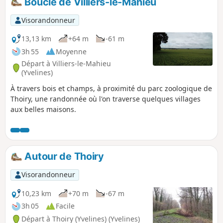
Boucle de Villiers-le-Mahieu
Visorandonneur
13,13 km
+64 m
-61 m
3h 55
Moyenne
Départ à Villiers-le-Mahieu
(Yvelines)
À travers bois et champs, à proximité du parc zoologique de
Thoiry, une randonnée où l'on traverse quelques villages
aux belles maisons.
Autour de Thoiry
Visorandonneur
10,23 km
+70 m
-67 m
3h 05
Facile
Départ à Thoiry (Yvelines) (Yvelines)