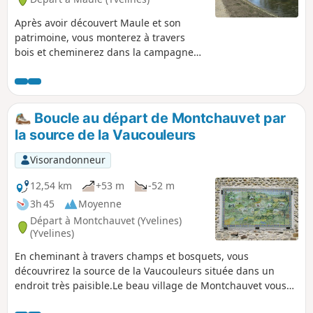
Après avoir découvert Maule et son
patrimoine, vous monterez à travers
bois et cheminerez dans la campagne
pour rejoindre Aulnay-sur-Mauldre. De
là, vous longerez la Mauldre et ses
récents méandres jusqu'au départ.
Boucle au départ de Montchauvet par
la source de la Vaucouleurs
Visorandonneur
12,54 km
+53 m
-52 m
3h 45
Moyenne
Départ à Montchauvet (Yvelines)
(Yvelines)
En cheminant à travers champs et bosquets, vous
découvrirez la source de la Vaucouleurs située dans un
endroit très paisible.Le beau village de Montchauvet vous
invitera à la flânerie. Vous y trouverez des vestiges