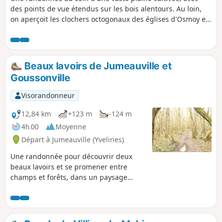
des points de vue étendus sur les bois alentours. Au loin,
on aperçoit les clochers octogonaux des églises d'Osmoy et
de Saint-Martin-des-Champs.
Beaux lavoirs de Jumeauville et
Goussonville
Visorandonneur
12,84 km
+123 m
-124 m
4h 00
Moyenne
Départ à Jumeauville (Yvelines)
Une randonnée pour découvrir deux
beaux lavoirs et se promener entre
champs et forêts, dans un paysage
vallonné des Yvelines.