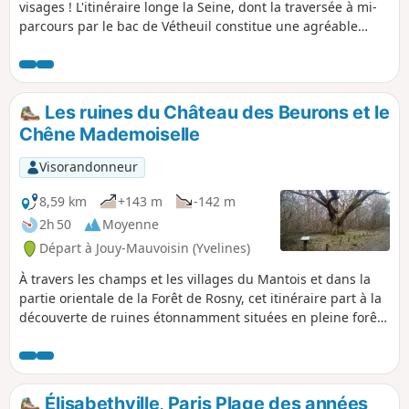
visages ! L'itinéraire longe la Seine, dont la traversée à mi-
parcours par le bac de Vétheuil constitue une agréable
pause. On longe aussi la réserve naturelle de Moisson avec
de superbes paysages de lande. Un beau patrimoine bâti
est également au rendez-vous. N.B. Le bac sur la Seine est
saisonnier : cette randonnée ne peut être entreprise qu'en
Les ruines du Château des Beurons et le
fin de semaine, d'avril à octobre (voir les informations
Chêne Mademoiselle
pratiques).
Visorandonneur
8,59 km
+143 m
-142 m
2h 50
Moyenne
Départ à Jouy-Mauvoisin (Yvelines)
À travers les champs et les villages du Mantois et dans la
partie orientale de la Forêt de Rosny, cet itinéraire part à la
découverte de ruines étonnamment situées en pleine forêt
et d'un chêne au port pittoresque. Les églises de Jouy-
Mauvoisin et de Petit Perdreauville, un manoir, quelques
beaux corps de ferme et un petit patrimoine lié à l'eau
complètent le tableau.
Élisabethville, Paris Plage des années