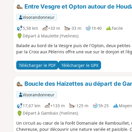
Entre Vesgre et Opton autour de Houd
Visorandonneur
5,58 km
+33 m
-33 m
1h 40
Facile
Départ à Maulette (Yvelines)
Balade au bord de la Vesgre puis de l'Opton, deux petites
par la Croix aux Pèlerins offre une vue sur le donjon et l'
Télécharger le PDF
Télécharger le GPX
Boucle des Haizettes au départ de Ga
Visorandonneur
17,67 km
+133 m
-125 m
5h 25
Moyen
Départ à Gambais (Yvelines)
Un circuit au cœur de la Forêt Domaniale de Rambouillet, d
Chevreuse, pour découvrir une nature variée et paisible