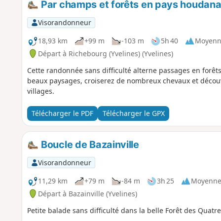
Par champs et forêts en pays houdana
Visorandonneur
18,93 km
+99 m
-103 m
5h 40
Moyenn
Départ à Richebourg (Yvelines) (Yvelines)
Cette randonnée sans difficulté alterne passages en forêt
beaux paysages, croiserez de nombreux chevaux et découvri
villages.
Télécharger le PDF
Télécharger le GPX
Boucle de Bazainville
Visorandonneur
11,29 km
+79 m
-84 m
3h 25
Moyenn
Départ à Bazainville (Yvelines)
Petite balade sans difficulté dans la belle Forêt des Quatr