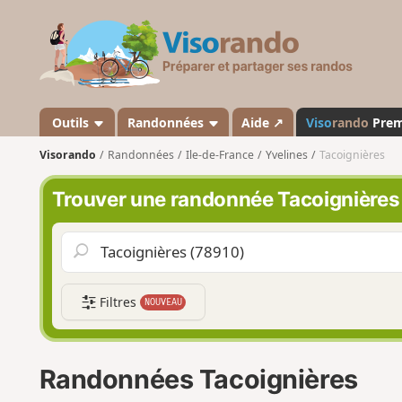
V
i
s
o
r
a
Outils
Randonnées
Aide ↗
Viso
rando
Pre
n
Visorando
Randonnées
Ile-de-France
Yvelines
Tacoignières
d
o
Trouver une randonnée Tacoignières
Filtres
NOUVEAU
Randonnées Tacoignières