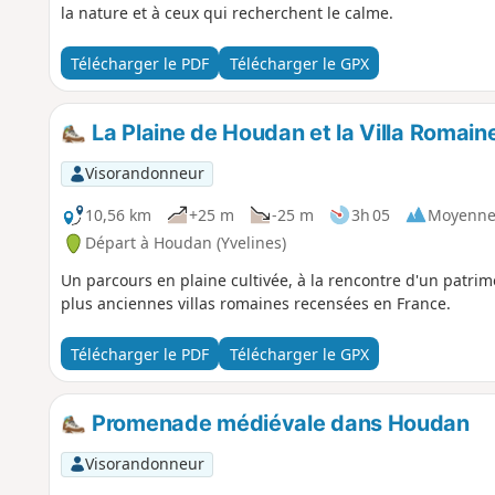
la nature et à ceux qui recherchent le calme.
Télécharger le PDF
Télécharger le GPX
La Plaine de Houdan et la Villa Romaine
Visorandonneur
10,56 km
+25 m
-25 m
3h 05
Moyenn
Départ à Houdan (Yvelines)
Un parcours en plaine cultivée, à la rencontre d'un patrimo
plus anciennes villas romaines recensées en France.
Télécharger le PDF
Télécharger le GPX
Promenade médiévale dans Houdan
Visorandonneur