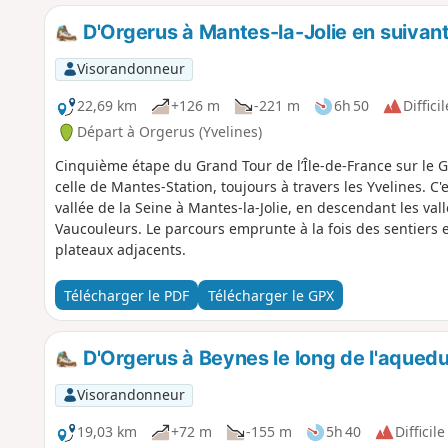
D'Orgerus à Mantes-la-Jolie en suivan
Visorandonneur
22,69 km
+126 m
-221 m
6h 50
Difficil
Départ à Orgerus (Yvelines)
Cinquième étape du Grand Tour de l’Île-de-France sur le 
celle de Mantes-Station, toujours à travers les Yvelines. C'
vallée de la Seine à Mantes-la-Jolie, en descendant les vallé
Vaucouleurs. Le parcours emprunte à la fois des sentiers e
plateaux adjacents.
Télécharger le PDF
Télécharger le GPX
D'Orgerus à Beynes le long de l'aquedu
Visorandonneur
19,03 km
+72 m
-155 m
5h 40
Difficile