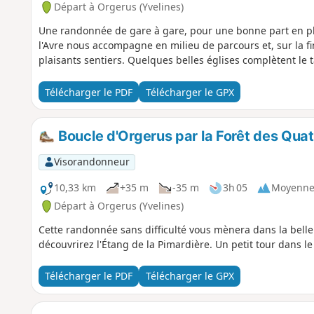
Départ à Orgerus (Yvelines)
Une randonnée de gare à gare, pour une bonne part en pla
l'Avre nous accompagne en milieu de parcours et, sur la fi
plaisants sentiers. Quelques belles églises complètent le 
Télécharger le PDF
Télécharger le GPX
Boucle d'Orgerus par la Forêt des Quatr
Visorandonneur
10,33 km
+35 m
-35 m
3h 05
Moyenn
Départ à Orgerus (Yvelines)
Cette randonnée sans difficulté vous mènera dans la belle 
découvrirez l'Étang de la Pimardière. Un petit tour dans l
Télécharger le PDF
Télécharger le GPX