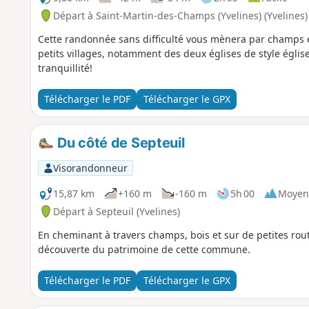
Départ à Saint-Martin-des-Champs (Yvelines) (Yvelines)
Cette randonnée sans difficulté vous mènera par champs e
petits villages, notamment des deux églises de style églis
tranquillité!
Télécharger le PDF
Télécharger le GPX
Du côté de Septeuil
Visorandonneur
15,87 km
+160 m
-160 m
5h 00
Moyen
Départ à Septeuil (Yvelines)
En cheminant à travers champs, bois et sur de petites rou
découverte du patrimoine de cette commune.
Télécharger le PDF
Télécharger le GPX