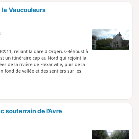
o
a
t la Vaucouleurs
i
m
p
e
GR®11, reliant la gare d'Orgerus-Béhoust à
est un itinéraire cap au Nord qui rejoint la
es de la rivière de Flexanville, puis de la
n fond de vallée et des sentiers sur les
c souterrain de l'Avre