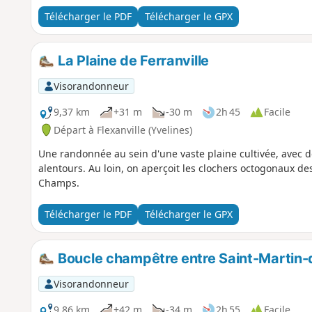
Télécharger le PDF
Télécharger le GPX
La Plaine de Ferranville
Visorandonneur
9,37 km
+31 m
-30 m
2h 45
Facile
Départ à Flexanville (Yvelines)
Une randonnée au sein d'une vaste plaine cultivée, avec d
alentours. Au loin, on aperçoit les clochers octogonaux de
Champs.
Télécharger le PDF
Télécharger le GPX
Boucle champêtre entre Saint-Marti
Visorandonneur
9,86 km
+42 m
-34 m
2h 55
Facile