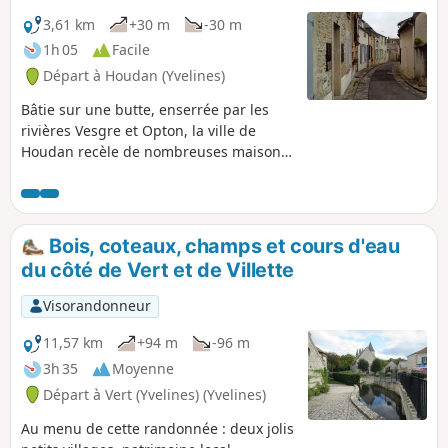
3,61 km
+30 m
-30 m
1h 05
Facile
Départ à Houdan (Yvelines)
Bâtie sur une butte, enserrée par les
rivières Vesgre et Opton, la ville de
Houdan recèle de nombreuses maisons
à colombages, une église qui mêle les
styles gothique et renaissance, un
donjon ... Ce parcours urbain part à la
découverte de ce riche patrimoine, en
Bois, coteaux, champs et cours d'eau
empruntant rues, ruelles, sentes et
du côté de Vert et de Villette
sentiers en bordure de rivière.
Visorandonneur
11,57 km
+94 m
-96 m
3h 35
Moyenne
Départ à Vert (Yvelines) (Yvelines)
Au menu de cette randonnée : deux jolis