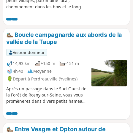
petits villages, patrimoine local,
cheminement dans les bois et le long de
la Vaucouleurs et du Morand.
Boucle campagnarde aux abords de la
vallée de la Taupe
Visorandonneur
14,93 km
+150 m
-151 m
4h 40
Moyenne
Départ à Perdreauville (Yvelines)
Après un passage dans le Sud-Ouest de
la Forêt de Rosny-sur-Seine, vous vous
promènerez dans divers petits hameaux
et traverserez la vallée de la Taupe.
Entre Vesgre et Opton autour de