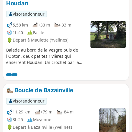
Houdan
Visorandonneur
5,58 km
+33 m
-33 m
1h 40
Facile
Départ à Maulette (Yvelines)
Balade au bord de la Vesgre puis de
l'Opton, deux petites rivières qui
enserrent Houdan. Un crochet par la
Croix aux Pèlerins offre une vue sur le
donjon et l'église de Houdan.
Boucle de Bazainville
Visorandonneur
11,29 km
+79 m
-84 m
3h 25
Moyenne
Départ à Bazainville (Yvelines)