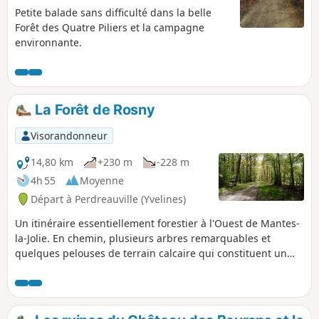
Petite balade sans difficulté dans la belle
Forêt des Quatre Piliers et la campagne
environnante.
La Forêt de Rosny
Visorandonneur
14,80 km
+230 m
-228 m
4h 55
Moyenne
Départ à Perdreauville (Yvelines)
Un itinéraire essentiellement forestier à l'Ouest de Mantes-
la-Jolie. En chemin, plusieurs arbres remarquables et
quelques pelouses de terrain calcaire qui constituent un
patrimoine naturel original aussi bien qu'une belle
opportunité de pause.