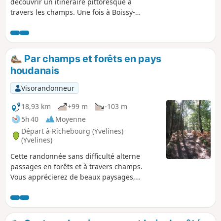
découvrir un itinéraire pittoresque à
travers les champs. Une fois à Boissy-
Mauvoisin, admirez le bourg et ses
ruelles avant de revenir à travers
champs sur la commune de Bréval.
Par champs et forêts en pays
houdanais
Visorandonneur
18,93 km
+99 m
-103 m
5h 40
Moyenne
Départ à Richebourg (Yvelines)
(Yvelines)
Cette randonnée sans difficulté alterne
passages en forêts et à travers champs.
Vous apprécierez de beaux paysages,
croiserez de nombreux chevaux et
découvrirez le petit patrimoine de deux jolis
villages.