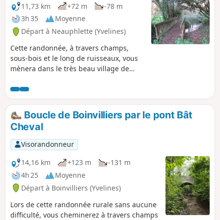
11,73 km
+72 m
-78 m
3h 35
Moyenne
Départ à Neauphlette (Yvelines)
Cette randonnée, à travers champs,
sous-bois et le long de ruisseaux, vous
mènera dans le très beau village de
Gilles. Vous découvrirez aussi la
surprenante "église" de Neauphlette.
Boucle de Boinvilliers par le pont Bât
Cheval
Visorandonneur
14,16 km
+123 m
-131 m
4h 25
Moyenne
Départ à Boinvilliers (Yvelines)
Lors de cette randonnée rurale sans aucune
difficulté, vous cheminerez à travers champs