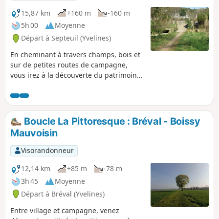
15,87 km
+160 m
-160 m
5h 00
Moyenne
Départ à Septeuil (Yvelines)
En cheminant à travers champs, bois et
sur de petites routes de campagne,
vous irez à la découverte du patrimoine
de cette commune.
Boucle La Pittoresque : Bréval - Boissy
Mauvoisin
Visorandonneur
12,14 km
+85 m
-78 m
3h 45
Moyenne
Départ à Bréval (Yvelines)
Entre village et campagne, venez