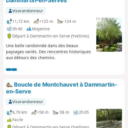
Dammartin-en-Serves
p
Visorandonneur
11,72 km
+125 m
-124 m
3h 40
Moyenne
Départ à Dammartin-en-Serve (Yvelines)
Une belle randonnée dans des beaux
paysages variés. Des rencontres historiques
aux détours des chemins.
Boucle de Montchauvet à Dammartin-
en-Serve
Visorandonneur
6,79 km
+58 m
-58 m
2h 05
Facile
Départ à Dammartin-en-Serve (Yvelines)