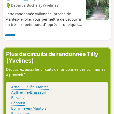
Départ à Buchelay (Yvelines)
Cette randonnée vallonnée, proche de
Mantes-la-Jolie, vous permettra de découvrir
un très joli petit bois, d'apprécier quelques
beaux points de vue et de cheminer dans
Jouy-Mauvoisin.
Plus de circuits de randonnée Tilly
(Yvelines)
Découvrez aussi les circuits de randonnée des communes
à proximité
Arnouville-lès-Mantes
Auffreville-Brasseuil
Bazainville
Béhoust
Boinville-en-Mantois
Boinvilliers