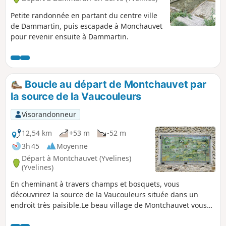
Petite randonnée en partant du centre ville
de Dammartin, puis escapade à Monchauvet
pour revenir ensuite à Dammartin.
Boucle au départ de Montchauvet par
la source de la Vaucouleurs
Visorandonneur
12,54 km
+53 m
-52 m
3h 45
Moyenne
Départ à Montchauvet (Yvelines)
(Yvelines)
En cheminant à travers champs et bosquets, vous
découvrirez la source de la Vaucouleurs située dans un
endroit très paisible.Le beau village de Montchauvet vous
invitera à la flânerie. Vous y trouverez des vestiges