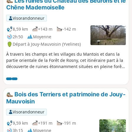
Les ruines du Château des Beurons et le
Chêne Mademoiselle
Visorandonneur
8,59 km
+143 m
-142 m
2h 50
Moyenne
Départ à Jouy-Mauvoisin (Yvelines)
À travers les champs et les villages du Mantois et dans la
partie orientale de la Forêt de Rosny, cet itinéraire part à la
découverte de ruines étonnamment situées en pleine forêt
et d'un chêne au port pittoresque. Les églises de Jouy-
Mauvoisin et de Petit Perdreauville, un manoir, quelques
beaux corps de ferme et un petit patrimoine lié à l'eau
complètent le tableau.
Bois des Terriers et patrimoine de Jouy-
Mauvoisin
Visorandonneur
9,59 km
+191 m
-191 m
3h 15
Moyenne