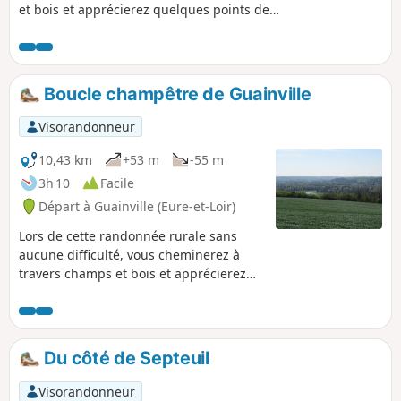
et bois et apprécierez quelques points de
vue. Vous découvrirez aussi quelques
curiosités patrimoniales. Calme et
tranquillité seront au rendez-vous !
Boucle champêtre de Guainville
Visorandonneur
10,43 km
+53 m
-55 m
3h 10
Facile
Départ à Guainville (Eure-et-Loir)
Lors de cette randonnée rurale sans
aucune difficulté, vous cheminerez à
travers champs et bois et apprécierez
les points de vue sur la vallée de l'Eure.
Calme et tranquillité seront au rendez-
vous !
Du côté de Septeuil
Visorandonneur