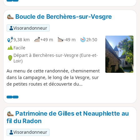
historiques ainsi que de belles maisons.
Boucle de Berchères-sur-Vesgre
Visorandonneur
9,38 km
+49 m
-49 m
2h 50
Facile
Départ à Berchères-sur-Vesgre (Eure-et-
Loir)
Au menu de cette randonnée, cheminement
dans la campagne, le long de la Vesgre, sur
de petites routes et découverte du
patrimoine local.
Patrimoine de Gilles et Neauphlette au
fil du Radon
Visorandonneur