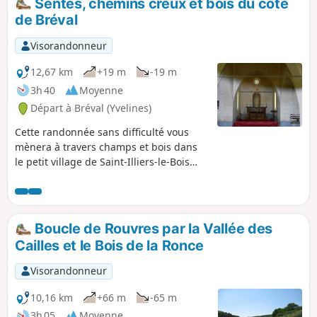
Sentes, chemins creux et bois du côté
de Bréval
Visorandonneur
12,67 km
+19 m
-19 m
3h 40
Moyenne
Départ à Bréval (Yvelines)
Cette randonnée sans difficulté vous
mènera à travers champs et bois dans
le petit village de Saint-Illiers-le-Bois
ainsi qu'à la découverte d'une petite
chapelle en lisière de forêt.
Boucle de Rouvres par la Vallée des
Cailles et le Bois de la Ronce
Visorandonneur
10,16 km
+66 m
-65 m
3h 05
Moyenne