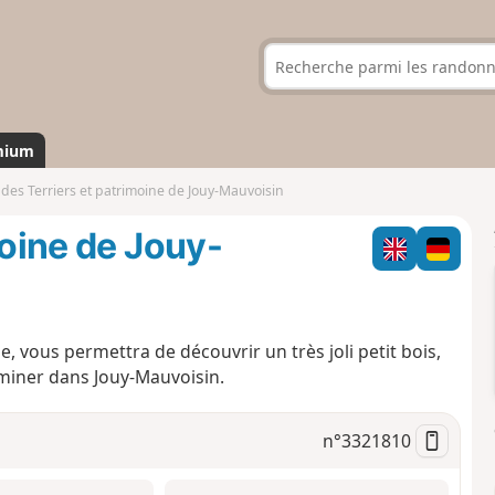
mium
 des Terriers et patrimoine de Jouy-Mauvoisin
moine de Jouy-
, vous permettra de découvrir un très joli petit bois,
miner dans Jouy-Mauvoisin.
n°
3321810