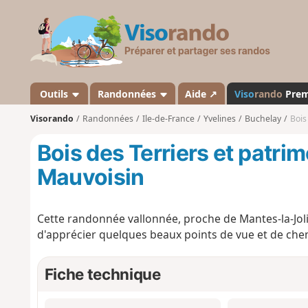
V
i
s
o
r
a
Outils
Randonnées
Aide ↗
Viso
rando
Pre
n
Visorando
Randonnées
Ile-de-France
Yvelines
Buchelay
Bois
d
o
Bois des Terriers et patri
Mauvoisin
Cette randonnée vallonnée, proche de Mantes-la-Jolie
d'apprécier quelques beaux points de vue et de che
Fiche technique