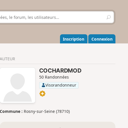
R
e
c
h
e
Inscription
Connexion
r
c
h
AUTEUR
e
r
COCHARDMOD
50 Randonnées
Visorandonneur
Commune :
Rosny-sur-Seine (78710)