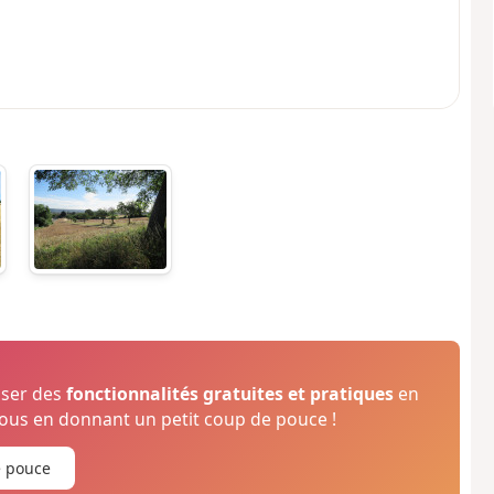
oser des
fonctionnalités gratuites et pratiques
en
us en donnant un petit coup de pouce !
e pouce