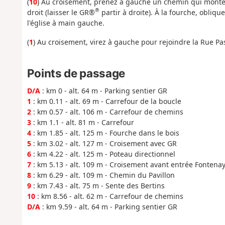
(
10
) Au croisement, prenez à gauche un chemin qui monte.
®
droit (laisser le GR®
partir à droite). À la fourche, obliq
l'église à main gauche.
(
1
) Au croisement, virez à gauche pour rejoindre la Rue Pas
Points de passage
D/A
: km 0 - alt. 64 m - Parking sentier GR
1
: km 0.11 - alt. 69 m - Carrefour de la boucle
2
: km 0.57 - alt. 106 m - Carrefour de chemins
3
: km 1.1 - alt. 81 m - Carrefour
4
: km 1.85 - alt. 125 m - Fourche dans le bois
5
: km 3.02 - alt. 127 m - Croisement avec GR
6
: km 4.22 - alt. 125 m - Poteau directionnel
7
: km 5.13 - alt. 109 m - Croisement avant entrée Fontena
8
: km 6.29 - alt. 109 m - Chemin du Pavillon
9
: km 7.43 - alt. 75 m - Sente des Bertins
10
: km 8.56 - alt. 62 m - Carrefour de chemins
D/A
: km 9.59 - alt. 64 m - Parking sentier GR