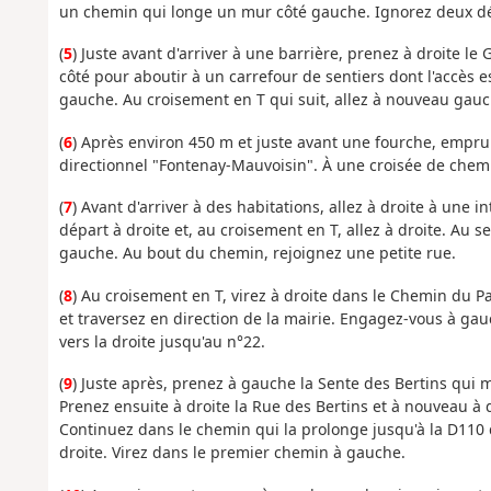
un chemin qui longe un mur côté gauche. Ignorez deux dép
(
5
) Juste avant d'arriver à une barrière, prenez à droite le
côté pour aboutir à un carrefour de sentiers dont l'accès e
gauche. Au croisement en T qui suit, allez à nouveau gauc
(
6
) Après environ 450 m et juste avant une fourche, empru
directionnel "Fontenay-Mauvoisin". À une croisée de chem
(
7
) Avant d'arriver à des habitations, allez à droite à une 
départ à droite et, au croisement en T, allez à droite. Au 
gauche. Au bout du chemin, rejoignez une petite rue.
(
8
) Au croisement en T, virez à droite dans le Chemin du P
et traversez en direction de la mairie. Engagez-vous à gau
vers la droite jusqu'au n°22.
(
9
) Juste après, prenez à gauche la Sente des Bertins qui
Prenez ensuite à droite la Rue des Bertins et à nouveau à
Continuez dans le chemin qui la prolonge jusqu'à la D110
droite. Virez dans le premier chemin à gauche.