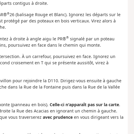
arts contigus à droite.
®
 GR®
26 (balisage Rouge et Blanc). Ignorez les départs sur le
st protégé par des poteaux en bois verticaux. Virez alors à
he.
®
ntez à droite à angle aigu le PR®
signalé par un poteau
ins, poursuivez en face dans le chemin qui monte.
intersection. À un carrefour, poursuivez en face. Ignorez un
second croisement en T qui se présente aussitôt, virez à
avillon pour rejoindre la D110. Dirigez-vous ensuite à gauche
che dans la Rue de la Fontaine puis dans la Rue de la Vallée
 monte (panneau en bois).
Celle-ci n'apparaît pas sur la carte
.
 droite la Rue des Acacias en ignorant un chemin à gauche.
 que vous traverserez
avec prudence
en vous dirigeant vers la