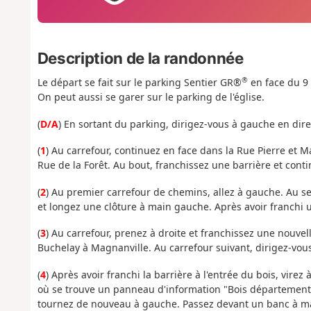
Description de la randonnée
®
Le départ se fait sur le parking Sentier GR®
en face du 9
On peut aussi se garer sur le parking de l'église.
(
D/A
) En sortant du parking, dirigez-vous à gauche en direc
(
1
) Au carrefour, continuez en face dans la Rue Pierre et M
Rue de la Forêt. Au bout, franchissez une barrière et cont
(
2
) Au premier carrefour de chemins, allez à gauche. Au s
et longez une clôture à main gauche. Après avoir franchi 
(
3
) Au carrefour, prenez à droite et franchissez une nouv
Buchelay à Magnanville. Au carrefour suivant, dirigez-vous 
(
4
) Après avoir franchi la barrière à l'entrée du bois, vire
où se trouve un panneau d'information "Bois départemental
tournez de nouveau à gauche. Passez devant un banc à mai