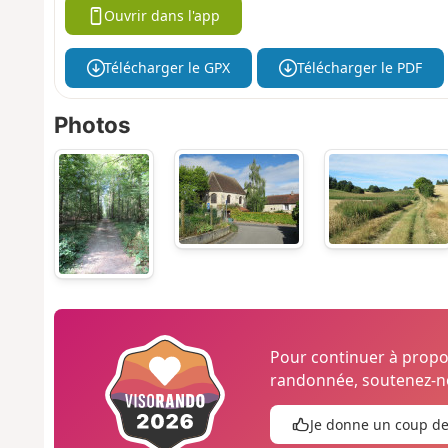
Ouvrir dans l'app
Télécharger le GPX
Télécharger le PDF
Photos
Pour continuer à prop
randonnée, soutenez-no
Je donne un coup d