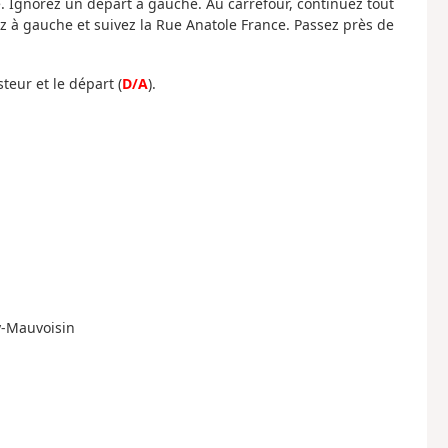
 Ignorez un départ à gauche. Au carrefour, continuez tout
uez à gauche et suivez la Rue Anatole France. Passez près de
teur et le départ (
D/A
).
y-Mauvoisin