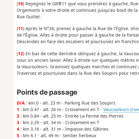
(
10
) Rejoignez le GR®11 que vous prendrez à gauche, Rue 
Orgemonts à votre droite et continuez jusqu'au bout de la r
Rue Guillet.
(
11
) Après le N°26, prenez à gauche la Rue de l'Église. Vir
de l’Église. Allez à droite pour passer à gauche de la fonta
Descendez en face des escaliers et poursuivez en franchis
(
12
) En bas de cette dernière obliquez à gauche, la Vauco
sous un ancien lavoir. Allez à droite sur quelques mètre
la Vaucouleurs. Gravissez quelques marches et continuez 
Traversez et poursuivez dans la Rue des Soupirs pour retro
Points de passage
D/A
: km 0 - alt. 23 m - Parking Rue des Soupirs
1
: km 0.47 - alt. 26 m - Croisement en T -
Vaucouleurs (riviè
2
: km 0.84 - alt. 25 m - Entrée La Ferme des Pierres
3
: km 2.29 - alt. 34 m - Croisement en T
4
: km 3.16 - alt. 31 m - Impasse des Gâtines
5
: km 4.1 - alt. 49 m - Sentier herbeux