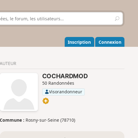
R
e
c
h
e
Inscription
Connexion
r
c
h
AUTEUR
e
r
COCHARDMOD
50 Randonnées
Visorandonneur
Commune :
Rosny-sur-Seine (78710)