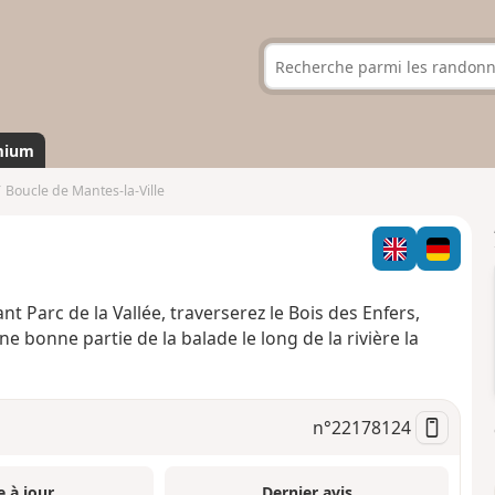
mium
Boucle de Mantes-la-Ville
 Parc de la Vallée, traverserez le Bois des Enfers,
 bonne partie de la balade le long de la rivière la
n°
22178124
e à jour
Dernier avis