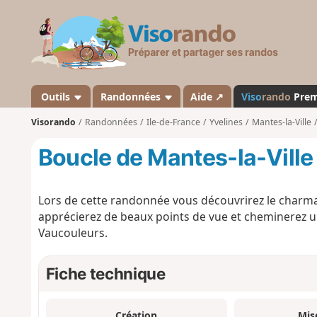
V
i
s
o
r
a
Outils
Randonnées
Aide ↗
Viso
rando
Pre
n
Visorando
Randonnées
Ile-de-France
Yvelines
Mantes-la-Ville
d
o
Boucle de Mantes-la-Ville
Lors de cette randonnée vous découvrirez le charmant
apprécierez de beaux points de vue et cheminerez une
Vaucouleurs.
Fiche technique
Création
Mis