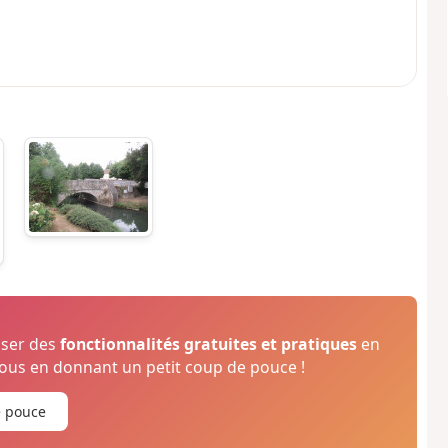
oser des
fonctionnalités gratuites et pratiques
en
us en donnant un petit coup de pouce !
e pouce