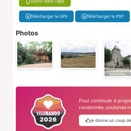
Ouvrir dans l'app
Télécharger le GPX
Télécharger le PDF
Photos
Pour continuer à prop
randonnée, soutenez-no
Je donne un coup d