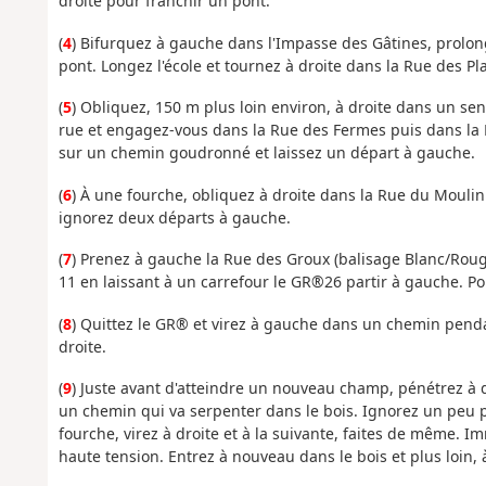
droite pour franchir un pont.
(
4
) Bifurquez à gauche dans l'Impasse des Gâtines, prolon
pont. Longez l'école et tournez à droite dans la Rue des P
(
5
) Obliquez, 150 m plus loin environ, à droite dans un se
rue et engagez-vous dans la Rue des Fermes puis dans la 
sur un chemin goudronné et laissez un départ à gauche.
(
6
) À une fourche, obliquez à droite dans la Rue du Moulin j
ignorez deux départs à gauche.
(
7
) Prenez à gauche la Rue des Groux (balisage Blanc/Roug
11 en laissant à un carrefour le GR®26 partir à gauche. P
(
8
) Quittez le GR® et virez à gauche dans un chemin pen
droite.
(
9
) Juste avant d'atteindre un nouveau champ, pénétrez à dr
un chemin qui va serpenter dans le bois. Ignorez un peu p
fourche, virez à droite et à la suivante, faites de même. 
haute tension. Entrez à nouveau dans le bois et plus loin, 