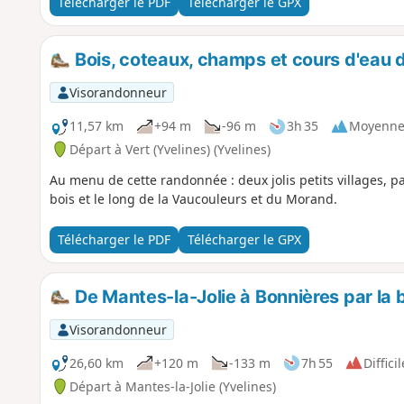
Télécharger le PDF
Télécharger le GPX
Bois, coteaux, champs et cours d'eau du
Visorandonneur
11,57 km
+94 m
-96 m
3h 35
Moyenn
Départ à Vert (Yvelines) (Yvelines)
Au menu de cette randonnée : deux jolis petits villages, 
bois et le long de la Vaucouleurs et du Morand.
Télécharger le PDF
Télécharger le GPX
De Mantes-la-Jolie à Bonnières par la
Visorandonneur
26,60 km
+120 m
-133 m
7h 55
Difficil
Départ à Mantes-la-Jolie (Yvelines)