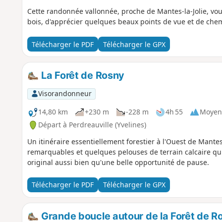
Cette randonnée vallonnée, proche de Mantes-la-Jolie, vous
bois, d'apprécier quelques beaux points de vue et de che
Télécharger le PDF
Télécharger le GPX
La Forêt de Rosny
Visorandonneur
14,80 km
+230 m
-228 m
4h 55
Moyen
Départ à Perdreauville (Yvelines)
Un itinéraire essentiellement forestier à l'Ouest de Mantes
remarquables et quelques pelouses de terrain calcaire qu
original aussi bien qu'une belle opportunité de pause.
Télécharger le PDF
Télécharger le GPX
Grande boucle autour de la Forêt de R