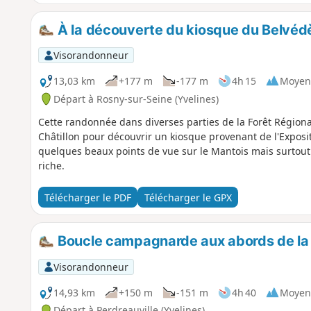
À la découverte du kiosque du Belvédè
Visorandonneur
13,03 km
+177 m
-177 m
4h 15
Moyen
Départ à Rosny-sur-Seine (Yvelines)
Cette randonnée dans diverses parties de la Forêt Régio
Châtillon pour découvrir un kiosque provenant de l'Exposi
quelques beaux points de vue sur le Mantois mais surtout 
riche.
Télécharger le PDF
Télécharger le GPX
Boucle campagnarde aux abords de la 
Visorandonneur
14,93 km
+150 m
-151 m
4h 40
Moyen
Départ à Perdreauville (Yvelines)