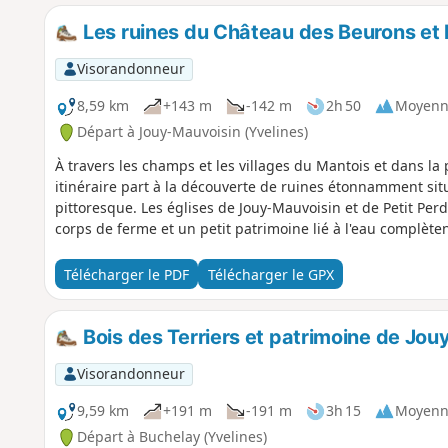
Les ruines du Château des Beurons et
Visorandonneur
8,59 km
+143 m
-142 m
2h 50
Moyenn
Départ à Jouy-Mauvoisin (Yvelines)
À travers les champs et les villages du Mantois et dans la p
itinéraire part à la découverte de ruines étonnamment sit
pittoresque. Les églises de Jouy-Mauvoisin et de Petit Per
corps de ferme et un petit patrimoine lié à l'eau complèten
Télécharger le PDF
Télécharger le GPX
Bois des Terriers et patrimoine de Jo
Visorandonneur
9,59 km
+191 m
-191 m
3h 15
Moyenn
Départ à Buchelay (Yvelines)