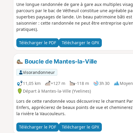
Une longue randonnée de gare à gare aux multiples visages 
parcours par le bac de Vétheuil constitue une agréable pa
superbes paysages de lande. Un beau patrimoine bâti est 
saisonnier : cette randonnée ne peut être entreprise qu'en 
pratiques).
Télécharger le PDF
Télécharger le GPX
Boucle de Mantes-la-Ville
Visorandonneur
11,05 km
+127 m
-118 m
3h 30
Moyen
Départ à Mantes-la-Ville (Yvelines)
Lors de cette randonnée vous découvrirez le charmant Parc 
Enfers, apprécierez de beaux points de vue et cheminerez
la rivière la Vaucouleurs.
Télécharger le PDF
Télécharger le GPX