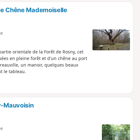
o
a
 le Chêne Mademoiselle
i
m
p
e
artie orientale de la Forêt de Rosny, cet
uées en pleine forêt et d'un chêne au port
dreauville, un manoir, quelques beaux
t le tableau.
uy-Mauvoisin
e