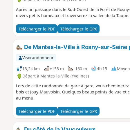
Après un passage dans le Sud-Ouest de la Forêt de Rosny
divers petits hameaux et traverserez la vallée de la Taupe.
Télécharger le PDF
Télécharger le GPX
De Mantes-la-Ville à Rosny-sur-Seine
Visorandonneur
13,24 km
+158 m
-160 m
4h 15
Moyen
Départ à Mantes-la-Ville (Yvelines)
Lors de cette randonnée de gare à gare, vous cheminerez 
bois et Jouy-Mauvoisin. Quelques beaux points de vue et 
au menu.
Télécharger le PDF
Télécharger le GPX
Du côté de la Vaucouleurs