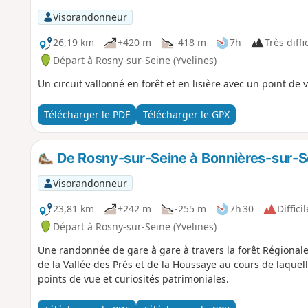
Visorandonneur
26,19 km
+420 m
-418 m
7h
Très diffi
Départ à Rosny-sur-Seine (Yvelines)
Un circuit vallonné en forêt et en lisière avec un point de v
Télécharger le PDF
Télécharger le GPX
De Rosny-sur-Seine à Bonnières-sur-Se
Visorandonneur
23,81 km
+242 m
-255 m
7h 30
Difficil
Départ à Rosny-sur-Seine (Yvelines)
Une randonnée de gare à gare à travers la forêt Régionale 
de la Vallée des Prés et de la Houssaye au cours de laque
points de vue et curiosités patrimoniales.