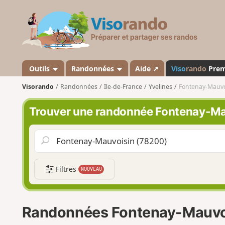
V
i
s
o
r
a
Outils
Randonnées
Aide ↗
Viso
rando
Pre
n
Visorando
Randonnées
Ile-de-France
Yvelines
Fontenay-Mauvo
d
o
Trouver une randonnée Fontenay-Ma
Filtres
NOUVEAU
Randonnées Fontenay-Mauvo