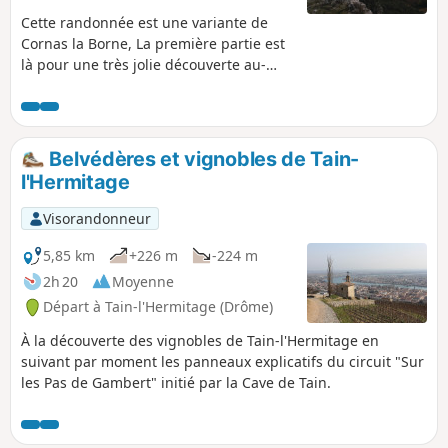
Cette randonnée est une variante de
Cornas la Borne, La première partie est
là pour une très jolie découverte au-
dessus du vignoble de Cornas avec un
retour par des sentiers déjà connus,
entre (6) et (12) sur l'autre circuit.
Deuxième variante la descente sur le
Belvédères et vignobles de Tain-
village de Cornas.
l'Hermitage
Visorandonneur
5,85 km
+226 m
-224 m
2h 20
Moyenne
Départ à Tain-l'Hermitage (Drôme)
À la découverte des vignobles de Tain-l'Hermitage en
suivant par moment les panneaux explicatifs du circuit "Sur
les Pas de Gambert" initié par la Cave de Tain.