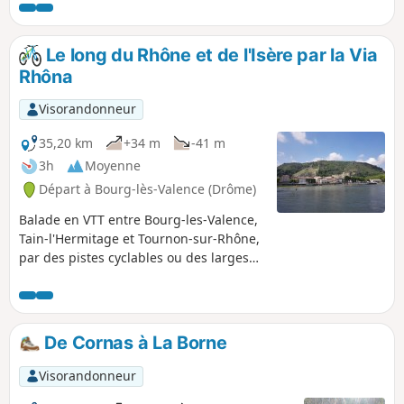
Le long du Rhône et de l'Isère par la Via
Rhôna
Visorandonneur
35,20 km
+34 m
-41 m
3h
Moyenne
Départ à Bourg-lès-Valence (Drôme)
Balade en VTT entre Bourg-les-Valence,
Tain-l'Hermitage et Tournon-sur-Rhône,
par des pistes cyclables ou des larges
chemins au bord de l'eau.
De Cornas à La Borne
Visorandonneur