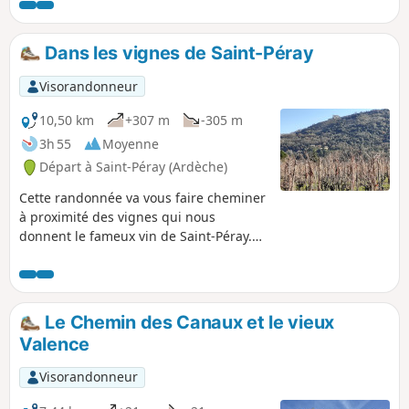
verts et des vues sur la Vallée du Rhône,
la Montagne de Crussol et les
contreforts du Vercors et de l'Ardèche.
Dans les vignes de Saint-Péray
Visorandonneur
10,50 km
+307 m
-305 m
3h 55
Moyenne
Départ à Saint-Péray (Ardèche)
Cette randonnée va vous faire cheminer
à proximité des vignes qui nous
donnent le fameux vin de Saint-Péray.
Vous serez au plus proche des ceps de
marsanne et de roussane, montés sur
des échalas. Cet itinéraire permet aussi
de découvrir de beaux points de vues
Le Chemin des Canaux et le vieux
sur la ville de Saint-Peray, la colline de
Valence
Crussol et son château ainsi le Vercors
au loin.
Visorandonneur