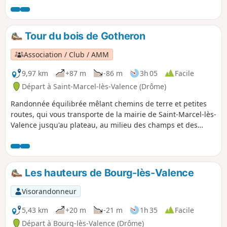
Tour du bois de Gotheron
Association / Club / AMM
9,97 km
+87 m
-86 m
3h 05
Facile
Départ à Saint-Marcel-lès-Valence (Drôme)
Randonnée équilibrée mêlant chemins de terre et petites
routes, qui vous transporte de la mairie de Saint-Marcel-lès-
Valence jusqu'au plateau, au milieu des champs et des
arbres fruitiers autour du domaine INRA de Gotheron.
Belles vues sur l'Ardèche et le Vercors.
Les hauteurs de Bourg-lès-Valence
Visorandonneur
5,43 km
+20 m
-21 m
1h 35
Facile
Départ à Bourg-lès-Valence (Drôme)