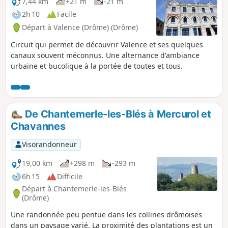
7,44 km
+21 m
-21 m
2h 10
Facile
Départ à Valence (Drôme) (Drôme)
Circuit qui permet de découvrir Valence et ses quelques
canaux souvent méconnus. Une alternance d'ambiance
urbaine et bucolique à la portée de toutes et tous.
De Chantemerle-les-Blés à Mercurol et
Chavannes
Visorandonneur
19,00 km
+298 m
-293 m
6h 15
Difficile
Départ à Chantemerle-les-Blés
(Drôme)
Une randonnée peu pentue dans les collines drômoises
dans un paysage varié. La proximité des plantations est un