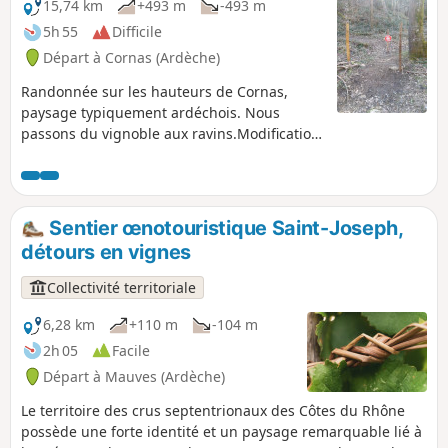
15,74 km
+493 m
-493 m
5h 55
Difficile
Départ à Cornas (Ardèche)
Randonnée sur les hauteurs de Cornas,
paysage typiquement ardéchois. Nous
passons du vignoble aux ravins.Modification
d'itinéraire novembre 2022.
Sentier œnotouristique Saint-Joseph,
détours en vignes
Collectivité territoriale
6,28 km
+110 m
-104 m
2h 05
Facile
Départ à Mauves (Ardèche)
Le territoire des crus septentrionaux des Côtes du Rhône
possède une forte identité et un paysage remarquable lié à