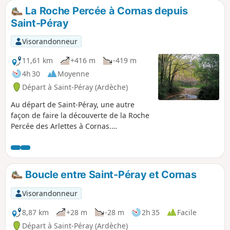
la D 86 par la piste piétonne et cyclable pour rejoindre
La Roche Percée à Cornas depuis
directement le point 11.
Saint-Péray
Visorandonneur
11,61 km
+416 m
-419 m
4h 30
Moyenne
Départ à Saint-Péray (Ardèche)
Au départ de Saint-Péray, une autre
façon de faire la découverte de la Roche
Percée des Arlettes à Cornas.
Randonnée offrant de nombreux
panoramas sur le château de Crussol, la
vallée du Rhône, le Vercors, les Trois
Becs et jusqu'au Diois, avec, en plus, les
Boucle entre Saint-Péray et Cornas
magnifiques vignobles de Saint-Péray et
de Cornas.
Visorandonneur
8,87 km
+28 m
-28 m
2h 35
Facile
Départ à Saint-Péray (Ardèche)