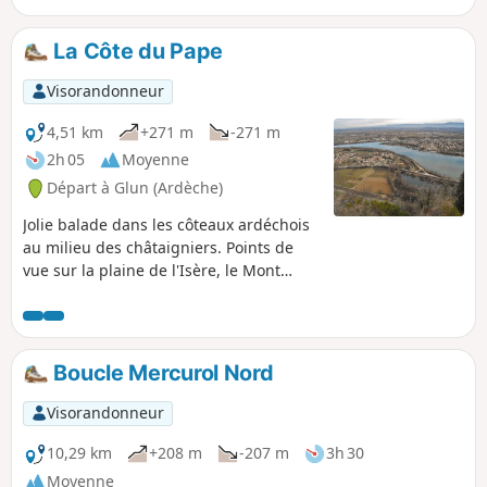
Monts d'Ardèche à la Vallée du Rhône avec, en arrière plan,
le Vercors et les Alpes. La table d'orientation vous indiquera
La Côte du Pape
tout ça.
Visorandonneur
4,51 km
+271 m
-271 m
2h 05
Moyenne
Départ à Glun (Ardèche)
Jolie balade dans les côteaux ardéchois
au milieu des châtaigniers. Points de
vue sur la plaine de l'Isère, le Mont
Pilat, et des Alpes au Vercors.
Boucle Mercurol Nord
Visorandonneur
10,29 km
+208 m
-207 m
3h 30
Moyenne