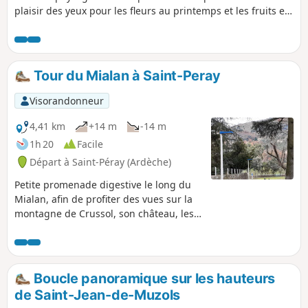
plaisir des yeux pour les fleurs au printemps et les fruits en
été.
Tour du Mialan à Saint-Peray
Visorandonneur
4,41 km
+14 m
-14 m
1h 20
Facile
Départ à Saint-Péray (Ardèche)
Petite promenade digestive le long du
Mialan, afin de profiter des vues sur la
montagne de Crussol, son château, les
vignes, et surtout le cours d'eau, actif en
automne et hiver, à sec sinon. Ceci est
une promenade classique de dimanche
après-midi pour tout Saint-Perollais.
Boucle panoramique sur les hauteurs
de Saint-Jean-de-Muzols