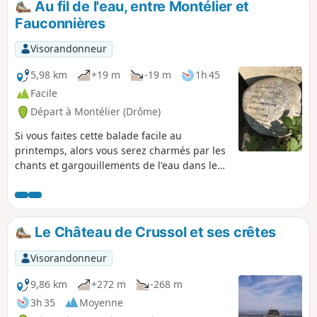
Au fil de l'eau, entre Montélier et
Fauconnières
Visorandonneur
5,98 km
+19 m
-19 m
1h 45
Facile
Départ à Montélier (Drôme)
Si vous faites cette balade facile au
printemps, alors vous serez charmés par les
chants et gargouillements de l'eau dans les
canaux, les ruisseaux et rivières que vous
longerez tout au long du parcours. Vous
pourrez également apprécier la grande
diversité d'espèces dans la végétation très
Le Château de Crussol et ses crêtes
fleurie en cette saison. Une option (1/2h
supplémentaire aller-retour) permet de
Visorandonneur
pousser jusqu'au village de Fauconnières.
9,86 km
+272 m
-268 m
3h 35
Moyenne