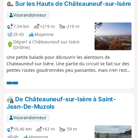
Sur les Hauts de Châteauneuf-sur-Isère
p
Visorandonneur
7,54 km
+219 m
-219 m
2h 45
Moyenne
Départ à Châteauneuf-sur-Isère
(Drôme)
Une petite balade pour découvrir les alentours de
Chateauneuf-sur-Isère. Une partie du circuit se fait sur des
petites routes goudronnées peu passantes, mais n'en reste
pas moins agréable.
De Châteauneuf-sur-Isère à Saint-
Jean-De-Muzols
Visorandonneur
59,46 km
+63 m
-59 m
4h
Moyenne