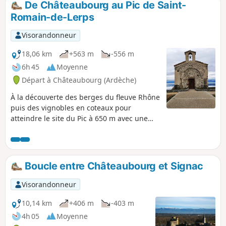
De Châteaubourg au Pic de Saint-
Romain-de-Lerps
Visorandonneur
18,06 km
+563 m
-556 m
6h 45
Moyenne
Départ à Châteaubourg (Ardèche)
À la découverte des berges du fleuve Rhône
puis des vignobles en coteaux pour
atteindre le site du Pic à 650 m avec une
vue à 360°. Le sens de la randonnée permet
de profiter depuis Saint-Romain de
magnifiques vues dégagées.
Boucle entre Châteaubourg et Signac
Visorandonneur
10,14 km
+406 m
-403 m
4h 05
Moyenne