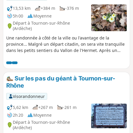
13,53 km
+384 m
-376 m
5h 00
Moyenne
Départ à Tournon-sur-Rhône
(Ardèche)
Une randonnée à côté de la ville ou l'avantage de la
province... Malgré un départ citadin, on sera vite tranquille
dans les petits sentiers du Vallon de l'Hermet. Après un
passage facile sur le plateau ardéchois, la descente sera
elle aussi sur sentier et en forêt.
Sur les pas du géant à Tournon-sur-
Rhône
Visorandonneur
5,62 km
+267 m
-261 m
2h 20
Moyenne
Départ à Tournon-sur-Rhône
(Ardèche)