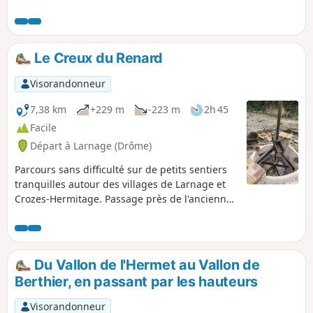
encore, puis au retour un sentier en balcon côté Ruisseau
du Miallan avec vue sur l'Ardèche, Saint-Péray et son
vignoble. Un petit conseil, prenez la trace GPX : il y a une
multitude de sentiers qui partent de part et d'autre le long
Le Creux du Renard
du parcours.
Visorandonneur
7,38 km
+229 m
-223 m
2h 45
Facile
Départ à Larnage (Drôme)
Parcours sans difficulté sur de petits sentiers
tranquilles autour des villages de Larnage et
Crozes-Hermitage. Passage près de l'ancienne
carrière de kaolin encore exploitée il y a
quelques années et abandonnée maintenant.
Ce kaolin servait à la fabrication de porcelaine
et les déchets étaient étalés sur les chemins de
Du Vallon de l'Hermet au Vallon de
terre en guise de goudron.
Berthier, en passant par les hauteurs
Visorandonneur