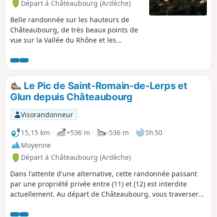
Départ à Châteaubourg (Ardèche)
Belle randonnée sur les hauteurs de
Châteaubourg, de très beaux points de
vue sur la Vallée du Rhône et les
coteaux de Saint-Joseph. La fin de la
rando se fait malheureusement sur du
goudron (très peu circulé).
Le Pic de Saint-Romain-de-Lerps et
Glun depuis Châteaubourg
Visorandonneur
15,15 km
+536 m
-536 m
5h 50
Moyenne
Départ à Châteaubourg (Ardèche)
Dans l'attente d'une alternative, cette randonnée passant
par une propriété privée entre (11) et (12) est interdite
actuellement. Au départ de Châteaubourg, vous traverserez
les vignes en appellation pour rejoindre le Pic de Saint-
Romain-de-Lerps d'où vous aurez une vue, à 360°, des