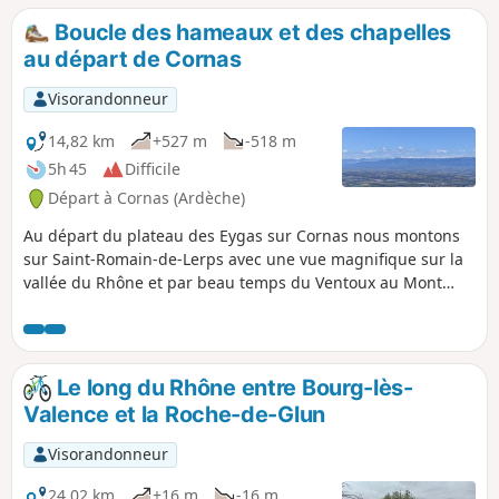
Boucle des hameaux et des chapelles
au départ de Cornas
Visorandonneur
14,82 km
+527 m
-518 m
5h 45
Difficile
Départ à Cornas (Ardèche)
Au départ du plateau des Eygas sur Cornas nous montons
sur Saint-Romain-de-Lerps avec une vue magnifique sur la
vallée du Rhône et par beau temps du Ventoux au Mont
Blanc en passant par le Vercors et les Ecrins.Sur le parcours
les chapelles de Saint-Pierre et du Pic et une multitude de
petits hameaux. Voir Infos pratiques. Le retour est modifié
suite a un nouveau chemin barré.
Le long du Rhône entre Bourg-lès-
Valence et la Roche-de-Glun
Visorandonneur
24,02 km
+16 m
-16 m