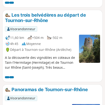
technique. Les amoureux du vrai VTT prendront un
maximum de plaisir !
Les trois belvédères au départ de
Tournon-sur-Rhône
Visorandonneur
11,60 km
+504 m
-502 m
4h 45
Moyenne
Départ à Tournon-sur-Rhône (Ardèche)
A la découverte des vignobles en coteaux de
Tain-l'Hermitage (Hermitage) et de Tournon
sur Rhône (Saint-Joseph). Très beaux
panoramas sur les vignobles et la vallée du
Rhône. Vous pourrez agrémenter votre
balade par une halte chez l'un des
nombreux vignerons ou d'une dégustation
Panoramas de Tournon-sur-Rhône
de chocolats chez Llanas à Tournon ou à la
boutique Valrhôna à Tain. Côté culture,
Visorandonneur
musée Palué à Tain et Château-musée à