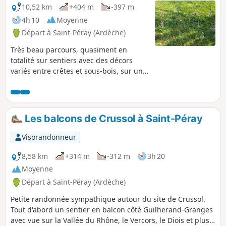
10,52 km
+404 m
-397 m
4h 10
Moyenne
Départ à Saint-Péray (Ardèche)
Très beau parcours, quasiment en
totalité sur sentiers avec des décors
variés entre crêtes et sous-bois, sur un
itinéraire qui emprunte peu de routes
et de chemins forestiers.
Les balcons de Crussol à Saint-Péray
Visorandonneur
8,58 km
+314 m
-312 m
3h 20
Moyenne
Départ à Saint-Péray (Ardèche)
Petite randonnée sympathique autour du site de Crussol.
Tout d'abord un sentier en balcon côté Guilherand-Granges
avec vue sur la Vallée du Rhône, le Vercors, le Diois et plus