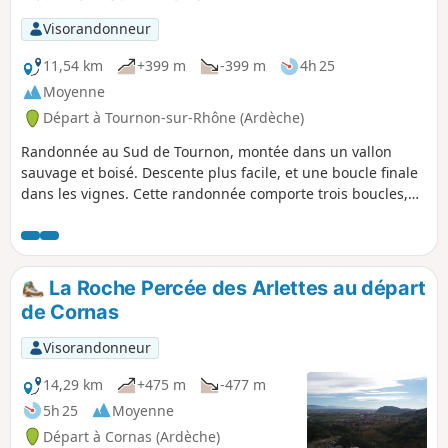
Visorandonneur
11,54 km
+399 m
-399 m
4h 25
Moyenne
Départ à Tournon-sur-Rhône (Ardèche)
Randonnée au Sud de Tournon, montée dans un vallon
sauvage et boisé. Descente plus facile, et une boucle finale
dans les vignes. Cette randonnée comporte trois boucles,
donc vous pouvez moduler le circuit à votre guise.
La Roche Percée des Arlettes au départ
de Cornas
Visorandonneur
14,29 km
+475 m
-477 m
5h 25
Moyenne
Départ à Cornas (Ardèche)