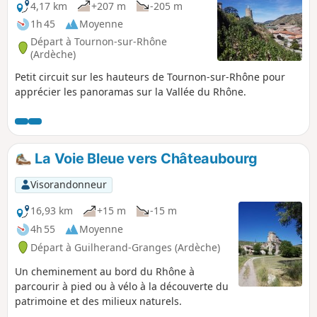
Tournon.
4,17 km
+207 m
-205 m
1h 45
Moyenne
Départ à Tournon-sur-Rhône
(Ardèche)
Petit circuit sur les hauteurs de Tournon-sur-Rhône pour
apprécier les panoramas sur la Vallée du Rhône.
La Voie Bleue vers Châteaubourg
Visorandonneur
16,93 km
+15 m
-15 m
4h 55
Moyenne
Départ à Guilherand-Granges (Ardèche)
Un cheminement au bord du Rhône à
parcourir à pied ou à vélo à la découverte du
patrimoine et des milieux naturels.