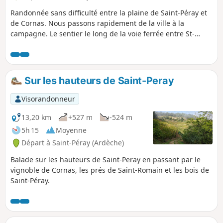
Randonnée sans difficulté entre la plaine de Saint-Péray et
de Cornas. Nous passons rapidement de la ville à la
campagne. Le sentier le long de la voie ferrée entre St-
Péray et Cornas n'est plus accessible à cause des travaux de
la déviation de St-Péray.Au (2) longer la D86 en direction de
Cornas, puis prendre la première rue sur votre droite après
la station essence de Cornas pour rejoindre le passage à
Sur les hauteurs de Saint-Peray
niveaux (entre 3 et 4).
Visorandonneur
13,20 km
+527 m
-524 m
5h 15
Moyenne
Départ à Saint-Péray (Ardèche)
Balade sur les hauteurs de Saint-Peray en passant par le
vignoble de Cornas, les prés de Saint-Romain et les bois de
Saint-Péray.