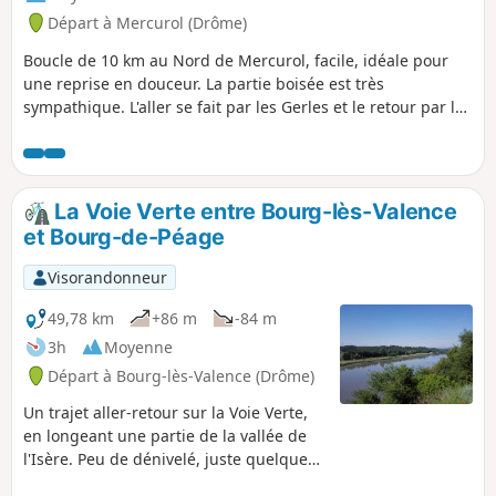
Départ à Mercurol (Drôme)
Boucle de 10 km au Nord de Mercurol, facile, idéale pour
une reprise en douceur. La partie boisée est très
sympathique. L'aller se fait par les Gerles et le retour par les
Arbouresses avant de redescendre vers le village.
La Voie Verte entre Bourg-lès-Valence
et Bourg-de-Péage
Visorandonneur
49,78 km
+86 m
-84 m
3h
Moyenne
Départ à Bourg-lès-Valence (Drôme)
Un trajet aller-retour sur la Voie Verte,
en longeant une partie de la vallée de
l'Isère. Peu de dénivelé, juste quelques
petites côtes et toujours sur le bitume.