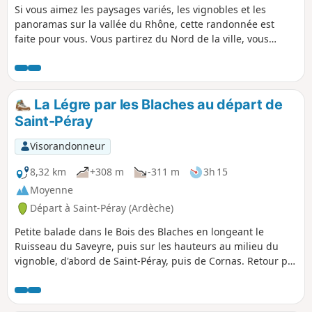
Si vous aimez les paysages variés, les vignobles et les
panoramas sur la vallée du Rhône, cette randonnée est
faite pour vous. Vous partirez du Nord de la ville, vous
pourrez admirer le port, le château-musée et le pont
suspendu. Vous monterez ensuite au milieu des vignobles
jusqu’au plateau ardéchois, où vous profiterez d’une vue
imprenable sur le Vercors et les Alpes avant de redescendre
La Légre par les Blaches au départ de
à la découverte de cet étonnant géant.
Saint-Péray
Visorandonneur
8,32 km
+308 m
-311 m
3h 15
Moyenne
Départ à Saint-Péray (Ardèche)
Petite balade dans le Bois des Blaches en longeant le
Ruisseau du Saveyre, puis sur les hauteurs au milieu du
vignoble, d'abord de Saint-Péray, puis de Cornas. Retour par
la piste reliant Cornas à Saint-Péray. Attention avec les
travaux de la déviation de St Péray le retour entre les points
10 et 11 est impossible provisoirement, continuer le long de