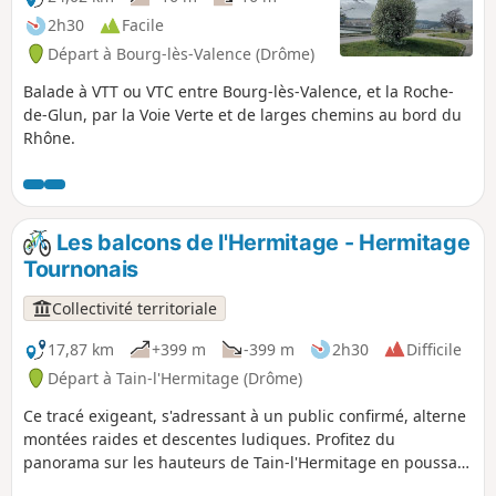
2h30
Facile
Départ à Bourg-lès-Valence (Drôme)
Balade à VTT ou VTC entre Bourg-lès-Valence, et la Roche-
de-Glun, par la Voie Verte et de larges chemins au bord du
Rhône.
Les balcons de l'Hermitage - Hermitage
Tournonais
Collectivité territoriale
17,87 km
+399 m
-399 m
2h30
Difficile
Départ à Tain-l'Hermitage (Drôme)
Ce tracé exigeant, s'adressant à un public confirmé, alterne
montées raides et descentes ludiques. Profitez du
panorama sur les hauteurs de Tain-l'Hermitage en poussant
jusqu'à la Chapelle avant d'entamer la dernière descente