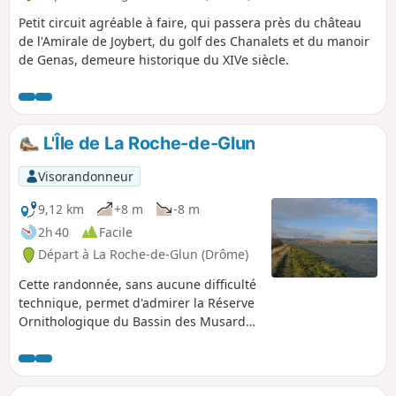
Petit circuit agréable à faire, qui passera près du château
de l'Amirale de Joybert, du golf des Chanalets et du manoir
de Genas, demeure historique du XIVe siècle.
L'Île de La Roche-de-Glun
Visorandonneur
9,12 km
+8 m
-8 m
2h 40
Facile
Départ à La Roche-de-Glun (Drôme)
Cette randonnée, sans aucune difficulté
technique, permet d'admirer la Réserve
Ornithologique du Bassin des Musards
ainsi que le village de La Roche De Glun.