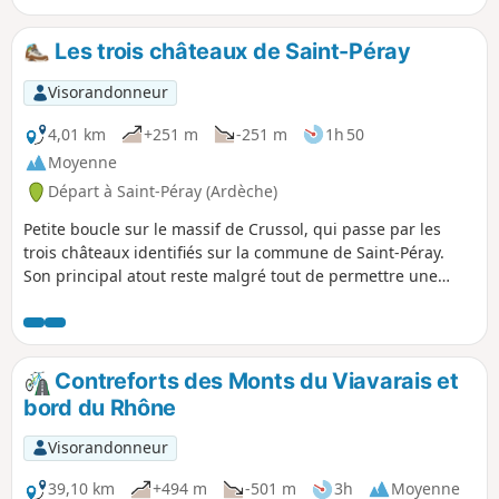
Rhône, le Vercors et bien plus encore.
Les trois châteaux de Saint-Péray
Visorandonneur
4,01 km
+251 m
-251 m
1h 50
Moyenne
Départ à Saint-Péray (Ardèche)
Petite boucle sur le massif de Crussol, qui passe par les
trois châteaux identifiés sur la commune de Saint-Péray.
Son principal atout reste malgré tout de permettre une
rapide ascension sur la crête de Crussol, la découverte de la
vallée du Rhône et celle du Château de Crussol, vu de haut
par le côté Sud. Le circuit demande une heure de marche,
mais n'hésitez pas à prévoir le double pour profiter à votre
Contreforts des Monts du Viavarais et
convenance des sites traversés.
bord du Rhône
Visorandonneur
39,10 km
+494 m
-501 m
3h
Moyenne