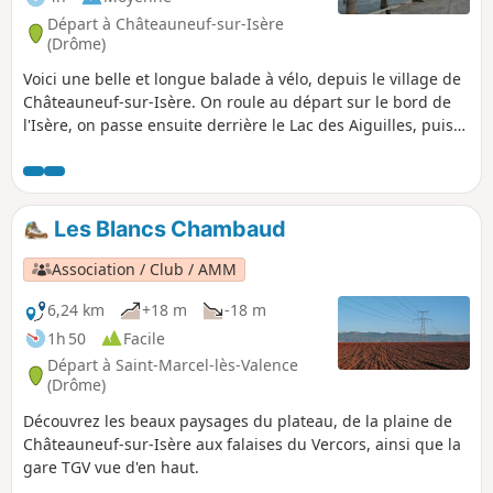
Départ à Châteauneuf-sur-Isère
(Drôme)
Voici une belle et longue balade à vélo, depuis le village de
Châteauneuf-sur-Isère. On roule au départ sur le bord de
l'Isère, on passe ensuite derrière le Lac des Aiguilles, puis
on longe le Canal du Rhône et ensuite le Rhône sur ces
deux rives. On traversera le fleuve grâce à la belle
passerelle en bois qui relie la Drôme et l’Ardèche. On se
dirige ensuite sur Saint-Jean-de-Muzols et on roulera sur la
Les Blancs Chambaud
nouvelle Voie Douce muzolaise sur la rive du Doux et
rejoindre la ViaRhôna pour le retour.
Association / Club / AMM
6,24 km
+18 m
-18 m
1h 50
Facile
Départ à Saint-Marcel-lès-Valence
(Drôme)
Découvrez les beaux paysages du plateau, de la plaine de
Châteauneuf-sur-Isère aux falaises du Vercors, ainsi que la
gare TGV vue d'en haut.