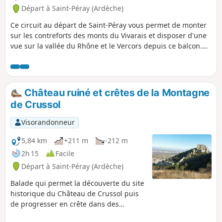
Départ à Saint-Péray (Ardèche)
Ce circuit au départ de Saint-Péray vous permet de monter
sur les contreforts des monts du Vivarais et disposer d'une
vue sur la vallée du Rhône et le Vercors depuis ce balcon.
De retour dans la plaine, on revient au Rhône pour suivre la
Viarhona.La partie "montagne" s'effectue sur de petites
routes, assez peu fréquentées. La partie urbaine est
globalement assez bien aménagée pour les vélo, pour une
Château ruiné et crêtes de la Montagne
circulation en dehors de la chaussée des voitures.
de Crussol
Visorandonneur
5,84 km
+211 m
-212 m
2h 15
Facile
Départ à Saint-Péray (Ardèche)
Balade qui permet la découverte du site
historique du Château de Crussol puis
de progresser en crête dans des
paysages alternant sous-bois de chênes