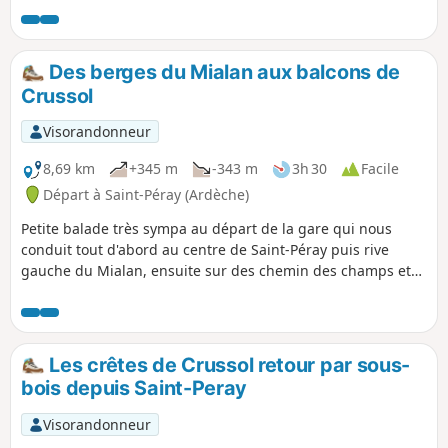
Des berges du Mialan aux balcons de
Crussol
Visorandonneur
8,69 km
+345 m
-343 m
3h 30
Facile
Départ à Saint-Péray (Ardèche)
Petite balade très sympa au départ de la gare qui nous
conduit tout d'abord au centre de Saint-Péray puis rive
gauche du Mialan, ensuite sur des chemin des champs et
pour finir par le sentier en balcon sous les crêtes de
Crussol.
Les crêtes de Crussol retour par sous-
bois depuis Saint-Peray
Visorandonneur