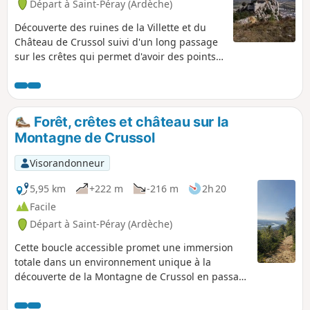
Départ à Saint-Péray (Ardèche)
Découverte des ruines de la Villette et du
Château de Crussol suivi d'un long passage
sur les crêtes qui permet d'avoir des points
de vue sur la vallée du Rhône et sur le
Vercors.
Forêt, crêtes et château sur la
Montagne de Crussol
Visorandonneur
5,95 km
+222 m
-216 m
2h 20
Facile
Départ à Saint-Péray (Ardèche)
Cette boucle accessible promet une immersion
totale dans un environnement unique à la
découverte de la Montagne de Crussol en passant
par la forêt, les crêtes et le château ruiné. Elle
vous offrira une vue imprenable sur la vallée du