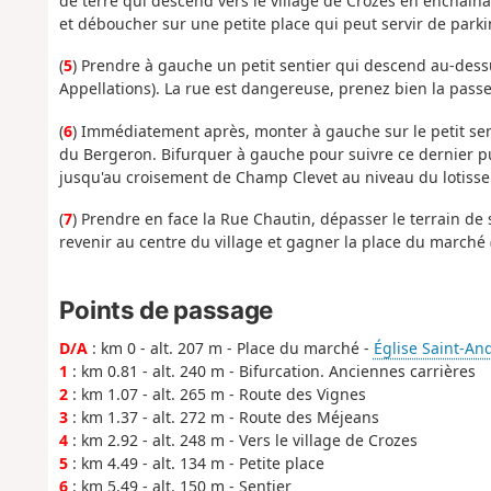
de terre qui descend vers le village de Crozes en enchaîn
et déboucher sur une petite place qui peut servir de parki
(
5
) Prendre à gauche un petit sentier qui descend au-dessu
Appellations). La rue est dangereuse, prenez bien la passe
(
6
) Immédiatement après, monter à gauche sur le petit se
du Bergeron. Bifurquer à gauche pour suivre ce dernier pu
jusqu'au croisement de Champ Clevet au niveau du lotiss
(
7
) Prendre en face la Rue Chautin, dépasser le terrain d
revenir au centre du village et gagner la place du marché 
Points de passage
D/A
: km 0 - alt. 207 m - Place du marché -
Église Saint-An
1
: km 0.81 - alt. 240 m - Bifurcation. Anciennes carrières
2
: km 1.07 - alt. 265 m - Route des Vignes
3
: km 1.37 - alt. 272 m - Route des Méjeans
4
: km 2.92 - alt. 248 m - Vers le village de Crozes
5
: km 4.49 - alt. 134 m - Petite place
6
: km 5.49 - alt. 150 m - Sentier