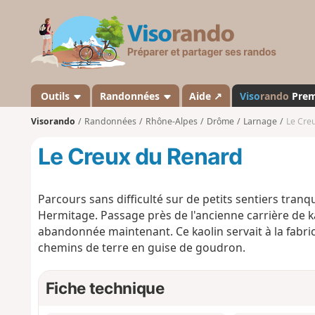
V
i
s
o
r
a
Outils
Randonnées
Aide ↗
Viso
rando
Pre
n
Visorando
Randonnées
Rhône-Alpes
Drôme
Larnage
Le Cre
d
o
Le Creux du Renard
Parcours sans difficulté sur de petits sentiers tranq
Hermitage. Passage près de l'ancienne carrière de ka
abandonnée maintenant. Ce kaolin servait à la fabrica
chemins de terre en guise de goudron.
Fiche technique