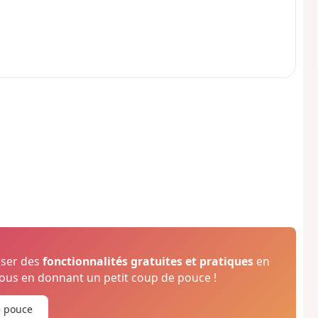
oser des
fonctionnalités gratuites et pratiques
en
us en donnant un petit coup de pouce !
e pouce