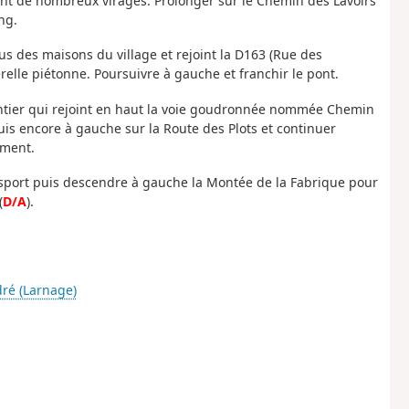
ant de nombreux virages. Prolonger sur le Chemin des Lavoirs
ng.
s des maisons du village et rejoint la D163 (Rue des
relle piétonne. Poursuivre à gauche et franchir le pont.
ntier qui rejoint en haut la voie goudronnée nommée Chemin
is encore à gauche sur la Route des Plots et continuer
ement.
e sport puis descendre à gauche la Montée de la Fabrique pour
(
D/A
).
dré (Larnage)