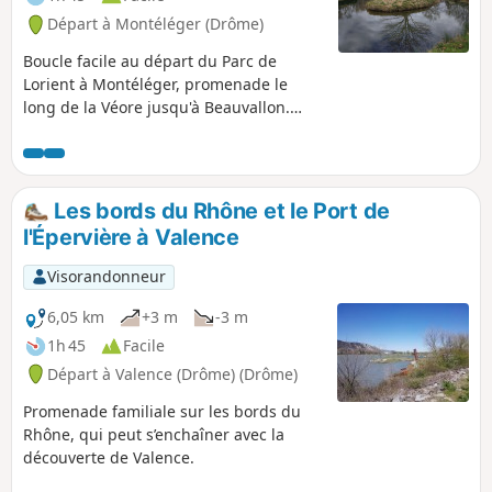
Départ à Montéléger (Drôme)
Boucle facile au départ du Parc de
Lorient à Montéléger, promenade le
long de la Véore jusqu'à Beauvallon.
Tour du Lac de Beauvallon et retour le
long de la Véore.
Les bords du Rhône et le Port de
l'Épervière à Valence
Visorandonneur
6,05 km
+3 m
-3 m
1h 45
Facile
Départ à Valence (Drôme) (Drôme)
Promenade familiale sur les bords du
Rhône, qui peut s’enchaîner avec la
découverte de Valence.