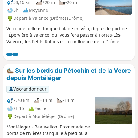
53,16 km
+20 m
-20 m
5h
Moyenne
Départ à Valence (Drôme) (Drôme)
Voici une belle et longue balade en vélo, depuis le port de
l'Épervière à Valence, qui vous fera passer à Portes-Lès-
Valence, les Petits Robins et la confluence de la Drôme.
Ensuite, côté Ardèche, la Voulte-Sur-Rhône, Beauchastel,
Charme-Sur Rhône, Soyons et retour au port par le Pont des
Lônes.
Sur les bords du Pétochin et de la Véore
depuis Montéléger
Visorandonneur
7,70 km
+14 m
-14 m
2h 15
Facile
Départ à Montéléger (Drôme)
Montéléger - Beauvallon. Promenade de
bords de rivières tranquille à pied ou à