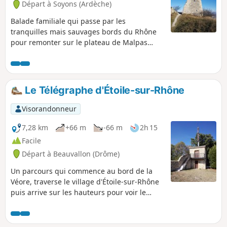
Départ à Soyons (Ardèche)
Balade familiale qui passe par les
tranquilles mais sauvages bords du Rhône
pour remonter sur le plateau de Malpas
dominant la commune de Soyons.
Le Télégraphe d'Étoile-sur-Rhône
Visorandonneur
7,28 km
+66 m
-66 m
2h 15
Facile
Départ à Beauvallon (Drôme)
Un parcours qui commence au bord de la
Véore, traverse le village d'Étoile-sur-Rhône
puis arrive sur les hauteurs pour voir le
télégraphe, ancêtre de nos
télécommunications.