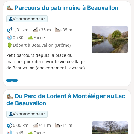
Parcours du patrimoine à Beauvallon
Visorandonneur
1,31 km
+35 m
-35 m
0h 30
Facile
Départ à Beauvallon (Drôme)
Petit parcours depuis la place du
marché, pour découvrir le vieux village
de Beauvallon (anciennement Lavache)
pour se terminer au bord du lac. Les
promeneurs "armés" d’un Smartphone
pourront avoir plus d'explications avec
les QR codes présents sur les panneaux
Du Parc de Lorient à Montéléger au Lac
qui jalonnent la visite.
de Beauvallon
Visorandonneur
6,06 km
+11 m
-11 m
1h 45
Facile