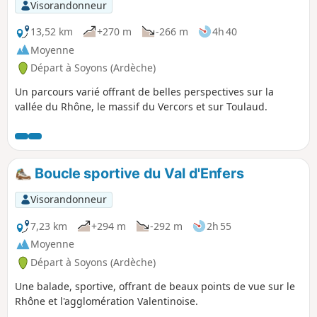
Visorandonneur
13,52 km
+270 m
-266 m
4h 40
Moyenne
Départ à Soyons (Ardèche)
Un parcours varié offrant de belles perspectives sur la
vallée du Rhône, le massif du Vercors et sur Toulaud.
Boucle sportive du Val d'Enfers
Visorandonneur
7,23 km
+294 m
-292 m
2h 55
Moyenne
Départ à Soyons (Ardèche)
Une balade, sportive, offrant de beaux points de vue sur le
Rhône et l'agglomération Valentinoise.