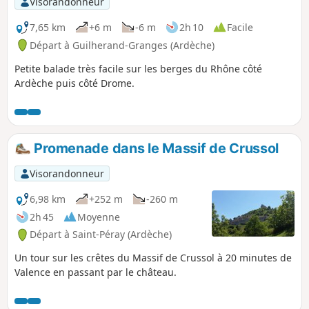
Visorandonneur
7,65 km
+6 m
-6 m
2h 10
Facile
Départ à Guilherand-Granges (Ardèche)
Petite balade très facile sur les berges du Rhône côté
Ardèche puis côté Drome.
Promenade dans le Massif de Crussol
Visorandonneur
6,98 km
+252 m
-260 m
2h 45
Moyenne
Départ à Saint-Péray (Ardèche)
Un tour sur les crêtes du Massif de Crussol à 20 minutes de
Valence en passant par le château.