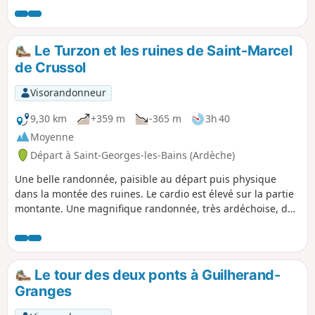
Le Turzon et les ruines de Saint-Marcel
de Crussol
Visorandonneur
9,30 km
+359 m
-365 m
3h 40
Moyenne
Départ à Saint-Georges-les-Bains (Ardèche)
Une belle randonnée, paisible au départ puis physique
dans la montée des ruines. Le cardio est élevé sur la partie
montante. Une magnifique randonnée, très ardéchoise, de
l'eau, des cailloux et un petit chemin quelquefois à peine
dessiné.
Le tour des deux ponts à Guilherand-
Granges