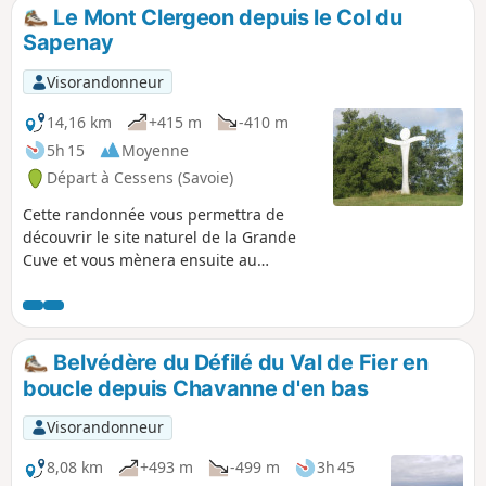
Le Mont Clergeon depuis le Col du
Sapenay
Visorandonneur
14,16 km
+415 m
-410 m
5h 15
Moyenne
Départ à Cessens (Savoie)
Cette randonnée vous permettra de
découvrir le site naturel de la Grande
Cuve et vous mènera ensuite au
sommet du Mont Clergeon et sa table
d'orientation. Découvrez également
l'habitat traditionnel de ces montagnes
au hameau de Montclergeon.
Belvédère du Défilé du Val de Fier en
boucle depuis Chavanne d'en bas
Visorandonneur
8,08 km
+493 m
-499 m
3h 45