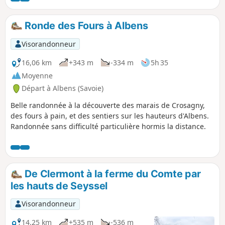
existants, cette boucle au départ de Droisy offre un accès
facile et ombragé, avec des chemins bien empierrés,
Ronde des Fours à Albens
praticables par tous temps. Par temps clair, la vue étendue
sur les Alpes mérite la montée.
Visorandonneur
16,06 km
+343 m
-334 m
5h 35
Moyenne
Départ à Albens (Savoie)
Belle randonnée à la découverte des marais de Crosagny,
des fours à pain, et des sentiers sur les hauteurs d'Albens.
Randonnée sans difficulté particulière hormis la distance.
De Clermont à la ferme du Comte par
les hauts de Seyssel
Visorandonneur
14,25 km
+535 m
-536 m