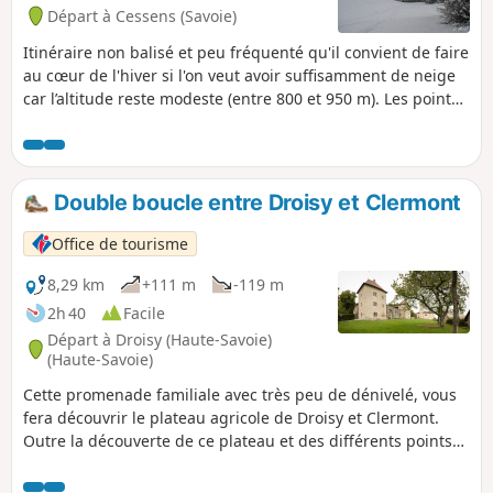
Départ à Cessens (Savoie)
Itinéraire non balisé et peu fréquenté qu'il convient de faire
au cœur de l'hiver si l'on veut avoir suffisamment de neige
car l’altitude reste modeste (entre 800 et 950 m). Les points
de vue sur le Lac du Bourget sont somptueux. En été, il est
possible de faire un itinéraire balisé "le tour de la
montagne du Sapenay", qui n'utilise pas cependant la
partie surplombant directement le lac.
Double boucle entre Droisy et Clermont
Office de tourisme
8,29 km
+111 m
-119 m
2h 40
Facile
Départ à Droisy (Haute-Savoie)
(Haute-Savoie)
Cette promenade familiale avec très peu de dénivelé, vous
fera découvrir le plateau agricole de Droisy et Clermont.
Outre la découverte de ce plateau et des différents points
de vue qu'il offre sur le Jura, le Vuache et bien-sûr le Mont-
Blanc, cette randonnée est l'occasion de visiter le Château