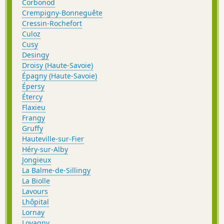
Corbonod
Crempigny-Bonneguête
Cressin-Rochefort
Culoz
Cusy
Desingy
Droisy (Haute-Savoie)
Épagny (Haute-Savoie)
Épersy
Étercy
Flaxieu
Frangy
Gruffy
Hauteville-sur-Fier
Héry-sur-Alby
Jongieux
La Balme-de-Sillingy
La Biolle
Lavours
Lhôpital
Lornay
Lovagny