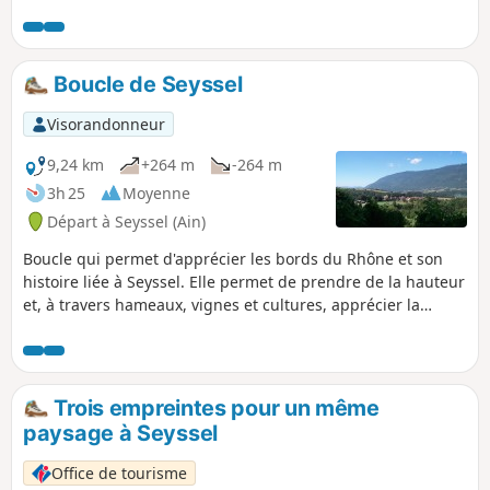
plus de temps, visitez le Musée de la Cordonnerie.
Boucle de Seyssel
Visorandonneur
9,24 km
+264 m
-264 m
3h 25
Moyenne
Départ à Seyssel (Ain)
Boucle qui permet d'apprécier les bords du Rhône et son
histoire liée à Seyssel. Elle permet de prendre de la hauteur
et, à travers hameaux, vignes et cultures, apprécier la
beauté de la vallée du Rhône coincée entre la montagne du
Gros Foug et le Mont Colombier.
Trois empreintes pour un même
paysage à Seyssel
Office de tourisme