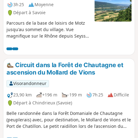
3h 25
Moyenne
Départ à Savoie
Parcours de la base de loisirs de Motz
jusqu'au sommet du village. Vue
magnifique sur le Rhône depuis Seyssel
jusqu'à Chindrieux.
Circuit dans la Forêt de Chautagne et
ascension du Mollard de Vions
Visorandonneur
23,90 km
+196 m
-199 m
7h 25
Difficile
Départ à Chindrieux (Savoie)
Belle randonnée dans la Forêt Domaniale de Chautagne
(peuplerais) avec, pour destination, le Mollard de Vions et le
Port de Chatillon. Le petit raidillon lors de l'ascension du
Mollard de Vions offre un panorama depuis le site du