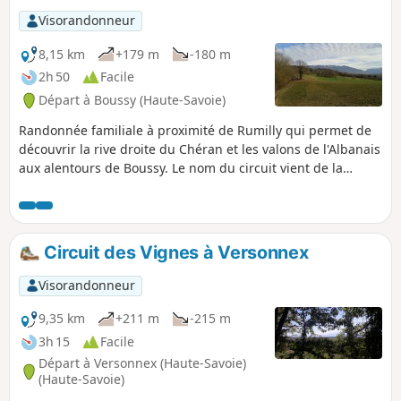
Visorandonneur
8,15 km
+179 m
-180 m
2h 50
Facile
Départ à Boussy (Haute-Savoie)
Randonnée familiale à proximité de Rumilly qui permet de
découvrir la rive droite du Chéran et les valons de l'Albanais
aux alentours de Boussy. Le nom du circuit vient de la
Croison de Boussy, une variété locale de petites pommes
qui aurait été introduite dans la région par des grognards
de Napoléon.
Circuit des Vignes à Versonnex
Visorandonneur
9,35 km
+211 m
-215 m
3h 15
Facile
Départ à Versonnex (Haute-Savoie)
(Haute-Savoie)