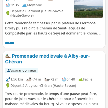
5h 35
Moyenne
Départ à Clermont (Haute-Savoie)
(Haute-Savoie)
Cette randonnée fait passer par le plateau de Clermont-
Droisy puis rejoint le Chemin de Saint-Jacques de
Compostelle par les hauts de Seyssel dominant le Rhône. La
montée vers la ferme du Comte se fait en forêt. La vue sur
l'albanais n'est peut-être pas aussi jolie que celle côté
Rhône mais elle permet de situer les nombreux villages de
la région.
Promenade médiévale à Alby-sur-
Chéran
Visorandonneur
1,56 km
+74 m
-72 m
0h 40
Facile
Départ à Alby-sur-Chéran (Haute-Savoie)
Très courte promenade, le temps d'une pause peut-être,
pour de jolies vues sur le Chéran et pour découvrir les
maisons médiévales du bourg. Si vous disposez d'un peu