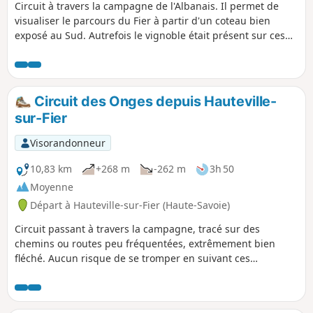
Circuit à travers la campagne de l'Albanais. Il permet de
visualiser le parcours du Fier à partir d'un coteau bien
exposé au Sud. Autrefois le vignoble était présent sur ces
terrains orientés Sud.
Circuit des Onges depuis Hauteville-
sur-Fier
Visorandonneur
10,83 km
+268 m
-262 m
3h 50
Moyenne
Départ à Hauteville-sur-Fier (Haute-Savoie)
Circuit passant à travers la campagne, tracé sur des
chemins ou routes peu fréquentées, extrêmement bien
fléché. Aucun risque de se tromper en suivant ces
fléchages. Jolie vue vers la Tournette en arrivant et en
repartant de Vaulx (point haut du circuit).