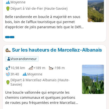
Moyenne
Départ à Val-de-Fier (Haute-Savoie)
Belle randonnée en boucle à majorité en sous
bois, loin de l'afflux touristique qui permet
d'apprécier de jolis panaromas tels que le Défilé
du Val du Fier, le Rhône en aval de Seyssel ou
encore la Chapelle en ruine de Saint-André
donnant sur la plaine de l'Albanais et les
contreforts du Semnoz.
Sur les hauteurs de Marcellaz-Albanais
Visorandonneur
10,98 km
+189 m
-198 m
3h 40
Moyenne
Départ à Marcellaz-Albanais (Haute-
Savoie)
Une boucle vallonnée qui emprunte les
chemins communaux et quelques portions
de routes peu fréquentées entre Marcellaz-
Albanais et Montagny-les-Lanches.