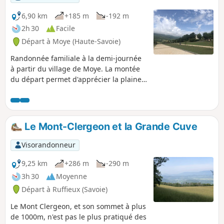
6,90 km
+185 m
-192 m
2h 30
Facile
Départ à Moye (Haute-Savoie)
Randonnée familiale à la demi-journée
à partir du village de Moye. La montée
du départ permet d'apprécier la plaine
de Rumilly et le piémont haut-savoyard.
La deuxième partie du circuit vous fera
découvrir les différents hameaux de
Moye ; sans oublier les petits plus du
Le Mont-Clergeon et la Grande Cuve
circuit : la petite cascade et le pont sur
la Rivière du Parmand.
Visorandonneur
9,25 km
+286 m
-290 m
3h 30
Moyenne
Départ à Ruffieux (Savoie)
Le Mont Clergeon, et son sommet à plus
de 1000m, n'est pas le plus pratiqué des