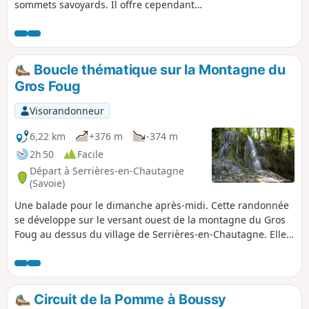
sommets savoyards. Il offre cependant
une vue à 360° sur le cours du Rhône et
les massifs des Bauges, Aravis et du
Mont-Blanc. Le parcours est en grande
partie ombragé.
Boucle thématique sur la Montagne du
Gros Foug
Visorandonneur
6,22 km
+376 m
-374 m
2h 50
Facile
Départ à Serrières-en-Chautagne
(Savoie)
Une balade pour le dimanche après-midi. Cette randonnée
se développe sur le versant ouest de la montagne du Gros
Foug au dessus du village de Serrières-en-Chautagne. Elle
est agrémentée de différents thèmes : carrière de tuf,
restauration des terrains en montagne, vignoble. Ajoutons
à cela la présence du Rhône et du Mont Colombier.
Excellent balisage et nombreux panneaux directionnels.
Circuit de la Pomme à Boussy