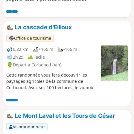
La cascade d'Eilloux
Office de tourisme
6,82 km
+166 m
-166 m
2h 25
Facile
Départ à Corbonod (Ain)
Cette randonnée vous fera découvrir les
paysages agricoles de la commune de
Corbonod. Avec ses 100 hectares, le vignoble
de Seyssel est l'une des plus petites et
anciennes AOP de France (1942). Profitez de
cette randonnée pour déguster (avec
modération) chez nos viticulteurs les vins
Le Mont Laval et les Tours de César
blancs de cépage Molette et Altesse,
typiques de notre territoire. Vous pourrez
Visorandonneur
aussi faire une halte à la cascade d'Eilloux