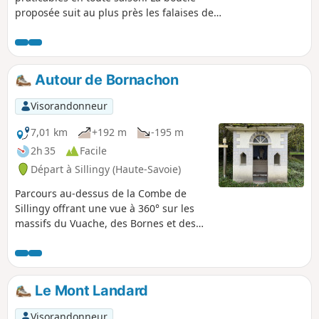
proposée suit au plus près les falaises de
Mont Laval : en pied des falaises à l’aller, au
rebord de leur sommet au retour.
Autour de Bornachon
Visorandonneur
7,01 km
+192 m
-195 m
2h 35
Facile
Départ à Sillingy (Haute-Savoie)
Parcours au-dessus de la Combe de
Sillingy offrant une vue à 360° sur les
massifs du Vuache, des Bornes et des
Bauges. La table d'orientation de
Bornachon est l'emplacement
exceptionnel pour visualiser tous ces
massifs.
Le Mont Landard
Visorandonneur