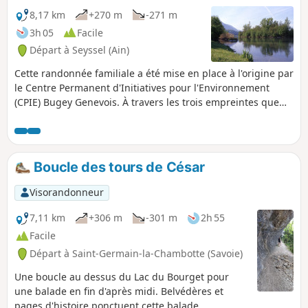
8,17 km
+270 m
-271 m
3h 05
Facile
Départ à Seyssel (Ain)
Cette randonnée familiale a été mise en place à l'origine par
le Centre Permanent d'Initiatives pour l'Environnement
(CPIE) Bugey Genevois. À travers les trois empreintes que
sont la Terre, l'Histoire et le Rhône, vous découvrirez les
multiples facettes paysagères du Haut-Rhône.
Boucle des tours de César
Visorandonneur
7,11 km
+306 m
-301 m
2h 55
Facile
Départ à Saint-Germain-la-Chambotte (Savoie)
Une boucle au dessus du Lac du Bourget pour
une balade en fin d'après midi. Belvédères et
pages d'histoire ponctuent cette balade.