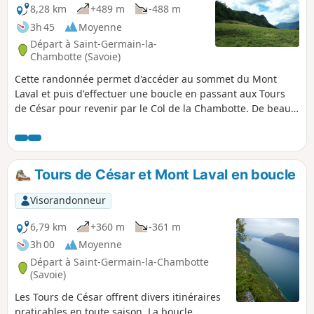
pour profiter de sa fraîcheur.
8,28 km
+489 m
-488 m
3h 45
Moyenne
Départ à Saint-Germain-la-
Chambotte (Savoie)
Cette randonnée permet d'accéder au sommet du Mont
Laval et puis d'effectuer une boucle en passant aux Tours
de César pour revenir par le Col de la Chambotte. De beaux
points de vue sur le Lac du Bourget et les massifs
environnants.
Tours de César et Mont Laval en boucle
Visorandonneur
6,79 km
+360 m
-361 m
3h 00
Moyenne
Départ à Saint-Germain-la-Chambotte
(Savoie)
Les Tours de César offrent divers itinéraires
praticables en toute saison. La boucle