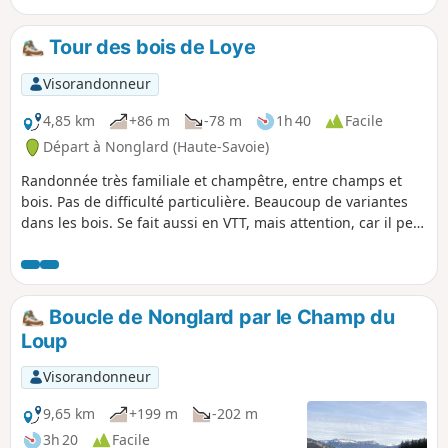
de Clermont (XVIe siècle).
Tour des bois de Loye
Visorandonneur
4,85 km
+86 m
-78 m
1h 40
Facile
Départ à Nonglard (Haute-Savoie)
Randonnée très familiale et champêtre, entre champs et
bois. Pas de difficulté particulière. Beaucoup de variantes
dans les bois. Se fait aussi en VTT, mais attention, car il peut
y avoir des arbres tombés. Belles vues sur la Montagne
d'Âge, sur la Mandallaz et la Montagne du Gros Foug qui
nous sépare de la vallée du Rhône.
Boucle de Nonglard par le Champ du
Loup
Visorandonneur
9,65 km
+199 m
-202 m
3h 20
Facile