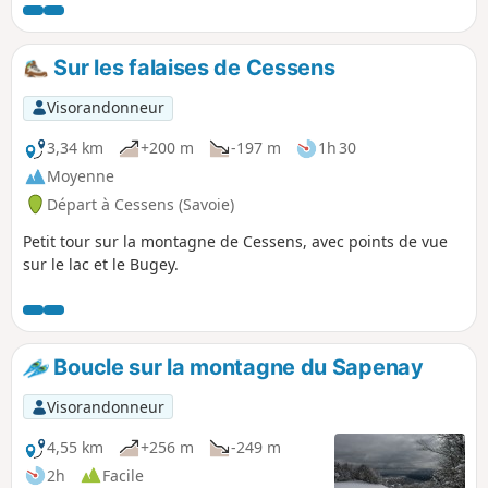
Sur les falaises de Cessens
Visorandonneur
3,34 km
+200 m
-197 m
1h 30
Moyenne
Départ à Cessens (Savoie)
Petit tour sur la montagne de Cessens, avec points de vue
sur le lac et le Bugey.
Boucle sur la montagne du Sapenay
Visorandonneur
4,55 km
+256 m
-249 m
2h
Facile