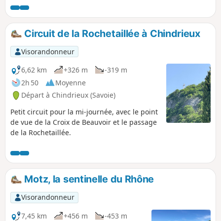
Nombreux panoramas sur le Jura, les Bornes
les Aravis et les Bauges.
Circuit de la Rochetaillée à Chindrieux
Visorandonneur
6,62 km
+326 m
-319 m
2h 50
Moyenne
Départ à Chindrieux (Savoie)
Petit circuit pour la mi-journée, avec le point
de vue de la Croix de Beauvoir et le passage
de la Rochetaillée.
Motz, la sentinelle du Rhône
Visorandonneur
7,45 km
+456 m
-453 m