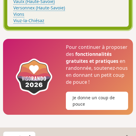
Vaulx (Haute-Savoie)
Versonnex (Haute-Savoie)
Vions
Viuz-la-Chiésaz
Pour continuer à proposer
des
fonctionnalités
gratuites et pratiques
en
randonnée, soutenez-nous
en donnant un petit coup
de pouce !
Je donne un coup de
pouce
C