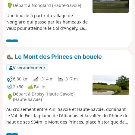
Départ à Nonglard (Haute-Savoie)
Une boucle à partir du village de
Nonglard qui passe par les hameaux de
Vaux pour atteindre le Col d'Angely. La
descente vers Sillingy offre une belle
vue sur le bassin annécien et au delà
sur les massifs des Aravis et du Mont
Blanc. Le Champ du Loup est le point
Le Mont des Princes en boucle
médian de cette randonnée qui revient
ensuite vers Nonglard par le hameau de
Visorandonneur
Quincy.
6,80 km
+314 m
-317 m
2h 50
Facile
Départ à Droisy (Haute-Savoie)
(Haute-Savoie)
Au croisement entre Ain, Savoie et Haute-Savoie, dominant
le Val de Fier, la plaine de l'Albanais et la vallée du Rhône du
haut de ses 934m le Mont des Princes, place historique de
résistance contre l'occupation Italo-Allemande est un
incontournable de la région. Parmi les nombreux itinéraires