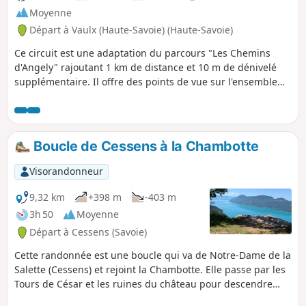
Moyenne
Départ à Vaulx (Haute-Savoie) (Haute-Savoie)
Ce circuit est une adaptation du parcours "Les Chemins
d'Angely" rajoutant 1 km de distance et 10 m de dénivelé
supplémentaire. Il offre des points de vue sur l'ensemble
des massifs environnants : Bornes, Aravis, Bauges, Jura,
Chartreuse et Belledonne, comme un 360°. Et par temps
clair, le Mont Blanc veille sur toute votre trace.
Boucle de Cessens à la Chambotte
Visorandonneur
9,32 km
+398 m
-403 m
3h 50
Moyenne
Départ à Cessens (Savoie)
Cette randonnée est une boucle qui va de Notre-Dame de la
Salette (Cessens) et rejoint la Chambotte. Elle passe par les
Tours de César et les ruines du château pour descendre
ensuite vers le hameau de la Chambotte en suivant la crête.