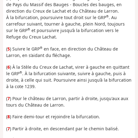
de Pays du Massif des Bauges - Boucles des bauges, en
direction du Creux de Lachat et du Château de Larron.
®
À la bifurcation, poursuivre tout droit sur le GRP
. Au
carrefour suivant, tourner à gauche, plein Nord, toujours
®
sur le GRP
et poursuivre jusqu’à la bifurcation vers le
Refuge du Creux Lachat.
®
(
5
) Suivre le GRP
en face, en direction du Château de
Larron, en s’aidant du fléchage.
(
6
) À la Stèle du Creux de Lachat, virer à gauche en quittant
®
le GRP
. À la bifurcation suivante, suivre à gauche, puis à
droite, à celle qui suit. Poursuivre ainsi jusqu’à la bifurcation
à la cote 1239.
(
7
) Pour le château de Larron, partir à droite, jusqu'aux aux
tours du Château de Larron.
(
8
) Faire demi-tour et rejoindre la bifurcation.
(
7
) Partir à droite, en descendant par le chemin balisé.