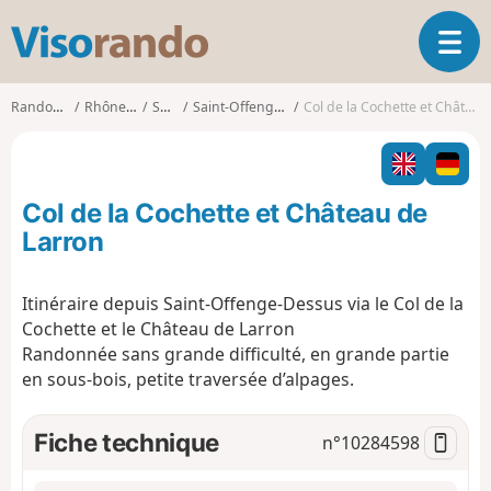
V
O
i
u
s
v
o
Randonnées
Rhône-Alpes
Savoie
Saint-Offenge-Dessus
Col de la Cochette et Château de Larron
r
r
i
a
r
n
l
d
Col de la Cochette et Château de
a
o
n
Larron
a
v
Itinéraire depuis Saint-Offenge-Dessus via le Col de la
i
Cochette et le Château de Larron
g
a
Randonnée sans grande difficulté, en grande partie
t
en sous-bois, petite traversée d’alpages.
i
o
Fiche technique
n°
10284598
n