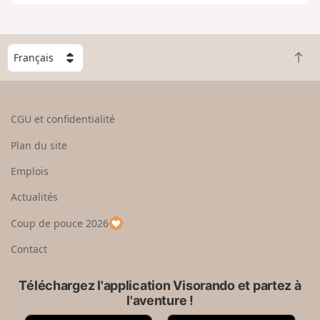
e
n
g
C
r
R
h
a
e
o
n
t
i
d
o
s
CGU et confidentialité
u
i
r
s
Plan du site
e
s
n
e
Emplois
h
z
Actualités
a
u
u
n
Coup de pouce 2026
t
p
a
Contact
y
s
Téléchargez l'application Visorando et partez à
l'aventure !