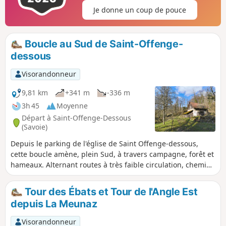
Je donne un coup de pouce
Boucle au Sud de Saint-Offenge-
dessous
Visorandonneur
9,81 km
+341 m
-336 m
3h 45
Moyenne
Départ à Saint-Offenge-Dessous
(Savoie)
Depuis le parking de l'église de Saint Offenge-dessous,
cette boucle amène, plein Sud, à travers campagne, forêt et
hameaux. Alternant routes à très faible circulation, chemins
et sentiers, elle réserve quelques jolies vues.
Tour des Ébats et Tour de l'Angle Est
depuis La Meunaz
Visorandonneur