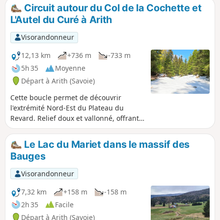
Circuit autour du Col de la Cochette et
L'Autel du Curé à Arith
Visorandonneur
12,13 km
+736 m
-733 m
5h 35
Moyenne
Départ à Arith (Savoie)
Cette boucle permet de découvrir
l'extrémité Nord-Est du Plateau du
Revard. Relief doux et vallonné, offrant
des perspectives sur le massif des
Bauges, sur le Lac du Bourget et, au
Le Lac du Mariet dans le massif des
point culminant, une vue plus étendue
Bauges
sur l'arc alpin et le Mont Blanc.Un petit
détour à l'Autel du Curé vous mettra sur
Visorandonneur
les traces de la Terreur révolutionnaire
en Savoie.
7,32 km
+158 m
-158 m
2h 35
Facile
Départ à Arith (Savoie)