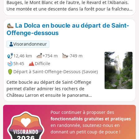
Bauges, le Mont Blanc et de l'autre, le Revard et l'Albanais.
Une montée et une descente dans la forêt pour la fraîcheur,
un plateau en alpage en haut pour la vue, cette balade
présente de nombreuses qualités. Ce circuit ne présente
La Dolca en boucle au départ de Saint-
pas de difficulté technique. À noter un passage avec câble
Offenge-dessous
sans grande difficulté après les chalets Mermet.
Visorandonneur
12,46 km
+754 m
-749 m
5h 45
Difficile
Départ à Saint-Offenge-Dessous (Savoie)
Cette boucle au départ de Saint-Offenge
permet d'aller admirer les rochers de
Château Larron et ensuite le panorama
depuis le sommet de la Dolca. Belle vue sur
le Lac du Bourget let la montagne du Chat
Pour continuer à proposer des
depuis le Chalet Trousset. Belles vues
fonctionnalités gratuites et pratiques
également depuis le Golet du Pont.
en randonnée, soutenez-nous en
donnant un petit coup de pouce !