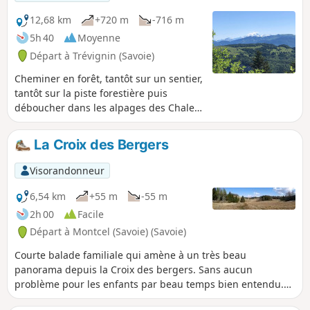
12,68 km
+720 m
-716 m
5h 40
Moyenne
Départ à Trévignin (Savoie)
Cheminer en forêt, tantôt sur un sentier,
tantôt sur la piste forestière puis
déboucher dans les alpages des Chalets
de la Clusaz , atteindre le sublime point
de vue de la Tour des Ébats qui permet
La Croix des Bergers
d'admirer le Lac du Bourget, la Chaîne
de l'Épine, les Bauges, la Tournette et
Visorandonneur
au loin le Mont Blanc puis par un
parcours de crête atteindre le point
6,54 km
+55 m
-55 m
haut du Revard qui est la Tour de
2h 00
Facile
l'Angle Est et son magnifique panorama.
Départ à Montcel (Savoie) (Savoie)
Retour par le sentier dit de la
Crémaillére.
Courte balade familiale qui amène à un très beau
panorama depuis la Croix des bergers. Sans aucun
problème pour les enfants par beau temps bien entendu.
Compter 2h30 aller retour.