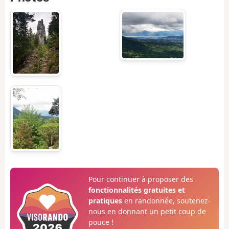
Pour continuer à proposer des
fonctionnalités gratuites et
pratiques
en randonnée, soutenez-
nous en donnant un petit coup de
pouce !