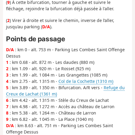
(
9
) À cette bifurcation, tourner à gauche et suivre le
fléchage, rejoindre la bifurcation déjà passée à l'aller.
(
2
) Virer à droite et suivre le chemin, inverse de l’aller,
jusqu’au parking (
D/A
).
Points de passage
D/A
: km 0 - alt. 753 m - Parking Les Combes Saint Offenge
Dessus
1
: km 0.68 - alt. 872 m - Les daudes (880 m)
2
: km 1.09 - alt. 920 m - Le Rosset (925 m)
3
: km 1.99 - alt. 1 084 m - Les Grangettes (1085 m)
4
: km 2.75 - alt. 1 315 m -
Col de la Cochette (1310 m)
5
: km 3.89 - alt. 1 350 m - Bifurcation. A/R vers -
Refuge du
Creux de Lachat (1361 m)
6
: km 4.42 - alt. 1 315 m - Stèle du Creux de Lachat
7
: km 4.98 - alt. 1 272 m - Accès au château de Larron
8
: km 5.38 - alt. 1 264 m - Château de Larron
9
: km 6.82 - alt. 1 045 m - La Place (1040 m)
D/A
: km 8.63 - alt. 751 m - Parking Les Combes Saint
Offenge Dessus