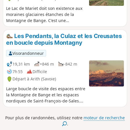
Le Lac de Mariet doit son existence aux
moraines glaciaires étanches de la
Montagne de Bange. C'est une
randonnée facile et courte qui vous
amène dans les alpages aux nombreux
Les Pendants, la Culaz et les Creusates
chalets entretenus. Accessible aux
en boucle depuis Montagny
débutants et aux jeunes compte tenu
du dénivelé et de sa longueur. Ne
Visorandonneur
cherchez pas trop un "lac", c'est plutôt
une mare de quelques centaines de
19,31 km
+846 m
-842 m
mètres carrés au bout de l'alpage vers
7h 55
Difficile
le Nord.
Départ à Arith (Savoie)
Large boucle de visite des espaces entre
la Montagne de Bange et les espaces
nordiques de Saint-François-de-Sales.
La montée se fait par le Mariet dessus
jusqu’au Creux de Lachat, puis par le
Pour plus de randonnées, utilisez notre
moteur de recherche
refuge, une grimpée aux Pendants pour
.
redescendre par la crête et sa table