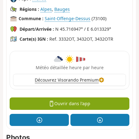
Régions :
Alpes
,
Bauges
Commune :
Saint-Offenge-Dessus
(73100)
Départ/Arrivée :
N 45.716947° / E 6.013329°
Carte(s) IGN :
Ref. 3332OT, 3432OT, 3432OTR
Météo détaillée heure par heure
Découvrez Visorando Premium
Ouvrir dans l'app
Photos