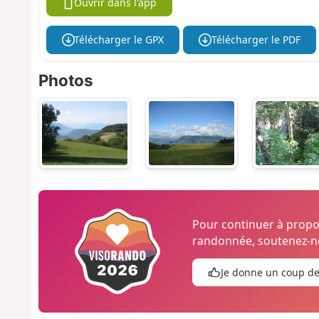
Ouvrir dans l'app
Télécharger le GPX
Télécharger le PDF
Photos
Pour continuer à prop
randonnée, soutenez-no
Je donne un coup d