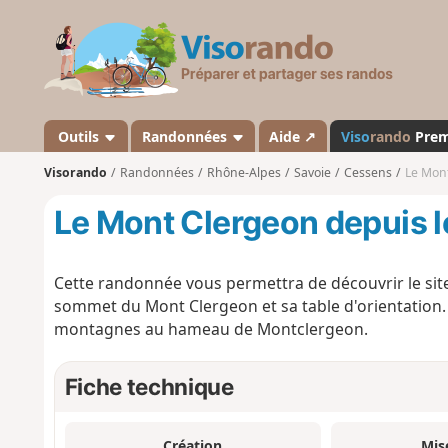
V
i
s
o
r
a
Outils
Randonnées
Aide ↗
Viso
rando
Pre
n
Visorando
Randonnées
Rhône-Alpes
Savoie
Cessens
Le Mont
d
o
Le Mont Clergeon depuis l
Cette randonnée vous permettra de découvrir le sit
sommet du Mont Clergeon et sa table d'orientation. 
montagnes au hameau de Montclergeon.
Fiche technique
Création
Mis