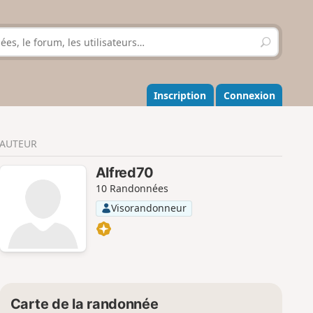
R
e
c
h
e
Inscription
Connexion
r
c
h
AUTEUR
e
r
Alfred70
10 Randonnées
Visorandonneur
Carte de la randonnée