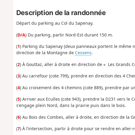
Description de la randonnée
Départ du parking au Col du Sapenay.
(
D/A
) Du parking, partir Nord-Est durant 150 m.
(
1
) Parking du Sapenay (deux panneaux portent le même no
direction de la Montagne de
Cessens
.
(
2
) À Gouttaz, aller à droite en direction de « Les Grands C
(
3
) Au carrefour (cote 799), prendre en direction des 4 Che
(
4
) Au croisement des 4 chemins (cote 889), prendre par un
(
5
) Arriver aux Eculles (cote 943), prendre la D231 vers le 
s'engage plein Nord, dans la prairie puis dans le bois.
(
6
) Au Bois des Combes, aller à droite, en direction de la 
(
7
) À l’intersection, partir à droite pour se rendre en alle