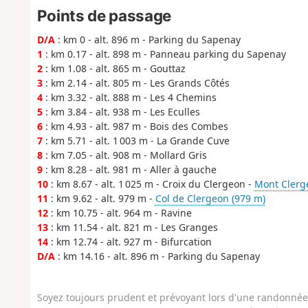
Points de passage
D/A
: km 0 - alt. 896 m - Parking du Sapenay
1
: km 0.17 - alt. 898 m - Panneau parking du Sapenay
2
: km 1.08 - alt. 865 m - Gouttaz
3
: km 2.14 - alt. 805 m - Les Grands Côtés
4
: km 3.32 - alt. 888 m - Les 4 Chemins
5
: km 3.84 - alt. 938 m - Les Eculles
6
: km 4.93 - alt. 987 m - Bois des Combes
7
: km 5.71 - alt. 1 003 m - La Grande Cuve
8
: km 7.05 - alt. 908 m - Mollard Gris
9
: km 8.28 - alt. 981 m - Aller à gauche
10
: km 8.67 - alt. 1 025 m - Croix du Clergeon -
Mont Clerg
11
: km 9.62 - alt. 979 m -
Col de Clergeon (979 m)
12
: km 10.75 - alt. 964 m - Ravine
13
: km 11.54 - alt. 821 m - Les Granges
14
: km 12.74 - alt. 927 m - Bifurcation
D/A
: km 14.16 - alt. 896 m - Parking du Sapenay
Soyez toujours prudent et prévoyant lors d'une randonnée. 