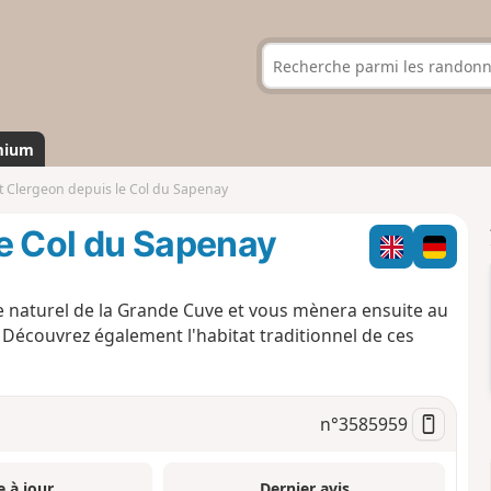
mium
 Clergeon depuis le Col du Sapenay
e Col du Sapenay
e naturel de la Grande Cuve et vous mènera ensuite au
Découvrez également l'habitat traditionnel de ces
n°
3585959
e à jour
Dernier avis