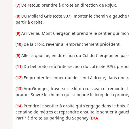
(
7
) De retour, prendre à droite en direction de Rojux.
(
8
) Du Mollard Gris (cote 907), monter le chemin à gauche v
partir à droite.
(
9
) Arriver au Mont Clergeon et prendre le sentier qui mo
(
10
) De la croix, revenir à l'embranchement précédent.
(
9
) Aller à gauche, en direction du Col du Clergeon en pa
(
11
) Du bel oratoire à l’intersection du col (cote 979), pre
(
12
) Emprunter le sentier qui descend à droite, dans une ra
(
13
) Aux Granges, traverser le lit du ruisseau et remonter 
prairie. Suivre le chemin qui s'engage le long de la prairie,
(
14
) Prendre le sentier à droite qui s'engage dans le bois. 
centaine de mètres et reprendre ensuite le sentier à gau
Partir à droite au parking du Sapenay (
D/A
).