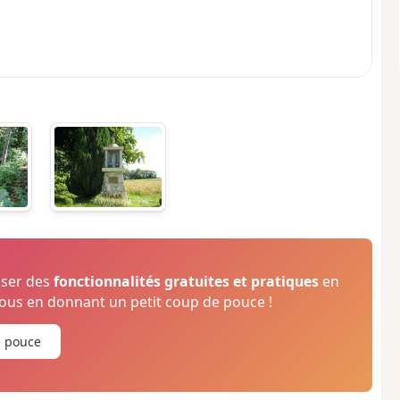
oser des
fonctionnalités gratuites et pratiques
en
us en donnant un petit coup de pouce !
e pouce