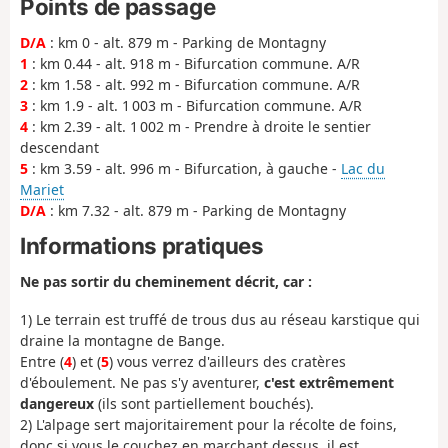
Points de passage
D/A
: km 0 - alt. 879 m - Parking de Montagny
1
: km 0.44 - alt. 918 m - Bifurcation commune. A/R
2
: km 1.58 - alt. 992 m - Bifurcation commune. A/R
3
: km 1.9 - alt. 1 003 m - Bifurcation commune. A/R
4
: km 2.39 - alt. 1 002 m - Prendre à droite le sentier
descendant
5
: km 3.59 - alt. 996 m - Bifurcation, à gauche -
Lac du
Mariet
D/A
: km 7.32 - alt. 879 m - Parking de Montagny
Informations pratiques
Ne pas sortir du cheminement décrit, car :
1) Le terrain est truffé de trous dus au réseau karstique qui
draine la montagne de Bange.
Entre (
4
) et (
5
) vous verrez d'ailleurs des cratères
d'éboulement. Ne pas s'y aventurer,
c'est extrêmement
dangereux
(ils sont partiellement bouchés).
2) L'alpage sert majoritairement pour la récolte de foins,
donc si vous le couchez en marchant dessus, il est