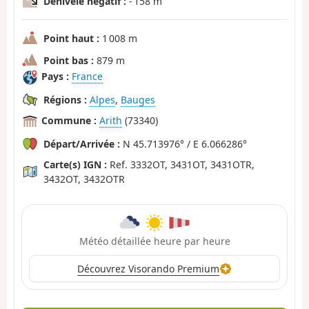
Dénivelé négatif :
- 158 m
Point haut :
1 008 m
Point bas :
879 m
Pays :
France
Régions :
Alpes
,
Bauges
Commune :
Arith
(73340)
Départ/Arrivée :
N 45.713976° / E 6.066286°
Carte(s) IGN :
Ref. 3332OT, 3431OT, 3431OTR,
3432OT, 3432OTR
Météo détaillée heure par heure
Découvrez Visorando Premium