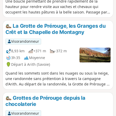
Une boucle permettant de prendre rapidement de la
hauteur pour rendre visite aux vaches et chevaux qui
occupent les hautes pâtures à la belle saison. Passage par
quelques belvédères offrants de très belles
vues.Application Visorando utile sur certaines portions
La Grotte de Prérouge, les Granges du
Crêt et la Chapelle de Montagny
Visorandonneur
8,93 km
+371 m
-372 m
3h 35
Moyenne
Départ à Arith (Savoie)
Quand les sommets sont dans les nuages ou sous la neige,
une randonnée sans prétention à travers la campagne
d'Arith. Au départ de la randonnée, la Grotte de Prérouge et
la résurgence à proximité du moulin constituent de beaux
points d'intérêt. De belles maisons et d'anciennes granges
Grottes de Prérouge depuis la
sont au rendez-vous.
chocolaterie
Visorandonneur