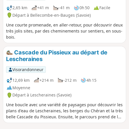
2,65 km
+41 m
-41 m
0h 50
Facile
Départ à Bellecombe-en-Bauges (Savoie)
Une courte promenade, en aller-retour, pour découvrir deux
très jolis sites, par des cheminements sur sentiers, en sous-
bois.
Cascade du Pissieux au départ de
Lescheraines
Visorandonneur
12,69 km
+214 m
-212 m
4h 15
Moyenne
Départ à Lescheraines (Savoie)
Une boucle avec une variété de paysages pour découvrir les
plans d'eau de Lescheraines, les berges du Chéran et la très
belle Cascade du Pissieux. Ensuite, le parcours prend de la
hauteur pour de belles vues sur les sommets environnant.