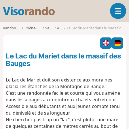
V
O
i
u
s
v
o
Randonnées
Rhône-Alpes
Savoie
Arith
Le Lac du Mariet dans le massif des Bauges
r
r
i
a
r
n
l
d
Le Lac du Mariet dans le massif des
a
o
n
Bauges
a
v
Le Lac de Mariet doit son existence aux moraines
i
glaciaires étanches de la Montagne de Bange.
g
a
C'est une randonnée facile et courte qui vous amène
t
dans les alpages aux nombreux chalets entretenus.
i
Accessible aux débutants et aux jeunes compte tenu
o
du dénivelé et de sa longueur.
n
Ne cherchez pas trop un "lac", c'est plutôt une mare
de quelques centaines de mètres carrés au bout de