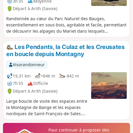
3h 35
Moyenne
Départ à Arith (Savoie)
Randonnée au cœur du Parc Naturel des Bauges,
essentiellement en sous-bois, agréable et facile, permettant
de découvrir les alpages du Mariet dans lesquels
s'éparpillent de jolis chalets ainsi qu'un petit lac... une
touche aquatique dans un océan de prairies fleuries. GPS
Les Pendants, la Culaz et les Creusates
conseillé !
en boucle depuis Montagny
Visorandonneur
19,31 km
+846 m
-842 m
7h 55
Difficile
Départ à Arith (Savoie)
Large boucle de visite des espaces entre
la Montagne de Bange et les espaces
nordiques de Saint-François-de-Sales.
La montée se fait par le Mariet dessus
jusqu’au Creux de Lachat, puis par le
Pour continuer à proposer des
refuge, une grimpée aux Pendants pour