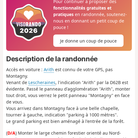
Pour continuer à proposer des
fonctionnalités gratuites et
pratiques
en randonnée, soutenez-
nous en donnant un petit coup de
pouce !
Je donne un coup de pouce
Description de la randonnée
Accès en voiture :
Arith
est connu de votre GPS, pas
Montagny.
Venant de
Lescheraines
, l'indication "Arith" par la D62B est
évidente. Passé le panneau d'agglomération "Arith", monter
tout droit, vous verrez le petit panneau "Montagny" en face
de vous.
Vous arrivez dans Montagny face à une belle chapelle,
tourner à gauche, indication "parking à 1000 mètres".
Le grand parking est bien aménagé à l'entrée de la forêt.
(
D/A
) Monter le large chemin forestier orienté au Nord-