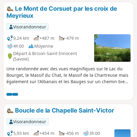
de l'Épine, les Bauges, la Tournette et
Le Mont de Corsuet par les croix de
au loin le Mont Blanc puis par un
Meyrieux
parcours de crête atteindre le point
haut du Revard qui est la Tour de
Visorandonneur
l'Angle Est et son magnifique panorama.
Retour par le sentier dit de la
9,24 km
+487 m
-479 m
Crémaillére.
4h 00
Moyenne
Départ à Brison-Saint-Innocent
(Savoie)
Une randonnée avec des vues magnifiques sur le Lac du
Bourget, le Massif du Chat, le Massif de la Chartreuse mais
également sur l'Albanais et les Bauges sur un chemin bien
entretenu.
Boucle de la Chapelle Saint-Victor
Visorandonneur
5,93 km
+454 m
-456 m
3h 00