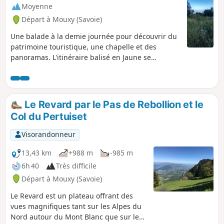
Moyenne
Départ à Mouxy (Savoie)
Une balade à la demie journée pour découvrir du
patrimoine touristique, une chapelle et des
panoramas. L'itinéraire balisé en Jaune se
développe sous le Mont Revard. Cette boucle peut
se pratiquer dans un sens ou dans l'autre.
Le Revard par le Pas de Rebollion et le
Col du Pertuiset
Visorandonneur
13,43 km
+988 m
-985 m
6h 40
Très difficile
Départ à Mouxy (Savoie)
Le Revard est un plateau offrant des
vues magnifiques tant sur les Alpes du
Nord autour du Mont Blanc que sur le