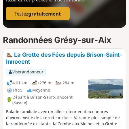
p
Testez
gratuitement
Randonnées Grésy-sur-Aix
La Grotte des Fées depuis Brison-Saint-
Innocent
Visorandonneur
4,01 km
+276 m
-284 m
1h 55
Moyenne
Départ à Brison-Saint-Innocent
(Savoie)
Balade familiale avec un aller-retour en deux heures
environ, visite de la grotte incluse. Variante plus simple de
la randonnée existante, la Combe aux Moines et la Grotte