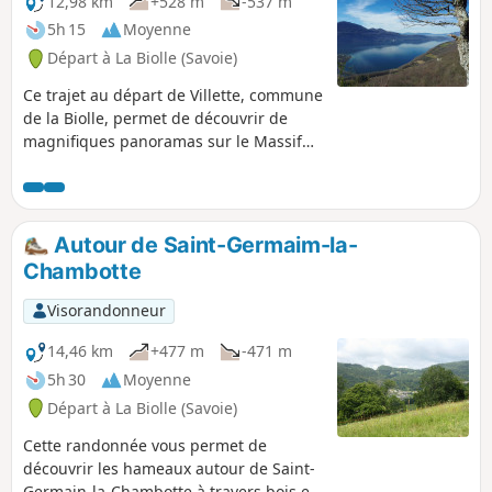
12,98 km
+528 m
-537 m
5h 15
Moyenne
Départ à La Biolle (Savoie)
Ce trajet au départ de Villette, commune
de la Biolle, permet de découvrir de
magnifiques panoramas sur le Massif
de Bauges pendant la montée et à 360°
à la nouvelle Croix de Meyrieu (Lac du
Bourget, Aix-les-Bains et les massifs
environnants. Le retour se fait par un
Autour de Saint-Germaim-la-
sentier très peu fréquenté et non balisé
Chambotte
mais avec l'application Visorando pas de
soucis.
Visorandonneur
14,46 km
+477 m
-471 m
5h 30
Moyenne
Départ à La Biolle (Savoie)
Cette randonnée vous permet de
découvrir les hameaux autour de Saint-
Germain-la-Chambotte à travers bois et