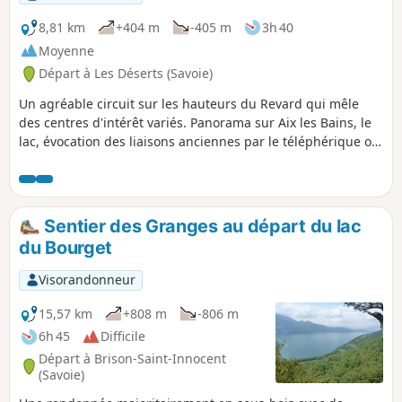
8,81 km
+404 m
-405 m
3h 40
Moyenne
Départ à Les Déserts (Savoie)
Un agréable circuit sur les hauteurs du Revard qui mêle
des centres d'intérêt variés. Panorama sur Aix les Bains, le
lac, évocation des liaisons anciennes par le téléphérique ou
le train à crémaillère. Sentier des poètes en été. Panoramas,
alpages et fromages ...
Sentier des Granges au départ du lac
du Bourget
Visorandonneur
15,57 km
+808 m
-806 m
6h 45
Difficile
Départ à Brison-Saint-Innocent
(Savoie)