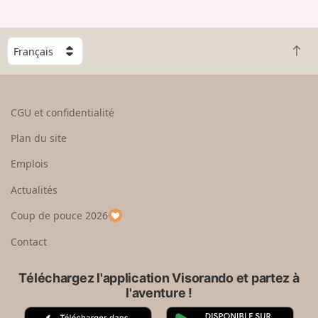
C
R
h
e
o
t
i
o
s
CGU et confidentialité
u
i
r
s
Plan du site
e
s
n
e
Emplois
h
z
Actualités
a
u
u
n
Coup de pouce 2026
t
p
a
Contact
y
s
Téléchargez l'application Visorando et partez à
l'aventure !
A
G