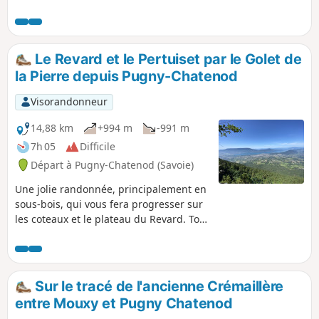
châtaignes et des champignons. 13/05/2026 :
Départ de la randonnée modifiée.
Le Revard et le Pertuiset par le Golet de
la Pierre depuis Pugny-Chatenod
Visorandonneur
14,88 km
+994 m
-991 m
7h 05
Difficile
Départ à Pugny-Chatenod (Savoie)
Une jolie randonnée, principalement en
sous-bois, qui vous fera progresser sur
les coteaux et le plateau du Revard. Tout
au long de cet itinéraire s'ouvrent de
belles perspectives sur le bassin d'Aix-
les-Bains et le Lac du Bourget. Le
Chemin du Golet de la Pierre, l'itinéraire
Sur le tracé de l'ancienne Crémaillère
le plus direct pour accéder au Mont
entre Mouxy et Pugny Chatenod
Revard, peut-être exigeant avec un