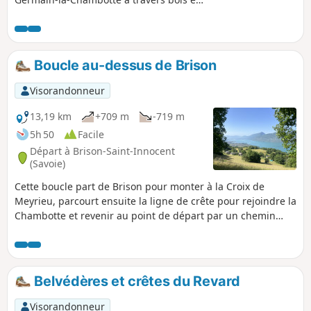
prairie et vous offre de beaux
panoramas.
Boucle au-dessus de Brison
Visorandonneur
13,19 km
+709 m
-719 m
5h 50
Facile
Départ à Brison-Saint-Innocent
(Savoie)
Cette boucle part de Brison pour monter à la Croix de
Meyrieu, parcourt ensuite la ligne de crête pour rejoindre la
Chambotte et revenir au point de départ par un chemin
dans les vieilles vignes. Cette balade offre de nombreux
belvédères sur le Lac du Bourget.
Belvédères et crêtes du Revard
Visorandonneur