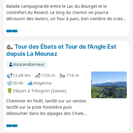
Balade campagnarde entre le Lac du Bourget et le
contrefort du Revard. Le long du chemin on pourra
découvrir des lavoirs, un four à pain, bon nombre de croix
métalliques juchées sur des plots en pierre, la Chapelle
Saint-Maurice un peu à l'écart, le vieux village de Clarafond,
etc. Et si la météo le permet des panoramas plus lointains.
Il n'y a pas de balisage spécifique mais on trouve ici ou là
Tour des Ébats et Tour de l'Angle Est
quelques balises pour les VTT.
depuis La Meunaz
Visorandonneur
12,68 km
+720 m
-716 m
5h 40
Moyenne
Départ à Trévignin (Savoie)
Cheminer en forêt, tantôt sur un sentier,
tantôt sur la piste forestière puis
déboucher dans les alpages des Chalets
de la Clusaz , atteindre le sublime point
de vue de la Tour des Ébats qui permet
d'admirer le Lac du Bourget, la Chaîne