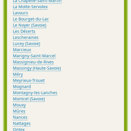
La Chapelle-Saint-Martin
La Motte-Servolex
Lavours
Le Bourget-du-Lac
Le Noyer (Savoie)
Les Déserts
Lescheraines
Lucey (Savoie)
Marcieux
Marigny-Saint-Marcel
Massignieu-de-Rives
Massingy (Haute-Savoie)
Méry
Meyrieux-Trouet
Mognard
Montagny-les-Lanches
Montcel (Savoie)
Mouxy
Mûres
Nances
Nattages
Ontex