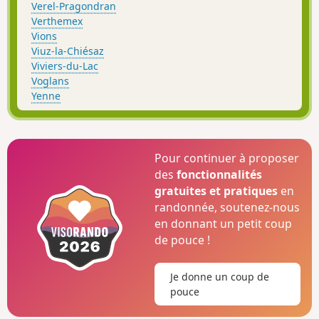
Verel-Pragondran
Verthemex
Vions
Viuz-la-Chiésaz
Viviers-du-Lac
Voglans
Yenne
Pour continuer à proposer
des
fonctionnalités
gratuites et pratiques
en
randonnée, soutenez-nous
en donnant un petit coup
de pouce !
Je donne un coup de
pouce