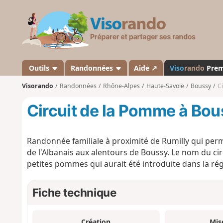
V
i
s
o
r
a
Outils
Randonnées
Aide ↗
Viso
rando
Pre
n
Visorando
Randonnées
Rhône-Alpes
Haute-Savoie
Boussy
C
d
o
Circuit de la Pomme à Bo
Randonnée familiale à proximité de Rumilly qui perme
de l'Albanais aux alentours de Boussy. Le nom du circ
petites pommes qui aurait été introduite dans la r
Fiche technique
Création
Mis