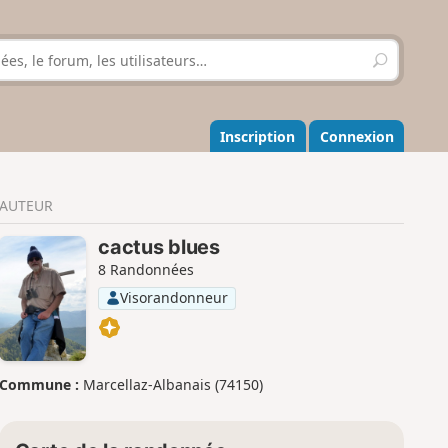
R
e
c
h
e
Inscription
Connexion
r
c
h
AUTEUR
e
r
cactus blues
8 Randonnées
Visorandonneur
Commune :
Marcellaz-Albanais (74150)