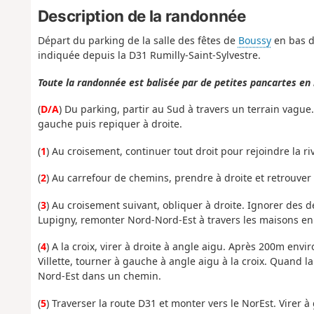
Description de la randonnée
Départ du parking de la salle des fêtes de
Boussy
en bas d
indiquée depuis la D31 Rumilly-Saint-Sylvestre.
Toute la randonnée est balisée par de petites pancartes e
(
D/A
) Du parking, partir au Sud à travers un terrain vague.
gauche puis repiquer à droite.
(
1
) Au croisement, continuer tout droit pour rejoindre la r
(
2
) Au carrefour de chemins, prendre à droite et retrouver 
(
3
) Au croisement suivant, obliquer à droite. Ignorer des 
Lupigny, remonter Nord-Nord-Est à travers les maisons en 
(
4
) A la croix, virer à droite à angle aigu. Après 200m env
Villette, tourner à gauche à angle aigu à la croix. Quand la
Nord-Est dans un chemin.
(
5
) Traverser la route D31 et monter vers le NorEst. Virer à