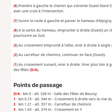
(
6
) Prendre à gauche le chemin qui s'oriente Ouest-Nord-O
avec une croix à l'intersection.
(
7
) Suivre la route à gauche et passer le hameau d'Alpigny.
(
8
) A la sortie du hameau, emprunter à droite (Ouest) un 
poursuivre au Sud.
(
3
) Au croisement emprunté à l'aller, virer à droite à angle 
(
2
) Au carrefour de chemins, continuer en face (Ouest).
(
1
) Au croisement suivant, virer à droite. Virer plus loin à g
des fêtes (
D/A
).
Points de passage
D/A
: km 0 - alt. 328 m - Salle des Fêtes de Boussy
1
: km 0.73 - alt. 344 m - Croisement à droite vers la rive d
2
: km 1.21 - alt. 357 m - Carrefour de chemins
3
: km 1.63 - alt. 374 m - Croisement en Y