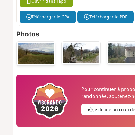
Ouvrir dans l'app
Télécharger le GPX
Télécharger le PDF
Photos
Pour continuer à prop
randonnée, soutenez-no
Je donne un coup d