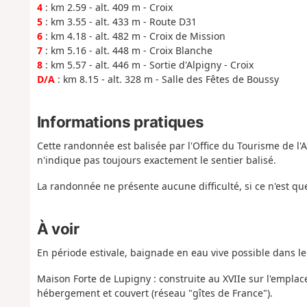
4
: km 2.59 - alt. 409 m - Croix
5
: km 3.55 - alt. 433 m - Route D31
6
: km 4.18 - alt. 482 m - Croix de Mission
7
: km 5.16 - alt. 448 m - Croix Blanche
8
: km 5.57 - alt. 446 m - Sortie d'Alpigny - Croix
D/A
: km 8.15 - alt. 328 m - Salle des Fêtes de Boussy
Informations pratiques
Cette randonnée est balisée par l'Office du Tourisme de l'A
n'indique pas toujours exactement le sentier balisé.
La randonnée ne présente aucune difficulté, si ce n'est 
À voir
En période estivale, baignade en eau vive possible dans l
Maison Forte de Lupigny : construite au XVIIe sur l'empla
hébergement et couvert (réseau "gîtes de France").