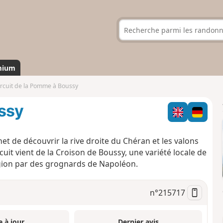
mium
ircuit de la Pomme à Boussy
ussy
t de découvrir la rive droite du Chéran et les valons
uit vient de la Croison de Boussy, une variété locale de
égion par des grognards de Napoléon.
n°
215717
e à jour
Dernier avis