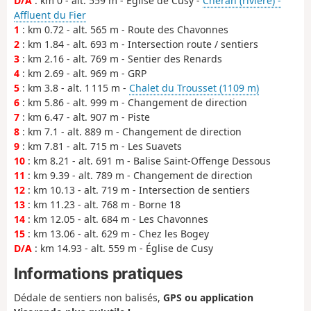
D/A
: km 0 - alt. 559 m - Église de Cusy -
Chéran (rivière) -
Affluent du Fier
1
: km 0.72 - alt. 565 m - Route des Chavonnes
2
: km 1.84 - alt. 693 m - Intersection route / sentiers
3
: km 2.16 - alt. 769 m - Sentier des Renards
4
: km 2.69 - alt. 969 m - GRP
5
: km 3.8 - alt. 1 115 m -
Chalet du Trousset (1109 m)
6
: km 5.86 - alt. 999 m - Changement de direction
7
: km 6.47 - alt. 907 m - Piste
8
: km 7.1 - alt. 889 m - Changement de direction
9
: km 7.81 - alt. 715 m - Les Suavets
10
: km 8.21 - alt. 691 m - Balise Saint-Offenge Dessous
11
: km 9.39 - alt. 789 m - Changement de direction
12
: km 10.13 - alt. 719 m - Intersection de sentiers
13
: km 11.23 - alt. 768 m - Borne 18
14
: km 12.05 - alt. 684 m - Les Chavonnes
15
: km 13.06 - alt. 629 m - Chez les Bogey
D/A
: km 14.93 - alt. 559 m - Église de Cusy
Informations pratiques
Dédale de sentiers non balisés,
GPS ou application