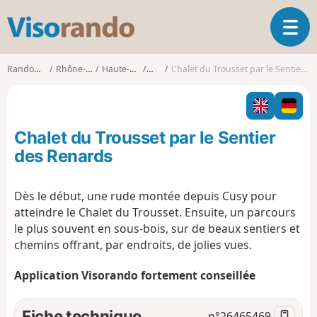
V
O
i
u
s
v
o
Randonnées
Rhône-Alpes
Haute-Savoie
Cusy
Chalet du Trousset par le Sentier des Renards
r
r
i
a
r
n
l
d
Chalet du Trousset par le Sentier
a
o
n
des Renards
a
v
Dès le début, une rude montée depuis Cusy pour
i
atteindre le Chalet du Trousset. Ensuite, un parcours
g
a
le plus souvent en sous-bois, sur de beaux sentiers et
t
chemins offrant, par endroits, de jolies vues.
i
o
Application Visorando fortement conseillée
n
Fiche technique
n°
26465469