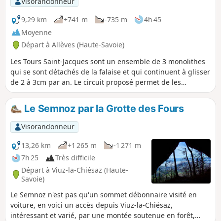
Visorandonneur
9,29 km
+741 m
-735 m
4h 45
Moyenne
Départ à Allèves (Haute-Savoie)
Les Tours Saint-Jacques sont un ensemble de 3 monolithes
qui se sont détachés de la falaise et qui continuent à glisser
de 2 à 3cm par an. Le circuit proposé permet de les
découvrir sous différents angles, d'en haut et d'en bas. En
chemin, remarquer la voie dallée et les granges en rondins
Le Semnoz par la Grotte des Fours
massifs.
Visorandonneur
13,26 km
+1 265 m
-1 271 m
7h 25
Très difficile
Départ à Viuz-la-Chiésaz (Haute-
Savoie)
Le Semnoz n'est pas qu'un sommet débonnaire visité en
voiture, en voici un accès depuis Viuz-la-Chiésaz,
intéressant et varié, par une montée soutenue en forêt,