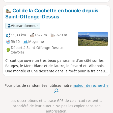
avec grottes à visiter, falaises à surmonter, pour sortir dans
un alpage menant au Crêt de Châtillon, aux vues étendues
Col de la Cochette en boucle depuis
sur les Alpes et Préalpes.
Saint-Offenge-Dessus
Visorandonneur
11,33 km
+672 m
-679 m
5h 10
Moyenne
Départ à Saint-Offenge-Dessus
(Savoie)
Circuit qui ouvre un très beau panorama d'un côté sur les
Bauges, le Mont Blanc et de l'autre, le Revard et l'Albanais.
Une montée et une descente dans la forêt pour la fraîcheur,
un plateau en alpage en haut pour la vue, cette balade
présente de nombreuses qualités. Ce circuit ne présente
Pour plus de randonnées, utilisez notre
moteur de recherche
pas de difficulté technique. À noter un passage avec câble
.
sans grande difficulté après les chalets Mermet.
Les descriptions et la trace GPS de ce circuit restent la
propriété de leur auteur. Ne pas les copier sans son
autorisation.