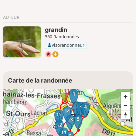
AUTEUR
grandin
560 Randonnées
Visorandonneur
Carte de la randonnée
1
2
3
4
14
15
5
13
12
11
6