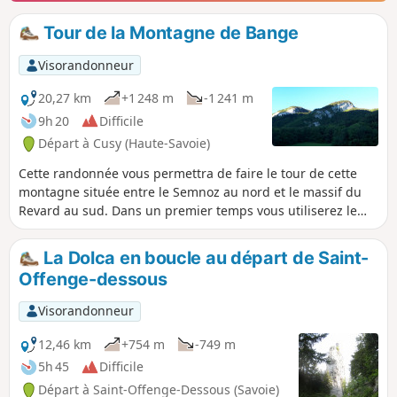
Tour de la Montagne de Bange
Visorandonneur
20,27 km
+1 248 m
-1 241 m
9h 20
Difficile
Départ à Cusy (Haute-Savoie)
Cette randonnée vous permettra de faire le tour de cette
montagne située entre le Semnoz au nord et le massif du
Revard au sud. Dans un premier temps vous utiliserez le
GRP® qui vous permettra d'atteindre le sommet (Crêt de la
Dolca) et vous mènera au Col de la Cochette (table
La Dolca en boucle au départ de Saint-
d'orientation). Note modérateur les avis sur cette
Offenge-dessous
randonnée indique qu'à partir de (14) le sentier n'existe
plus. La seule alternative est de suivre la D911 sur 4 km.
Visorandonneur
Voir détails dans le descriptif
12,46 km
+754 m
-749 m
5h 45
Difficile
Départ à Saint-Offenge-Dessous (Savoie)