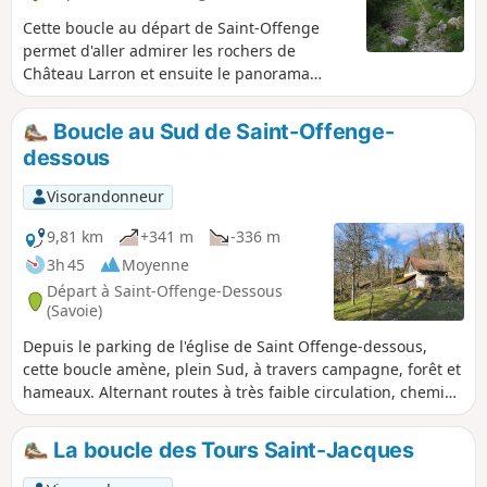
Cette boucle au départ de Saint-Offenge
permet d'aller admirer les rochers de
Château Larron et ensuite le panorama
depuis le sommet de la Dolca. Belle vue sur
le Lac du Bourget let la montagne du Chat
Boucle au Sud de Saint-Offenge-
depuis le Chalet Trousset. Belles vues
dessous
également depuis le Golet du Pont.
Visorandonneur
9,81 km
+341 m
-336 m
3h 45
Moyenne
Départ à Saint-Offenge-Dessous
(Savoie)
Depuis le parking de l'église de Saint Offenge-dessous,
cette boucle amène, plein Sud, à travers campagne, forêt et
hameaux. Alternant routes à très faible circulation, chemins
et sentiers, elle réserve quelques jolies vues.
La boucle des Tours Saint-Jacques