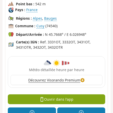
Point bas :
542 m
Pays :
France
Régions :
Alpes
,
Bauges
Commune :
Cusy
(74540)
Départ/Arrivée :
N 45.7668° / E 6.026948°
Carte(s) IGN :
Ref. 3331OT, 3332OT, 3431OT,
3431OTR, 3432OT, 3432OTR
Météo détaillée heure par heure
Découvrez Visorando Premium
Ouvrir dans l'app