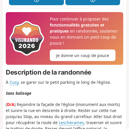
Pour continuer à proposer des
fonctionnalités gratuites et
pratiques
en randonnée, soutenez-
nous en donnant un petit coup de
pouce !
Je donne un coup de pouce
Description de la randonnée
À
Cusy
, se garer sur le petit parking le long de l'église.
Sans balisage
(
D/A
) Rejoindre la façade de l'église (monument aux morts)
et suivre la rue en descente à droite. Rester sur cette rue
jusqu'au Stop, au niveau du grand carrefour. Aller tout droit
pour récupérer la route de
Lescheraines
, traverser et suivre
le trottoir de droite. Passer devant l'office notarial, la