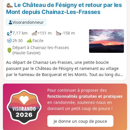
Clergeon, le massif des Bauges, le Semnoz et
Le Château de Fésigny et retour par les
même sur le Lac du Bourget. Elles traversent
Mont depuis Chainaz-Les-Frasses
aussi les villages de Saint-Ours et de Chainaz-Les-
Frasses ainsi permettent d'admirer au passage le
Visorandonneur
Château de Fésigny.
7,17 km
+151 m
-158 m
2h 30
Facile
Départ à Chainaz-les-Frasses
(Haute-Savoie)
Au départ de Chainaz-Les-Frasses, une petite boucle
passant par le Château de Fésigny et ramenant au village
par le hameau de Bocquerat et les Monts. Tout au long du
parcours, par beau temps, nombreux points de vue sur la
Dent du Chat, un (petit) bout du Lac du Bourget, le Semnoz,
Pour continuer à proposer des
les Tours Saint-Jacques, la Montagne de Banges.
fonctionnalités gratuites et pratiques
en randonnée, soutenez-nous en
donnant un petit coup de pouce !
Je donne un coup de pouce