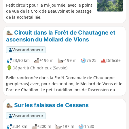
Petit circuit pour la mi-journée, avec le point
de vue de la Croix de Beauvoir et le passage
de la Rochetaillée.
Circuit dans la Forêt de Chautagne et
ascension du Mollard de Vions
Visorandonneur
23,90 km
+196 m
-199 m
7h 25
Difficile
Départ à Chindrieux (Savoie)
Belle randonnée dans la Forêt Domaniale de Chautagne
(peuplerais) avec, pour destination, le Mollard de Vions et le
Port de Chatillon. Le petit raidillon lors de l'ascension du
Mollard de Vions offre un panorama depuis le site du
Canon de Vions sur le Rhône, le Grand Colombier et la
Sur les falaises de Cessens
plaine des Marais de Lavours. Pendant la descente sur
Vions, point de vue sur le Lac du Bourget et la Croix du
Visorandonneur
Nivolet. Depuis Vions il est possible de continuer, en aller-
retour, jusqu'à Chanaz et l'écluse sur le Canal de Savières,
3,34 km
+200 m
-197 m
1h 30