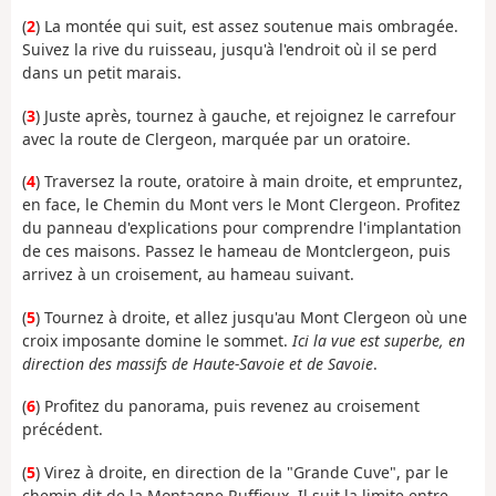
(
2
) La montée qui suit, est assez soutenue mais ombragée.
Suivez la rive du ruisseau, jusqu'à l'endroit où il se perd
dans un petit marais.
(
3
) Juste après, tournez à gauche, et rejoignez le carrefour
avec la route de Clergeon, marquée par un oratoire.
(
4
) Traversez la route, oratoire à main droite, et empruntez,
en face, le Chemin du Mont vers le Mont Clergeon. Profitez
du panneau d'explications pour comprendre l'implantation
de ces maisons. Passez le hameau de Montclergeon, puis
arrivez à un croisement, au hameau suivant.
(
5
) Tournez à droite, et allez jusqu'au Mont Clergeon où une
croix imposante domine le sommet.
Ici la vue est superbe, en
direction des massifs de Haute-Savoie et de Savoie
.
(
6
) Profitez du panorama, puis revenez au croisement
précédent.
(
5
) Virez à droite, en direction de la "Grande Cuve", par le
chemin dit de la Montagne Ruffieux. Il suit la limite entre