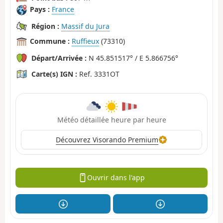
Pays :
France
Région :
Massif du Jura
Commune :
Ruffieux
(73310)
Départ/Arrivée :
N 45.851517° / E 5.866756°
Carte(s) IGN :
Ref. 3331OT
Météo détaillée heure par heure
Découvrez Visorando Premium
Ouvrir dans l'app