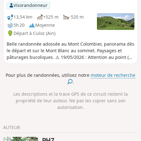
Visorandonneur
13,54 km
+525 m
-520 m
5h 20
Moyenne
Départ à Culoz (Ain)
Belle randonnée adossée au Mont Colombier, panorama dès
le départ et sur le Mont Blanc au sommet. Paysages et
pâturages bucoliques. ⚠️ 19/05/2026 : Attention au point (4)
! Randonnée dangereuse. A éviter avec les enfants et
personnes sujettes aux vertiges. Lire les avis.
Pour plus de randonnées, utilisez notre
moteur de recherche
.
Les descriptions et la trace GPS de ce circuit restent la
propriété de leur auteur. Ne pas les copier sans son
autorisation.
AUTEUR
PH7