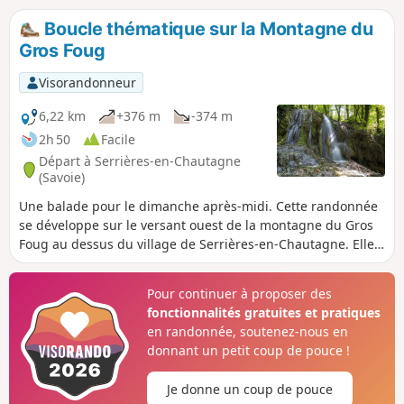
d'orientation. Découvrez également
Boucle thématique sur la Montagne du
l'habitat traditionnel de ces montagnes
Gros Foug
au hameau de Montclergeon.
Visorandonneur
6,22 km
+376 m
-374 m
2h 50
Facile
Départ à Serrières-en-Chautagne
(Savoie)
Une balade pour le dimanche après-midi. Cette randonnée
se développe sur le versant ouest de la montagne du Gros
Foug au dessus du village de Serrières-en-Chautagne. Elle
est agrémentée de différents thèmes : carrière de tuf,
restauration des terrains en montagne, vignoble. Ajoutons
Pour continuer à proposer des
à cela la présence du Rhône et du Mont Colombier.
fonctionnalités gratuites et pratiques
Excellent balisage et nombreux panneaux directionnels.
en randonnée, soutenez-nous en
donnant un petit coup de pouce !
Je donne un coup de pouce