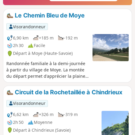
Le Chemin Bleu de Moye
Visorandonneur
6,90 km
+185 m
-192 m
2h 30
Facile
Départ à Moye (Haute-Savoie)
Randonnée familiale à la demi-journée
à partir du village de Moye. La montée
du départ permet d'apprécier la plaine
de Rumilly et le piémont haut-savoyard.
La deuxième partie du circuit vous fera
Circuit de la Rochetaillée à Chindrieux
découvrir les différents hameaux de
Moye ; sans oublier les petits plus du
Visorandonneur
circuit : la petite cascade et le pont sur
la Rivière du Parmand.
6,62 km
+326 m
-319 m
2h 50
Moyenne
Départ à Chindrieux (Savoie)