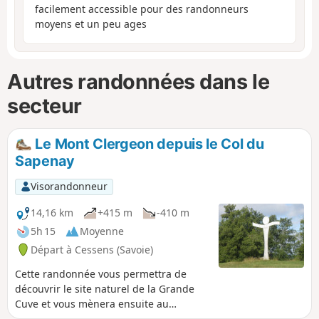
facilement accessible pour des randonneurs
moyens et un peu ages
Autres randonnées dans le
secteur
Le Mont Clergeon depuis le Col du
Sapenay
Visorandonneur
14,16 km
+415 m
-410 m
5h 15
Moyenne
Départ à Cessens (Savoie)
Cette randonnée vous permettra de
découvrir le site naturel de la Grande
Cuve et vous mènera ensuite au
sommet du Mont Clergeon et sa table