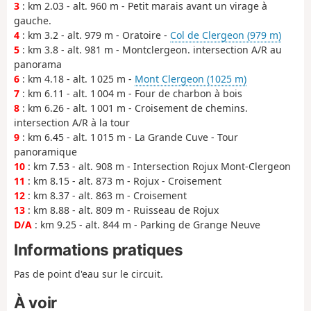
3
: km 2.03 - alt. 960 m - Petit marais avant un virage à
gauche.
4
: km 3.2 - alt. 979 m - Oratoire -
Col de Clergeon (979 m)
5
: km 3.8 - alt. 981 m - Montclergeon. intersection A/R au
panorama
6
: km 4.18 - alt. 1 025 m -
Mont Clergeon (1025 m)
7
: km 6.11 - alt. 1 004 m - Four de charbon à bois
8
: km 6.26 - alt. 1 001 m - Croisement de chemins.
intersection A/R à la tour
9
: km 6.45 - alt. 1 015 m - La Grande Cuve - Tour
panoramique
10
: km 7.53 - alt. 908 m - Intersection Rojux Mont-Clergeon
11
: km 8.15 - alt. 873 m - Rojux - Croisement
12
: km 8.37 - alt. 863 m - Croisement
13
: km 8.88 - alt. 809 m - Ruisseau de Rojux
D/A
: km 9.25 - alt. 844 m - Parking de Grange Neuve
Informations pratiques
Pas de point d'eau sur le circuit.
À voir