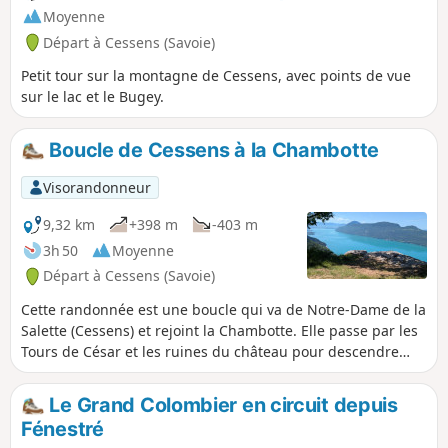
mais toute la partie le long du Rhône a très peu de zones
Moyenne
ombragées.
Départ à Cessens (Savoie)
Petit tour sur la montagne de Cessens, avec points de vue
sur le lac et le Bugey.
Boucle de Cessens à la Chambotte
Visorandonneur
9,32 km
+398 m
-403 m
3h 50
Moyenne
Départ à Cessens (Savoie)
Cette randonnée est une boucle qui va de Notre-Dame de la
Salette (Cessens) et rejoint la Chambotte. Elle passe par les
Tours de César et les ruines du château pour descendre
ensuite vers le hameau de la Chambotte en suivant la crête.
Le Grand Colombier en circuit depuis
Fénestré