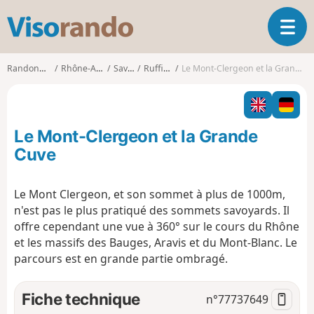
V
O
i
u
s
v
o
Randonnées
Rhône-Alpes
Savoie
Ruffieux
Le Mont-Clergeon et la Grande Cuve
r
r
i
a
r
n
l
d
Le Mont-Clergeon et la Grande
a
o
n
Cuve
a
v
Le Mont Clergeon, et son sommet à plus de 1000m,
i
n'est pas le plus pratiqué des sommets savoyards. Il
g
a
offre cependant une vue à 360° sur le cours du Rhône
t
et les massifs des Bauges, Aravis et du Mont-Blanc. Le
i
parcours est en grande partie ombragé.
o
n
Fiche technique
n°
77737649