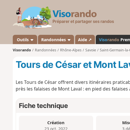
V
i
s
o
r
a
Outils
Randonnées
Aide ↗
Viso
rando
Pre
n
Visorando
Randonnées
Rhône-Alpes
Savoie
Saint-Germain-la
d
o
Tours de César et Mont La
Les Tours de César offrent divers itinéraires pratica
près les falaises de Mont Laval : en pied des falaises
Fiche technique
Création
Mis
23 oct. 2022
3 d