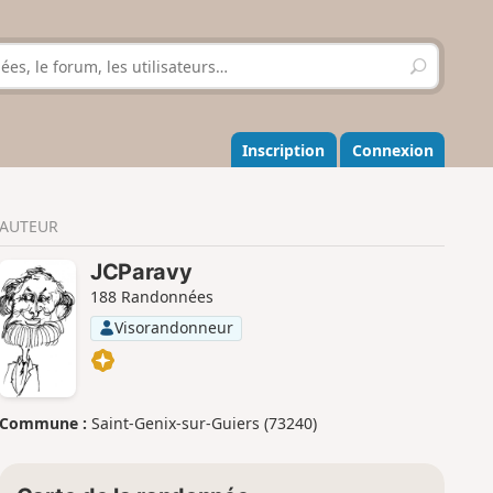
R
e
c
h
e
Inscription
Connexion
r
c
h
AUTEUR
e
r
JCParavy
188 Randonnées
Visorandonneur
Commune :
Saint-Genix-sur-Guiers (73240)