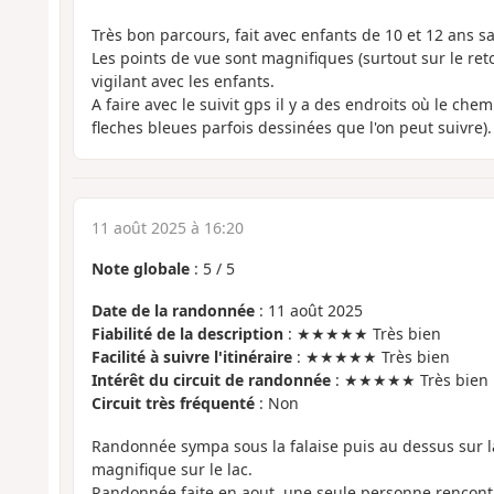
Très bon parcours, fait avec enfants de 10 et 12 ans 
Les points de vue sont magnifiques (surtout sur le reto
vigilant avec les enfants.
A faire avec le suivit gps il y a des endroits où le chemi
fleches bleues parfois dessinées que l'on peut suivre).
11 août 2025 à 16:20
Note globale
:
5
/
5
Date de la randonnée
: 11 août 2025
Fiabilité de la description
: ★★★★★ Très bien
Facilité à suivre l'itinéraire
: ★★★★★ Très bien
Intérêt du circuit de randonnée
: ★★★★★ Très bien
Circuit très fréquenté
: Non
Randonnée sympa sous la falaise puis au dessus sur la
magnifique sur le lac.
Randonnée faite en aout, une seule personne rencontré