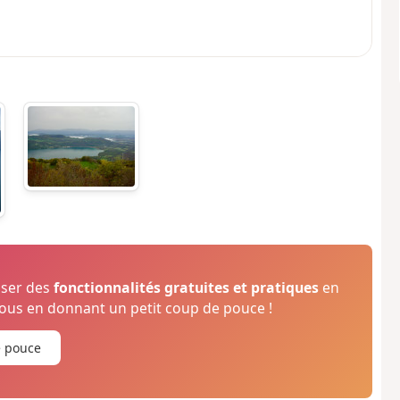
oser des
fonctionnalités gratuites et pratiques
en
us en donnant un petit coup de pouce !
e pouce