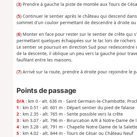
(
3
) Prendre à gauche la piste de montée aux Tours de Cés
(
5
) Continuer le sentier après le château qui descend dans
sommet d'un couloir permettant de descendre à droite ou
(
6
) Monter en face pour rester sur le sentier de crête qui s
permettant quelques échappées sur le lac lors de rochers 
Le sentier se poursuit en direction Sud pour redescendre d
de la descente, il oblique un peu vers la gauche pour trav
faufilant entre les maisons.
(
7
) Arrivé sur la route, prendre à droite pour rejoindre le p
Points de passage
D/A
: km 0 - alt. 636 m - Saint Germain-le-Chambotte. Proc
1
: km 0.51 - alt. 601 m - Départ sentier du pied de falaise
2
: km 2.35 - alt. 765 m - Sente possible vers la crête
3
: km 3.07 - alt. 796 m - Birurcation A/R à Notre-Dame de l
4
: km 3.28 - alt. 791 m - Chapelle Notre-Dame de la Salett
5
: km 4.02 - alt. 844 m - Tours de César ou Château Neuf