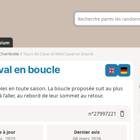
mium
-Chambotte
Tours de César et Mont Laval en boucle
val en boucle
bles en toute saison. La boucle proposée suit au plus
 à l’aller, au rebord de leur sommet au retour.
n°
27997221
e à jour
Dernier avis
éc. 2023
08 mars 2026