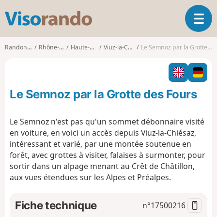
V
O
i
u
s
v
o
Randonnées
Rhône-Alpes
Haute-Savoie
Viuz-la-Chiésaz
Le Semnoz par la Grotte des Fours
r
r
i
a
r
n
l
d
Le Semnoz par la Grotte des Fours
a
o
n
a
Le Semnoz n'est pas qu'un sommet débonnaire visité
v
en voiture, en voici un accès depuis Viuz-la-Chiésaz,
i
intéressant et varié, par une montée soutenue en
g
forêt, avec grottes à visiter, falaises à surmonter, pour
a
t
sortir dans un alpage menant au Crêt de Châtillon,
i
aux vues étendues sur les Alpes et Préalpes.
o
n
Fiche technique
n°
17500216