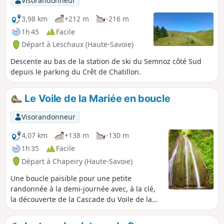
Visorandonneur
3,98 km
+212 m
-216 m
1h 45
Facile
Départ à Leschaux (Haute-Savoie)
Descente au bas de la station de ski du Semnoz côté Sud
depuis le parking du Crêt de Chatillon.
Le Voile de la Mariée en boucle
Visorandonneur
4,07 km
+138 m
-130 m
1h 35
Facile
Départ à Chapeiry (Haute-Savoie)
Une boucle paisible pour une petite
randonnée à la demi-journée avec, à la clé,
la découverte de la Cascade du Voile de la
Mariée dont le drapé peut varier en fonction
du débit du ruisseau du Nant de l'eau salée.