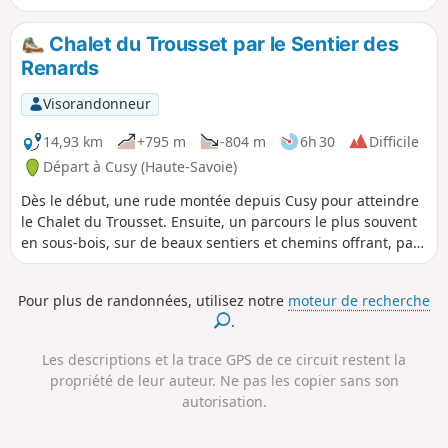
quelques échappées visuelles
intéressantes sur ce lac. Cette balade
Chalet du Trousset par le Sentier des
peut être réalisée par temps chaud et
Renards
ensoleillé, la totalité du parcours étant à
couvert.
Visorandonneur
14,93 km
+795 m
-804 m
6h 30
Difficile
Départ à Cusy (Haute-Savoie)
Dès le début, une rude montée depuis Cusy pour atteindre
le Chalet du Trousset. Ensuite, un parcours le plus souvent
en sous-bois, sur de beaux sentiers et chemins offrant, par
endroits, de jolies vues. Application Visorando fortement
conseillée
Pour plus de randonnées, utilisez notre
moteur de recherche
.
Les descriptions et la trace GPS de ce circuit restent la
propriété de leur auteur. Ne pas les copier sans son
autorisation.