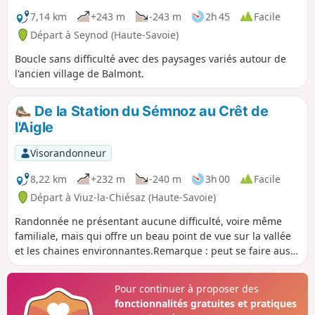
7,14 km
+243 m
-243 m
2h 45
Facile
Départ à Seynod (Haute-Savoie)
Boucle sans difficulté avec des paysages variés autour de
l'ancien village de Balmont.
De la Station du Sémnoz au Crêt de
l'Aigle
Visorandonneur
8,22 km
+232 m
-240 m
3h 00
Facile
Départ à Viuz-la-Chiésaz (Haute-Savoie)
Randonnée ne présentant aucune difficulté, voire même
familiale, mais qui offre un beau point de vue sur la vallée
et les chaines environnantes.Remarque : peut se faire aussi
très bien en ski de randonnée ou en raquette : dans le cas
des raquettes, la plus grande partie peut se faire sur les
Pour continuer à proposer des
pistes aménagées.
fonctionnalités gratuites et pratiques