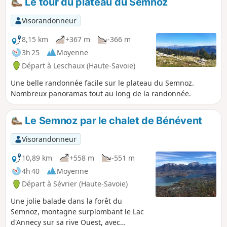
Le tour du plateau du Semnoz
Visorandonneur
8,15 km
+367 m
-366 m
3h 25
Moyenne
Départ à Leschaux (Haute-Savoie)
Une belle randonnée facile sur le plateau du Semnoz.
Nombreux panoramas tout au long de la randonnée.
Le Semnoz par le chalet de Bénévent
Visorandonneur
10,89 km
+558 m
-551 m
4h 40
Moyenne
Départ à Sévrier (Haute-Savoie)
Une jolie balade dans la forêt du
Semnoz, montagne surplombant le Lac
d'Annecy sur sa rive Ouest, avec