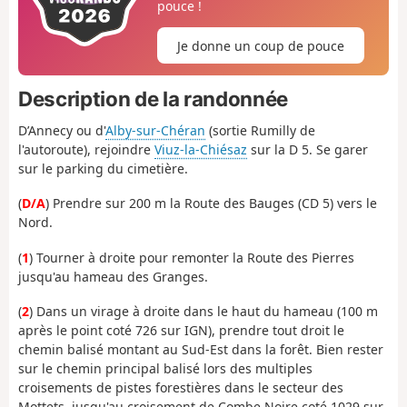
pouce !
Je donne un coup de pouce
Description de la randonnée
D’Annecy ou d'
Alby-sur-Chéran
(sortie Rumilly de
l'autoroute), rejoindre
Viuz-la-Chiésaz
sur la D 5. Se garer
sur le parking du cimetière.
(
D/A
) Prendre sur 200 m la Route des Bauges (CD 5) vers le
Nord.
(
1
) Tourner à droite pour remonter la Route des Pierres
jusqu'au hameau des Granges.
(
2
) Dans un virage à droite dans le haut du hameau (100 m
après le point coté 726 sur IGN), prendre tout droit le
chemin balisé montant au Sud-Est dans la forêt. Bien rester
sur le chemin principal balisé lors des multiples
croisements de pistes forestières dans le secteur des
Mottets, jusqu'au croisement de Combe Noire coté 1029 sur