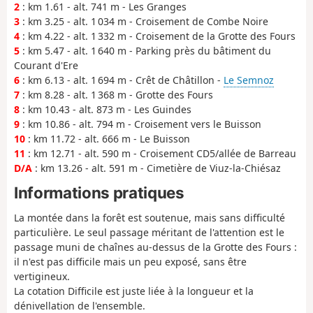
2
: km 1.61 - alt. 741 m - Les Granges
3
: km 3.25 - alt. 1 034 m - Croisement de Combe Noire
4
: km 4.22 - alt. 1 332 m - Croisement de la Grotte des Fours
5
: km 5.47 - alt. 1 640 m - Parking près du bâtiment du
Courant d'Ere
6
: km 6.13 - alt. 1 694 m - Crêt de Châtillon -
Le Semnoz
7
: km 8.28 - alt. 1 368 m - Grotte des Fours
8
: km 10.43 - alt. 873 m - Les Guindes
9
: km 10.86 - alt. 794 m - Croisement vers le Buisson
10
: km 11.72 - alt. 666 m - Le Buisson
11
: km 12.71 - alt. 590 m - Croisement CD5/allée de Barreau
D/A
: km 13.26 - alt. 591 m - Cimetière de Viuz-la-Chiésaz
Informations pratiques
La montée dans la forêt est soutenue, mais sans difficulté
particulière. Le seul passage méritant de l'attention est le
passage muni de chaînes au-dessus de la Grotte des Fours :
il n'est pas difficile mais un peu exposé, sans être
vertigineux.
La cotation Difficile est juste liée à la longueur et la
dénivellation de l'ensemble.