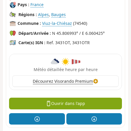
Pays :
France
Régions :
Alpes
,
Bauges
Commune :
Viuz-la-Chiésaz
(74540)
Départ/Arrivée :
N 45.806993° / E 6.060425°
Carte(s) IGN :
Ref. 3431OT, 3431OTR
Météo détaillée heure par heure
Découvrez Visorando Premium
Ouvrir dans l'app