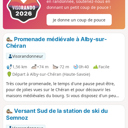
en randonnée, soutenez-nous en
donnant un petit coup de pouce !
Je donne un coup de pouce
Promenade médiévale à Alby-sur-
Chéran
Visorandonneur
1,56 km
+74 m
-72 m
0h 40
Facile
Départ à Alby-sur-Chéran (Haute-Savoie)
Très courte promenade, le temps d'une pause peut-être,
pour de jolies vues sur le Chéran et pour découvrir les
maisons médiévales du bourg. Si vous disposez d'un peu
plus de temps, visitez le Musée de la Cordonnerie.
Versant Sud de la station de ski du
Semnoz