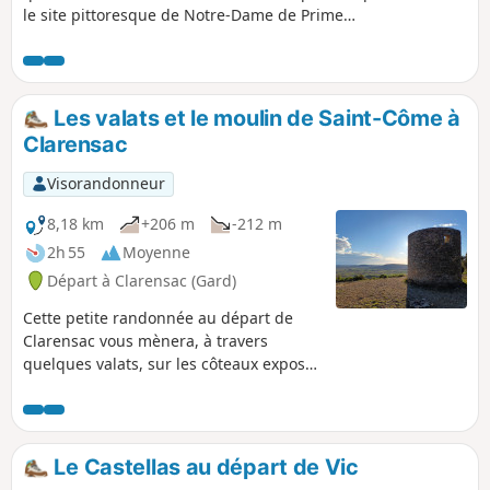
le site pittoresque de Notre-Dame de Prime
Combe avec ses statues géantes, son chemin de
croix et sa chapelle ouverte.
Les valats et le moulin de Saint-Côme à
Clarensac
Visorandonneur
8,18 km
+206 m
-212 m
2h 55
Moyenne
Départ à Clarensac (Gard)
Cette petite randonnée au départ de
Clarensac vous mènera, à travers
quelques valats, sur les côteaux exposés
Sud de ce secteur de la Vaunage et
jusqu'au Moulin de Saint-Côme, un
endroit idéal pour profiter d'une belle
vue sur la plaine et jusqu'au Pic-Saint-
Le Castellas au départ de Vic
Loup.