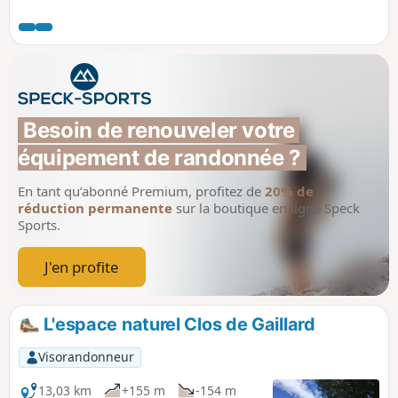
les contreforts cévenols.
Besoin de renouveler votre 
équipement de randonnée ?
En tant qu’abonné Premium, profitez de
20% de
réduction permanente
sur la boutique en ligne Speck
Sports.
J'en profite
L'espace naturel Clos de Gaillard
Visorandonneur
13,03 km
+155 m
-154 m