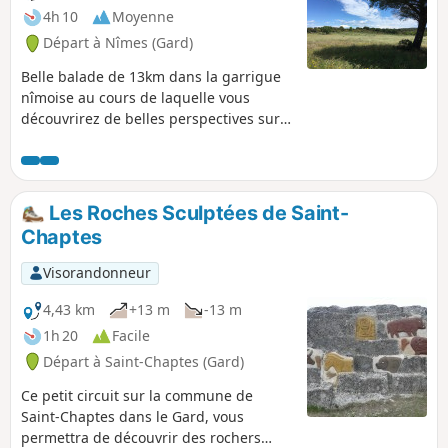
4h 10
Moyenne
Départ à Nîmes (Gard)
Belle balade de 13km dans la garrigue
nîmoise au cours de laquelle vous
découvrirez de belles perspectives sur
les Cévennes, de magnifiques capitelles
et la végétation méditerranéenne : pins,
cèdres, figuiers, oliviers, arbousiers,
chênes verts, chênes kermès...
Les Roches Sculptées de Saint-
Chaptes
Visorandonneur
4,43 km
+13 m
-13 m
1h 20
Facile
Départ à Saint-Chaptes (Gard)
Ce petit circuit sur la commune de
Saint-Chaptes dans le Gard, vous
permettra de découvrir des rochers