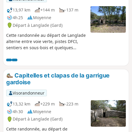
13,97 km
+144 m
-137 m
4h 25
Moyenne
Départ à Langlade (Gard)
Cette randonnée au départ de Langlade
alterne entre voie verte, pistes DFCI,
sentiers en sous-bois et quelques
portions goudronnées sur la fin. Elle
vous mènera entre vignes et garrigues
jusqu'aux capitelles du Cornier, un joli
site aménagé et entretenu par les
Capitelles et clapas de la garrigue
Clapassaïres des Amis de Bernis.
gardoise
Visorandonneur
13,32 km
+229 m
-223 m
4h 30
Moyenne
Départ à Langlade (Gard)
Cette randonnée, au départ de