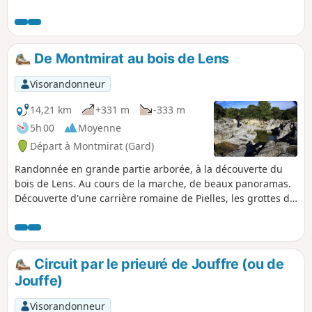
sculptés en pleine garrigue et vous
donnera aussi un aperçu du village, de
ses ruelles anciennes et de son château.
De Montmirat au bois de Lens
Visorandonneur
14,21 km
+331 m
-333 m
5h 00
Moyenne
Départ à Montmirat (Gard)
Randonnée en grande partie arborée, à la découverte du
bois de Lens. Au cours de la marche, de beaux panoramas.
Découverte d'une carrière romaine de Pielles, les grottes de
Bragassargues (qui furent occupées par l'homme de
Neandertal), le sanctuaire pré-romain de Mabousquet (1e
siècle avant JC), l'abbaye clunisienne de Jouffre (3e siècle), le
Castellas de Montmirat (11e siècle). En cas de fortes pluies
Circuit par le prieuré de Jouffre (ou de
récentes, voir dans les infos pratiques.
Jouffe)
Visorandonneur