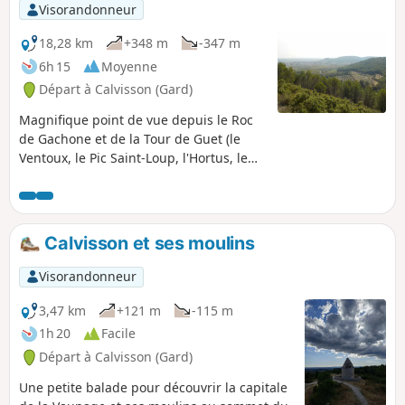
Visorandonneur
18,28 km
+348 m
-347 m
6h 15
Moyenne
Départ à Calvisson (Gard)
Magnifique point de vue depuis le Roc
de Gachone et de la Tour de Guet (le
Ventoux, le Pic Saint-Loup, l'Hortus, le
littoral.
Calvisson et ses moulins
Visorandonneur
3,47 km
+121 m
-115 m
1h 20
Facile
Départ à Calvisson (Gard)
Une petite balade pour découvrir la capitale