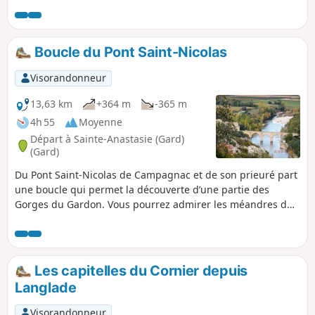
Boucle du Pont Saint-Nicolas
Visorandonneur
13,63 km
+364 m
-365 m
4h 55
Moyenne
Départ à Sainte-Anastasie (Gard)
(Gard)
Du Pont Saint-Nicolas de Campagnac et de son prieuré part
une boucle qui permet la découverte d’une partie des
Gorges du Gardon. Vous pourrez admirer les méandres du
Gardon, la Grotte de la Trône (ancien abri préhistorique
abritant derrière une porte en fer fermée des dessins de
mammouths et d’un félin datant du Paléolithique
supérieur), la Baume Percée, vue de dessus et d’en-dessous,
Les capitelles du Cornier depuis
les falaises d’escalade de Russan…
Langlade
Visorandonneur