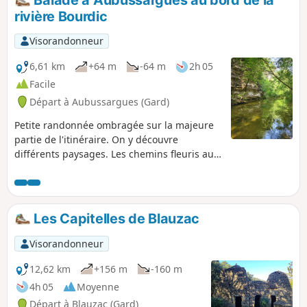
rivière Bourdic
Visorandonneur
6,61 km
+64 m
-64 m
2h 05
Facile
Départ à Aubussargues (Gard)
Petite randonnée ombragée sur la majeure
partie de l'itinéraire. On y découvre
différents paysages. Les chemins fleuris aux
différentes essences de bois, La fraîcheur
avec la proximité de la rivière. À faire en
groupe ou en famille. Attention entre le
point (7) et (8), où l'on marche sur la route
Les Capitelles de Blauzac
goudronnée.
Visorandonneur
12,62 km
+156 m
-160 m
4h 05
Moyenne
Départ à Blauzac (Gard)