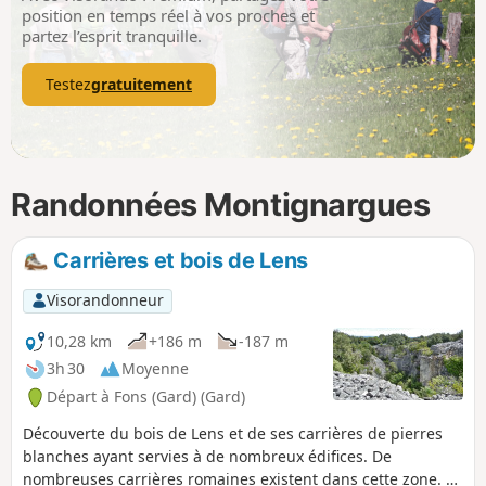
p
position en temps réel à vos proches et
partez l’esprit tranquille.
Testez
gratuitement
Randonnées Montignargues
Carrières et bois de Lens
Visorandonneur
10,28 km
+186 m
-187 m
3h 30
Moyenne
Départ à Fons (Gard) (Gard)
Découverte du bois de Lens et de ses carrières de pierres
blanches ayant servies à de nombreux édifices. De
nombreuses carrières romaines existent dans cette zone. La