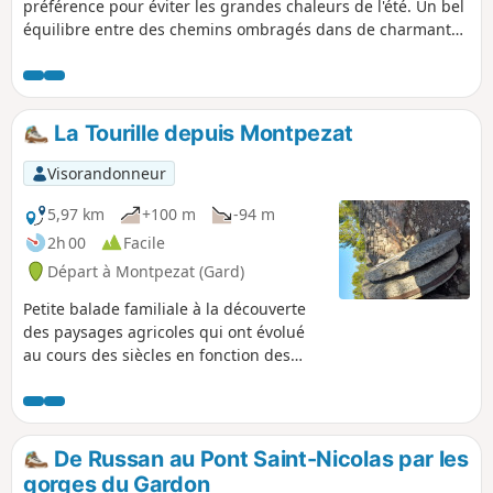
préférence pour éviter les grandes chaleurs de l'été. Un bel
équilibre entre des chemins ombragés dans de charmantes
forêts de chêne et de zones ouvertes la plupart du temps
dans les vignes. Le cade (genévrier) millénaire vaut à lui
seul le déplacement tant cet arbre est majestueux.
La Tourille depuis Montpezat
Visorandonneur
5,97 km
+100 m
-94 m
2h 00
Facile
Départ à Montpezat (Gard)
Petite balade familiale à la découverte
des paysages agricoles qui ont évolué
au cours des siècles en fonction des
pratiques et de l'histoire.
De Russan au Pont Saint-Nicolas par les
gorges du Gardon