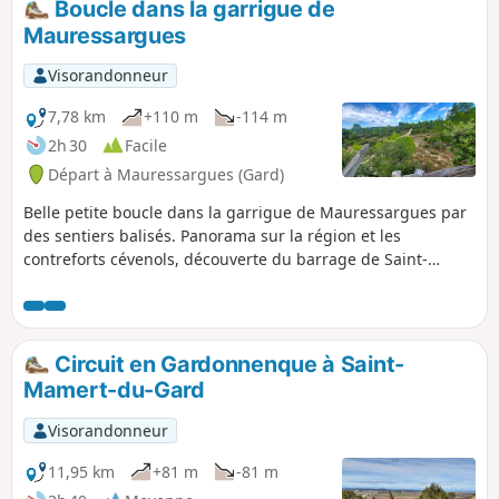
Boucle dans la garrigue de
Mauressargues
Visorandonneur
7,78 km
+110 m
-114 m
2h 30
Facile
Départ à Mauressargues (Gard)
Belle petite boucle dans la garrigue de Mauressargues par
des sentiers balisés. Panorama sur la région et les
contreforts cévenols, découverte du barrage de Saint-
Geniès-de-Malgoirès.
Circuit en Gardonnenque à Saint-
Mamert-du-Gard
Visorandonneur
11,95 km
+81 m
-81 m