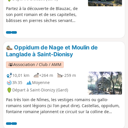
Partez à la découverte de Blauzac, de
son pont romain et de ses capitelles,
bâtisses en pierres sèches servant
essentiellement comme abris aux
agriculteurs.
Oppidum de Nage et Moulin de
Langlade à Saint-Dionisy
Association / Club / AMM
10,01 km
+264 m
-259 m
3h 35
Moyenne
Départ à Saint-Dionizy (Gard)
Pas très loin de Nîmes, les vestiges romains ou gallo-
romains sont légions (si l'on peut dire). Castellas, oppidum,
fontaine romaine jalonnent ce circuit sur la colline de
Roque-de-Vif, cernée par quatre charmants villages de la
région de la Vaunage : Saint-Dionisy au Nord, Nages et