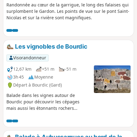
Randonnée au cœur de la garrigue, le long des falaises qui
surplombent le Gardon. Les points de vue sur le pont Saint-
Nicolas et sur la rivière sont magnifiques.
Les vignobles de Bourdic
Visorandonneur
12,67 km
+51 m
-51 m
3h 45
Moyenne
Départ à Bourdic (Gard)
Balade dans les vignes autour de
Bourdic pour découvrir les cépages
mais aussi les étonnants rochers
sculptés sur les parois d'une ancienne
carrière romaine.
Balade à Aubussargues au bord de la