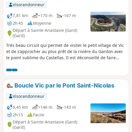
Visorandonneur
7,81 km
+170 m
-167 m
2h 45
Moyenne
Départ à Sainte-Anastasie (Gard)
(Gard)
Très beau circuit qui permet de visiter le petit village de Vic
et de s'approcher au plus prêt de la rivière du Gardon avec
le point sublime du Castellas. Il est déconseillé de faire
cette randonnée en plein été. Très peu de cheminement à
l’ombre.
Boucle Vic par le Pont Saint-Nicolas
Visorandonneur
6,45 km
+146 m
-143 m
2h 15
Facile
Départ à Sainte-Anastasie (Gard)
(Gard)