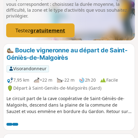
vous correspondent : choisissez la durée moyenne, la
difficulté, la zone et le type d’activités que vous souhaitez
privilégier.
Testez
gratuitement
Boucle vigneronne au départ de Saint-
Géniès-de-Malgoirès
Visorandonneur
7,95 km
+22 m
-22 m
2h 20
Facile
Départ à Saint-Geniès-de-Malgoirès (Gard)
Le circuit part de la cave coopérative de Saint-Géniès-de-
Malgoirès, descend dans la plaine de la commune de
Sauzet et vous emmène en bordure du Gardon. Retour sur
la commune de Saint-Géniès en traversant des vignes et
des terres cultivées.