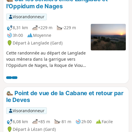
l'Oppidum de Nages
Visorandonneur
8,31 km
+229 m
-229 m
3h 00
Moyenne
Départ à Langlade (Gard)
Cette randonnée au départ de Langlade
vous mènera dans la garrigue vers
l'Oppidum de Nages, la Roque de Viou
et le Castelas par des sentiers tantôt en
sous-bois tantôt en corniche avec vue
sur la Vaunage. Une belle variante d'une
autre randonnée dans le même secteur.
Point de vue de la Cabane et retour par
le Deves
Visorandonneur
6,08 km
+85 m
-81 m
2h 00
Facile
Départ à Lézan (Gard)