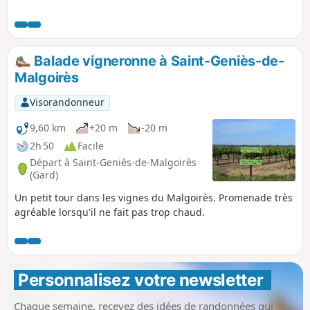
pierre des Lens est dure, blanche, au grain très fin, et très
estimée des tailleurs de pierre et des sculpteurs.
Balade vigneronne à Saint-Geniès-de-
Malgoirès
Visorandonneur
9,60 km
+20 m
-20 m
2h 50
Facile
Départ à Saint-Geniès-de-Malgoirès
(Gard)
Un petit tour dans les vignes du Malgoirès. Promenade très
agréable lorsqu'il ne fait pas trop chaud.
Personnalisez votre newsletter 
Chaque semaine, recevez des idées de randonnées qui