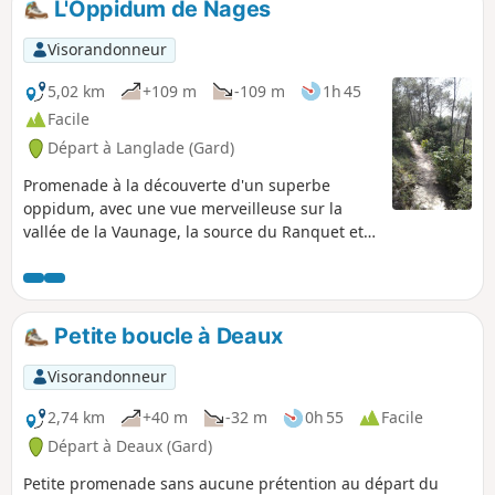
L'Oppidum de Nages
Visorandonneur
5,02 km
+109 m
-109 m
1h 45
Facile
Départ à Langlade (Gard)
Promenade à la découverte d'un superbe
oppidum, avec une vue merveilleuse sur la
vallée de la Vaunage, la source du Ranquet et
le Serre de la Font.
Petite boucle à Deaux
Visorandonneur
2,74 km
+40 m
-32 m
0h 55
Facile
Départ à Deaux (Gard)
Petite promenade sans aucune prétention au départ du