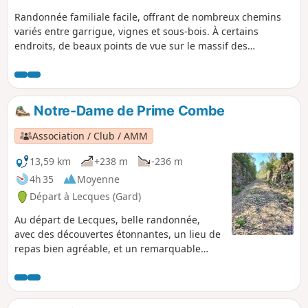
Randonnée familiale facile, offrant de nombreux chemins
variés entre garrigue, vignes et sous-bois. À certains
endroits, de beaux points de vue sur le massif des
Cévennes avec le Mont Aigoual en ligne de mire.
Randonnées avec faible dénivelé pour une belle balade en
famille.
Notre-Dame de Prime Combe
Association / Club / AMM
13,59 km
+238 m
-236 m
4h 35
Moyenne
Départ à Lecques (Gard)
Au départ de Lecques, belle randonnée,
avec des découvertes étonnantes, un lieu de
repas bien agréable, et un remarquable
point de vue.