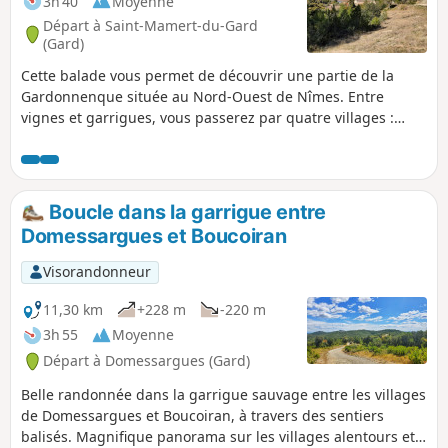
3h 40
Moyenne
Départ à Saint-Mamert-du-Gard
(Gard)
Cette balade vous permet de découvrir une partie de la
Gardonnenque située au Nord-Ouest de Nîmes. Entre
vignes et garrigues, vous passerez par quatre villages :
Saint-Mamert, Parignargues, Gajan et Fons. Sur les
hauteurs des collines, par temps clair, au niveau du moulin
de Saint-Mamert, vous pourrez apercevoir un panorama à
180°, du Pic Saint-Loup au Mont Bouquet, en passant par le
Boucle dans la garrigue entre
Mont Aigual et le Mont Lozère. Au premier plan, le massif
Domessargues et Boucoiran
des bois des Leins.
Visorandonneur
11,30 km
+228 m
-220 m
3h 55
Moyenne
Départ à Domessargues (Gard)
Belle randonnée dans la garrigue sauvage entre les villages
de Domessargues et Boucoiran, à travers des sentiers
balisés. Magnifique panorama sur les villages alentours et