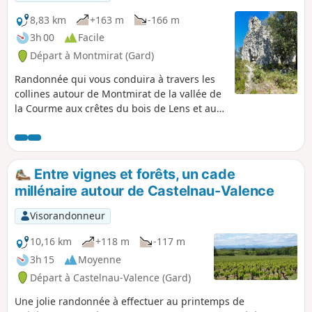
8,83 km
+163 m
-166 m
3h 00
Facile
Départ à Montmirat (Gard)
Randonnée qui vous conduira à travers les
collines autour de Montmirat de la vallée de
la Courme aux crêtes du bois de Lens et au
promontoire de l'église de Jouffre
(orthographiée également Jouffe).
Entre vignes et forêts, un cade
millénaire autour de Castelnau-Valence
Visorandonneur
10,16 km
+118 m
-117 m
3h 15
Moyenne
Départ à Castelnau-Valence (Gard)
Une jolie randonnée à effectuer au printemps de