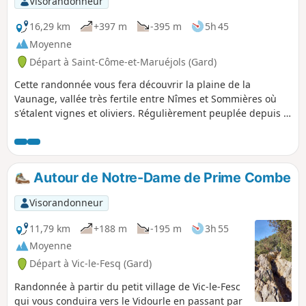
Visorandonneur
16,29 km
+397 m
-395 m
5h 45
Moyenne
Départ à Saint-Côme-et-Maruéjols (Gard)
Cette randonnée vous fera découvrir la plaine de la
Vaunage, vallée très fertile entre Nîmes et Sommières où
s'étalent vignes et oliviers. Régulièrement peuplée depuis le
milieu du Néolithique comme l'atteste le menhir de
Congénies datant d'environ 2500 ans avant J.C.Sept
oppidums connus à ce jour, furent bâtis et occupés du VIIIe
siècle avant. J.-C. au Ier siècle après J.-C., notamment par
Autour de Notre-Dame de Prime Combe
les Volques. En chemin vous traverserez la garrigue et les
vignes, vous découvrirez un oppidum (habitat perché), un
Visorandonneur
moulin, des puits datant de l'époque romaine.
11,79 km
+188 m
-195 m
3h 55
Moyenne
Départ à Vic-le-Fesq (Gard)
Randonnée à partir du petit village de Vic-le-Fesc
qui vous conduira vers le Vidourle en passant par