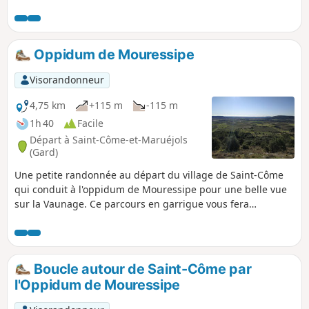
Oppidum de Mouressipe
Visorandonneur
4,75 km
+115 m
-115 m
1h 40
Facile
Départ à Saint-Côme-et-Maruéjols
(Gard)
Une petite randonnée au départ du village de Saint-Côme
qui conduit à l'oppidum de Mouressipe pour une belle vue
sur la Vaunage. Ce parcours en garrigue vous fera
également découvrir quelques capitelles et un beau sentier
sinueux le long d'un petit vallon.
Boucle autour de Saint-Côme par
l'Oppidum de Mouressipe