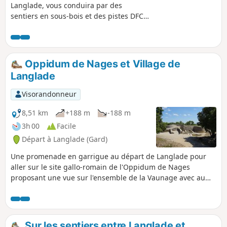
Langlade, vous conduira par des
sentiers en sous-bois et des pistes DFCI
à la découverte des capitelles et clapas,
ces abris et murs en pierres sèches
typiques de la garrigue gardoise.
Oppidum de Nages et Village de
Langlade
Visorandonneur
8,51 km
+188 m
-188 m
3h 00
Facile
Départ à Langlade (Gard)
Une promenade en garrigue au départ de Langlade pour
aller sur le site gallo-romain de l'Oppidum de Nages
proposant une vue sur l'ensemble de la Vaunage avec au
loin les Cévennes, la mer et le Pic-Saint-Loup. On finit par
une visite du village de Langlade avec ses ruelles, son
moulin, son temple, ses 2 places... et ses maisons
séculaires.
Sur les sentiers entre Langlade et