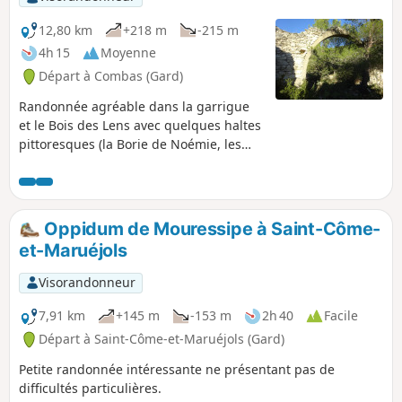
où le belvédère sur un méandre du Gardon en forme de fer
à cheval est époustouflant. En rentrant vers le parking, vous
12,80 km
+218 m
-215 m
aurez l'occasion de découvrir la surprenante Grotte de la
4h 15
Moyenne
Trone.
Départ à Combas (Gard)
Randonnée agréable dans la garrigue
et le Bois des Lens avec quelques haltes
pittoresques (la Borie de Noémie, les
grottes, les fossiles, l’arche imposante)
et des vues au lointain de la région.
Oppidum de Mouressipe à Saint-Côme-
et-Maruéjols
Visorandonneur
7,91 km
+145 m
-153 m
2h 40
Facile
Départ à Saint-Côme-et-Maruéjols (Gard)
Petite randonnée intéressante ne présentant pas de
difficultés particulières.