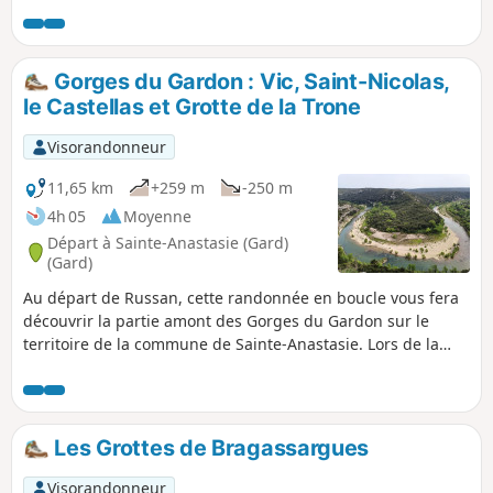
Gorges du Gardon : Vic, Saint-Nicolas,
le Castellas et Grotte de la Trone
Visorandonneur
11,65 km
+259 m
-250 m
4h 05
Moyenne
Départ à Sainte-Anastasie (Gard)
(Gard)
Au départ de Russan, cette randonnée en boucle vous fera
découvrir la partie amont des Gorges du Gardon sur le
territoire de la commune de Sainte-Anastasie. Lors de la
première partie sur des pistes DFCI, vous passerez par le
charmant village de Vic puis descendrez jusqu'à Saint-
Nicolas à proximité du prieuré et du pont éponymes.
Débute ensuite la remontée sur le plateau en surplombant
Les Grottes de Bragassargues
le Gardon par un sentier tantôt escarpé avec de petits
lapiaz. Enfin, une jolie piste vous mènera jusqu'au Castellas
Visorandonneur