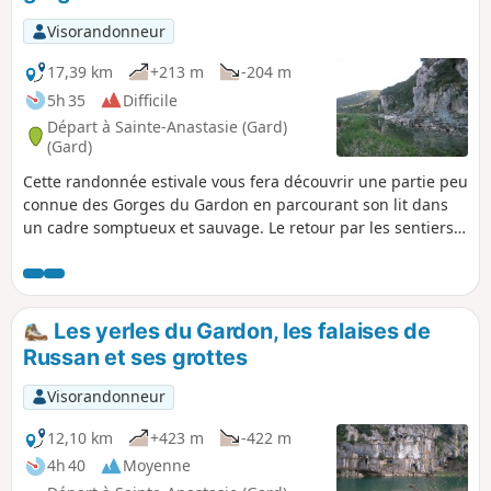
Visorandonneur
17,39 km
+213 m
-204 m
5h 35
Difficile
Départ à Sainte-Anastasie (Gard)
(Gard)
Cette randonnée estivale vous fera découvrir une partie peu
connue des Gorges du Gardon en parcourant son lit dans
un cadre somptueux et sauvage. Le retour par les sentiers
en haut des falaises, vous fera prendre de la hauteur et
vous offrira une autre vision du parcours que vous venez
d'effectuer en contre-bas. Nota : consulter la rubrique Infos
pratiques pour le niveau d'eau.
Les yerles du Gardon, les falaises de
Russan et ses grottes
Visorandonneur
12,10 km
+423 m
-422 m
4h 40
Moyenne