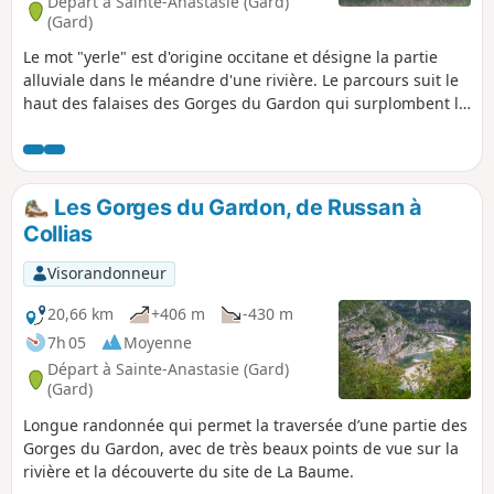
Départ à Sainte-Anastasie (Gard)
(Gard)
Le mot "yerle" est d'origine occitane et désigne la partie
alluviale dans le méandre d'une rivière. Le parcours suit le
haut des falaises des Gorges du Gardon qui surplombent la
rivière d'une centaine de mètres. De nombreuses grottes
sont visibles dans les falaises, dont la Grotte de la Trône
(actuellement fermée pour la préserver) qui contient des
peintures vieilles de 37 milliers d'années. On descend
Les Gorges du Gardon, de Russan à
jusqu'au Gardon à deux reprises puis on fait un petit tour
Collias
sur la grande falaise de Russan.
Visorandonneur
20,66 km
+406 m
-430 m
7h 05
Moyenne
Départ à Sainte-Anastasie (Gard)
(Gard)
Longue randonnée qui permet la traversée d’une partie des
Gorges du Gardon, avec de très beaux points de vue sur la
rivière et la découverte du site de La Baume.