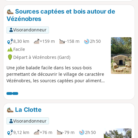
Solorgues au Sud, Langlade à l'Est avec son joli moulin.
Sources captées et bois autour de
Vézénobres
Visorandonneur
8,30 km
+159 m
-158 m
2h 50
Facile
Départ à Vézénobres (Gard)
Une jolie balade facile dans les sous-bois
permettant de découvrir le village de caractère
Vézénobres, les sources captées pour alimenter
celui-ci ainsi que des belles vues sur les
Cévennes. Toute la randonnée suit des chemins
de randonnée balisés.
La Clotte
Visorandonneur
9,12 km
+76 m
-79 m
2h 50