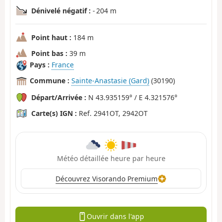
Dénivelé négatif :
- 204 m
Point haut :
184 m
Point bas :
39 m
Pays :
France
Commune :
Sainte-Anastasie (Gard)
(30190)
Départ/Arrivée :
N 43.935159° / E 4.321576°
Carte(s) IGN :
Ref. 2941OT, 2942OT
Météo détaillée heure par heure
Découvrez Visorando Premium
Ouvrir dans l'app