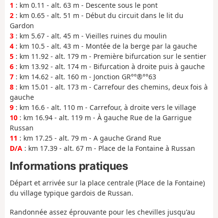
1
: km 0.11 - alt. 63 m - Descente sous le pont
2
: km 0.65 - alt. 51 m - Début du circuit dans le lit du
Gardon
3
: km 5.67 - alt. 45 m - Vieilles ruines du moulin
4
: km 10.5 - alt. 43 m - Montée de la berge par la gauche
5
: km 11.92 - alt. 179 m - Première bifurcation sur le sentier
6
: km 13.92 - alt. 174 m - Bifurcation à droite puis à gauche
7
: km 14.62 - alt. 160 m - Jonction GR°°®°°63
8
: km 15.01 - alt. 173 m - Carrefour des chemins, deux fois à
gauche
9
: km 16.6 - alt. 110 m - Carrefour, à droite vers le village
10
: km 16.94 - alt. 119 m - À gauche Rue de la Garrigue
Russan
11
: km 17.25 - alt. 79 m - A gauche Grand Rue
D/A
: km 17.39 - alt. 67 m - Place de la Fontaine à Russan
Informations pratiques
Départ et arrivée sur la place centrale (Place de la Fontaine)
du village typique gardois de Russan.
Randonnée assez éprouvante pour les chevilles jusqu'au