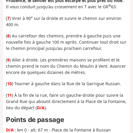
Prudence, le sentier est plus escarpé et plus près du vide.
®
Il vous conduit jusqu'au croisement en T avec le GR
63.
(
7
) Virer à 90° sur la droite et suivre le chemin sur environ
400 m.
(
8
) Au carrefour des chemins, prendre à gauche puis une
nouvelle fois à gauche 100 m après. Continuer tout droit sur
le chemin principal jusqu'au prochain carrefour.
(
9
) Aller à droite. Les premières maisons se profilent et le
chemin prend le nom du Chemin du Moulin à Vent. Avancer
encore de quelques dizaines de mètres.
(
10
) Tourner à gauche dans la Rue de la Garrigue Russan.
(
11
) À la fin de la rue, faire un gauche-droite pour suivre la
Grand Rue qui aboutit directement à la Place de la Fontaine,
lieu du départ (
D/A
).
Points de passage
D/A
: km 0 - alt. 67 m - Place de la Fontaine à Russan