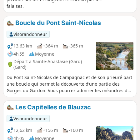
falaises.
Boucle du Pont Saint-Nicolas
Visorandonneur
13,63 km
+364 m
-365 m
4h 55
Moyenne
Départ à Sainte-Anastasie (Gard)
(Gard)
Du Pont Saint-Nicolas de Campagnac et de son prieuré part
une boucle qui permet la découverte d’une partie des
Gorges du Gardon. Vous pourrez admirer les méandres du
Gardon, la Grotte de la Trône (ancien abri préhistorique
abritant derrière une porte en fer fermée des dessins de
Les Capitelles de Blauzac
mammouths et d’un félin datant du Paléolithique
supérieur), la Baume Percée, vue de dessus et d’en-dessous,
Visorandonneur
les falaises d’escalade de Russan…
12,62 km
+156 m
-160 m
4h 05
Moyenne