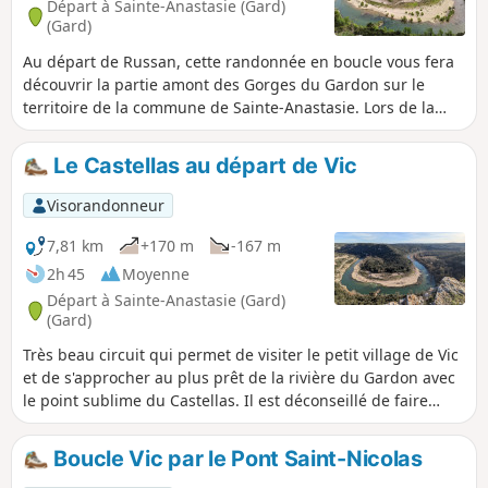
Départ à Sainte-Anastasie (Gard)
(Gard)
Au départ de Russan, cette randonnée en boucle vous fera
découvrir la partie amont des Gorges du Gardon sur le
territoire de la commune de Sainte-Anastasie. Lors de la
première partie sur des pistes DFCI, vous passerez par le
charmant village de Vic puis descendrez jusqu'à Saint-
Le Castellas au départ de Vic
Nicolas à proximité du prieuré et du pont éponymes.
Débute ensuite la remontée sur le plateau en surplombant
Visorandonneur
le Gardon par un sentier tantôt escarpé avec de petits
lapiaz. Enfin, une jolie piste vous mènera jusqu'au Castellas
7,81 km
+170 m
-167 m
où le belvédère sur un méandre du Gardon en forme de fer
2h 45
Moyenne
à cheval est époustouflant. En rentrant vers le parking, vous
Départ à Sainte-Anastasie (Gard)
aurez l'occasion de découvrir la surprenante Grotte de la
(Gard)
Trone.
Très beau circuit qui permet de visiter le petit village de Vic
et de s'approcher au plus prêt de la rivière du Gardon avec
le point sublime du Castellas. Il est déconseillé de faire
cette randonnée en plein été. Très peu de cheminement à
l’ombre.
Boucle Vic par le Pont Saint-Nicolas