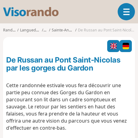
V
O
i
u
s
v
o
Randonnées
Languedoc-Roussillon
Gard
Sainte-Anastasie (Gard)
De Russan au Pont Saint-Nicolas par les gorges du Gardon
r
r
i
a
r
n
l
d
De Russan au Pont Saint-Nicolas
a
o
n
par les gorges du Gardon
a
v
Cette randonnée estivale vous fera découvrir une
i
partie peu connue des Gorges du Gardon en
g
a
parcourant son lit dans un cadre somptueux et
t
sauvage. Le retour par les sentiers en haut des
i
falaises, vous fera prendre de la hauteur et vous
o
offrira une autre vision du parcours que vous venez
n
d'effectuer en contre-bas.