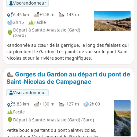
Visorandonneur
6,45 km
+146 m
-143 m
2h 15
Facile
Départ à Sainte-Anastasie (Gard)
(Gard)
Randonnée au cœur de la garrigue, le long des falaises qui
surplombent le Gardon. Les points de vue sur le pont Saint-
Nicolas et sur la rivière sont magnifiques.
Gorges du Gardon au départ du pont de
Saint-Nicolas de Campagnac
Visorandonneur
5,83 km
+130 m
-127 m
2h 00
Facile
Départ à Sainte-Anastasie (Gard) (Gard)
Petite boucle partant du pont Saint-Nicolas,
passant par Vic et longeant le Gardon par les