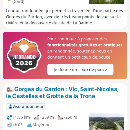
(Gard)
Longue randonnée qui permet la traversée d’une partie des
Gorges du Gardon, avec de très beaux points de vue sur la
rivière et la découverte du site de La Baume.
Pour continuer à proposer des
fonctionnalités gratuites et pratiques
en randonnée, soutenez-nous en
donnant un petit coup de pouce !
Je donne un coup de pouce
Gorges du Gardon : Vic, Saint-Nicolas,
le Castellas et Grotte de la Trone
Visorandonneur
11,65 km
+259 m
-250 m
4h 05
Moyenne