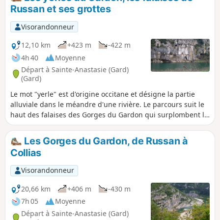
Russan et ses grottes
Visorandonneur
12,10 km
+423 m
-422 m
4h 40
Moyenne
Départ à Sainte-Anastasie (Gard)
(Gard)
Le mot "yerle" est d'origine occitane et désigne la partie
alluviale dans le méandre d'une rivière. Le parcours suit le
haut des falaises des Gorges du Gardon qui surplombent la
rivière d'une centaine de mètres. De nombreuses grottes
sont visibles dans les falaises, dont la Grotte de la Trône
Les Gorges du Gardon, de Russan à
(actuellement fermée pour la préserver) qui contient des
Collias
peintures vieilles de 37 milliers d'années. On descend
jusqu'au Gardon à deux reprises puis on fait un petit tour
Visorandonneur
sur la grande falaise de Russan.
20,66 km
+406 m
-430 m
7h 05
Moyenne
Départ à Sainte-Anastasie (Gard)