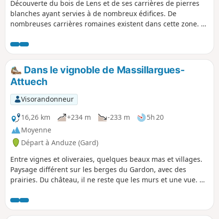
Découverte du bois de Lens et de ses carrières de pierres
blanches ayant servies à de nombreux édifices. De
nombreuses carrières romaines existent dans cette zone. La
pierre des Lens est dure, blanche, au grain très fin, et très
estimée des tailleurs de pierre et des sculpteurs.
Dans le vignoble de Massillargues-
Attuech
Visorandonneur
16,26 km
+234 m
-233 m
5h 20
Moyenne
Départ à Anduze (Gard)
Entre vignes et oliveraies, quelques beaux mas et villages.
Paysage différent sur les berges du Gardon, avec des
prairies. Du château, il ne reste que les murs et une vue. Un
passage aussi en hauteur sur la garrigue.