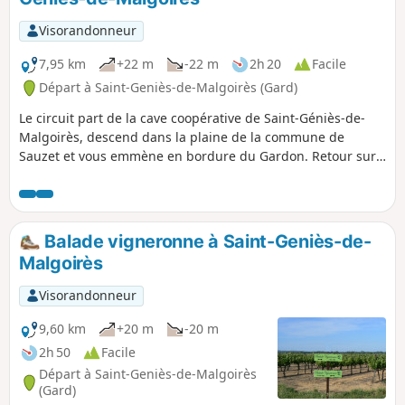
Visorandonneur
7,95 km
+22 m
-22 m
2h 20
Facile
Départ à Saint-Geniès-de-Malgoirès (Gard)
Le circuit part de la cave coopérative de Saint-Géniès-de-
Malgoirès, descend dans la plaine de la commune de
Sauzet et vous emmène en bordure du Gardon. Retour sur
la commune de Saint-Géniès en traversant des vignes et
des terres cultivées.
Balade vigneronne à Saint-Geniès-de-
Malgoirès
Visorandonneur
9,60 km
+20 m
-20 m
2h 50
Facile
Départ à Saint-Geniès-de-Malgoirès
(Gard)