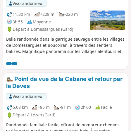
Visorandonneur
11,30 km
+228 m
-220 m
3h 55
Moyenne
Départ à Domessargues (Gard)
Belle randonnée dans la garrigue sauvage entre les villages
de Domessargues et Boucoiran, à travers des sentiers
balisés. Magnifique panorama sur les villages alentours et
les contreforts cévenols.
Point de vue de la Cabane et retour par
le Deves
Visorandonneur
6,08 km
+85 m
-81 m
2h 00
Facile
Départ à Lézan (Gard)
Randonnée familiale facile, offrant de nombreux chemins
variés entre garrigue, vignes et sous-bois. À certains