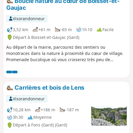
Boucle nature au cœur de Boisset-et-
Gaujac
Visorandonneur
3,52 km
+61 m
-65 m
1h 10
Facile
Départ à Boisset-et-Gaujac (Gard)
Au départ de la mairie, parcourez des sentiers ou
monotraces dans la nature à proximité du cœur de village.
Promenade bucolique où vous croiserez très peu de
voitures.
Carrières et bois de Lens
Visorandonneur
10,28 km
+186 m
-187 m
3h 30
Moyenne
Départ à Fons (Gard) (Gard)