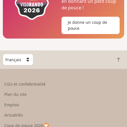
en donnant un petit coup
de pouce !
Je donne un coup de
pouce
C
R
h
e
o
t
i
o
s
CGU et confidentialité
u
i
r
s
Plan du site
e
s
n
e
Emplois
h
z
Actualités
a
u
u
n
Coup de pouce 2026