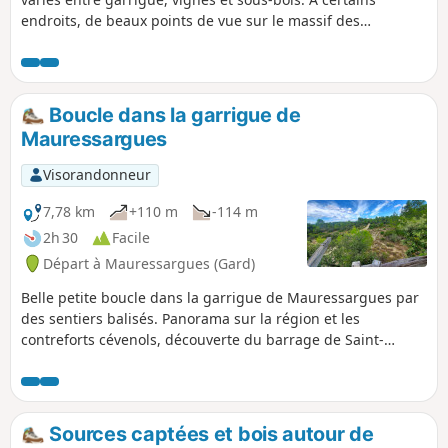
endroits, de beaux points de vue sur le massif des
Cévennes avec le Mont Aigoual en ligne de mire.
Randonnées avec faible dénivelé pour une belle balade en
famille.
Boucle dans la garrigue de
Mauressargues
Visorandonneur
7,78 km
+110 m
-114 m
2h 30
Facile
Départ à Mauressargues (Gard)
Belle petite boucle dans la garrigue de Mauressargues par
des sentiers balisés. Panorama sur la région et les
contreforts cévenols, découverte du barrage de Saint-
Geniès-de-Malgoirès.
Sources captées et bois autour de