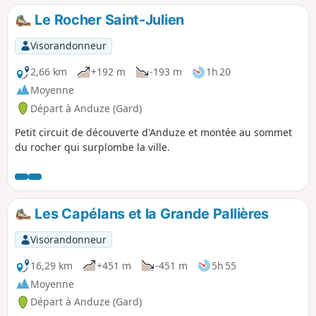
Le Rocher Saint-Julien
Visorandonneur
2,66 km
+192 m
-193 m
1h 20
Moyenne
Départ à Anduze (Gard)
Petit circuit de découverte d'Anduze et montée au sommet
du rocher qui surplombe la ville.
Les Capélans et la Grande Pallières
Visorandonneur
16,29 km
+451 m
-451 m
5h 55
Moyenne
Départ à Anduze (Gard)