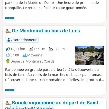
parking de la Mairie de Deaux. Une heure de promenade
tranquille. Le retour se fait sur route goudronnée.
De Montmirat au bois de Lens
Visorandonneur
14,21 km
+331 m
-333 m
5h 00
Moyenne
Départ à Montmirat (Gard)
Randonnée en grande partie arborée, à la découverte du
bois de Lens. Au cours de la marche, de beaux panoramas.
Découverte d'une carrière romaine de Pielles, les grottes de
Bragassargues (qui furent occupées par l'homme de
Neandertal), le sanctuaire pré-romain de Mabousquet (1e
siècle avant JC), l'abbaye clunisienne de Jouffre (3e siècle), le
Castellas de Montmirat (11e siècle). En cas de fortes pluies
Boucle vigneronne au départ de Saint-
récentes, voir dans les infos pratiques.
Géniès-de-Malgoirès