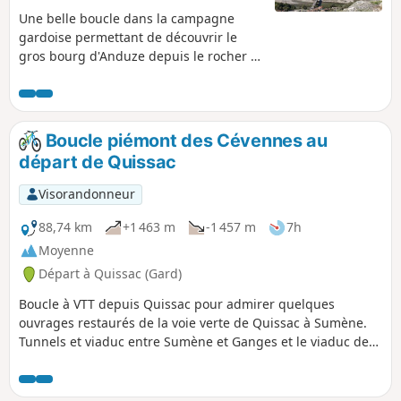
Une belle boucle dans la campagne
gardoise permettant de découvrir le
gros bourg d'Anduze depuis le rocher le
dominant.
Boucle piémont des Cévennes au
départ de Quissac
Visorandonneur
88,74 km
+1 463 m
-1 457 m
7h
Moyenne
Départ à Quissac (Gard)
Boucle à VTT depuis Quissac pour admirer quelques
ouvrages restaurés de la voie verte de Quissac à Sumène.
Tunnels et viaduc entre Sumène et Ganges et le viaduc de
Saint-Hyppolite-du-Fort. À noter le bel ouvrage, à voute
décintrée, à l'entrée de Sumène.