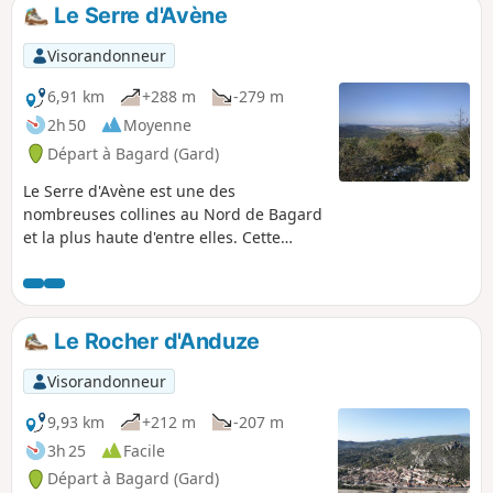
Le Serre d'Avène
Visorandonneur
6,91 km
+288 m
-279 m
2h 50
Moyenne
Départ à Bagard (Gard)
Le Serre d'Avène est une des
nombreuses collines au Nord de Bagard
et la plus haute d'entre elles. Cette
randonnée en boucle vous y conduira
par des pistes et sentiers en garrigue.
Au sommet, vous découvrirez une belle
vue sur les Cévennes et l'agglomération
Le Rocher d'Anduze
alésienne.
Visorandonneur
9,93 km
+212 m
-207 m
3h 25
Facile
Départ à Bagard (Gard)