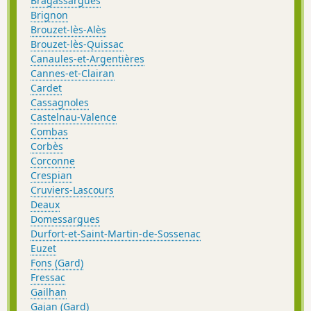
Bragassargues
Brignon
Brouzet-lès-Alès
Brouzet-lès-Quissac
Canaules-et-Argentières
Cannes-et-Clairan
Cardet
Cassagnoles
Castelnau-Valence
Combas
Corbès
Corconne
Crespian
Cruviers-Lascours
Deaux
Domessargues
Durfort-et-Saint-Martin-de-Sossenac
Euzet
Fons (Gard)
Fressac
Gailhan
Gajan (Gard)