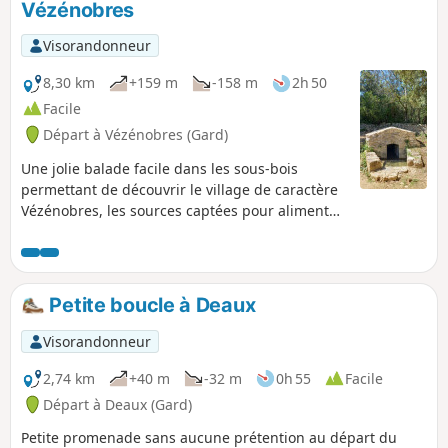
Vézénobres
Visorandonneur
8,30 km
+159 m
-158 m
2h 50
Facile
Départ à Vézénobres (Gard)
Une jolie balade facile dans les sous-bois
permettant de découvrir le village de caractère
Vézénobres, les sources captées pour alimenter
celui-ci ainsi que des belles vues sur les
Cévennes. Toute la randonnée suit des chemins
de randonnée balisés.
Petite boucle à Deaux
Visorandonneur
2,74 km
+40 m
-32 m
0h 55
Facile
Départ à Deaux (Gard)
Petite promenade sans aucune prétention au départ du