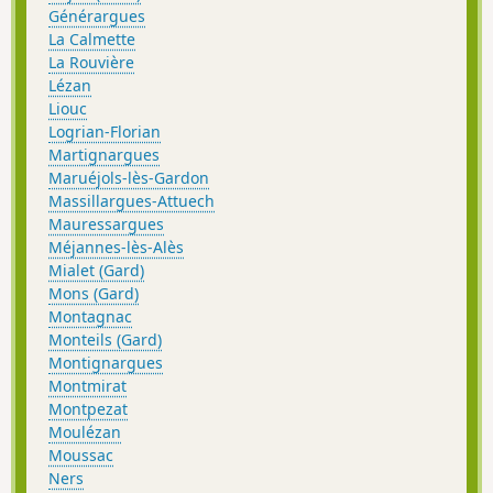
Générargues
La Calmette
La Rouvière
Lézan
Liouc
Logrian-Florian
Martignargues
Maruéjols-lès-Gardon
Massillargues-Attuech
Mauressargues
Méjannes-lès-Alès
Mialet (Gard)
Mons (Gard)
Montagnac
Monteils (Gard)
Montignargues
Montmirat
Montpezat
Moulézan
Moussac
Ners