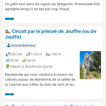
Un petit tour dans les vignes du Malgoirès. Promenade très
agréable lorsqu'il ne fait pas trop chaud.
Circuit par le prieuré de Jouffre (ou de
Jouffe)
Visorandonneur
8,83 km
+163 m
-166 m
3h 00
Facile
Départ à Montmirat (Gard)
Randonnée qui vous conduira à travers les
collines autour de Montmirat de la vallée de
la Courme aux crêtes du bois de Lens et au
promontoire de l'église de Jouffre
(orthographiée également Jouffe).