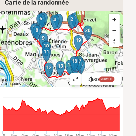
Carte de la randonnée
5
1
6
3
2
4
7
8
20
9
19
10
11
17
18
16
14
15
13
12
3D
NOUVEAU
A
Attributions
ff
i
c
h
e
r
l
a
0…
2km
4km
6km
8km
10km
12km
14km
16km
18km
20km