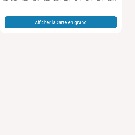
c
a
r
Afficher la carte en grand
t
e
e
n
g
r
a
n
d