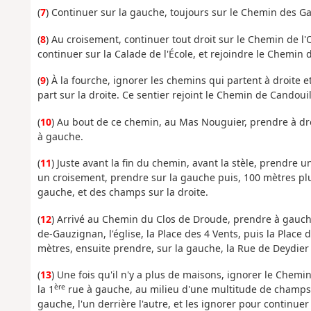
(
7
) Continuer sur la gauche, toujours sur le Chemin des G
(
8
) Au croisement, continuer tout droit sur le Chemin de l'
continuer sur la Calade de l'École, et rejoindre le Chemin d
(
9
) À la fourche, ignorer les chemins qui partent à droite e
part sur la droite. Ce sentier rejoint le Chemin de Candouill
(
10
) Au bout de ce chemin, au Mas Nouguier, prendre à dro
à gauche.
(
11
) Juste avant la fin du chemin, avant la stèle, prendre un
un croisement, prendre sur la gauche puis, 100 mètres plus 
gauche, et des champs sur la droite.
(
12
) Arrivé au Chemin du Clos de Droude, prendre à gauche
de-Gauzignan, l'église, la Place des 4 Vents, puis la Place
mètres, ensuite prendre, sur la gauche, la Rue de Deydier
(
13
) Une fois qu'il n'y a plus de maisons, ignorer le Chemin 
ère
la 1
rue à gauche, au milieu d'une multitude de champs 
gauche, l'un derrière l'autre, et les ignorer pour continue