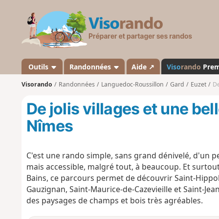
V
i
s
o
r
a
Outils
Randonnées
Aide ↗
Viso
rando
Pre
n
Visorando
Randonnées
Languedoc-Roussillon
Gard
Euzet
De
d
o
De jolis villages et une bel
Nîmes
C'est une rando simple, sans grand dénivelé, d'un
mais accessible, malgré tout, à beaucoup. Et surtout,
Bains, ce parcours permet de découvrir Saint-Hippol
Gauzignan, Saint-Maurice-de-Cazevieille et Saint-Jean
des paysages de champs et bois très agréables.