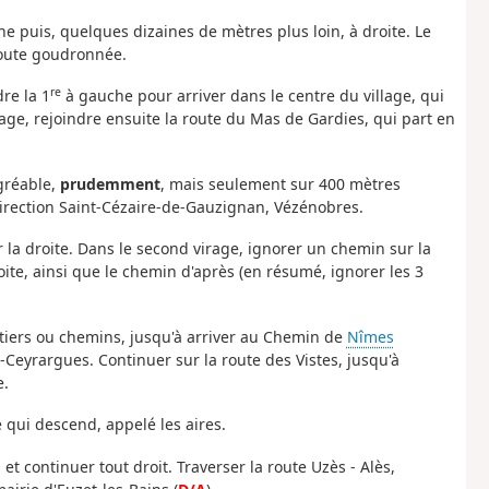
 puis, quelques dizaines de mètres plus loin, à droite. Le
route goudronnée.
re
dre la 1
à gauche pour arriver dans le centre du village, qui
lage, rejoindre ensuite la route du Mas de Gardies, qui part en
agréable,
prudemment
, mais seulement sur 400 mètres
direction Saint-Cézaire-de-Gauzignan, Vézénobres.
 la droite. Dans le second virage, ignorer un chemin sur la
roite, ainsi que le chemin d'après (en résumé, ignorer les 3
sentiers ou chemins, jusqu'à arriver au Chemin de
Nîmes
Ceyrargues. Continuer sur la route des Vistes, jusqu'à
e.
qui descend, appelé les aires.
et continuer tout droit. Traverser la route Uzès - Alès,