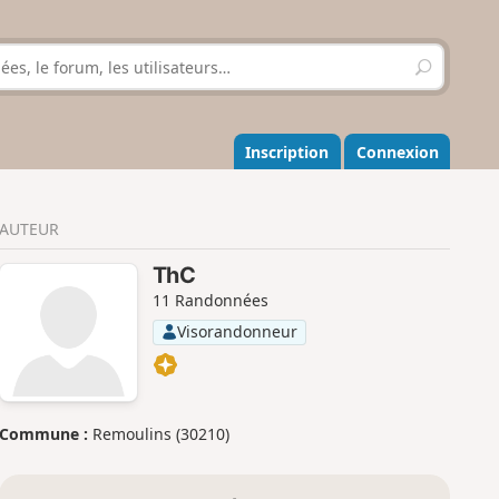
R
e
c
h
e
Inscription
Connexion
r
c
h
AUTEUR
e
r
ThC
11 Randonnées
Visorandonneur
Commune :
Remoulins (30210)