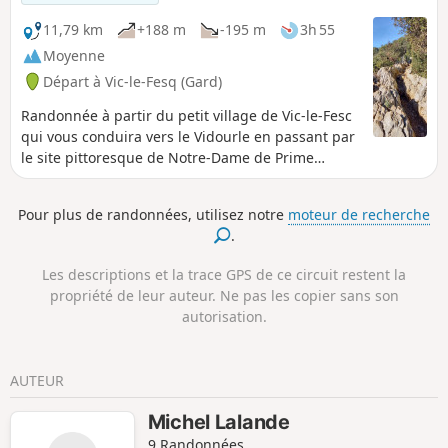
Loup.
11,79 km
+188 m
-195 m
3h 55
Moyenne
Départ à Vic-le-Fesq (Gard)
Randonnée à partir du petit village de Vic-le-Fesc
qui vous conduira vers le Vidourle en passant par
le site pittoresque de Notre-Dame de Prime
Combe avec ses statues géantes, son chemin de
croix et sa chapelle ouverte.
Pour plus de randonnées, utilisez notre
moteur de recherche
.
Les descriptions et la trace GPS de ce circuit restent la
propriété de leur auteur. Ne pas les copier sans son
autorisation.
AUTEUR
Michel Lalande
9 Randonnées