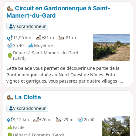
sinueux le long d'un petit vallon.
Circuit en Gardonnenque à Saint-
Mamert-du-Gard
Visorandonneur
11,95 km
+81 m
-81 m
3h 40
Moyenne
Départ à Saint-Mamert-du-Gard
(Gard)
Cette balade vous permet de découvrir une partie de la
Gardonnenque située au Nord-Ouest de Nîmes. Entre
vignes et garrigues, vous passerez par quatre villages :
Saint-Mamert, Parignargues, Gajan et Fons. Sur les
hauteurs des collines, par temps clair, au niveau du moulin
La Clotte
de Saint-Mamert, vous pourrez apercevoir un panorama à
180°, du Pic Saint-Loup au Mont Bouquet, en passant par le
Visorandonneur
Mont Aigual et le Mont Lozère. Au premier plan, le massif
des bois des Leins.
9,12 km
+76 m
-79 m
2h 50
Facile
Départ à Fontanès (Gard)