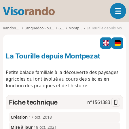
V
O
i
u
s
v
o
Randonnées
Languedoc-Roussillon
Gard
Montpezat
La Tourille depuis Montpezat
r
r
i
a
r
n
l
d
La Tourille depuis Montpezat
a
o
n
a
Petite balade familiale à la découverte des paysages
v
agricoles qui ont évolué au cours des siècles en
i
fonction des pratiques et de l'histoire.
g
a
t
Fiche technique
n°
1561383
i
o
n
Création
17 oct. 2018
Mise à jour
18 oct. 2021