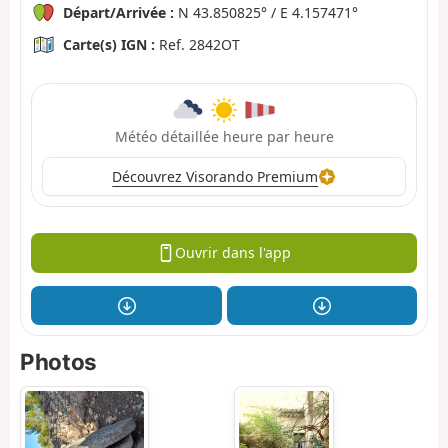
Départ/Arrivée :
N 43.850825° / E 4.157471°
Carte(s) IGN :
Ref. 2842OT
Météo détaillée heure par heure
Découvrez Visorando Premium
Ouvrir dans l'app
Photos