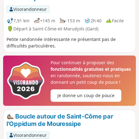
Visorandonneur
7,91 km
+145 m
-153 m
2h 40
Facile
Départ à Saint-Côme-et-Maruéjols (Gard)
Petite randonnée intéressante ne présentant pas de
difficultés particulières.
Pour continuer à proposer des
fonctionnalités gratuites et pratiques
en randonnée, soutenez-nous en
donnant un petit coup de pouce !
Je donne un coup de pouce
Boucle autour de Saint-Côme par
l'Oppidum de Mouressipe
Visorandonneur