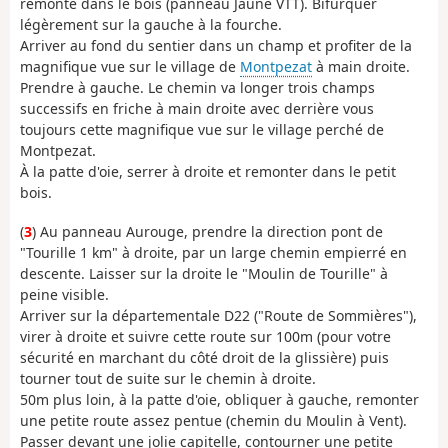
remonte dans le bois (panneau Jaune VTT). Bifurquer
légèrement sur la gauche à la fourche.
Arriver au fond du sentier dans un champ et profiter de la
magnifique vue sur le village de
Montpezat
à main droite.
Prendre à gauche. Le chemin va longer trois champs
successifs en friche à main droite avec derrière vous
toujours cette magnifique vue sur le village perché de
Montpezat.
À la patte d'oie, serrer à droite et remonter dans le petit
bois.
(
3
) Au panneau Aurouge, prendre la direction pont de
"Tourille 1 km" à droite, par un large chemin empierré en
descente. Laisser sur la droite le "Moulin de Tourille" à
peine visible.
Arriver sur la départementale D22 ("Route de Sommières"),
virer à droite et suivre cette route sur 100m (pour votre
sécurité en marchant du côté droit de la glissière) puis
tourner tout de suite sur le chemin à droite.
50m plus loin, à la patte d'oie, obliquer à gauche, remonter
une petite route assez pentue (chemin du Moulin à Vent).
Passer devant une jolie capitelle, contourner une petite