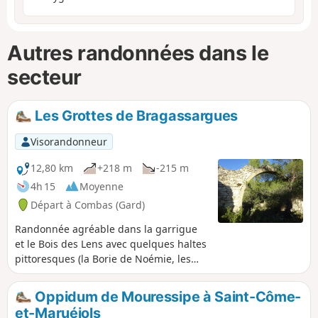
Autres randonnées dans le
secteur
Les Grottes de Bragassargues
Visorandonneur
12,80 km
+218 m
-215 m
4h 15
Moyenne
Départ à Combas (Gard)
Randonnée agréable dans la garrigue
et le Bois des Lens avec quelques haltes
pittoresques (la Borie de Noémie, les
grottes, les fossiles, l’arche imposante)
et des vues au lointain de la région.
Oppidum de Mouressipe à Saint-Côme-
et-Maruéjols