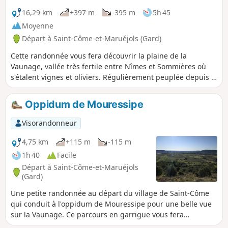
16,29 km
+397 m
-395 m
5h 45
Moyenne
Départ à Saint-Côme-et-Maruéjols (Gard)
Cette randonnée vous fera découvrir la plaine de la
Vaunage, vallée très fertile entre Nîmes et Sommières où
s'étalent vignes et oliviers. Régulièrement peuplée depuis le
milieu du Néolithique comme l'atteste le menhir de
Congénies datant d'environ 2500 ans avant J.C.Sept
Oppidum de Mouressipe
oppidums connus à ce jour, furent bâtis et occupés du VIIIe
siècle avant. J.-C. au Ier siècle après J.-C., notamment par
Visorandonneur
les Volques. En chemin vous traverserez la garrigue et les
vignes, vous découvrirez un oppidum (habitat perché), un
4,75 km
+115 m
-115 m
moulin, des puits datant de l'époque romaine.
1h 40
Facile
Départ à Saint-Côme-et-Maruéjols
(Gard)
Une petite randonnée au départ du village de Saint-Côme
qui conduit à l'oppidum de Mouressipe pour une belle vue
sur la Vaunage. Ce parcours en garrigue vous fera
également découvrir quelques capitelles et un beau sentier