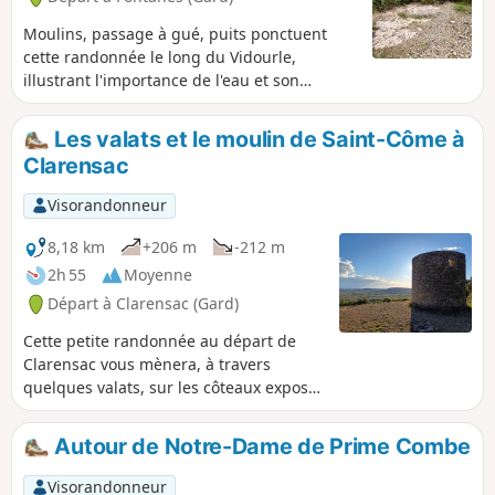
Moulins, passage à gué, puits ponctuent
cette randonnée le long du Vidourle,
illustrant l'importance de l'eau et son
utilisation.
Les valats et le moulin de Saint-Côme à
Clarensac
Visorandonneur
8,18 km
+206 m
-212 m
2h 55
Moyenne
Départ à Clarensac (Gard)
Cette petite randonnée au départ de
Clarensac vous mènera, à travers
quelques valats, sur les côteaux exposés
Sud de ce secteur de la Vaunage et
jusqu'au Moulin de Saint-Côme, un
Autour de Notre-Dame de Prime Combe
endroit idéal pour profiter d'une belle
vue sur la plaine et jusqu'au Pic-Saint-
Visorandonneur