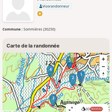
Visorandonneur
Commune :
Sommières (30250)
Carte de la randonnée
5
4
1
2
3
3D
NOUVEAU
A