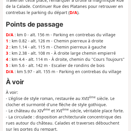
Traverser cette place, remarquer à droite la magnifique Rue
de la Calade. Continuer Rue des Platanes pour retrouver en
contrebas le parking du départ (
D/A
).
Points de passage
D/A
: km 0 - alt. 156 m - Parking en contrebas du village
1
: km 0.82 - alt. 126 m - Chemin pierreux à droite
2
: km 1.14 - alt. 115 m - Chemin pierreux à gauche
3
: km 2.38 - alt. 108 m - À droite large chemin empierré
4
: km 4.4 - alt. 114 m - À droite, chemin du "Cours Toujours"
5
: km 5.6 - alt. 142 m - Escalier de rondins de bois
D/A
: km 5.97 - alt. 155 m - Parking en contrebas du village
À voir
À voir:
ème
- L'église de style roman, restaurée au XVII
siècle. Le
clocher et surmonté d'une flèche de style gothique.
ème
ème
- Le château du XIV
et XVI
siècle, véritable place forte.
- La circulade : disposition architecturale concentrique des
rues autour du château. Calades et traverses débouchent
sur les portes du rempart.