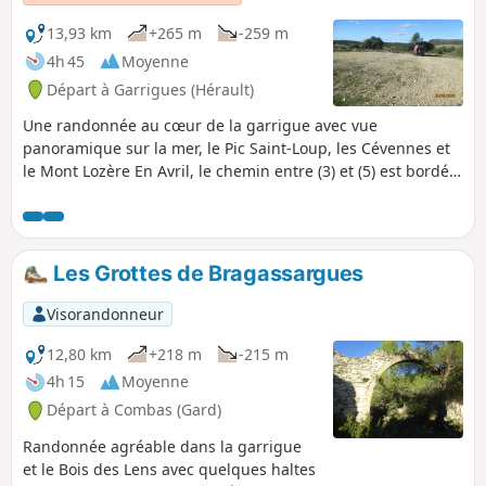
13,93 km
+265 m
-259 m
4h 45
Moyenne
Départ à Garrigues (Hérault)
Une randonnée au cœur de la garrigue avec vue
panoramique sur la mer, le Pic Saint-Loup, les Cévennes et
le Mont Lozère En Avril, le chemin entre (3) et (5) est bordé
d'iris nains, d'asphodèles et d'orchidées sauvages de toute
beauté ! .
Les Grottes de Bragassargues
Visorandonneur
12,80 km
+218 m
-215 m
4h 15
Moyenne
Départ à Combas (Gard)
Randonnée agréable dans la garrigue
et le Bois des Lens avec quelques haltes