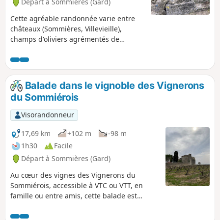
Départ à Sommières (Gard)
Cette agréable randonnée varie entre
châteaux (Sommières, Villevieille),
champs d'oliviers agrémentés de
capitelles, et petits bois. Elle passe
également à travers les anciennes
carrières du Bon Temps à Junas, qui
accueillent un festival de Jazz en juillet.
Balade dans le vignoble des Vignerons
du Sommiérois
Visorandonneur
17,69 km
+102 m
-98 m
1h30
Facile
Départ à Sommières (Gard)
Au cœur des vignes des Vignerons du
Sommiérois, accessible à VTC ou VTT, en
famille ou entre amis, cette balade est
composée de 8 panneaux explicatifs pour en
apprendre un peu plus sur le vin.