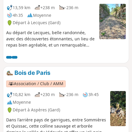
13,59 km
+238 m
-236 m
4h 35
Moyenne
Départ à Lecques (Gard)
Au départ de Lecques, belle randonnée,
avec des découvertes étonnantes, un lieu de
repas bien agréable, et un remarquable
point de vue.
Bois de Paris
Association / Club / AMM
10,82 km
+230 m
-236 m
3h 45
Moyenne
Départ à Aspères (Gard)
Dans l'arrière pays de garrigues, entre Sommières
et Quissac, cette colline sauvage et arborée