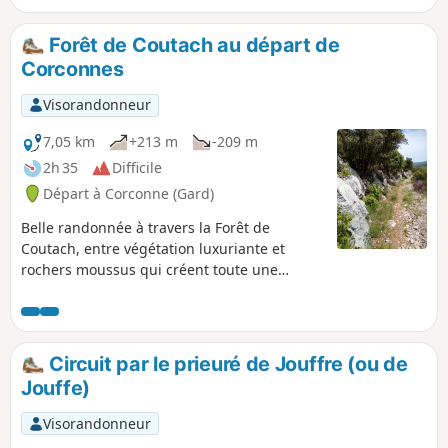
Forêt de Coutach au départ de
Corconnes
Visorandonneur
7,05 km
+213 m
-209 m
2h 35
Difficile
Départ à Corconne (Gard)
Belle randonnée à travers la Forêt de
Coutach, entre végétation luxuriante et
rochers moussus qui créent toute une
ambiance de fraîcheur et de mystère. Après
un petit détour par la chapelle en surplomb
du chaos rocheux, on rejoint ensuite la crête
d'où l'on peut apprécier les paysages à perte
Circuit par le prieuré de Jouffre (ou de
de vue, avant d'entamer la descente pour
Jouffe)
rejoindre l'ancien chemin de Corconnes. Voir
dans les infos pratiques pour une variante
Visorandonneur
de difficulté moyenne.