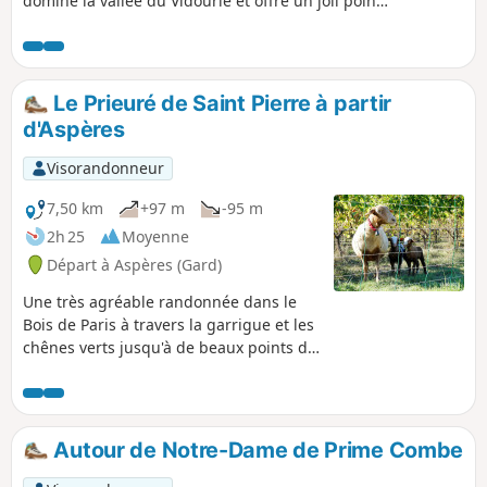
domine la vallée du Vidourle et offre un joli point
de vue vers le Sud, jusqu'à la mer.
Le Prieuré de Saint Pierre à partir
d'Aspères
Visorandonneur
7,50 km
+97 m
-95 m
2h 25
Moyenne
Départ à Aspères (Gard)
Une très agréable randonnée dans le
Bois de Paris à travers la garrigue et les
chênes verts jusqu'à de beaux points de
vue sur les Cévennes.
Autour de Notre-Dame de Prime Combe