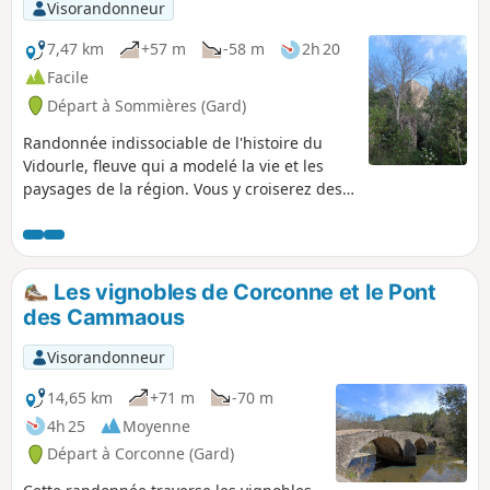
Visorandonneur
7,47 km
+57 m
-58 m
2h 20
Facile
Départ à Sommières (Gard)
Randonnée indissociable de l'histoire du
Vidourle, fleuve qui a modelé la vie et les
paysages de la région. Vous y croiserez des
moulins, vous y traverserez des passes
millénaires.
Les vignobles de Corconne et le Pont
des Cammaous
Visorandonneur
14,65 km
+71 m
-70 m
4h 25
Moyenne
Départ à Corconne (Gard)