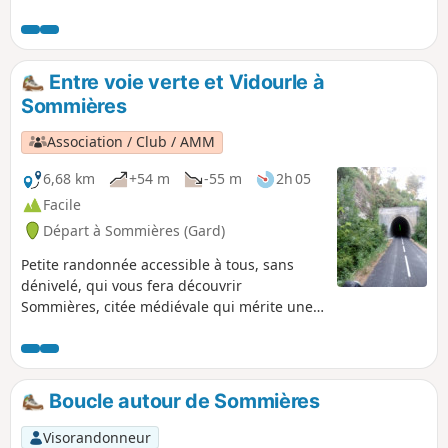
Bragassargues (qui furent occupées par l'homme de
Neandertal), le sanctuaire pré-romain de Mabousquet (1e
siècle avant JC), l'abbaye clunisienne de Jouffre (3e siècle), le
Castellas de Montmirat (11e siècle). En cas de fortes pluies
Entre voie verte et Vidourle à
récentes, voir dans les infos pratiques.
Sommières
Association / Club / AMM
6,68 km
+54 m
-55 m
2h 05
Facile
Départ à Sommières (Gard)
Petite randonnée accessible à tous, sans
dénivelé, qui vous fera découvrir
Sommières, citée médiévale qui mérite une
visite. La première partie s'effectue sur une
voie verte (ancienne voie ferrée reliant
Sommières à Ganges) et réhabilitée de façon
remarquable avec plusieurs ouvrages d'art.
Boucle autour de Sommières
Visorandonneur