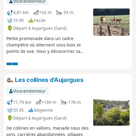
Visorandonneur
randonnée est susceptible d'être interdite en
fonction du niveau de risque des incendies.
4,81 km
+32 m
-33 m
Pensez à consulter la carte.
1h 30
Facile
Départ à Aujargues (Gard)
Petite promenade dans un cadre
champêtre où alternent sous-bois et
points de vue. Vous y découvrirez sa
garrigue sauvage, de tous temps
exploitée par l'homme pour des cultures
vivrières et le pâturage de moutons, le
bois de chêne pour la fabrication du
Les collines d'Aujargues
charbon de bois et de la verrerie.
Visorandonneur
17,79 km
+169 m
-178 m
5h 35
Moyenne
Départ à Aujargues (Gard)
De collines en vallons, manade sous des
pins, carrières abandonnées, villages