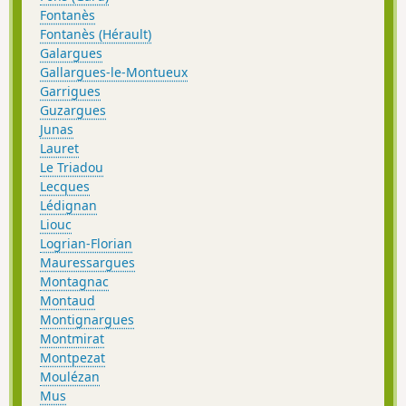
Fontanès
Fontanès (Hérault)
Galargues
Gallargues-le-Montueux
Garrigues
Guzargues
Junas
Lauret
Le Triadou
Lecques
Lédignan
Liouc
Logrian-Florian
Mauressargues
Montagnac
Montaud
Montignargues
Montmirat
Montpezat
Moulézan
Mus