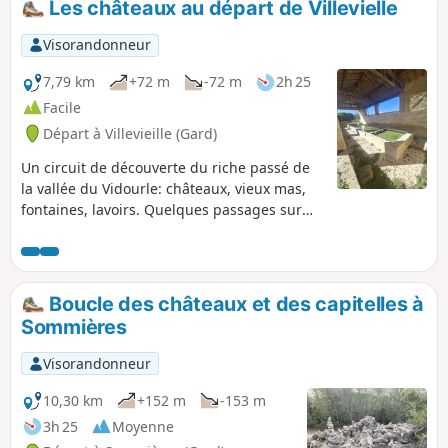
Les châteaux au départ de Villevielle
Visorandonneur
7,79 km
+72 m
-72 m
2h 25
Facile
Départ à Villevieille (Gard)
Un circuit de découverte du riche passé de
la vallée du Vidourle: châteaux, vieux mas,
fontaines, lavoirs. Quelques passages sur
des routes goudronnées rendent accessibles
cette balade à tous les publics.
Boucle des châteaux et des capitelles à
Sommières
Visorandonneur
10,30 km
+152 m
-153 m
3h 25
Moyenne