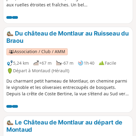
aux ruelles étroites et fraîches. Un bel
aperçu du département du Gard.
Du château de Montlaur au Ruisseau du
Braou
Association / Club / AMM
5,24 km
+67 m
-67 m
1h 40
Facile
Départ à Montaud (Hérault)
Du charmant petit hameau de Montlaur, on chemine parmi
le vignoble et les oliveraies entrecoupés de bosquets.
Depuis la crête de Coste Bertine, la vue s'étend au Sud vers
le littoral et jusqu'au Ventoux à l'Est. On termine par la visite
des ruines de ce fantastique château.
Le Château de Montlaur au départ de
Montaud