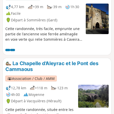
4,77 km
+39 m
-39 m
1h 30
Facile
Départ à Sommières (Gard)
Cette randonnée, très facile, emprunte une
partie de l'ancienne voie ferrée aménagée
en voie verte qui relie Sommières à Caveirac
et permet de visiter la ville de Sommières.
La Chapelle d'Aleyrac et le Pont des
Cammaous
Association / Club / AMM
12,78 km
+118 m
-123 m
4h 00
Moyenne
Départ à Vacquières (Hérault)
Cette petite randonnée, située entre les