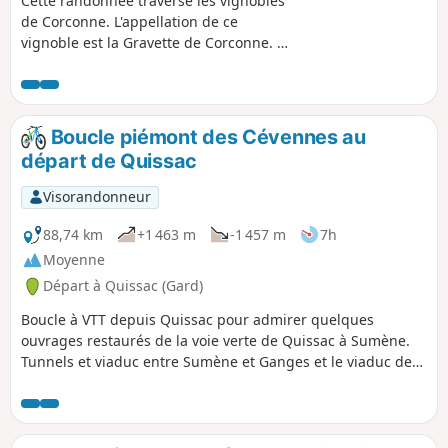
Cette randonnée traverse les vignobles
de Corconne. L'appellation de ce
vignoble est la Gravette de Corconne. La
randonnée ne présente aucune
difficulté particulière. Sur le chemin, on
passe près du Pont médiéval des
Cammaous
Boucle piémont des Cévennes au
départ de Quissac
Visorandonneur
88,74 km
+1 463 m
-1 457 m
7h
Moyenne
Départ à Quissac (Gard)
Boucle à VTT depuis Quissac pour admirer quelques
ouvrages restaurés de la voie verte de Quissac à Sumène.
Tunnels et viaduc entre Sumène et Ganges et le viaduc de
Saint-Hyppolite-du-Fort. À noter le bel ouvrage, à voute
décintrée, à l'entrée de Sumène.