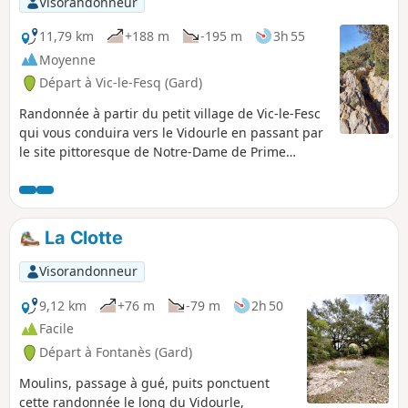
Visorandonneur
11,79 km
+188 m
-195 m
3h 55
Moyenne
Départ à Vic-le-Fesq (Gard)
Randonnée à partir du petit village de Vic-le-Fesc
qui vous conduira vers le Vidourle en passant par
le site pittoresque de Notre-Dame de Prime
Combe avec ses statues géantes, son chemin de
croix et sa chapelle ouverte.
La Clotte
Visorandonneur
9,12 km
+76 m
-79 m
2h 50
Facile
Départ à Fontanès (Gard)
Moulins, passage à gué, puits ponctuent
cette randonnée le long du Vidourle,