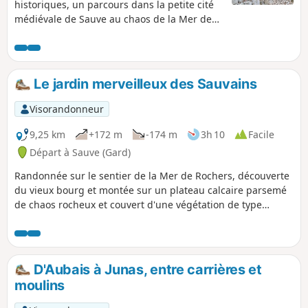
historiques, un parcours dans la petite cité
médiévale de Sauve au chaos de la Mer des
Rochers. Cette randonnée est susceptible
d'être interdite en fonction du niveau de
risque des incendies. Pensez à consulter la
carte.
Le jardin merveilleux des Sauvains
Visorandonneur
9,25 km
+172 m
-174 m
3h 10
Facile
Départ à Sauve (Gard)
Randonnée sur le sentier de la Mer de Rochers, découverte
du vieux bourg et montée sur un plateau calcaire parsemé
de chaos rocheux et couvert d'une végétation de type
garrigue, qui offre quelques beaux points de vue. Aux
abords du village de Sauve, les hommes ont autrefois
cultivés des parcelles et une légende est née.
D'Aubais à Junas, entre carrières et
moulins