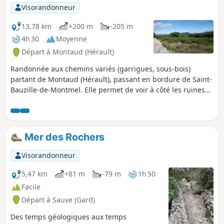
Visorandonneur
13,78 km
+200 m
-205 m
4h 30
Moyenne
Départ à Montaud (Hérault)
Randonnée aux chemins variés (garrigues, sous-bois)
partant de Montaud (Hérault), passant en bordure de Saint-
Bauzille-de-Montmel. Elle permet de voir à côté les ruines
du château de Montlaur.
Mer des Rochers
Visorandonneur
5,47 km
+81 m
-79 m
1h 50
Facile
Départ à Sauve (Gard)
Des temps géologiques aux temps