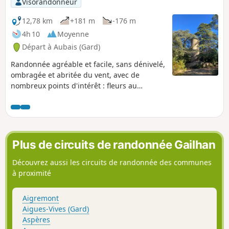
Visorandonneur
12,78 km
+181 m
-176 m
4h 10
Moyenne
Départ à Aubais (Gard)
Randonnée agréable et facile, sans dénivelé,
ombragée et abritée du vent, avec de
nombreux points d'intérêt : fleurs au
printemps, carrières, moulins, capitelles,
mais aussi ânes, chevaux, poules. On suit le
balisage Jaune, ce qui rend cette balade
possible même sans GPS, et, si vous avez la
carte, plusieurs raccourcis sont possibles, en
Plus de circuits de randonnée Gailhan
cas d'enfants fatigués. Plusieurs points se
prêtent bien au pique-nique.
Découvrez aussi les circuits de randonnée des communes
à proximité
Aigremont
Aigues-Vives (Gard)
Aspères