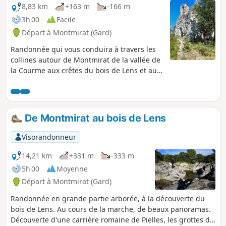
8,83 km
+163 m
-166 m
3h 00
Facile
Départ à Montmirat (Gard)
Randonnée qui vous conduira à travers les
collines autour de Montmirat de la vallée de
la Courme aux crêtes du bois de Lens et au
promontoire de l'église de Jouffre
(orthographiée également Jouffe).
De Montmirat au bois de Lens
Visorandonneur
14,21 km
+331 m
-333 m
5h 00
Moyenne
Départ à Montmirat (Gard)
Randonnée en grande partie arborée, à la découverte du
bois de Lens. Au cours de la marche, de beaux panoramas.
Découverte d'une carrière romaine de Pielles, les grottes de