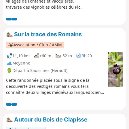
villages de Fontanès et Vacquières,
traverse des vignobles célèbres du Pic
Saint-Loup et des forêts de pins et de
chênes verts, à la découverte d'une
superbe chapelle classée monument
historique et du Pont des Cammaous
Sur la trace des Romains
datant du XIe siècle.
Association / Club / AMM
11,10 km
+60 m
-52 m
3h 20
Moyenne
Départ à Saussines (Hérault)
Cette randonnée placée sous le signe de la
découverte des vestiges romains vous fera
connaître deux villages médiévaux languedociens.
La garrigue vous apportera des senteurs de
farigoulette et les paysages traversés
enchanteront les photographes. À consommer
sans modération. Un nouveau tracé permet
Autour du Bois de Clapisse
d'éviter en partie le lotissement des Hauts de
Boisseron.......suivre les points bleus. Cette