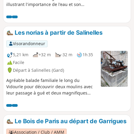
illustrant l'importance de l'eau et son
utilisation.
Les norias à partir de Salinelles
Visorandonneur
5,21 km
+32 m
-32 m
1h 35
Facile
Départ à Salinelles (Gard)
Agréable balade familiale le long du
Vidourle pour découvrir deux moulins avec
leur passage à gué et deux magnifiques
norias dont une avec son lavoir qui
rythmaient la vie d'autrefois.
Le Bois de Paris au départ de Garrigues
Association / Club / AMM