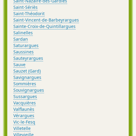
Saint-Nazaire-des-Gardies
Saint-Sériès
Saint-Théodorit
Saint-Vincent-de-Barbeyrargues
Sainte-Croix-de-Quintillargues
Salinelles
Sardan
Saturargues
Saussines
Sauteyrargues
Sauve
Sauzet (Gard)
Savignargues
Sommières
Souvignargues
Sussargues
Vacquières
Valflaunès
Vérargues
Vic-le-Fesq
Villetelle
Villevieille