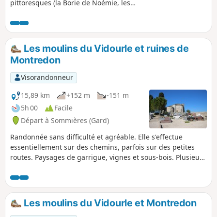
pittoresques (la Borie de Noémie, les
grottes, les fossiles, l’arche imposante)
et des vues au lointain de la région.
Les moulins du Vidourle et ruines de
Montredon
Visorandonneur
15,89 km
+152 m
-151 m
5h 00
Facile
Départ à Sommières (Gard)
Randonnée sans difficulté et agréable. Elle s'effectue
essentiellement sur des chemins, parfois sur des petites
routes. Paysages de garrigue, vignes et sous-bois. Plusieurs
moulins jalonnent ce parcours. Il faut faire un petit aller-
retour jusqu'au Vidourle pour les admirer et profiter du
calme reposant de ce fleuve (ce jour-là!!).
Les moulins du Vidourle et Montredon