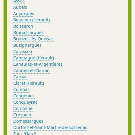
Assas
Aubais
Aujargues
Beaulieu (Hérault)
Boisseron
Bragassargues
Brouzet-lès-Quissac
Buzignargues
Calvisson
Campagne (Hérault)
Canaules-et-Argentières
Cannes-et-Clairan
Carnas
Claret (Hérault)
Combas
Congénies
Conqueyrac
Corconne
Crespian
Domessargues
Durfort-et-Saint-Martin-de-Sossenac
Fons (Gard)