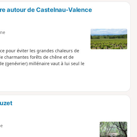
o
a
aire autour de Castelnau-Valence
i
m
p
ne
ce pour éviter les grandes chaleurs de
de charmantes forêts de chêne et de
 (genévrier) millénaire vaut à lui seul le
Euzet
e