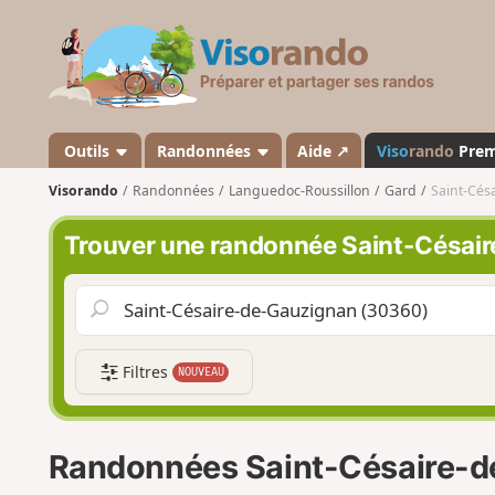
V
i
s
o
r
a
Outils
Randonnées
Aide ↗
Viso
rando
Pre
n
Visorando
Randonnées
Languedoc-Roussillon
Gard
Saint-Cés
d
o
Trouver une randonnée Saint-Césai
Filtres
NOUVEAU
Randonnées Saint-Césaire-