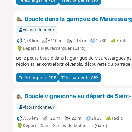
Télécharger le PDF
Télécharger le GPX
Boucle dans la garrigue de Mauressar
Visorandonneur
7,78 km
+110 m
-114 m
2h 30
Facile
Départ à Mauressargues (Gard)
Belle petite boucle dans la garrigue de Mauressargues par
région et les contreforts cévenols, découverte du barrage
Télécharger le PDF
Télécharger le GPX
Boucle vigneronne au départ de Saint
Visorandonneur
7,95 km
+22 m
-22 m
2h 20
Facile
Départ à Saint-Geniès-de-Malgoirès (Gard)