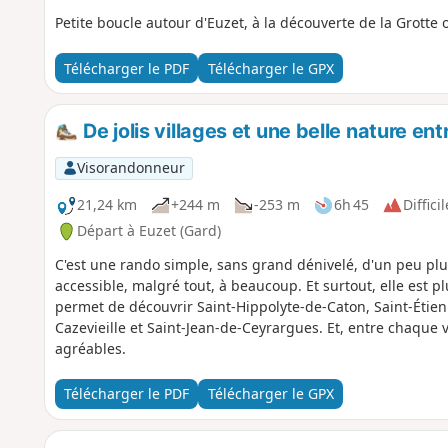
Petite boucle autour d'Euzet, à la découverte de la Grott
Télécharger le PDF
Télécharger le GPX
De jolis villages et une belle nature en
Visorandonneur
21,24 km
+244 m
-253 m
6h 45
Difficil
Départ à Euzet (Gard)
C'est une rando simple, sans grand dénivelé, d'un peu p
accessible, malgré tout, à beaucoup. Et surtout, elle est p
permet de découvrir Saint-Hippolyte-de-Caton, Saint-Étie
Cazevieille et Saint-Jean-de-Ceyrargues. Et, entre chaque 
agréables.
Télécharger le PDF
Télécharger le GPX