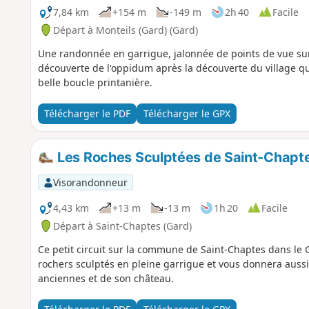
7,84 km
+154 m
-149 m
2h 40
Facile
Départ à Monteils (Gard) (Gard)
Une randonnée en garrigue, jalonnée de points de vue sur 
découverte de l'oppidum après la découverte du village 
belle boucle printanière.
Télécharger le PDF
Télécharger le GPX
Les Roches Sculptées de Saint-Chapt
Visorandonneur
4,43 km
+13 m
-13 m
1h 20
Facile
Départ à Saint-Chaptes (Gard)
Ce petit circuit sur la commune de Saint-Chaptes dans le 
rochers sculptés en pleine garrigue et vous donnera aussi 
anciennes et de son château.