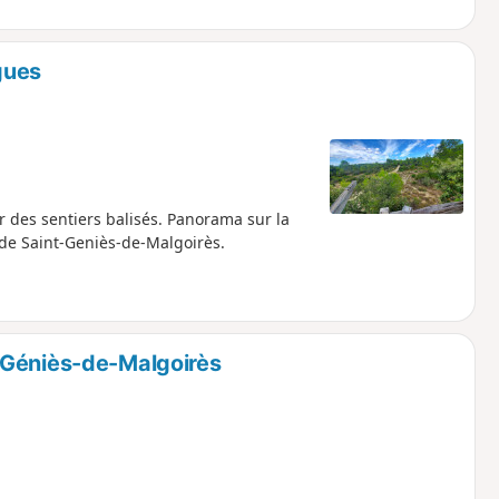
gues
 des sentiers balisés. Panorama sur la
 de Saint-Geniès-de-Malgoirès.
-Géniès-de-Malgoirès