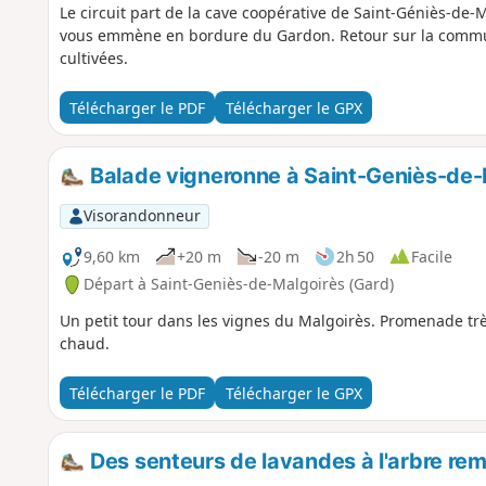
Le circuit part de la cave coopérative de Saint-Géniès-de
vous emmène en bordure du Gardon. Retour sur la commune
cultivées.
Télécharger le PDF
Télécharger le GPX
Balade vigneronne à Saint-Geniès-de-
Visorandonneur
9,60 km
+20 m
-20 m
2h 50
Facile
Départ à Saint-Geniès-de-Malgoirès (Gard)
Un petit tour dans les vignes du Malgoirès. Promenade très
chaud.
Télécharger le PDF
Télécharger le GPX
Des senteurs de lavandes à l'arbre re