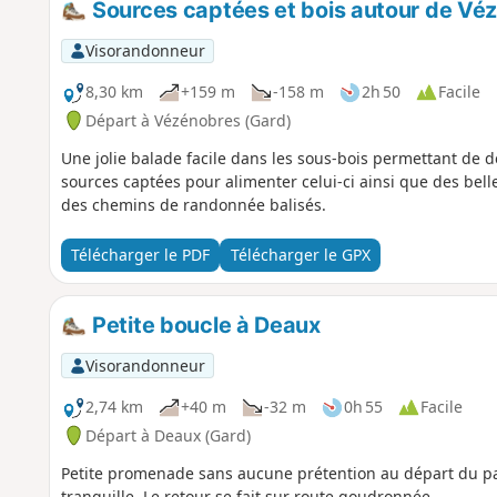
Sources captées et bois autour de Vé
Visorandonneur
8,30 km
+159 m
-158 m
2h 50
Facile
Départ à Vézénobres (Gard)
Une jolie balade facile dans les sous-bois permettant de d
sources captées pour alimenter celui-ci ainsi que des bell
des chemins de randonnée balisés.
Télécharger le PDF
Télécharger le GPX
Petite boucle à Deaux
Visorandonneur
2,74 km
+40 m
-32 m
0h 55
Facile
Départ à Deaux (Gard)
Petite promenade sans aucune prétention au départ du p
tranquille. Le retour se fait sur route goudronnée.