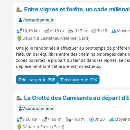
Entre vignes et forêts, un cade millén
Visorandonneur
10,16 km
+118 m
-117 m
3h 15
Moyen
Départ à Castelnau-Valence (Gard)
Une jolie randonnée à effectuer au printemps de préféren
l'été. Un bel équilibre entre des chemins ombragés dans 
zones ouvertes la plupart du temps dans les vignes. Le cade
déplacement tant cet arbre est majestueux.
Télécharger le PDF
Télécharger le GPX
La Grotte des Camisards au départ d'
Visorandonneur
9,60 km
+199 m
-198 m
3h 20
Moyenn
Départ à Euzet (Gard)