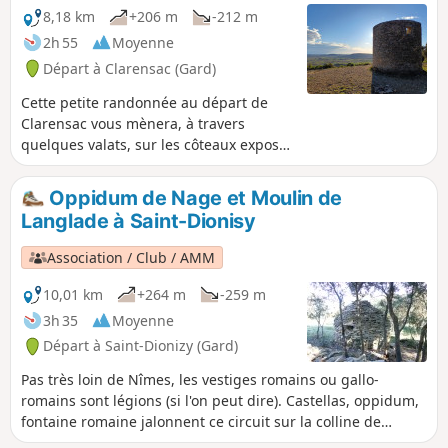
8,18 km
+206 m
-212 m
2h 55
Moyenne
Départ à Clarensac (Gard)
Cette petite randonnée au départ de
Clarensac vous mènera, à travers
quelques valats, sur les côteaux exposés
Sud de ce secteur de la Vaunage et
jusqu'au Moulin de Saint-Côme, un
Oppidum de Nage et Moulin de
endroit idéal pour profiter d'une belle
Langlade à Saint-Dionisy
vue sur la plaine et jusqu'au Pic-Saint-
Loup.
Association / Club / AMM
10,01 km
+264 m
-259 m
3h 35
Moyenne
Départ à Saint-Dionizy (Gard)
Pas très loin de Nîmes, les vestiges romains ou gallo-
romains sont légions (si l'on peut dire). Castellas, oppidum,
fontaine romaine jalonnent ce circuit sur la colline de
Roque-de-Vif, cernée par quatre charmants villages de la