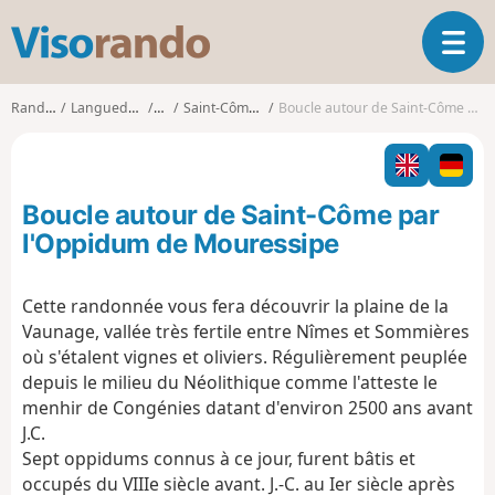
V
O
i
u
s
v
o
Randonnées
Languedoc-Roussillon
Gard
Saint-Côme-et-Maruéjols
Boucle autour de Saint-Côme par l'Oppidum de Mouressipe
r
r
i
a
r
n
l
d
Boucle autour de Saint-Côme par
a
o
n
l'Oppidum de Mouressipe
a
v
Cette randonnée vous fera découvrir la plaine de la
i
Vaunage, vallée très fertile entre Nîmes et Sommières
g
a
où s'étalent vignes et oliviers. Régulièrement peuplée
t
depuis le milieu du Néolithique comme l'atteste le
i
menhir de Congénies datant d'environ 2500 ans avant
o
J.C.
n
Sept oppidums connus à ce jour, furent bâtis et
occupés du VIIIe siècle avant. J.-C. au Ier siècle après