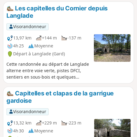
région de la Vaunage : Saint-Dionisy au Nord, Nages et
Les capitelles du Cornier depuis
Solorgues au Sud, Langlade à l'Est avec son joli moulin.
Langlade
Visorandonneur
13,97 km
+144 m
-137 m
4h 25
Moyenne
Départ à Langlade (Gard)
Cette randonnée au départ de Langlade
alterne entre voie verte, pistes DFCI,
sentiers en sous-bois et quelques
portions goudronnées sur la fin. Elle
vous mènera entre vignes et garrigues
Capitelles et clapas de la garrigue
jusqu'aux capitelles du Cornier, un joli
gardoise
site aménagé et entretenu par les
Clapassaïres des Amis de Bernis.
Visorandonneur
13,32 km
+229 m
-223 m
4h 30
Moyenne