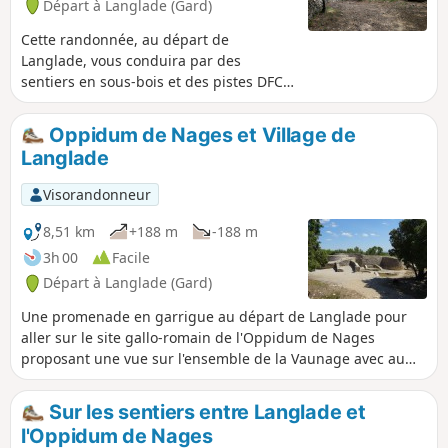
Départ à Langlade (Gard)
Cette randonnée, au départ de
Langlade, vous conduira par des
sentiers en sous-bois et des pistes DFCI
à la découverte des capitelles et clapas,
ces abris et murs en pierres sèches
Oppidum de Nages et Village de
typiques de la garrigue gardoise.
Langlade
Visorandonneur
8,51 km
+188 m
-188 m
3h 00
Facile
Départ à Langlade (Gard)
Une promenade en garrigue au départ de Langlade pour
aller sur le site gallo-romain de l'Oppidum de Nages
proposant une vue sur l'ensemble de la Vaunage avec au
loin les Cévennes, la mer et le Pic-Saint-Loup. On finit par
une visite du village de Langlade avec ses ruelles, son
Sur les sentiers entre Langlade et
moulin, son temple, ses 2 places... et ses maisons
l'Oppidum de Nages
séculaires.