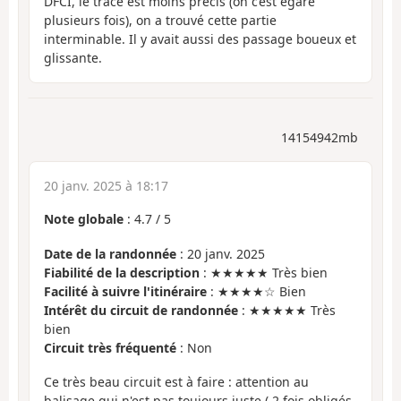
DFCI, le tracé est moins précis (on c’est égaré
plusieurs fois), on a trouvé cette partie
interminable. Il y avait aussi des passage boueux et
glissante.
14154942mb
20 janv. 2025 à 18:17
Note globale
:
4.7
/
5
Date de la randonnée
: 20 janv. 2025
Fiabilité de la description
: ★★★★★ Très bien
Facilité à suivre l'itinéraire
: ★★★★☆ Bien
Intérêt du circuit de randonnée
: ★★★★★ Très
bien
Circuit très fréquenté
: Non
Ce très beau circuit est à faire : attention au
balisage qui n'est pas toujours juste ( 2 fois obligés