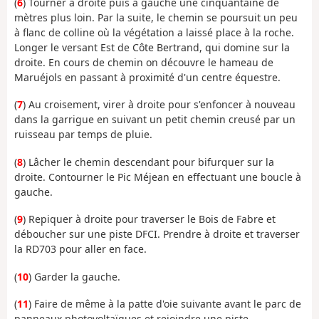
(
6
) Tourner à droite puis à gauche une cinquantaine de
mètres plus loin. Par la suite, le chemin se poursuit un peu
à flanc de colline où la végétation a laissé place à la roche.
Longer le versant Est de Côte Bertrand, qui domine sur la
droite. En cours de chemin on découvre le hameau de
Maruéjols en passant à proximité d'un centre équestre.
(
7
) Au croisement, virer à droite pour s'enfoncer à nouveau
dans la garrigue en suivant un petit chemin creusé par un
ruisseau par temps de pluie.
(
8
) Lâcher le chemin descendant pour bifurquer sur la
droite. Contourner le Pic Méjean en effectuant une boucle à
gauche.
(
9
) Repiquer à droite pour traverser le Bois de Fabre et
déboucher sur une piste DFCI. Prendre à droite et traverser
la RD703 pour aller en face.
(
10
) Garder la gauche.
(
11
) Faire de même à la patte d'oie suivante avant le parc de
panneaux photovoltaïques et rejoindre une piste.