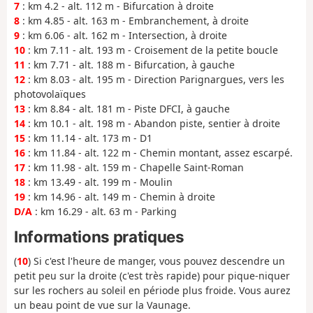
7
: km 4.2 - alt. 112 m - Bifurcation à droite
8
: km 4.85 - alt. 163 m - Embranchement, à droite
9
: km 6.06 - alt. 162 m - Intersection, à droite
10
: km 7.11 - alt. 193 m - Croisement de la petite boucle
11
: km 7.71 - alt. 188 m - Bifurcation, à gauche
12
: km 8.03 - alt. 195 m - Direction Parignargues, vers les
photovolaïques
13
: km 8.84 - alt. 181 m - Piste DFCI, à gauche
14
: km 10.1 - alt. 198 m - Abandon piste, sentier à droite
15
: km 11.14 - alt. 173 m - D1
16
: km 11.84 - alt. 122 m - Chemin montant, assez escarpé.
17
: km 11.98 - alt. 159 m - Chapelle Saint-Roman
18
: km 13.49 - alt. 199 m - Moulin
19
: km 14.96 - alt. 149 m - Chemin à droite
D/A
: km 16.29 - alt. 63 m - Parking
Informations pratiques
(
10
) Si c'est l'heure de manger, vous pouvez descendre un
petit peu sur la droite (c'est très rapide) pour pique-niquer
sur les rochers au soleil en période plus froide. Vous aurez
un beau point de vue sur la Vaunage.