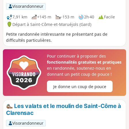
Visorandonneur
7,91 km
+145 m
-153 m
2h 40
Facile
Départ à Saint-Côme-et-Maruéjols (Gard)
Petite randonnée intéressante ne présentant pas de
difficultés particulières.
Pour continuer à proposer des
fonctionnalités gratuites et pratiques
en randonnée, soutenez-nous en
donnant un petit coup de pouce !
Je donne un coup de pouce
Les valats et le moulin de Saint-Côme à
Clarensac
Visorandonneur