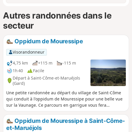
Autres randonnées dans le
secteur
Oppidum de Mouressipe
Visorandonneur
4,75 km
+115 m
-115 m
1h 40
Facile
Départ à Saint-Côme-et-Maruéjols
(Gard)
Une petite randonnée au départ du village de Saint-Côme
qui conduit à l'oppidum de Mouressipe pour une belle vue
sur la Vaunage. Ce parcours en garrigue vous fera
également découvrir quelques capitelles et un beau sentier
sinueux le long d'un petit vallon.
Oppidum de Mouressipe à Saint-Côme-
et-Maruéjols