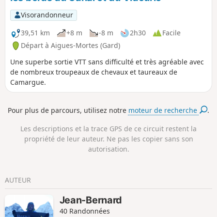
Aigues-Mortes.
Visorandonneur
39,51 km
+8 m
-8 m
2h30
Facile
Départ à Aigues-Mortes (Gard)
Une superbe sortie VTT sans difficulté et très agréable avec
de nombreux troupeaux de chevaux et taureaux de
Camargue.
Pour plus de parcours, utilisez notre
moteur de recherche
.
Les descriptions et la trace GPS de ce circuit restent la
propriété de leur auteur. Ne pas les copier sans son
autorisation.
AUTEUR
Jean-Bernard
40 Randonnées