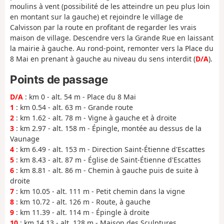
moulins à vent (possibilité de les atteindre un peu plus loin
en montant sur la gauche) et rejoindre le village de
Calvisson par la route en profitant de regarder les vrais
maison de village. Descendre vers la Grande Rue en laissant
la mairie à gauche. Au rond-point, remonter vers la Place du
8 Mai en prenant à gauche au niveau du sens interdit (
D/A
).
Points de passage
D/A
: km 0 - alt. 54 m - Place du 8 Mai
1
: km 0.54 - alt. 63 m - Grande route
2
: km 1.62 - alt. 78 m - Vigne à gauche et à droite
3
: km 2.97 - alt. 158 m - Épingle, montée au dessus de la
Vaunage
4
: km 6.49 - alt. 153 m - Direction Saint-Étienne d'Escattes
5
: km 8.43 - alt. 87 m - Église de Saint-Étienne d'Escattes
6
: km 8.81 - alt. 86 m - Chemin à gauche puis de suite à
droite
7
: km 10.05 - alt. 111 m - Petit chemin dans la vigne
8
: km 10.72 - alt. 126 m - Route, à gauche
9
: km 11.39 - alt. 114 m - Épingle à droite
10
: km 14.13 - alt. 128 m - Maison des Sculptures