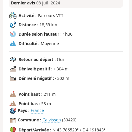
Dernier avis
08 juil. 2024
Activité :
Parcours VTT
Distance :
18,59 km
Durée selon l’auteur :
1h30
Difficulté :
Moyenne
Retour au départ :
Oui
Dénivelé positif :
+ 304 m
Dénivelé négatif :
- 302 m
Point haut :
211 m
Point bas :
53 m
Pays :
France
Commune :
Calvisson
(30420)
Départ/Arrivée :
N 43.786529° / E 4.191843°