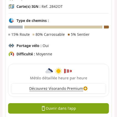
Carte(s) IGN :
Ref. 2842OT
Type de chemins :
■
15% Route
■
80% Carrossable
■
5% Sentier
Portage vélo :
Oui
Difficulté :
Moyenne
Météo détaillée heure par heure
Découvrez Visorando Premium
Ouvrir dans l'app