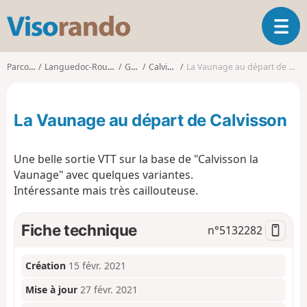
V
O
i
u
s
v
o
Parcours
Languedoc-Roussillon
Gard
Calvisson
La Vaunage au départ de Calvisson
r
r
i
a
r
n
La Vaunage au départ de Calvisson
l
d
a
o
n
Une belle sortie VTT sur la base de "Calvisson la
a
Vaunage" avec quelques variantes.
v
Intéressante mais très caillouteuse.
i
g
a
Fiche technique
n°
5132282
t
i
o
Création
15 févr. 2021
n
Mise à jour
27 févr. 2021