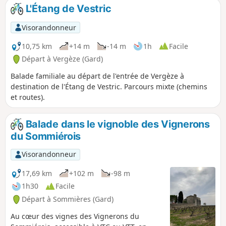
L'Étang de Vestric
Visorandonneur
10,75 km
+14 m
-14 m
1h
Facile
Départ à Vergèze (Gard)
Balade familiale au départ de l'entrée de Vergèze à
destination de l'Étang de Vestric. Parcours mixte (chemins
et routes).
Balade dans le vignoble des Vignerons
du Sommiérois
Visorandonneur
17,69 km
+102 m
-98 m
1h30
Facile
Départ à Sommières (Gard)
Au cœur des vignes des Vignerons du