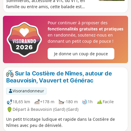
Sommiérois, accessible à VTC ou VTT, en
famille ou entre amis, cette balade est
composée de 8 panneaux explicatifs pour en
apprendre un peu plus sur le vin.
Pour continuer à proposer des
fonctionnalités gratuites et pratiques
en randonnée, soutenez-nous en
donnant un petit coup de pouce !
Je donne un coup de pouce
Sur la Costière de Nîmes, autour de
Beauvoisin, Vauvert et Générac
Visorandonneur
18,65 km
+178 m
-180 m
1h
Facile
Départ à Beauvoisin (Gard) (Gard)
Un petit tricotage ludique et rapide dans la Costière de
Nîmes avec peu de dénivelé.