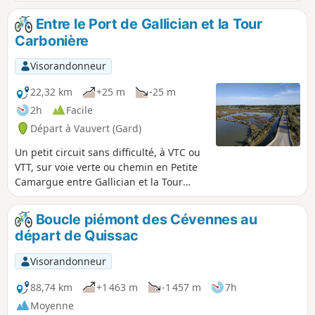
Entre le Port de Gallician et la Tour
Carbonière
Visorandonneur
22,32 km
+25 m
-25 m
2h
Facile
Départ à Vauvert (Gard)
Un petit circuit sans difficulté, à VTC ou
VTT, sur voie verte ou chemin en Petite
Camargue entre Gallician et la Tour
Carbonière. Vous découvrirez les jolis
paysages de cette zone humide et
Boucle piémont des Cévennes au
rencontrerez de nombreux oiseaux, des
départ de Quissac
chevaux, des taureaux de Camargue et
éventuellement quelques flamants
Visorandonneur
roses aux alentours de la Tour
Carbonière.
88,74 km
+1 463 m
-1 457 m
7h
Moyenne