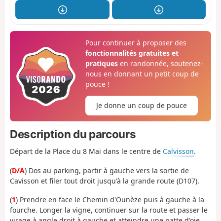
Pour continuer à proposer des
fonctionnalités gratuites et
pratiques
en randonnée, soutenez-
nous en donnant un petit coup de
pouce !
Je donne un coup de pouce
Description du parcours
Départ de la Place du 8 Mai dans le centre de
Calvisson
.
(
D/A
) Dos au parking, partir à gauche vers la sortie de
Cavisson et filer tout droit jusqu'à la grande route (D107).
(
1
) Prendre en face le Chemin d'Ounèze puis à gauche à la
fourche. Longer la vigne, continuer sur la route et passer le
virage à angle droit à gauche et atteindre une patte d'oie.