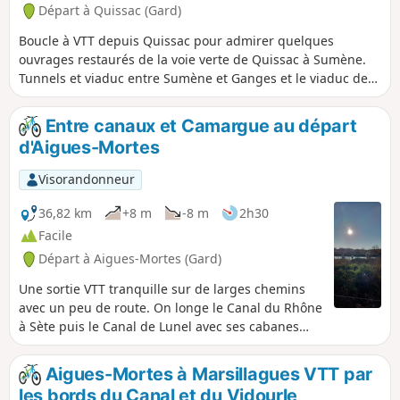
Départ à Quissac (Gard)
Boucle à VTT depuis Quissac pour admirer quelques
ouvrages restaurés de la voie verte de Quissac à Sumène.
Tunnels et viaduc entre Sumène et Ganges et le viaduc de
Saint-Hyppolite-du-Fort. À noter le bel ouvrage, à voute
décintrée, à l'entrée de Sumène.
Entre canaux et Camargue au départ
d'Aigues-Mortes
Visorandonneur
36,82 km
+8 m
-8 m
2h30
Facile
Départ à Aigues-Mortes (Gard)
Une sortie VTT tranquille sur de larges chemins
avec un peu de route. On longe le Canal du Rhône
à Sète puis le Canal de Lunel avec ses cabanes
pittoresques puis on revient par les différents
mas (anciennes fermes) pour rejoindre Saint-
Aigues-Mortes à Marsillagues VTT par
Laurent-d'Aigouze et longer le Vidourle jusqu'à
les bords du Canal et du Vidourle