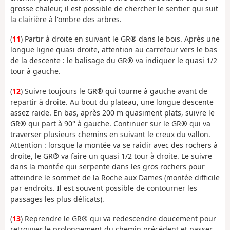
grosse chaleur, il est possible de chercher le sentier qui suit
la clairière à l'ombre des arbres.
(
11
) Partir à droite en suivant le GR® dans le bois. Après une
longue ligne quasi droite, attention au carrefour vers le bas
de la descente : le balisage du GR® va indiquer le quasi 1/2
tour à gauche.
(
12
) Suivre toujours le GR® qui tourne à gauche avant de
repartir à droite. Au bout du plateau, une longue descente
assez raide. En bas, après 200 m quasiment plats, suivre le
GR® qui part à 90° à gauche. Continuer sur le GR® qui va
traverser plusieurs chemins en suivant le creux du vallon.
Attention : lorsque la montée va se raidir avec des rochers à
droite, le GR® va faire un quasi 1/2 tour à droite. Le suivre
dans la montée qui serpente dans les gros rochers pour
atteindre le sommet de la Roche aux Dames (montée difficile
par endroits. Il est souvent possible de contourner les
passages les plus délicats).
(
13
) Reprendre le GR® qui va redescendre doucement pour
retrouver le prolongement du chemin précédent et passer