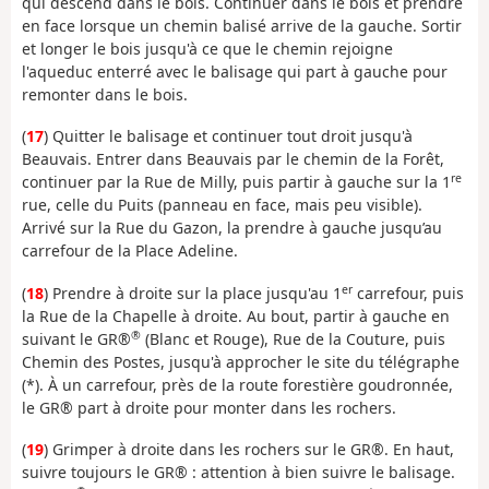
qui descend dans le bois. Continuer dans le bois et prendre
en face lorsque un chemin balisé arrive de la gauche. Sortir
et longer le bois jusqu'à ce que le chemin rejoigne
l'aqueduc enterré avec le balisage qui part à gauche pour
remonter dans le bois.
(
17
) Quitter le balisage et continuer tout droit jusqu'à
Beauvais. Entrer dans Beauvais par le chemin de la Forêt,
re
continuer par la Rue de Milly, puis partir à gauche sur la 1
rue, celle du Puits (panneau en face, mais peu visible).
Arrivé sur la Rue du Gazon, la prendre à gauche jusqu’au
carrefour de la Place Adeline.
er
(
18
) Prendre à droite sur la place jusqu'au 1
carrefour, puis
la Rue de la Chapelle à droite. Au bout, partir à gauche en
®
suivant le GR®
(Blanc et Rouge), Rue de la Couture, puis
Chemin des Postes, jusqu'à approcher le site du télégraphe
(*). À un carrefour, près de la route forestière goudronnée,
le GR® part à droite pour monter dans les rochers.
(
19
) Grimper à droite dans les rochers sur le GR®. En haut,
suivre toujours le GR® : attention à bien suivre le balisage.