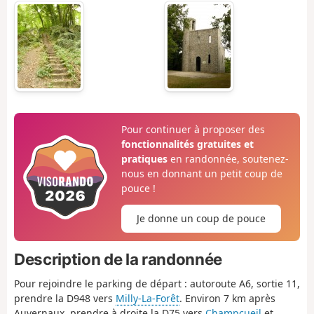
Pour continuer à proposer des
fonctionnalités gratuites et
pratiques
en randonnée, soutenez-
nous en donnant un petit coup de
pouce !
Je donne un coup de pouce
Description de la randonnée
Pour rejoindre le parking de départ : autoroute A6, sortie 11,
prendre la D948 vers
Milly-La-Forêt
. Environ 7 km après
Auvernaux, prendre à droite la D75 vers
Champcueil
et