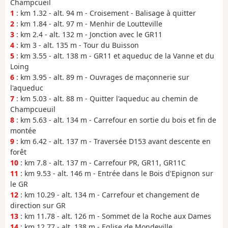
Champcueil
1
: km 1.32 - alt. 94 m - Croisement - Balisage à quitter
2
: km 1.84 - alt. 97 m - Menhir de Loutteville
3
: km 2.4 - alt. 132 m - Jonction avec le GR11
4
: km 3 - alt. 135 m - Tour du Buisson
5
: km 3.55 - alt. 138 m - GR11 et aqueduc de la Vanne et du
Loing
6
: km 3.95 - alt. 89 m - Ouvrages de maçonnerie sur
l'aqueduc
7
: km 5.03 - alt. 88 m - Quitter l'aqueduc au chemin de
Champcueuil
8
: km 5.63 - alt. 134 m - Carrefour en sortie du bois et fin de
montée
9
: km 6.42 - alt. 137 m - Traversée D153 avant descente en
forêt
10
: km 7.8 - alt. 137 m - Carrefour PR, GR11, GR11C
11
: km 9.53 - alt. 146 m - Entrée dans le Bois d'Epignon sur
le GR
12
: km 10.29 - alt. 134 m - Carrefour et changement de
direction sur GR
13
: km 11.78 - alt. 126 m - Sommet de la Roche aux Dames
14
: km 12.77 - alt. 138 m - Eglise de Mondeville