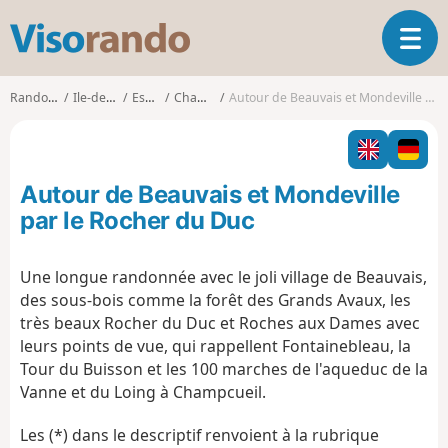
V
O
i
u
s
v
o
Randonnées
Ile-de-France
Essonne
Champcueil
Autour de Beauvais et Mondeville par le Rocher du Duc
r
r
i
a
r
n
l
d
Autour de Beauvais et Mondeville
a
o
n
par le Rocher du Duc
a
v
Une longue randonnée avec le joli village de Beauvais,
i
des sous-bois comme la forêt des Grands Avaux, les
g
a
très beaux Rocher du Duc et Roches aux Dames avec
t
leurs points de vue, qui rappellent Fontainebleau, la
i
Tour du Buisson et les 100 marches de l'aqueduc de la
o
Vanne et du Loing à Champcueil.
n
Les (*) dans le descriptif renvoient à la rubrique