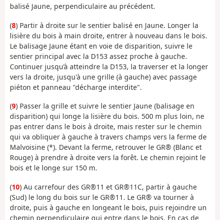
balisé Jaune, perpendiculaire au précédent.
(
8
) Partir à droite sur le sentier balisé en Jaune. Longer la
lisière du bois à main droite, entrer à nouveau dans le bois.
Le balisage Jaune étant en voie de disparition, suivre le
sentier principal avec la D153 assez proche à gauche.
Continuer jusqu’à atteindre la D153, la traverser et la longer
vers la droite, jusqu'à une grille (à gauche) avec passage
piéton et panneau "décharge interdite".
(
9
) Passer la grille et suivre le sentier Jaune (balisage en
disparition) qui longe la lisière du bois. 500 m plus loin, ne
pas entrer dans le bois à droite, mais rester sur le chemin
qui va obliquer à gauche à travers champs vers la ferme de
Malvoisine (*). Devant la ferme, retrouver le GR® (Blanc et
Rouge) à prendre à droite vers la forêt. Le chemin rejoint le
bois et le longe sur 150 m.
(
10
) Au carrefour des GR®11 et GR®11C, partir à gauche
(Sud) le long du bois sur le GR®11. Le GR® va tourner à
droite, puis à gauche en longeant le bois, puis rejoindre un
chemin perpendiculaire qui entre dans le bois. En cas de