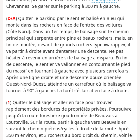
Chevannes. Se garer sur le parking à 300 m à gauche.
(
D/A
) Quitter le parking par le sentier balisé en Bleu qui
monte dans les rochers en face de l'entrée des voitures
(Côté Nord). Dans un 1er temps, le balisage suit le chemin
principal qui serpente entre pins et beaux rochers, mais, en
fin de montée, devant de grands rochers type «varappe», il
va partir à droite avant d’entamer une descente. Ne pas
hésiter à revenir en arrière si le balisage a disparu. En fin
de descente, le sentier va vallonner en contournant le pied
du massif en tournant à gauche avec plusieurs carrefours.
Après une ligne droite et une descente douce orientée
Ouest-Nord-Ouest, atteindre un carrefour où le balisage va
tourner à 90° à gauche. La forêt s’éclaircit en face à droite.
(
1
) Quitter le balisage et aller en face pour trouver
rapidement des bordures de propriétés privées. Poursuivre
jusqu’à la route forestière goudronnée de Beauvais à
Loutteville. Sur la route, partir à gauche vers Beauvais en
suivant le chemin piétons/cycles à droite de la route. Après
350 m environ, et 3 rochers au bord droit du chemin, voir le