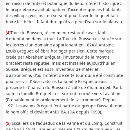
en raison de l’intérêt botanique du lieu. Intérêt historique :
le propriétaire avait obligation d'accepter que les habitants
des villages voisins s'en servent pour laver le linge et faire
boire les bêtes. Il faut dire qu'il y a peu d'eau sur le plateau.
(
4
)Tour du Buisson, récemment restaurée avec table
d'orientation dans la tour. La Tour du Buisson est située sur
les terres d’un domaine appartenant en 1824 à Antoine
Louis Bréguet, célèbre horloger parisien. Cette marque
créée par Abraham Bréguet, l'inventeur de la montre
bracelet reste réputée, mais est installée aujourd'hui en
Suisse. Bréguet est aussi inventeur de matériel
d'astronomie, d'où l'intérêt de cette tour qui a été construite
pour servir d’observatoire. La famille Bréguet a aussi
possédé le Château du Buisson à côté de Champcueil. Par la
suite la famille Bréguet s'est surtout tournée vers l'aviation
(Probablement le prolongement de l'astronomie). Depuis
1971 les avions Bréguet font partie du groupe Dassault dont
le nom officiel devient AMD-BA. (DA depuis 1990).
(
5
) Escaliers de l'aqueduc de la Vanne et du Loing. Construit
de 1867 à 1874, l'aqueduc mesure 173 km de longueur. Les