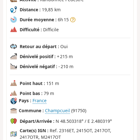
Distance :
19,85 km
Durée moyenne :
6h 15
Difficulté :
Difficile
Retour au départ :
Oui
Dénivelé positif :
+ 215 m
Dénivelé négatif :
- 210 m
Point haut :
151 m
Point bas :
79 m
Pays :
France
Commune :
Champcueil
(91750)
Départ/Arrivée :
N 48.503318° / E 2.480319°
Carte(s) IGN :
Ref. 2316ET, 2415OT, 2417OT,
2417OTR, M2417OT