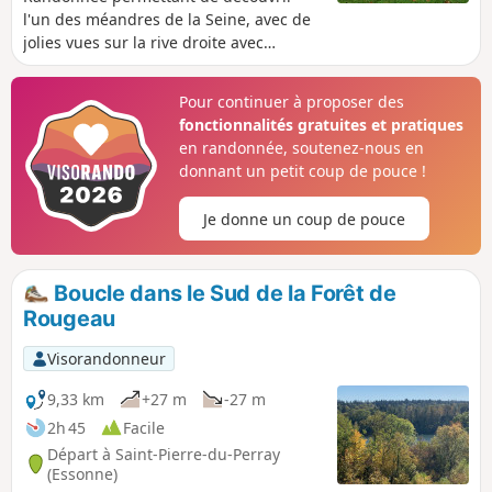
l'un des méandres de la Seine, avec de
jolies vues sur la rive droite avec
Morsang, la forêt de Rougeau, et Seine-
Port. Au passage, il est possible de
Pour continuer à proposer des
s'arrêter pour découvrir le lavoir
fonctionnalités gratuites et pratiques
circulaire de Tilly.
en randonnée, soutenez-nous en
donnant un petit coup de pouce !
Je donne un coup de pouce
Boucle dans le Sud de la Forêt de
Rougeau
Visorandonneur
9,33 km
+27 m
-27 m
2h 45
Facile
Départ à Saint-Pierre-du-Perray
(Essonne)