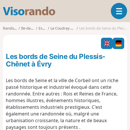
V
O
i
u
s
v
o
Randonnées
Ile-de-France
Essonne
Le Coudray-Montceaux
Les bords de Seine du Plessis-Chênet à Évry
r
r
i
a
r
n
l
d
Les bords de Seine du Plessis-
a
o
n
Chênet à Évry
a
v
Les bords de Seine et la ville de Corbeil ont un riche
i
passé historique et industriel évoqué dans cette
g
a
randonnée. Entre autres : Rois et Reines de France,
t
hommes illustres, événements historiques,
i
établissements industriels prestigieux. C'est
o
également une randonnée où, malgré une
n
urbanisation croissante, la nature et de beaux
paysages sont toujours présents .