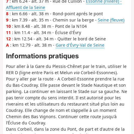
7
: km 6.24 - alt. 37 m - Rue de Cullion -
Essonne (rivière) -
Affluent de la Seine
8
: km 6.66 - alt. 38 m - Rond-point aprés le pont
9
: km 7.39 - alt. 35 m - Chemin sur la berge -
Seine (fleuve)
10
: km 8.48 - alt. 38 m - Pont de la N104
11
: km 11.4 - alt. 34 m - Écluse d'Évry
12
: km 12.54 - alt. 34 m - Quitter le bord de Seine
A
: km 12.79 - alt. 38 m -
Gare d'Évry-Val de Seine
Informations pratiques
Pour aller à la Gare du Plessis-Chênet par le train, utiliser le
RER D (ligne entre Paris et Melun
via
Corbeil-Essonnes).
Pour y aller par la route - A Corbeil-Essonne prendre la rue
du Bas-Coudray. Elle passe devant le Stade Nautique et son
parking. La continuer en laissant le Stade sur sa gauche. Ne
pas tenir compte du sens interdit. Il est autorisé pour les
riverains et les utilisateurs du restaurant situé plus loin au
Coudray. Elle change de nom et s’appelle à un moment
Chemin des Bas Vignons. Continuer cette route jusqu'à
l’Écluse du Coudray.
Dans Corbeil, dans la zone du Pont, de part et d'autre de la