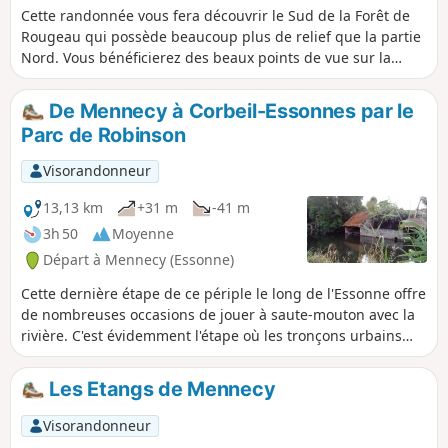
Cette randonnée vous fera découvrir le Sud de la Forêt de
Rougeau qui possède beaucoup plus de relief que la partie
Nord. Vous bénéficierez des beaux points de vue sur la
vallée de la Seine. Vous serez surpris par le Domaine
bucolique du Pavillon Royal et le Gardien de la Forêt.
De Mennecy à Corbeil-Essonnes par le
Parc de Robinson
Visorandonneur
13,13 km
+31 m
-41 m
3h 50
Moyenne
Départ à Mennecy (Essonne)
Cette dernière étape de ce périple le long de l'Essonne offre
de nombreuses occasions de jouer à saute-mouton avec la
rivière. C'est évidemment l'étape où les tronçons urbains
sont les plus importants. La ville de Corbeil-Essonnes révèle
ainsi son riche patrimoine religieux, civil ou industriel.
Les Etangs de Mennecy
Visorandonneur