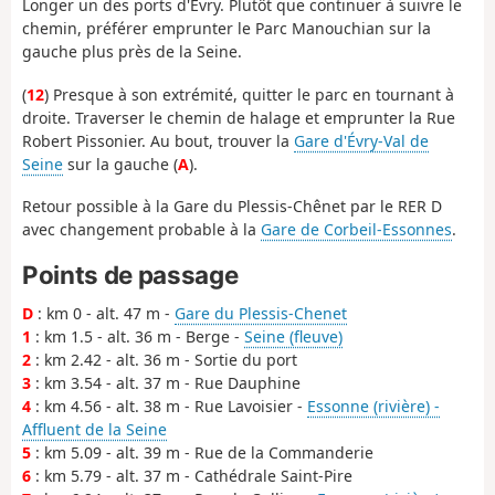
Longer un des ports d'Évry. Plutôt que continuer à suivre le
chemin, préférer emprunter le Parc Manouchian sur la
gauche plus près de la Seine.
(
12
) Presque à son extrémité, quitter le parc en tournant à
droite. Traverser le chemin de halage et emprunter la Rue
Robert Pissonier. Au bout, trouver la
Gare d'Évry-Val de
Seine
sur la gauche (
A
).
Retour possible à la Gare du Plessis-Chênet par le RER D
avec changement probable à la
Gare de Corbeil-Essonnes
.
Points de passage
D
: km 0 - alt. 47 m -
Gare du Plessis-Chenet
1
: km 1.5 - alt. 36 m - Berge -
Seine (fleuve)
2
: km 2.42 - alt. 36 m - Sortie du port
3
: km 3.54 - alt. 37 m - Rue Dauphine
4
: km 4.56 - alt. 38 m - Rue Lavoisier -
Essonne (rivière) -
Affluent de la Seine
5
: km 5.09 - alt. 39 m - Rue de la Commanderie
6
: km 5.79 - alt. 37 m - Cathédrale Saint-Pire