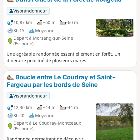
Visorandonneur
10,87 km
+60 m
-60 m
3h 15
Moyenne
Départ à Morsang-sur-Seine
(Essonne)
Une agréable randonnée essentiellement en forêt. Un
itinéraire ponctué de plusieurs mares.
Boucle entre Le Coudray et Saint-
Fargeau par les bords de Seine
Visorandonneur
12,36 km
+44 m
-44 m
3h 40
Moyenne
Départ à Le Coudray-Montceaux
(Essonne)
Randonnée permettant de découvrir