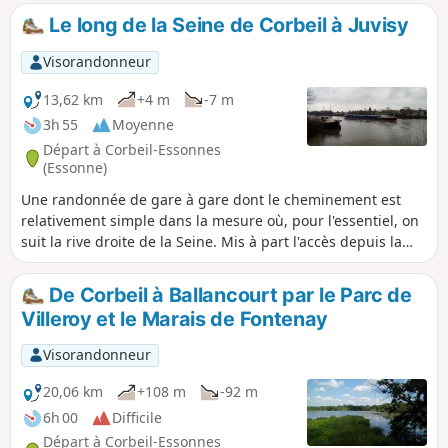
Château de la Grange-la-Prévôté qui a
Le long de la Seine de Corbeil à Juvisy
appartenu au Maréchal Bernadotte.
Visorandonneur
13,62 km
+4 m
-7 m
3h 55
Moyenne
Départ à Corbeil-Essonnes
(Essonne)
Une randonnée de gare à gare dont le cheminement est
relativement simple dans la mesure où, pour l'essentiel, on
suit la rive droite de la Seine. Mis à part l'accès depuis la
gare de départ et l'accès à la gare d'arrivé, l'itinéraire se
maintient au plus près du fleuve.
De Corbeil à Ballancourt par le Parc de
Villeroy et le Marais de Fontenay
Visorandonneur
20,06 km
+108 m
-92 m
6h 00
Difficile
Départ à Corbeil-Essonnes