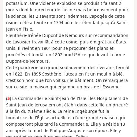
potassium. Une violente explosion se produisit faisant 2
morts dont le directeur de l'usine mais heureusement pour
la science, les 2 savants sont indemnes. L'apogée de cette
usine a été atteinte en 1794 où elle s'étendait jusqu'à Saint-
Jean en l'Isle.
Eleuthère-Irénée Dupont de Nemours sur recommandation
de Lavoisier travaillât à cette usine, puis émigrât aux États-
Unis. Il revint en 1801 pour se procurer des plans et
procédés et fondât en 1802 aux USA ce qui devint la firme
Dupont-de-Nemours.
Cette poudrerie au grand soulagement des riverains fermât
en 1822. En 1895 Sosthène Huteau en fit un moulin à blé.
C'est son nom que l'on voit sur le bâtiment. On remarquera
sur ce site la maison qui enjambe un bras de l'Essonne.
(
5
) La Commanderie Saint-Jean de l'Isle : les Hospitaliers de
Saint-Jean de Jérusalem ont établi dans cette île un prieuré
à la fin du XIIème siècle. La reine Ingeburge fut la
fondatrice de l'Église actuelle et d'une grande maison qui
composeront plus tard la Commanderie. Elle y a résidé 13
ans après la mort de Philippe-Auguste son époux. Elle y
mourut et sa sépulture est dans l'Église.