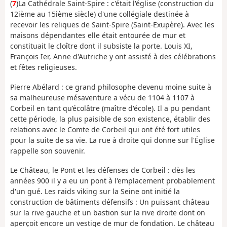
(
7
)La Cathédrale Saint-Spire : c'était l'église (construction du
12ième au 15ième siècle) d'une collégiale destinée à
recevoir les reliques de Saint-Spire (Saint-Exupère). Avec les
maisons dépendantes elle était entourée de mur et
constituait le cloître dont il subsiste la porte. Louis XI,
François Ier, Anne d'Autriche y ont assisté à des célébrations
et fêtes religieuses.
Pierre Abélard : ce grand philosophe devenu moine suite à
sa malheureuse mésaventure a vécu de 1104 à 1107 à
Corbeil en tant qu’écolâtre (maître d'école). Il a pu pendant
cette période, la plus paisible de son existence, établir des
relations avec le Comte de Corbeil qui ont été fort utiles
pour la suite de sa vie. La rue à droite qui donne sur l'Église
rappelle son souvenir.
Le Château, le Pont et les défenses de Corbeil : dès les
années 900 il y a eu un pont à l'emplacement probablement
d'un gué. Les raids viking sur la Seine ont initié la
construction de bâtiments défensifs : Un puissant château
sur la rive gauche et un bastion sur la rive droite dont on
aperçoit encore un vestige de mur de fondation. Le château