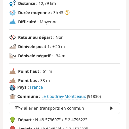
Distance :
12,79 km
Durée moyenne :
3h 45
Difficulté :
Moyenne
Retour au départ :
Non
Dénivelé positif :
+ 20 m
Dénivelé négatif :
- 34 m
Point haut :
61 m
Point bas :
33 m
Pays :
France
Commune :
Le Coudray-Montceaux
(91830)
Y aller en transports en commun
Départ :
N 48.573697° / E 2.479622°
Arrivée :
N 48.634528° / E 2.452232°