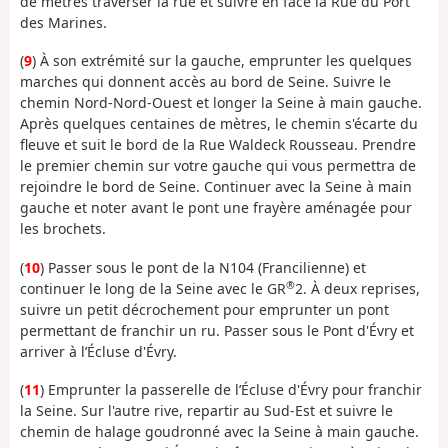
de mètres traverser la rue et suivre en face la Rue du Port
des Marines.
(
9
) À son extrémité sur la gauche, emprunter les quelques
marches qui donnent accès au bord de Seine. Suivre le
chemin Nord-Nord-Ouest et longer la Seine à main gauche.
Après quelques centaines de mètres, le chemin s'écarte du
fleuve et suit le bord de la Rue Waldeck Rousseau. Prendre
le premier chemin sur votre gauche qui vous permettra de
rejoindre le bord de Seine. Continuer avec la Seine à main
gauche et noter avant le pont une frayère aménagée pour
les brochets.
(
10
) Passer sous le pont de la N104 (Francilienne) et
®
continuer le long de la Seine avec le GR
2. À deux reprises,
suivre un petit décrochement pour emprunter un pont
permettant de franchir un ru. Passer sous le Pont d'Évry et
arriver à l’Écluse d'Évry.
(
11
) Emprunter la passerelle de l’Écluse d'Évry pour franchir
la Seine. Sur l'autre rive, repartir au Sud-Est et suivre le
chemin de halage goudronné avec la Seine à main gauche.