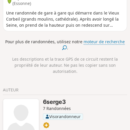
(Essonne)
Une randonnée de gare à gare qui démarre dans le Vieux
Corbeil (grands moulins, cathédrale). Après avoir longé la
Seine, on prend de la hauteur puis on redescend sur
Moulin Galant avant de longer l'Essonne. La randonnée
s'achève par la traversée du Parc de Villeroy, dans une
Pour plus de randonnées, utilisez notre
moteur de recherche
ambiance très forestière, puis l'exploration du Marais de
.
Fonteanay et ses observatoires à oiseaux.
Les descriptions et la trace GPS de ce circuit restent la
propriété de leur auteur. Ne pas les copier sans son
autorisation.
AUTEUR
6serge3
7 Randonnées
Visorandonneur