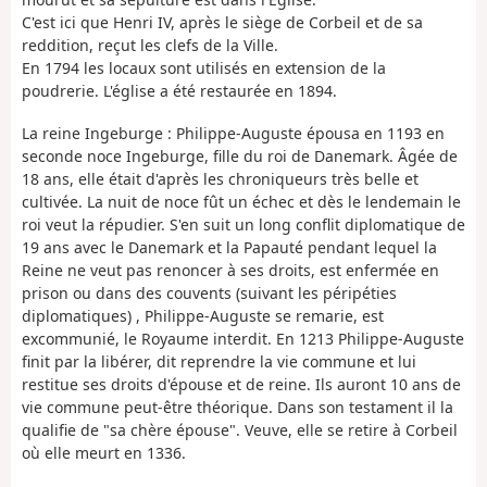
C'est ici que Henri IV, après le siège de Corbeil et de sa
reddition, reçut les clefs de la Ville.
En 1794 les locaux sont utilisés en extension de la
poudrerie. L'église a été restaurée en 1894.
La reine Ingeburge : Philippe-Auguste épousa en 1193 en
seconde noce Ingeburge, fille du roi de Danemark. Âgée de
18 ans, elle était d'après les chroniqueurs très belle et
cultivée. La nuit de noce fût un échec et dès le lendemain le
roi veut la répudier. S'en suit un long conflit diplomatique de
19 ans avec le Danemark et la Papauté pendant lequel la
Reine ne veut pas renoncer à ses droits, est enfermée en
prison ou dans des couvents (suivant les péripéties
diplomatiques) , Philippe-Auguste se remarie, est
excommunié, le Royaume interdit. En 1213 Philippe-Auguste
finit par la libérer, dit reprendre la vie commune et lui
restitue ses droits d'épouse et de reine. Ils auront 10 ans de
vie commune peut-être théorique. Dans son testament il la
qualifie de "sa chère épouse". Veuve, elle se retire à Corbeil
où elle meurt en 1336.