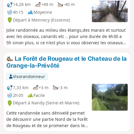
14,28 km
+49 m
-40 m
4h 15
Moyenne
Départ à Mennecy (Essonne)
Jolie randonnée au milieu des étangs,des marais et surtout
avec les oiseaux, canards etc .. pour une durée de 4h30 a
5h sinon plus, si ce n'est plus si vous observez les oiseaux
sur les étangs.
La Forêt de Rougeau et le Chateau de la
Grange-la-Prévôté
Visorandonneur
7,33 km
+3 m
-3 m
2h 05
Facile
Départ à Nandy (Seine-et-Marne)
Cette randonnée sans dénivelé permet
de découvrir une partie Nord de la Forêt
de Rougeau et de se promener dans le
beau et très intéressant parc du