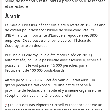
Seine, de nombreux restaurants à prix doux pour se reposer
et se restaurer.
À voir
La Gare du Plessis-Chênet : elle a été ouverte en 1965 à flanc
de coteau pour desservir l'usine de semi-conducteurs
d'IBM, la plus importante d'Europe à l'époque avec 3800
employés. De sa passerelle, belle vue sur l’Écluse du
Coudray juste en dessous.
L’Écluse du Coudray : elle a été modernisée en 2013 (
automatisée, nouvelle passerelle avec ascenseur, échelle à
poissons...). Elle voit passer 15 000 péniches par an,
l'équivalent de 100 000 poids-lourds.
Alfred Jarry (1873-1907) : cet écrivain qui était aussi un
grand pêcheur a fait construire une petite cabane à
proximité de l'écluse, y a habité et y a même organisé une
réception où il avait invité le sous-préfet.
(
1
) Le Port des Bas Vignons : Corbeil et Essonnes ont été un
des centres historiques de la fabrication du papier. Ici vers