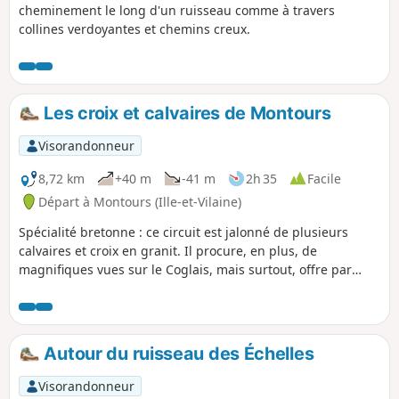
cheminement le long d'un ruisseau comme à travers
collines verdoyantes et chemins creux.
Les croix et calvaires de Montours
Visorandonneur
8,72 km
+40 m
-41 m
2h 35
Facile
Départ à Montours (Ille-et-Vilaine)
Spécialité bretonne : ce circuit est jalonné de plusieurs
calvaires et croix en granit. Il procure, en plus, de
magnifiques vues sur le Coglais, mais surtout, offre par
temps clair, un belvédère exceptionnel, vers le Nord, jusqu'à
la Baie du Mont-Saint-Michel et vers l'Ouest sur les collines
de l'arrière-pays fougerais.
Autour du ruisseau des Échelles
Visorandonneur