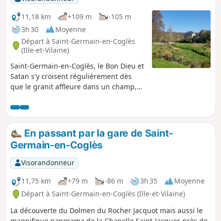
11,18 km
+109 m
-105 m
3h 30
Moyenne
Départ à Saint-Germain-en-Coglès
(Ille-et-Vilaine)
Saint-Germain-en-Coglès, le Bon Dieu et
Satan s'y croisent régulièrement dès
que le granit affleure dans un champ,
ou dès que l'eau jaillit de la pierre. Avec
le Châtellier caché derrière le bois, la
commune de Saint-Germain offre
quelques-unes des plus belles histoires
En passant par la gare de Saint-
de la région que cette balade permet de
Germain-en-Coglès
vous faire conter, au détour des
chemins. Mais attention, ces légendes
Visorandonneur
sont autant tirées de l'imaginaire local
que de vérités historiques.
11,75 km
+79 m
-86 m
3h 35
Moyenne
Départ à Saint-Germain-en-Coglès (Ille-et-Vilaine)
La découverte du Dolmen du Rocher Jacquot mais aussi le
magnifique panorama de la Chapelle Saint-Jacques près de