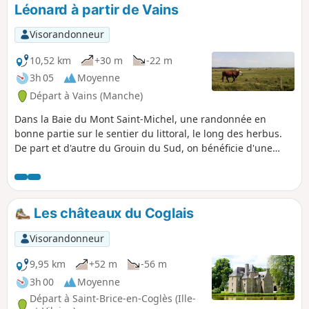
d'évoluer avec en toile de fond la présence
Léonard à partir de Vains
de la religion. Cette promenade 100% en
forêt vous invite à découvrir tous ces lieux
Visorandonneur
chargés d'histoire.
10,52 km
+30 m
-22 m
3h 05
Moyenne
Départ à Vains (Manche)
Dans la Baie du Mont Saint-Michel, une randonnée en
bonne partie sur le sentier du littoral, le long des herbus.
De part et d'autre du Grouin du Sud, on bénéficie d'une
superbe vue sur le Mont Saint-Michel et, depuis la pointe
elle-même, le spectacle de la marée montante est
impressionnant. Un retour dans les terres permet de visiter
la belle et émouvante chapelle romane du Prieuré Saint-
Les châteaux du Coglais
Léonard.
Visorandonneur
9,95 km
+52 m
-56 m
3h 00
Moyenne
Départ à Saint-Brice-en-Coglès (Ille-