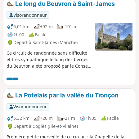
Le long du Beuvron à Saint-James
p
Visorandonneur
6,01 km
+92 m
-101 m
2h 00
Facile
Départ à Saint-James (Manche)
Ce circuit de randonnée sans difficulté
et très sympathique le long des berges
du Beuvron a été proposé par le Conseil
Municipal des Enfants de Saint-James. Il
passe en outre à proximité du cimetière
militaire américain, permettant une
petite extension à la balade.
La Potelais par la vallée du Tronçon
Visorandonneur
5,32 km
+20 m
-21 m
1h 35
Facile
Départ à Coglès (Ille-et-Vilaine)
Première petite merveille de ce circuit : la Chapelle de la