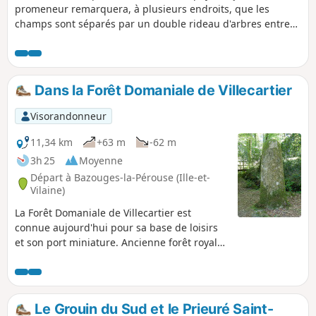
promeneur remarquera, à plusieurs endroits, que les
champs sont séparés par un double rideau d'arbres entre
lequel est tracé le cheminement emprunté.
Dans la Forêt Domaniale de Villecartier
Visorandonneur
11,34 km
+63 m
-62 m
3h 25
Moyenne
Départ à Bazouges-la-Pérouse (Ille-et-
Vilaine)
La Forêt Domaniale de Villecartier est
connue aujourd'hui pour sa base de loisirs
et son port miniature. Ancienne forêt royale
de 1000 ha, elle a abrité depuis l'Antiquité
des artisans : le Site archéologique de l'Auge
des Sabotiers l'atteste. À l'époque romaine
puis au Moyen-Age ses activités n'ont cessé
Le Grouin du Sud et le Prieuré Saint-