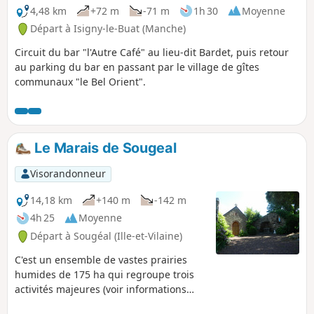
4,48 km
+72 m
-71 m
1h 30
Moyenne
Départ à Isigny-le-Buat (Manche)
Circuit du bar "l'Autre Café" au lieu-dit Bardet, puis retour
au parking du bar en passant par le village de gîtes
communaux "le Bel Orient".
Le Marais de Sougeal
Visorandonneur
14,18 km
+140 m
-142 m
4h 25
Moyenne
Départ à Sougéal (Ille-et-Vilaine)
C'est un ensemble de vastes prairies
humides de 175 ha qui regroupe trois
activités majeures (voir informations
pratiques). Ce circuit vous propose une