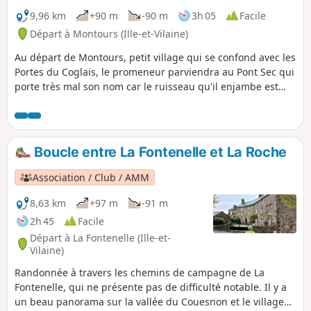
9,96 km
+90 m
-90 m
3h 05
Facile
Départ à Montours (Ille-et-Vilaine)
Au départ de Montours, petit village qui se confond avec les
Portes du Coglais, le promeneur parviendra au Pont Sec qui
porte très mal son nom car le ruisseau qu'il enjambe est
alimenté par les eaux de ruissellement de l'autoroute des
Estuaires. Le circuit comprend deux boucles, la deuxième
pouvant être ignorée, ramenant la distance à 6km.
Boucle entre La Fontenelle et La Roche
Association / Club / AMM
8,63 km
+97 m
-91 m
2h 45
Facile
Départ à La Fontenelle (Ille-et-
Vilaine)
Randonnée à travers les chemins de campagne de La
Fontenelle, qui ne présente pas de difficulté notable. Il y a
un beau panorama sur la vallée du Couesnon et le village