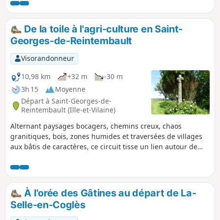
découverte de ce milieu en commençant
par la passe à poissons puis en
longeant au plus prêt le Couesnon.
De la toile à l'agri-culture en Saint-
Dans cette réserve naturelle régionale,
Georges-de-Reintembault
seuls les chants des oiseaux sont
audibles.
Visorandonneur
10,98 km
+32 m
-30 m
3h 15
Moyenne
Départ à Saint-Georges-de-
Reintembault (Ille-et-Vilaine)
Alternant paysages bocagers, chemins creux, chaos
granitiques, bois, zones humides et traversées de villages
aux bâtis de caractères, ce circuit tisse un lien autour de
l'histoire du lin et du chanvre autrefois cultivés sur ces
terres et l'exploitation agricole d'aujourd'hui. Des panneaux
d'interprétations jalonnent ce circuit.
À l'orée des Gâtines au départ de La-
Selle-en-Coglès