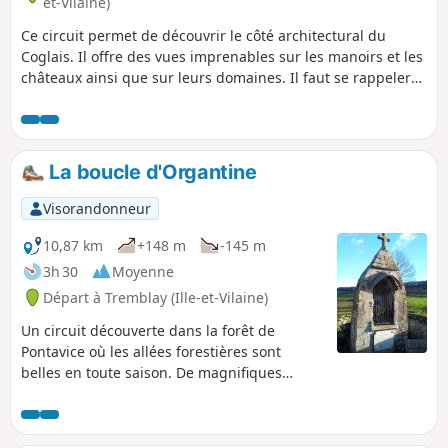
et-Vilaine)
Ce circuit permet de découvrir le côté architectural du
Coglais. Il offre des vues imprenables sur les manoirs et les
châteaux ainsi que sur leurs domaines. Il faut se rappeler
qu'au Moyen-Age, la Seigneurie de Saint-Brice avait une
importance exceptionnelle dans la baronnie de Fougères.
Plus tard, en 1794, c'est ici qu'à débuté la première
chouannerie, comme la seconde en 1815.
La boucle d'Organtine
Visorandonneur
10,87 km
+148 m
-145 m
3h 30
Moyenne
Départ à Tremblay (Ille-et-Vilaine)
Un circuit découverte dans la forêt de
Pontavice où les allées forestières sont
belles en toute saison. De magnifiques
panoramas s'offrent au promeneur jusqu'au
clocher de l'église de Bazouges-la-Pérouse
situé à plus de dix kilomètres.