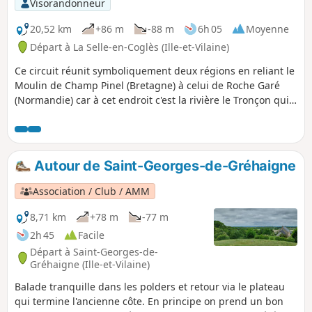
Visorandonneur
20,52 km
+86 m
-88 m
6h 05
Moyenne
Départ à La Selle-en-Coglès (Ille-et-Vilaine)
Ce circuit réunit symboliquement deux régions en reliant le
Moulin de Champ Pinel (Bretagne) à celui de Roche Garé
(Normandie) car à cet endroit c'est la rivière le Tronçon qui
marque la limite départementale et donc régionale. Vous
traverserez de multiples paysages en longeant une belle
partie du Bois de Gâtines pour côtoyer le Château du
Rocher Portail sans oublier d'avoir la possibilité de
Autour de Saint-Georges-de-Gréhaigne
découvrir le bourg de La-Selle-en-Coglès (le monastère du
Nord).
Association / Club / AMM
8,71 km
+78 m
-77 m
2h 45
Facile
Départ à Saint-Georges-de-
Gréhaigne (Ille-et-Vilaine)
Balade tranquille dans les polders et retour via le plateau
qui termine l'ancienne côte. En principe on prend un bon