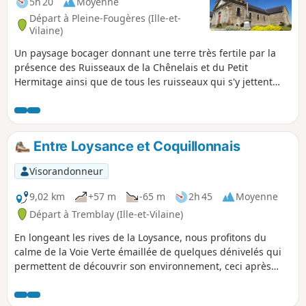
5h 20
Moyenne
Départ à Pleine-Fougères (Ille-et-
Vilaine)
Un paysage bocager donnant une terre très fertile par la
présence des Ruisseaux de la Chênelais et du Petit
Hermitage ainsi que de tous les ruisseaux qui s'y jettent
mais aussi de forêt et de landes.
Entre Loysance et Coquillonnais
Visorandonneur
9,02 km
+57 m
-65 m
2h 45
Moyenne
Départ à Tremblay (Ille-et-Vilaine)
En longeant les rives de la Loysance, nous profitons du
calme de la Voie Verte émaillée de quelques dénivelés qui
permettent de découvrir son environnement, ceci après
avoir parcouru dans des sentiers ombragés la campagne
tremblaisienne.