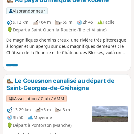
de Val-Saint-Père, l'œil est rempli par la
majesté du Mont-Saint-Michel qui se
Visorandonneur
dresse à l'Ouest entre la Pointe du
Grouin du Sud, à droite, et la Pointe de
9,12 km
+64 m
-69 m
2h 45
Facile
Roche Torin, à gauche.
Départ à Saint-Ouen-la-Rouërie (Ille-et-Vilaine)
De magnifiques chemins creux, une rivière très pittoresque
à longer et un aperçu sur deux magnifiques demeures : le
Château de la Rouërie et le Château des Blosses, voilà un
circuit "au pays du marquis" plein de charmes.
Le Couesnon canalisé au départ de
Saint-Georges-de-Gréhaigne
Association / Club / AMM
13,29 km
+3 m
-3 m
3h 50
Moyenne
Départ à Pontorson (Manche)