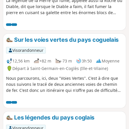
La légende de la Pierre qui fume, appelée aussi la Roche du
Diable, dit que lorsque le Diable a faim, il fait fumer la
pierre en cuisant sa galette entre les énormes blocs de
rochers formant une grotte. Cette double boucle vous
portera de lieux légendaires en sites sacrés. Ce serait bien
le diable si vous ne parveniez pas aux portes du Domaine
de la Foltière, le royaume des fleurs du Parc Floral de Haute-
Sur les voies vertes du pays coguelais
Bretagne.
Visorandonneur
12,56 km
+82 m
-73 m
3h 50
Moyenne
Départ à Saint-Germain-en-Coglès (Ille-et-Vilaine)
Nous parcourons, ici, deux "Voies Vertes". C'est à dire que
nous suivons le tracé de deux anciennes voies de chemin
de fer. C'est donc un itinéraire qui n'offre pas de difficulté
mis à part, quelques passages boueux par temps de pluie.
Les légendes du pays coglais
Visorandonneur