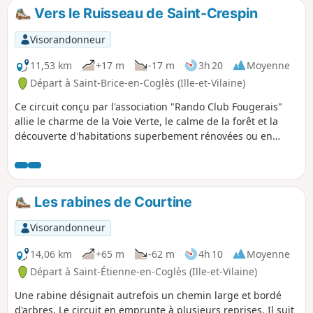
Vers le Ruisseau de Saint-Crespin
Visorandonneur
11,53 km
+17 m
-17 m
3h 20
Moyenne
Départ à Saint-Brice-en-Coglès (Ille-et-Vilaine)
Ce circuit conçu par l'association "Rando Club Fougerais"
allie le charme de la Voie Verte, le calme de la forêt et la
découverte d'habitations superbement rénovées ou en
cours de rénovation. Avec une partie goudronnée très
minime, le promeneur chemine sur des sentiers et chemins
entretenus.
Les rabines de Courtine
Visorandonneur
14,06 km
+65 m
-62 m
4h 10
Moyenne
Départ à Saint-Étienne-en-Coglès (Ille-et-Vilaine)
Une rabine désignait autrefois un chemin large et bordé
d'arbres. Le circuit en emprunte à plusieurs reprises. Il suit