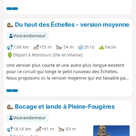
de caractère de la Roche. L'architecture de certaines de ses
habitations est remarquable avec un décor des baies et des
portes en plein cintre à double rouleaux...
Du haut des Échelles - version moyenne
Visorandonneur
7,06 km
+55 m
-54 m
2h 10
Facile
Départ à Montours (Ille-et-Vilaine)
Une version plus courte et une autre plus longue existent
pour ce circuit qui longe le petit ruisseau des Échelles.
Nous proposons ici la version moyenne qui est faisable par
tous, avec un minimum d'équipement (de bonnes
chaussures).
Bocage et lande à Pleine-Fougères
Visorandonneur
18,16 km
+61 m
-63 m