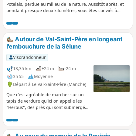
Potelais, perdue au milieu de la nature. Aussitôt après, et
pendant presque deux kilomètres, vous êtes conviés à
suivre les méandres du Tronçon au milieu des bois et des
champs.
Autour de Val-Saint-Père en longeant
l'embouchure de la Sélune
Visorandonneur
13,35 km
+24 m
-24 m
3h 55
Moyenne
Départ à Le Val-Saint-Père (Manche)
Que c'est agréable de marcher sur un
tapis de verdure qu'ici on appelle les
"Herbus", des prés qui sont submergés
aux grandes marées ce qui donne une
saveur salé à l'herbe, nourriture
essentielle des moutons ! En plus, après
la traversée de la charmante bourgade
Au pays du marquis de la Rouërie