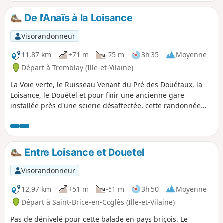
De l'Anaïs à la Loisance
Visorandonneur
11,87 km
+71 m
-75 m
3h 35
Moyenne
Départ à Tremblay (Ille-et-Vilaine)
La Voie verte, le Ruisseau Venant du Pré des Douétaux, la
Loisance, le Douétel et pour finir une ancienne gare
installée près d'une scierie désaffectée, cette randonnée
permettra au promeneur d'apprécier les beautés du
paysage du pays Gallo.
Entre Loisance et Douetel
Visorandonneur
12,97 km
+51 m
-51 m
3h 50
Moyenne
Départ à Saint-Brice-en-Coglès (Ille-et-Vilaine)
Pas de dénivelé pour cette balade en pays briçois. Le