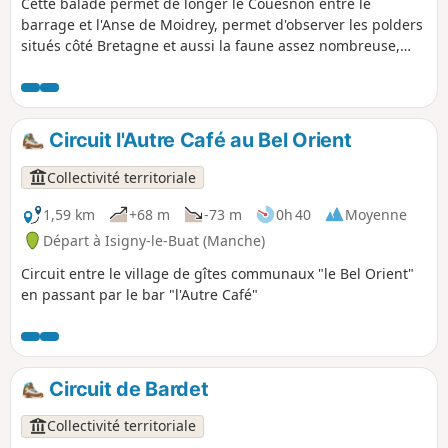
Cette balade permet de longer le Couesnon entre le
barrage et l'Anse de Moidrey, permet d'observer les polders
situés côté Bretagne et aussi la faune assez nombreuse,
surtout des oiseaux.Un peu d'histoire : anciennement
nommé Lerra Fluvius, le Couesnon prend sa source dans la
commune de Saint-Pierre-des-Landes en Mayenne, à la
Fontaine de Couesnette à 200 mètres au-dessus du niveau
Circuit l'Autre Café au Bel Orient
de la mer. Le Couesnon est canalisé en 1867, les bateaux
remontent le fleuve jusqu'au port de Pontorson. Le premier
Collectivité territoriale
barrage édifié en 1969 avait pour objectif de stopper la
remontée de la marée dans le lit du fleuve, qui à forts
1,59 km
+68 m
-73 m
0h 40
Moyenne
coefficients provoquaient des inondations. Il est démoli en
Départ à Isigny-le-Buat (Manche)
2008 et remplacé par le Barrage du Couesnon dans le cadre
Circuit entre le village de gîtes communaux "le Bel Orient"
de l'opération de rétablissement du caractère maritime du
en passant par le bar "l'Autre Café"
Mont-Saint-Michel.
Circuit de Bardet
Collectivité territoriale