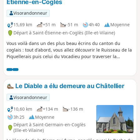
Étienne-en-Coglès
Visorandonneur
15,69 km
+51 m
-51 m
4h 40
Moyenne
Départ à Saint-Étienne-en-Coglès (Ille-et-Vilaine)
Vous voilà dans un des plus beau écrins du canton du
coglais : tout d'abord, vous allez découvrir le Ruisseau de la
Piquellerais puis celui du Vocadieu pour traverser la
magnifique vallée de la Minette, cette petite rivière de
25 km de long, affluent du Couesnon, alimentée par une
multitude de ruisseaux : Piquellerais et Vocadieu, mais
également Frénouse, l'Aunay, le Couard, etc.
Le Diable a élu demeure au Châtellier
Visorandonneur
10,60 km
+134 m
-136 m
3h 25
Moyenne
Départ à Saint-Germain-en-Coglès
(Ille-et-Vilaine)