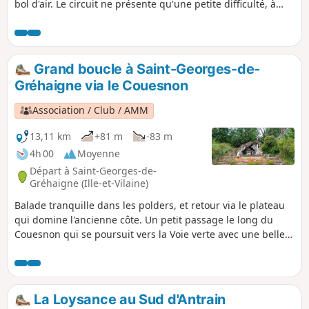
bol d'air. Le circuit ne présente qu'une petite difficulté, à
savoir la côte entre Chanel et le Haut Chanel, dénivelé de 15
m à 75 m. La récompense en saison, ce sont les cerises !
Grand boucle à Saint-Georges-de-
Gréhaigne via le Couesnon
Association / Club / AMM
13,11 km
+81 m
-83 m
4h 00
Moyenne
Départ à Saint-Georges-de-
Gréhaigne (Ille-et-Vilaine)
Balade tranquille dans les polders, et retour via le plateau
qui domine l'ancienne côte. Un petit passage le long du
Couesnon qui se poursuit vers la Voie verte avec une belle
vue sur le Mont-Saint-Michel. En principe, on prend un bon
bol d'air. Le circuit ne présente qu'une petite difficulté, à
savoir la côte entre Chanel et le Haut Chanel, dénivelé de 15
à 75 mètres. La récompense en saison, ce sont les cerises
La Loysance au Sud d'Antrain
ou les châtaignes !