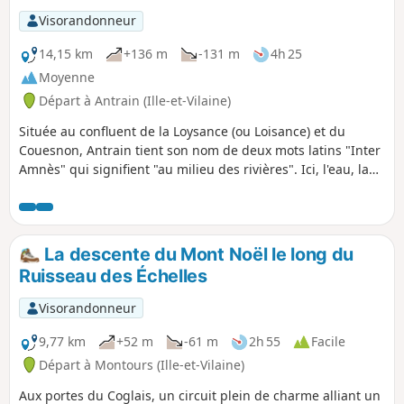
Visorandonneur
14,15 km
+136 m
-131 m
4h 25
Moyenne
Départ à Antrain (Ille-et-Vilaine)
Située au confluent de la Loysance (ou Loisance) et du
Couesnon, Antrain tient son nom de deux mots latins "Inter
Amnès" qui signifient "au milieu des rivières". Ici, l'eau, la
terre et les pierres font un fabuleux mariage pour vous
offrir une balade des plus agréables. La Loysance
s'impatiente déjà de vous entraîner dans ses facéties
tourbillonnantes…
La descente du Mont Noël le long du
Ruisseau des Échelles
Visorandonneur
9,77 km
+52 m
-61 m
2h 55
Facile
Départ à Montours (Ille-et-Vilaine)
Aux portes du Coglais, un circuit plein de charme alliant un