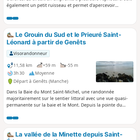
également un petit ruisseau et permet d'apercevoir
plusieurs châteaux car il emprunte des sentiers communs à
une autre randonnée décrite sur le site au départ de Saint-
Brice-en-Coglès.
Le Grouin du Sud et le Prieuré Saint-
Léonard à partir de Genêts
Visorandonneur
11,58 km
+59 m
-55 m
3h 30
Moyenne
Départ à Genêts (Manche)
Dans la Baie du Mont Saint-Michel, une randonnée
majoritairement sur le sentier littoral avec une vue quasi-
permanente sur la baie et le Mont. Depuis la pointe du
Grouin du Sud, le spectacle de la marée montante est
superbe. Une boucle dans les terres permet de visiter la
belle et émouvante chapelle romane du Prieuré Saint-
Léonard.
La vallée de la Minette depuis Saint-