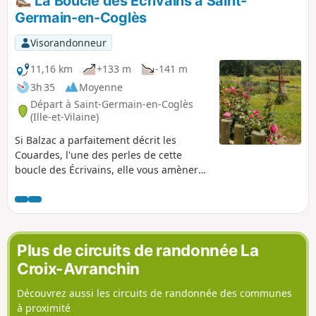
La Boucle des Écrivains à Saint-
Germain-en-Coglès
Visorandonneur
11,16 km
+133 m
-141 m
3h 35
Moyenne
Départ à Saint-Germain-en-Coglès
(Ille-et-Vilaine)
Si Balzac a parfaitement décrit les
Couardes, l'une des perles de cette
boucle des Écrivains, elle vous amènera
aussi à la rencontre de Chateaubriand et
de la jeunesse de Jean Guéhenno.
Plus de circuits de randonnée La
Croix-Avranchin
Découvrez aussi les circuits de randonnée des communes
à proximité