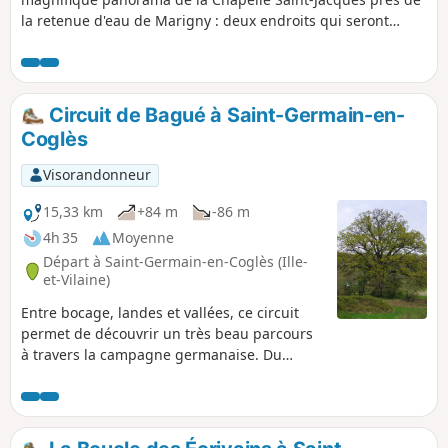
la retenue d'eau de Marigny : deux endroits qui seront
découverts par le randonneur au cours de cette balade
sans difficulté.
Circuit de Bagué à Saint-Germain-en-
Coglès
Visorandonneur
15,33 km
+84 m
-86 m
4h 35
Moyenne
Départ à Saint-Germain-en-Coglès (Ille-
et-Vilaine)
Entre bocage, landes et vallées, ce circuit
permet de découvrir un très beau parcours
à travers la campagne germanaise. Du
vallon de la Volerie à la vallée de la Minette,
il permet de retrouver tous les éléments qui
forgent le Coglais : le bois, l'eau et la pierre.