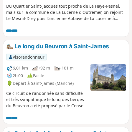
Du Quartier Saint-Jacques tout proche de La Haye-Pesnel,
mais sur la commune de La Lucerne d'Outremer, on rejoint
Le Mesnil-Drey puis l'ancienne Abbaye de La Lucerne à
travers la forêt du même nom... et en zigzaguant dans le
bocage de La Rochelle-Normande, on retrouve le parking
du Pelotin sur l'emplacement de l'ancienne gare.
Le long du Beuvron à Saint-James
Visorandonneur
6,01 km
+92 m
-101 m
2h 00
Facile
Départ à Saint-James (Manche)
Ce circuit de randonnée sans difficulté
et très sympathique le long des berges
du Beuvron a été proposé par le Conseil
Municipal des Enfants de Saint-James. Il
passe en outre à proximité du cimetière
militaire américain, permettant une
petite extension à la balade.