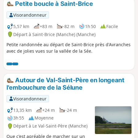
Petite boucle à Saint-Brice
p
Visorandonneur
5,57 km
+83 m
-82 m
1h 50
Facile
Départ à Saint-Brice (Manche) (Manche)
Petite randonnée au départ de Saint-Brice près d'Avranches
avec de jolies vues sur la vallée de la Sée.
Autour de Val-Saint-Père en longeant
l'embouchure de la Sélune
Visorandonneur
13,35 km
+24 m
-24 m
3h 55
Moyenne
Départ à Le Val-Saint-Père (Manche)
Que c'est agréable de marcher sur un