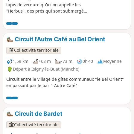
tapis de verdure qu'ici on appelle les
"Herbus", des prés qui sont submergés
aux grandes marées ce qui donne une
saveur salé à l'herbe, nourriture
essentielle des moutons ! En plus, après
la traversée de la charmante bourgade
Circuit l'Autre Café au Bel Orient
de Val-Saint-Père, l'œil est rempli par la
majesté du Mont-Saint-Michel qui se
Collectivité territoriale
dresse à l'Ouest entre la Pointe du
Grouin du Sud, à droite, et la Pointe de
1,59 km
+68 m
-73 m
0h 40
Moyenne
Roche Torin, à gauche.
Départ à Isigny-le-Buat (Manche)
Circuit entre le village de gîtes communaux "le Bel Orient"
en passant par le bar "l'Autre Café"
Circuit de Bardet
Collectivité territoriale