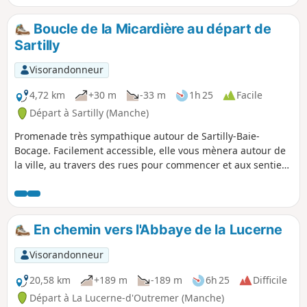
belle et émouvante chapelle romane du Prieuré Saint-
Léonard.
Boucle de la Micardière au départ de
Sartilly
Visorandonneur
4,72 km
+30 m
-33 m
1h 25
Facile
Départ à Sartilly (Manche)
Promenade très sympathique autour de Sartilly-Baie-
Bocage. Facilement accessible, elle vous mènera autour de
la ville, au travers des rues pour commencer et aux sentiers
bien aménagés pour finir. Vous longerez les prés avec de
nombreux chevaux.
En chemin vers l'Abbaye de la Lucerne
Visorandonneur
20,58 km
+189 m
-189 m
6h 25
Difficile
Départ à La Lucerne-d'Outremer (Manche)