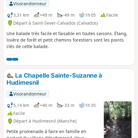
seuls les chants des oiseaux sont
Visorandonneur
audibles.
3,31 km
+49 m
-49 m
1h 05
Facile
Départ à Saint-Sever-Calvados (Calvados)
Une balade très facile et faisable en toutes saisons. Étang,
lisière de forêt et petit chemins forestiers sont les points
clés de cette balade.
La Chapelle Sainte-Suzanne à
Hudimesnil
Visorandonneur
5,14 km
+40 m
-33 m
1h 35
Facile
Départ à Hudimesnil (Manche)
Petite promenade à faire en famille en
partant du village d'Hudimesnil. Vous