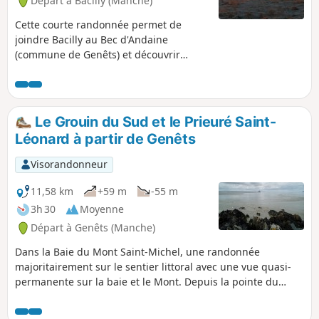
Départ à Bacilly (Manche)
Cette courte randonnée permet de
joindre Bacilly au Bec d'Andaine
(commune de Genêts) et découvrir
l'immensité de la baie du Mont-Saint-
Michel sur les grèves et les herbus.
L'idéal est de la pratiquer le matin au
lever du soleil sur la baie ou le soir au
Le Grouin du Sud et le Prieuré Saint-
coucher du soleil.
Léonard à partir de Genêts
Visorandonneur
11,58 km
+59 m
-55 m
3h 30
Moyenne
Départ à Genêts (Manche)
Dans la Baie du Mont Saint-Michel, une randonnée
majoritairement sur le sentier littoral avec une vue quasi-
permanente sur la baie et le Mont. Depuis la pointe du
Grouin du Sud, le spectacle de la marée montante est
superbe. Une boucle dans les terres permet de visiter la