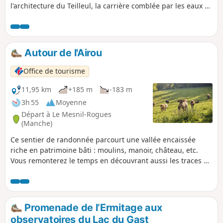
l'architecture du Teilleul, la carrière comblée par les eaux à
la Beurrière et les hameaux anciens de la Hérissais et de la
Vairie. Vous longerez également le petit Ruisseau du Boulay
plein de charme avant de grimper sur le Haut du Rocher.
Autour de l'Airou
Office de tourisme
11,95 km
+185 m
-183 m
3h 55
Moyenne
Départ à Le Mesnil-Rogues
(Manche)
Ce sentier de randonnée parcourt une vallée encaissée
riche en patrimoine bâti : moulins, manoir, château, etc.
Vous remonterez le temps en découvrant aussi les traces du
passage de l'écrivain Rémy de Gourmont.
Promenade de l’Ermitage aux
observatoires du Lac du Gast