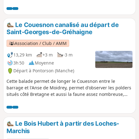
présence de rochers particuliers les font
traverser les siècles avec comme voisine la
Chapelle Notre-Dame ultime étape d'un
chemin de croix à travers bois.
Le Couesnon canalisé au départ de
Saint-Georges-de-Gréhaigne
Association / Club / AMM
13,29 km
+3 m
-3 m
3h 50
Moyenne
Départ à Pontorson (Manche)
Cette balade permet de longer le Couesnon entre le
barrage et l'Anse de Moidrey, permet d'observer les polders
situés côté Bretagne et aussi la faune assez nombreuse,
surtout des oiseaux.Un peu d'histoire : anciennement
nommé Lerra Fluvius, le Couesnon prend sa source dans la
commune de Saint-Pierre-des-Landes en Mayenne, à la
Fontaine de Couesnette à 200 mètres au-dessus du niveau
Le Bois Hubert à partir des Loches-
de la mer. Le Couesnon est canalisé en 1867, les bateaux
Marchis
remontent le fleuve jusqu'au port de Pontorson. Le premier