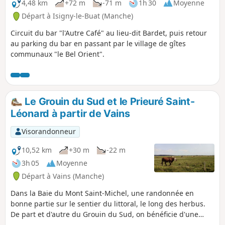
4,48 km
+72 m
-71 m
1h 30
Moyenne
Départ à Isigny-le-Buat (Manche)
Circuit du bar "l'Autre Café" au lieu-dit Bardet, puis retour
au parking du bar en passant par le village de gîtes
communaux "le Bel Orient".
Le Grouin du Sud et le Prieuré Saint-
Léonard à partir de Vains
Visorandonneur
10,52 km
+30 m
-22 m
3h 05
Moyenne
Départ à Vains (Manche)
Dans la Baie du Mont Saint-Michel, une randonnée en
bonne partie sur le sentier du littoral, le long des herbus.
De part et d'autre du Grouin du Sud, on bénéficie d'une
superbe vue sur le Mont Saint-Michel et, depuis la pointe