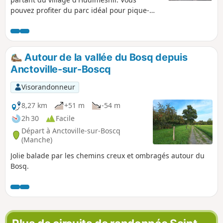
pouvez profiter du parc idéal pour pique-
niquer avec les plans d'eau et les jeux pour
enfants.
Autour de la vallée du Bosq depuis
Anctoville-sur-Boscq
Visorandonneur
8,27 km
+51 m
-54 m
2h 30
Facile
Départ à Anctoville-sur-Boscq
(Manche)
Jolie balade par les chemins creux et ombragés autour du
Bosq.