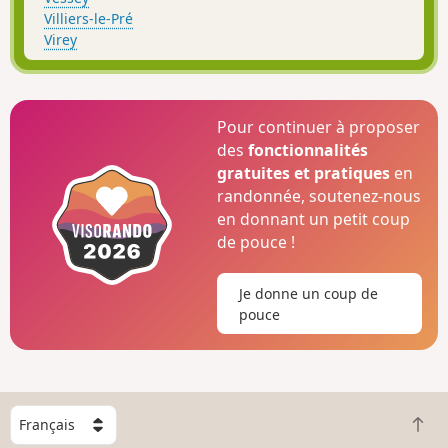
Villiers-le-Pré
Virey
Pour continuer à proposer
des
fonctionnalités
gratuites et pratiques
en
randonnée, soutenez-nous
en donnant un petit coup
de pouce !
Je donne un coup de
pouce
C
R
h