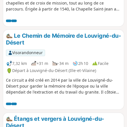
chapelles et de croix de mission, tout au long de ce
parcours. Érigée à partir de 1540, la Chapelle Saint-Jean a
servi de grange, puis de prison pendant la Révolution. Le
point haut de la promenade, le rocher de Saint-Guillaume
est blotti dans un sous-bois. La légende affirme que Saint-
Guillaume a vécu en ce lieu pendant sept ans et que l’on
Le Chemin de Mémoire de Louvigné-du-
retrouve sculptés dans la roche, le lavoir, l’écuelle, la
Désert
fontaine et le lit de l’ermite.
Visorandonneur
7,32 km
+31 m
-34 m
2h 10
Facile
Départ à Louvigné-du-Désert (Ille-et-Vilaine)
Ce circuit a été créé en 2014 par la ville de Louvigné-du-
Désert pour garder la mémoire de l'époque ou la ville
dépendait de l'extraction et du travail du granite. Il côtoie
certains lieux riches en souvenir qui risquent d'être oubliés
et de disparaître avec l'usure du temps. Dans un futur
proche, ces lieux d'histoire pourront être découvert par des
QRCodes.
Étangs et vergers à Louvigné-du-
Désert