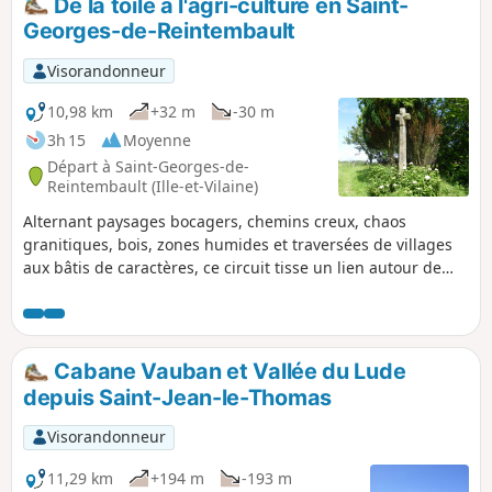
De la toile à l'agri-culture en Saint-
Georges-de-Reintembault
Visorandonneur
10,98 km
+32 m
-30 m
3h 15
Moyenne
Départ à Saint-Georges-de-
Reintembault (Ille-et-Vilaine)
Alternant paysages bocagers, chemins creux, chaos
granitiques, bois, zones humides et traversées de villages
aux bâtis de caractères, ce circuit tisse un lien autour de
l'histoire du lin et du chanvre autrefois cultivés sur ces
terres et l'exploitation agricole d'aujourd'hui. Des panneaux
d'interprétations jalonnent ce circuit.
Cabane Vauban et Vallée du Lude
depuis Saint-Jean-le-Thomas
Visorandonneur
11,29 km
+194 m
-193 m