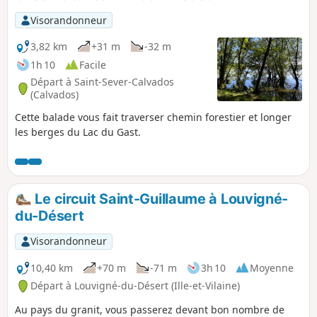
Visorandonneur
3,82 km
+31 m
-32 m
1h 10
Facile
Départ à Saint-Sever-Calvados
(Calvados)
Cette balade vous fait traverser chemin forestier et longer
les berges du Lac du Gast.
Le circuit Saint-Guillaume à Louvigné-
du-Désert
Visorandonneur
10,40 km
+70 m
-71 m
3h 10
Moyenne
Départ à Louvigné-du-Désert (Ille-et-Vilaine)
Au pays du granit, vous passerez devant bon nombre de