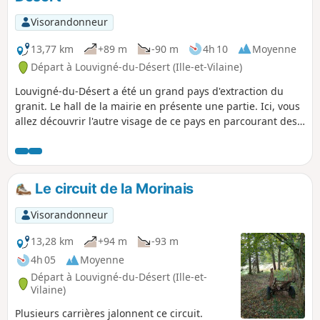
Visorandonneur
13,77 km
+89 m
-90 m
4h 10
Moyenne
Départ à Louvigné-du-Désert (Ille-et-Vilaine)
Louvigné-du-Désert a été un grand pays d'extraction du
granit. Le hall de la mairie en présente une partie. Ici, vous
allez découvrir l'autre visage de ce pays en parcourant des
chemins qui traversent des vergers ou qui rappellent le
travail du textile. Haut lieu, aussi d'histoire, la chouannerie
n'est pas loin.
Le circuit de la Morinais
Visorandonneur
13,28 km
+94 m
-93 m
4h 05
Moyenne
Départ à Louvigné-du-Désert (Ille-et-
Vilaine)
Plusieurs carrières jalonnent ce circuit.