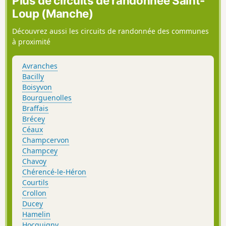
Plus de circuits de randonnée Saint-
Loup (Manche)
Découvrez aussi les circuits de randonnée des communes
à proximité
Avranches
Bacilly
Boisyvon
Bourguenolles
Braffais
Brécey
Céaux
Champcervon
Champcey
Chavoy
Chérencé-le-Héron
Courtils
Crollon
Ducey
Hamelin
Hocquigny