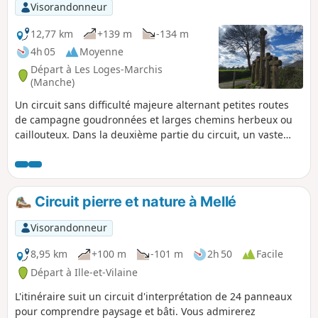
barrage édifié en 1969 avait pour objectif de stopper la
Visorandonneur
remontée de la marée dans le lit du fleuve, qui à forts
coefficients provoquaient des inondations. Il est démoli en
12,77 km
+139 m
-134 m
2008 et remplacé par le Barrage du Couesnon dans le cadre
4h 05
Moyenne
de l'opération de rétablissement du caractère maritime du
Départ à Les Loges-Marchis
Mont-Saint-Michel.
(Manche)
Un circuit sans difficulté majeure alternant petites routes
de campagne goudronnées et larges chemins herbeux ou
caillouteux. Dans la deuxième partie du circuit, un vaste
panorama s'ouvre aux yeux du randonneur avec entre autre
Saint-Hilaire-du-Harcouët dont l'église avec ses deux
clochers est très reconnaissable et aussi sur tout le Sud-
Manche.
Circuit pierre et nature à Mellé
Visorandonneur
8,95 km
+100 m
-101 m
2h 50
Facile
Départ à Ille-et-Vilaine
L'itinéraire suit un circuit d'interprétation de 24 panneaux
pour comprendre paysage et bâti. Vous admirerez