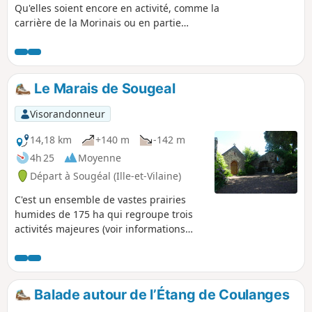
Qu'elles soient encore en activité, comme la
carrière de la Morinais ou en partie
colonisées par la végétation, toutes
semblent encore résonner des coups
martelés pendant des décennies. Le granit
extrait a servi à la voirie, aux entreprises
Le Marais de Sougeal
funéraires mais aussi à l'architecture locale.
La beauté mystérieuse du manoir de la
Visorandonneur
Morinaye ou les maisons rurales typiques
des villages que vous traverserez en
14,18 km
+140 m
-142 m
témoignent.
4h 25
Moyenne
Départ à Sougéal (Ille-et-Vilaine)
C'est un ensemble de vastes prairies
humides de 175 ha qui regroupe trois
activités majeures (voir informations
pratiques). Ce circuit vous propose une
découverte de ce milieu en commençant
par la passe à poissons puis en
longeant au plus prêt le Couesnon.
Balade autour de l’Étang de Coulanges
Dans cette réserve naturelle régionale,