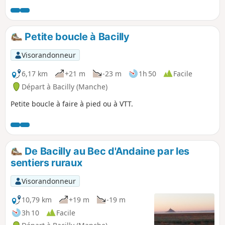
elle-même, le spectacle de la marée montante est
impressionnant. Un retour dans les terres permet de visiter
la belle et émouvante chapelle romane du Prieuré Saint-
Petite boucle à Bacilly
Léonard.
Visorandonneur
6,17 km
+21 m
-23 m
1h 50
Facile
Départ à Bacilly (Manche)
Petite boucle à faire à pied ou à VTT.
De Bacilly au Bec d'Andaine par les
sentiers ruraux
Visorandonneur
10,79 km
+19 m
-19 m
3h 10
Facile