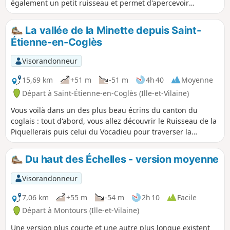
également un petit ruisseau et permet d'apercevoir
plusieurs châteaux car il emprunte des sentiers communs à
une autre randonnée décrite sur le site au départ de Saint-
La vallée de la Minette depuis Saint-
Brice-en-Coglès.
Étienne-en-Coglès
Visorandonneur
15,69 km
+51 m
-51 m
4h 40
Moyenne
Départ à Saint-Étienne-en-Coglès (Ille-et-Vilaine)
Vous voilà dans un des plus beau écrins du canton du
coglais : tout d'abord, vous allez découvrir le Ruisseau de la
Piquellerais puis celui du Vocadieu pour traverser la
magnifique vallée de la Minette, cette petite rivière de
25 km de long, affluent du Couesnon, alimentée par une
Du haut des Échelles - version moyenne
multitude de ruisseaux : Piquellerais et Vocadieu, mais
également Frénouse, l'Aunay, le Couard, etc.
Visorandonneur
7,06 km
+55 m
-54 m
2h 10
Facile
Départ à Montours (Ille-et-Vilaine)
Une version plus courte et une autre plus longue existent