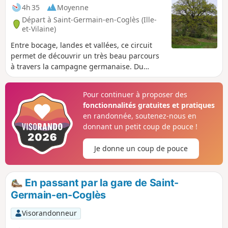
sont autant tirées de l'imaginaire local
4h 35
Moyenne
que de vérités historiques.
Départ à Saint-Germain-en-Coglès (Ille-
et-Vilaine)
Entre bocage, landes et vallées, ce circuit
permet de découvrir un très beau parcours
à travers la campagne germanaise. Du
vallon de la Volerie à la vallée de la Minette,
il permet de retrouver tous les éléments qui
Pour continuer à proposer des
forgent le Coglais : le bois, l'eau et la pierre.
fonctionnalités gratuites et pratiques
en randonnée, soutenez-nous en
donnant un petit coup de pouce !
Je donne un coup de pouce
En passant par la gare de Saint-
Germain-en-Coglès
Visorandonneur