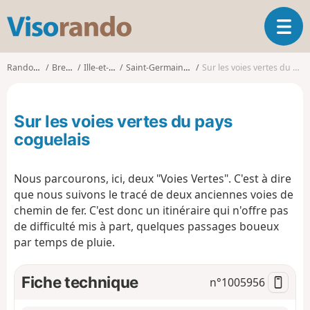
V
O
i
u
s
v
o
Randonnées
Bretagne
Ille-et-Vilaine
Saint-Germain-en-Coglès
Sur les voies vertes du pays coguelais
r
r
i
a
r
n
Sur les voies vertes du pays
l
d
a
coguelais
o
n
a
Nous parcourons, ici, deux "Voies Vertes". C'est à dire
v
i
que nous suivons le tracé de deux anciennes voies de
g
chemin de fer. C'est donc un itinéraire qui n'offre pas
a
de difficulté mis à part, quelques passages boueux
t
par temps de pluie.
i
o
Fiche technique
n
n°
1005956