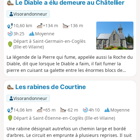
Le Diable a élu demeure au Châtellier
Visorandonneur
10,60 km
+134 m
-136 m
3h 25
Moyenne
Départ à Saint-Germain-en-Coglès
(Ille-et-Vilaine)
La légende de la Pierre qui fume, appelée aussi la Roche du
Diable, dit que lorsque le Diable a faim, il fait fumer la
pierre en cuisant sa galette entre les énormes blocs de
rochers formant une grotte. Cette double boucle vous
portera de lieux légendaires en sites sacrés. Ce serait bien
Les rabines de Courtine
le diable si vous ne parveniez pas aux portes du Domaine
de la Foltière, le royaume des fleurs du Parc Floral de Haute-
Visorandonneur
Bretagne.
14,06 km
+65 m
-62 m
4h 10
Moyenne
Départ à Saint-Étienne-en-Coglès (Ille-et-Vilaine)
Une rabine désignait autrefois un chemin large et bordé
d'arbres. Le circuit en emprunte à plusieurs reprises. Il suit