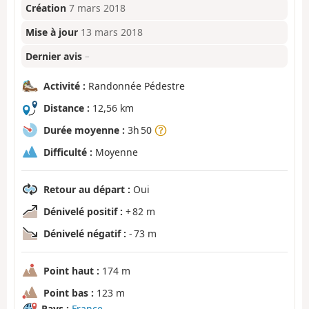
Création
7 mars 2018
Mise à jour
13 mars 2018
Dernier avis
–
Activité :
Randonnée Pédestre
Distance :
12,56 km
Durée moyenne :
3h 50
Difficulté :
Moyenne
Retour au départ :
Oui
Dénivelé positif :
+ 82 m
Dénivelé négatif :
- 73 m
Point haut :
174 m
Point bas :
123 m
Pays :
France