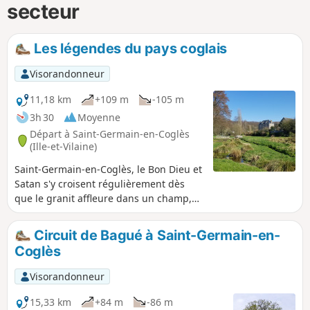
secteur
Les légendes du pays coglais
Visorandonneur
11,18 km
+109 m
-105 m
3h 30
Moyenne
Départ à Saint-Germain-en-Coglès
(Ille-et-Vilaine)
Saint-Germain-en-Coglès, le Bon Dieu et
Satan s'y croisent régulièrement dès
que le granit affleure dans un champ,
ou dès que l'eau jaillit de la pierre. Avec
le Châtellier caché derrière le bois, la
Circuit de Bagué à Saint-Germain-en-
commune de Saint-Germain offre
Coglès
quelques-unes des plus belles histoires
de la région que cette balade permet de
Visorandonneur
vous faire conter, au détour des
chemins. Mais attention, ces légendes
15,33 km
+84 m
-86 m