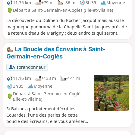
11,75 km
+79 m
-86 m
3h 35
Moyenne
Départ à Saint-Germain-en-Coglès (Ille-et-Vilaine)
La découverte du Dolmen du Rocher Jacquot mais aussi le
magnifique panorama de la Chapelle Saint-Jacques près de
la retenue d'eau de Marigny : deux endroits qui seront
découverts par le randonneur au cours de cette balade
sans difficulté.
La Boucle des Écrivains à Saint-
Germain-en-Coglès
Visorandonneur
11,16 km
+133 m
-141 m
3h 35
Moyenne
Départ à Saint-Germain-en-Coglès
(Ille-et-Vilaine)
Si Balzac a parfaitement décrit les
Couardes, l'une des perles de cette
boucle des Écrivains, elle vous amènera
aussi à la rencontre de Chateaubriand et
de la jeunesse de Jean Guéhenno.