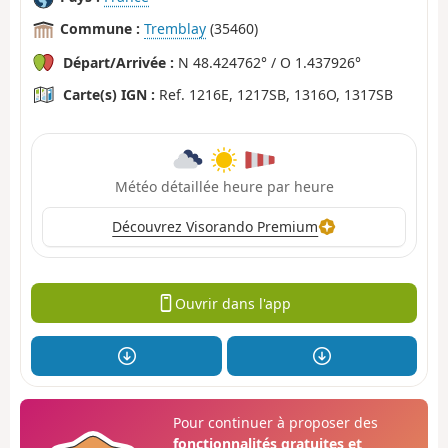
Commune :
Tremblay
(35460)
Départ/Arrivée :
N 48.424762° / O 1.437926°
Carte(s) IGN :
Ref. 1216E, 1217SB, 1316O, 1317SB
Météo détaillée heure par heure
Découvrez Visorando Premium
Ouvrir dans l'app
Pour continuer à proposer des
fonctionnalités gratuites et