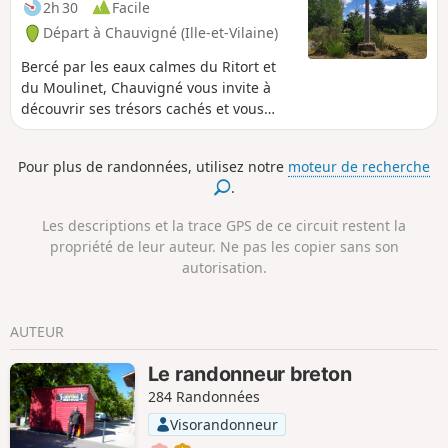
2h 30
Facile
Départ à Chauvigné (Ille-et-Vilaine)
Bercé par les eaux calmes du Ritort et
du Moulinet, Chauvigné vous invite à
découvrir ses trésors cachés et vous
ouvre un pan de son histoire.
Pour plus de randonnées, utilisez notre
moteur de recherche
.
Les descriptions et la trace GPS de ce circuit restent la
propriété de leur auteur. Ne pas les copier sans son
autorisation.
AUTEUR
Le randonneur breton
284 Randonnées
Visorandonneur