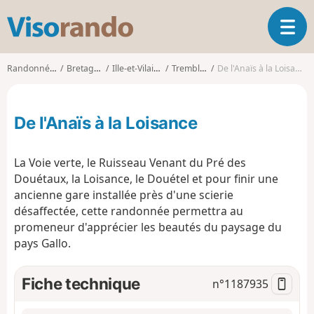
V
O
i
u
s
v
o
Randonnées
Bretagne
Ille-et-Vilaine
Tremblay
De l'Anaïs à la Loisance
r
r
i
a
r
n
De l'Anaïs à la Loisance
l
d
a
o
n
La Voie verte, le Ruisseau Venant du Pré des
a
Douétaux, la Loisance, le Douétel et pour finir une
v
ancienne gare installée près d'une scierie
i
g
désaffectée, cette randonnée permettra au
a
promeneur d'apprécier les beautés du paysage du
t
pays Gallo.
i
o
Fiche technique
n°
1187935
n