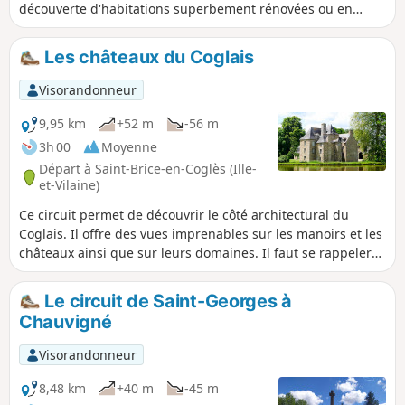
découverte d'habitations superbement rénovées ou en
cours de rénovation. Avec une partie goudronnée très
minime, le promeneur chemine sur des sentiers et chemins
Les châteaux du Coglais
entretenus.
Visorandonneur
9,95 km
+52 m
-56 m
3h 00
Moyenne
Départ à Saint-Brice-en-Coglès (Ille-
et-Vilaine)
Ce circuit permet de découvrir le côté architectural du
Coglais. Il offre des vues imprenables sur les manoirs et les
châteaux ainsi que sur leurs domaines. Il faut se rappeler
qu'au Moyen-Age, la Seigneurie de Saint-Brice avait une
importance exceptionnelle dans la baronnie de Fougères.
Le circuit de Saint-Georges à
Plus tard, en 1794, c'est ici qu'à débuté la première
Chauvigné
chouannerie, comme la seconde en 1815.
Visorandonneur
8,48 km
+40 m
-45 m