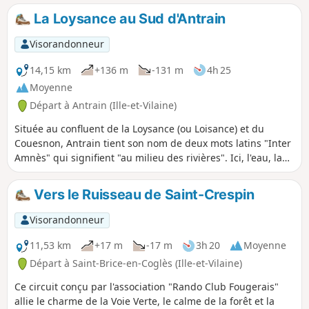
La Loysance au Sud d'Antrain
Visorandonneur
14,15 km
+136 m
-131 m
4h 25
Moyenne
Départ à Antrain (Ille-et-Vilaine)
Située au confluent de la Loysance (ou Loisance) et du
Couesnon, Antrain tient son nom de deux mots latins "Inter
Amnès" qui signifient "au milieu des rivières". Ici, l'eau, la
terre et les pierres font un fabuleux mariage pour vous
offrir une balade des plus agréables. La Loysance
Vers le Ruisseau de Saint-Crespin
s'impatiente déjà de vous entraîner dans ses facéties
tourbillonnantes…
Visorandonneur
11,53 km
+17 m
-17 m
3h 20
Moyenne
Départ à Saint-Brice-en-Coglès (Ille-et-Vilaine)
Ce circuit conçu par l'association "Rando Club Fougerais"
allie le charme de la Voie Verte, le calme de la forêt et la