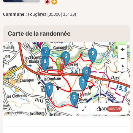
Commune :
Fougères (35300|35133)
Carte de la randonnée
7
5
6
8
4
3
1
2
3D
NOUVEAU
A
Attributions
ff
i
c