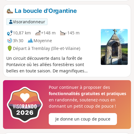
avoir parcouru dans des sentiers ombragés la campagne
tremblaisienne.
La boucle d'Organtine
Visorandonneur
10,87 km
+148 m
-145 m
3h 30
Moyenne
Départ à Tremblay (Ille-et-Vilaine)
Un circuit découverte dans la forêt de
Pontavice où les allées forestières sont
belles en toute saison. De magnifiques
panoramas s'offrent au promeneur jusqu'au
clocher de l'église de Bazouges-la-Pérouse
Pour continuer à proposer des
situé à plus de dix kilomètres.
fonctionnalités gratuites et pratiques
en randonnée, soutenez-nous en
donnant un petit coup de pouce !
Je donne un coup de pouce