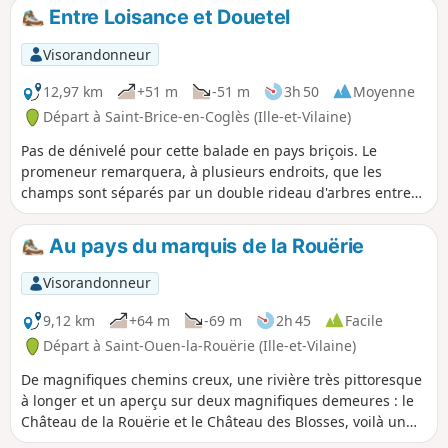
Entre Loisance et Douetel
Visorandonneur
12,97 km
+51 m
-51 m
3h 50
Moyenne
Départ à Saint-Brice-en-Coglès (Ille-et-Vilaine)
Pas de dénivelé pour cette balade en pays briçois. Le
promeneur remarquera, à plusieurs endroits, que les
champs sont séparés par un double rideau d'arbres entre
lequel est tracé le cheminement emprunté.
Au pays du marquis de la Rouërie
Visorandonneur
9,12 km
+64 m
-69 m
2h 45
Facile
Départ à Saint-Ouen-la-Rouërie (Ille-et-Vilaine)
De magnifiques chemins creux, une rivière très pittoresque
à longer et un aperçu sur deux magnifiques demeures : le
Château de la Rouërie et le Château des Blosses, voilà un
circuit "au pays du marquis" plein de charmes.