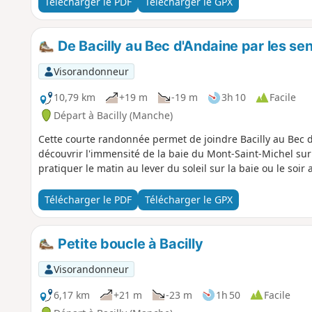
Télécharger le PDF
Télécharger le GPX
De Bacilly au Bec d'Andaine par les sen
Visorandonneur
10,79 km
+19 m
-19 m
3h 10
Facile
Départ à Bacilly (Manche)
Cette courte randonnée permet de joindre Bacilly au Bec
découvrir l'immensité de la baie du Mont-Saint-Michel sur l
pratiquer le matin au lever du soleil sur la baie ou le soir 
Télécharger le PDF
Télécharger le GPX
Petite boucle à Bacilly
Visorandonneur
6,17 km
+21 m
-23 m
1h 50
Facile