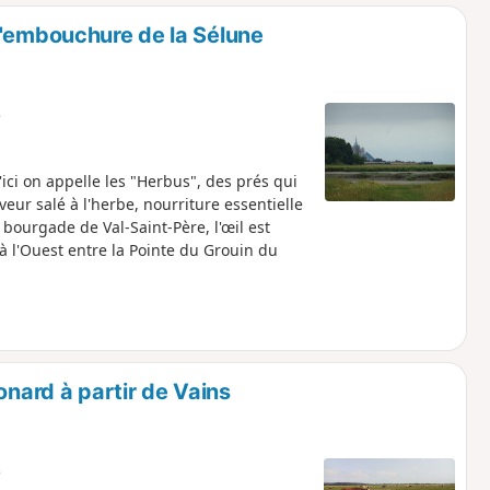
o
a
l'embouchure de la Sélune
i
m
p
e
ici on appelle les "Herbus", des prés qui
r salé à l'herbe, nourriture essentielle
bourgade de Val-Saint-Père, l'œil est
à l'Ouest entre la Pointe du Grouin du
onard à partir de Vains
e