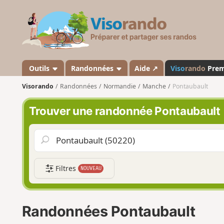
V
i
s
o
r
a
Outils
Randonnées
Aide ↗
Viso
rando
Pre
n
Visorando
Randonnées
Normandie
Manche
Pontaubault
d
o
Trouver une randonnée Pontaubault
Filtres
NOUVEAU
Randonnées Pontaubault