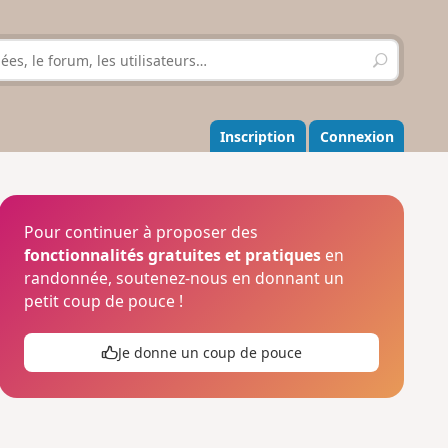
R
e
c
h
e
Inscription
Connexion
r
c
h
e
r
Pour continuer à proposer des
fonctionnalités gratuites et pratiques
en
randonnée, soutenez-nous en donnant un
petit coup de pouce !
Je donne un coup de pouce