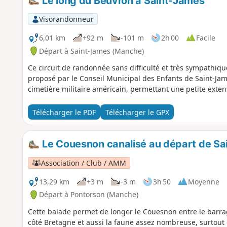
Le long du Beuvron à Saint-James
Visorandonneur
6,01 km
+92 m
-101 m
2h 00
Facile
Départ à Saint-James (Manche)
Ce circuit de randonnée sans difficulté et très sympathiq
proposé par le Conseil Municipal des Enfants de Saint-Jam
cimetière militaire américain, permettant une petite exten
Télécharger le PDF
Télécharger le GPX
Le Couesnon canalisé au départ de S
Association / Club / AMM
13,29 km
+3 m
-3 m
3h 50
Moyenne
Départ à Pontorson (Manche)
Cette balade permet de longer le Couesnon entre le barrag
côté Bretagne et aussi la faune assez nombreuse, surtou