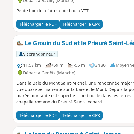
Départ à Bacilly (Manche)
Petite boucle à faire à pied ou à VTT.
Télécharger le PDF
Télécharger le GPX
Le Grouin du Sud et le Prieuré Saint-Lé
Visorandonneur
11,58 km
+59 m
-55 m
3h 30
Moyenn
Départ à Genêts (Manche)
Dans la Baie du Mont Saint-Michel, une randonnée majorita
vue quasi-permanente sur la baie et le Mont. Depuis la po
marée montante est superbe. Une boucle dans les terres p
chapelle romane du Prieuré Saint-Léonard.
Télécharger le PDF
Télécharger le GPX