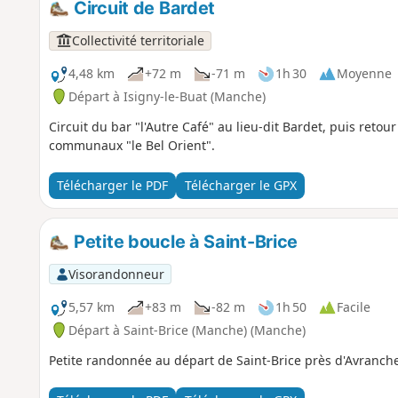
Circuit de Bardet
Collectivité territoriale
4,48 km
+72 m
-71 m
1h 30
Moyenne
Départ à Isigny-le-Buat (Manche)
Circuit du bar "l'Autre Café" au lieu-dit Bardet, puis retou
communaux "le Bel Orient".
Télécharger le PDF
Télécharger le GPX
Petite boucle à Saint-Brice
Visorandonneur
5,57 km
+83 m
-82 m
1h 50
Facile
Départ à Saint-Brice (Manche) (Manche)
Petite randonnée au départ de Saint-Brice près d'Avranches 