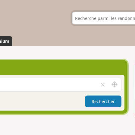
mium
A
V
u
i
t
d
Rechercher
o
e
u
r
r
l
d
e
e
c
m
h