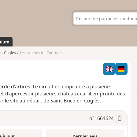
mium
en-Coglès
Les rabines de Courtine
ordé d'arbres. Le circuit en emprunte à plusieurs
met d'apercevoir plusieurs châteaux car il emprunte des
le site au départ de Saint-Brice-en-Coglès.
n°
1661624
e à jour
Dernier avis