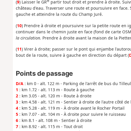
®
(
9
) Laisser le GR
partir tout droit et prendre à droite. Sui
château d'eau. Traverser une route et poursuivre en face.
gauche et atteindre la route du Champ Juré.
(
10
) Prendre à droite et poursuivre sur la petite route en 
continuer dans le chemin juste en face (fond de carte OSM
la circulation.
Prendre à droite avant la maison de la Pietter
(
11
) Virer à droite; passer sur le pont qui enjambe l'autoro
bout de la route, suivre à gauche en direction du départ (
Points de passage
D/A
: km 0 - alt. 122 m - Parking de l'arrêt de bus du Tilleul
1
: km 1.72 - alt. 113 m - Route à gauche
2
: km 3.05 - alt. 120 m - Route à droite
3
: km 4.58 - alt. 121 m - Sentier à droite de l'autre côté de 
4
: km 5.28 - alt. 119 m - À droite avant le Rocher Portail
5
: km 7.07 - alt. 104 m - À droite pour suivre le ruisseau
6
: km 8.1 - alt. 108 m - Sentier à droite
7
: km 8.92 - alt. 115 m - Tout droit