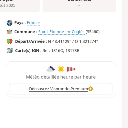
oût 2025
–
Pays :
France
Commune :
Saint-Étienne-en-Coglès
(35460)
Départ/Arrivée :
N 48.41129° / O 1.321274°
Carte(s) IGN :
Ref. 1316O, 1317SB
Météo détaillée heure par heure
Découvrez Visorando Premium