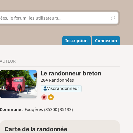
R
e
c
h
e
Inscription
Connexion
r
c
h
AUTEUR
e
r
Le randonneur breton
284 Randonnées
Visorandonneur
Commune :
Fougères (35300|35133)
Carte de la randonnée