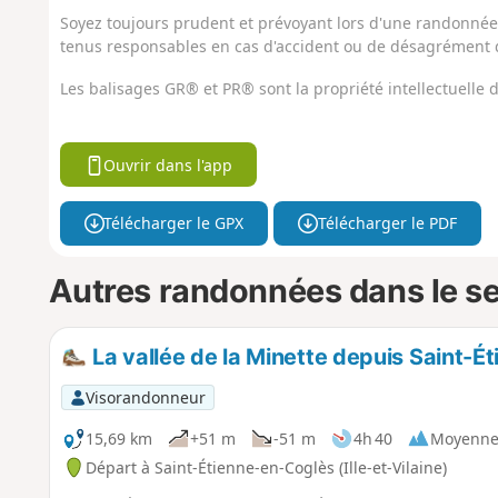
Soyez toujours prudent et prévoyant lors d'une randonnée. 
tenus responsables en cas d'accident ou de désagrément q
Les balisages GR® et PR® sont la propriété intellectuelle
Ouvrir dans l'app
Télécharger le GPX
Télécharger le PDF
Autres randonnées dans le s
La vallée de la Minette depuis Saint-É
Visorandonneur
15,69 km
+51 m
-51 m
4h 40
Moyenn
Départ à Saint-Étienne-en-Coglès (Ille-et-Vilaine)