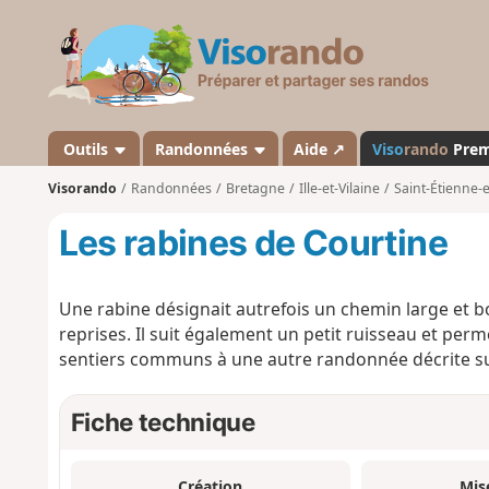
V
i
s
o
r
a
Outils
Randonnées
Aide ↗
Viso
rando
Pre
n
Visorando
Randonnées
Bretagne
Ille-et-Vilaine
Saint-Étienne-
d
o
Les rabines de Courtine
Une rabine désignait autrefois un chemin large et b
reprises. Il suit également un petit ruisseau et per
sentiers communs à une autre randonnée décrite sur 
Fiche technique
Création
Mis