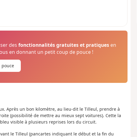
oser des
fonctionnalités gratuites et pratiques
en
us en donnant un petit coup de pouce !
e pouce
. Après un bon kilomètre, au lieu-dit le Tilleul, prendre à
roite (possibilité de mettre au mieux sept voitures). Cette la
leu visible à plusieurs reprises lors du circuit.
ant le Tilleul (pancartes indiquant le début et la fin du