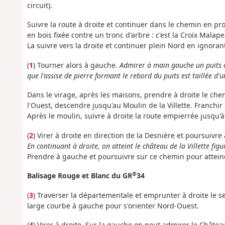
circuit).
Suivre la route à droite et continuer dans le chemin en pro
en bois fixée contre un tronc d'arbre : c'est la Croix Malape
La suivre vers la droite et continuer plein Nord en ignora
(
1
) Tourner alors à gauche.
Admirer à main gauche un puits 
que l'assise de pierre formant le rebord du puits est taillée d'u
Dans le virage, après les maisons, prendre à droite le che
l'Ouest, descendre jusqu'au Moulin de la Villette. Franchir 
Après le moulin, suivre à droite la route empierrée jusqu
(
2
) Virer à droite en direction de la Desnière et poursuivre
En continuant à droite, on atteint le château de la Villette figu
Prendre à gauche et poursuivre sur ce chemin pour attei
®
Balisage Rouge et Blanc du GR
34
(
3
) Traverser la départementale et emprunter à droite le s
large courbe à gauche pour s'orienter Nord-Ouest.
(
4
) Virer à droite. Sur la gauche on peut admirer le Château