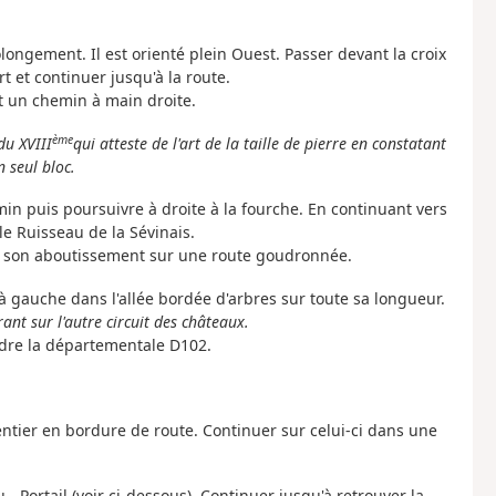
longement. Il est orienté plein Ouest. Passer devant la croix
rt et continuer jusqu'à la route.
nt un chemin à main droite.
ème
du XVIII
qui atteste de l'art de la taille de pierre en constatant
n seul bloc.
min puis poursuivre à droite à la fourche. En continuant vers
le Ruisseau de la Sévinais.
'à son aboutissement sur une route goudronnée.
 à gauche dans l'allée bordée d'arbres sur toute sa longueur.
rant sur l'autre circuit des châteaux.
ndre la départementale D102.
entier en bordure de route. Continuer sur celui-ci dans une
 - Portail (voir ci-dessous). Continuer jusqu'à retrouver la