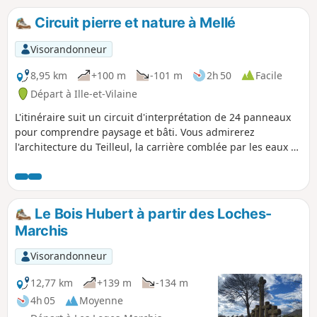
savoir la côte entre Chanel et le Haut Chanel, dénivelé de 15
à 75 mètres. La récompense en saison, ce sont les cerises
Circuit pierre et nature à Mellé
ou les châtaignes !
Visorandonneur
8,95 km
+100 m
-101 m
2h 50
Facile
Départ à Ille-et-Vilaine
L'itinéraire suit un circuit d'interprétation de 24 panneaux
pour comprendre paysage et bâti. Vous admirerez
l'architecture du Teilleul, la carrière comblée par les eaux à
la Beurrière et les hameaux anciens de la Hérissais et de la
Vairie. Vous longerez également le petit Ruisseau du Boulay
plein de charme avant de grimper sur le Haut du Rocher.
Le Bois Hubert à partir des Loches-
Marchis
Visorandonneur
12,77 km
+139 m
-134 m
4h 05
Moyenne