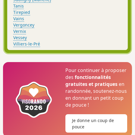
Tanis
Tirepied
Vains
Vergoncey
Vernix
Vessey
Villiers-le-Pré
Pour continuer à proposer
des
fonctionnalités
gratuites et pratiques
en
randonnée, soutenez-nous
en donnant un petit coup
de pouce !
Je donne un coup de
pouce