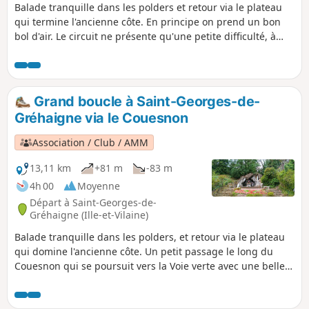
Balade tranquille dans les polders et retour via le plateau
qui termine l'ancienne côte. En principe on prend un bon
bol d'air. Le circuit ne présente qu'une petite difficulté, à
savoir la côte entre Chanel et le Haut Chanel, dénivelé de 15
m à 75 m. La récompense en saison, ce sont les cerises !
Grand boucle à Saint-Georges-de-
Gréhaigne via le Couesnon
Association / Club / AMM
13,11 km
+81 m
-83 m
4h 00
Moyenne
Départ à Saint-Georges-de-
Gréhaigne (Ille-et-Vilaine)
Balade tranquille dans les polders, et retour via le plateau
qui domine l'ancienne côte. Un petit passage le long du
Couesnon qui se poursuit vers la Voie verte avec une belle
vue sur le Mont-Saint-Michel. En principe, on prend un bon
bol d'air. Le circuit ne présente qu'une petite difficulté, à