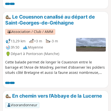
terres et l'exploitation agricole d'aujourd'hui. Des panneaux
d'interprétations jalonnent ce circuit.
Le Couesnon canalisé au départ de
Saint-Georges-de-Gréhaigne
Association / Club / AMM
13,29 km
+3 m
-3 m
3h 50
Moyenne
Départ à Pontorson (Manche)
Cette balade permet de longer le Couesnon entre le
barrage et l'Anse de Moidrey, permet d'observer les polders
situés côté Bretagne et aussi la faune assez nombreuse,
surtout des oiseaux.Un peu d'histoire : anciennement
nommé Lerra Fluvius, le Couesnon prend sa source dans la
commune de Saint-Pierre-des-Landes en Mayenne, à la
Fontaine de Couesnette à 200 mètres au-dessus du niveau
En chemin vers l'Abbaye de la Lucerne
de la mer. Le Couesnon est canalisé en 1867, les bateaux
remontent le fleuve jusqu'au port de Pontorson. Le premier
Visorandonneur
barrage édifié en 1969 avait pour objectif de stopper la