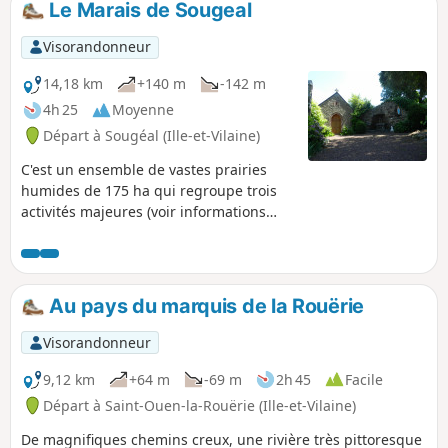
Le Marais de Sougeal
Visorandonneur
14,18 km
+140 m
-142 m
4h 25
Moyenne
Départ à Sougéal (Ille-et-Vilaine)
C'est un ensemble de vastes prairies
humides de 175 ha qui regroupe trois
activités majeures (voir informations
pratiques). Ce circuit vous propose une
découverte de ce milieu en commençant
par la passe à poissons puis en
longeant au plus prêt le Couesnon.
Au pays du marquis de la Rouërie
Dans cette réserve naturelle régionale,
seuls les chants des oiseaux sont
Visorandonneur
audibles.
9,12 km
+64 m
-69 m
2h 45
Facile
Départ à Saint-Ouen-la-Rouërie (Ille-et-Vilaine)
De magnifiques chemins creux, une rivière très pittoresque