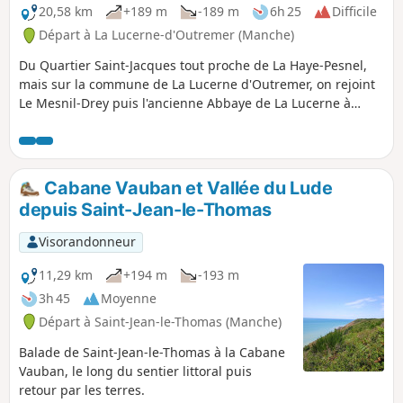
remontée de la marée dans le lit du fleuve, qui à forts
20,58 km
+189 m
-189 m
6h 25
Difficile
coefficients provoquaient des inondations. Il est démoli en
Départ à La Lucerne-d'Outremer (Manche)
2008 et remplacé par le Barrage du Couesnon dans le cadre
Du Quartier Saint-Jacques tout proche de La Haye-Pesnel,
de l'opération de rétablissement du caractère maritime du
mais sur la commune de La Lucerne d'Outremer, on rejoint
Mont-Saint-Michel.
Le Mesnil-Drey puis l'ancienne Abbaye de La Lucerne à
travers la forêt du même nom... et en zigzaguant dans le
bocage de La Rochelle-Normande, on retrouve le parking
du Pelotin sur l'emplacement de l'ancienne gare.
Cabane Vauban et Vallée du Lude
depuis Saint-Jean-le-Thomas
Visorandonneur
11,29 km
+194 m
-193 m
3h 45
Moyenne
Départ à Saint-Jean-le-Thomas (Manche)
Balade de Saint-Jean-le-Thomas à la Cabane
Vauban, le long du sentier littoral puis
retour par les terres.