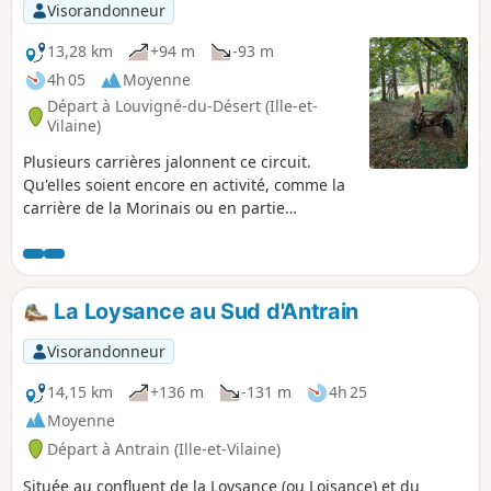
Visorandonneur
13,28 km
+94 m
-93 m
4h 05
Moyenne
Départ à Louvigné-du-Désert (Ille-et-
Vilaine)
Plusieurs carrières jalonnent ce circuit.
Qu'elles soient encore en activité, comme la
carrière de la Morinais ou en partie
colonisées par la végétation, toutes
semblent encore résonner des coups
martelés pendant des décennies. Le granit
extrait a servi à la voirie, aux entreprises
La Loysance au Sud d'Antrain
funéraires mais aussi à l'architecture locale.
La beauté mystérieuse du manoir de la
Visorandonneur
Morinaye ou les maisons rurales typiques
des villages que vous traverserez en
14,15 km
+136 m
-131 m
4h 25
témoignent.
Moyenne
Départ à Antrain (Ille-et-Vilaine)
Située au confluent de la Loysance (ou Loisance) et du