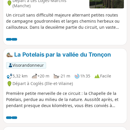
Départ à Les Loges-Marchis
(Manche)
Un circuit sans difficulté majeure alternant petites routes
de campagne goudronnées et larges chemins herbeux ou
caillouteux. Dans la deuxième partie du circuit, un vaste
panorama s'ouvre aux yeux du randonneur avec entre autre
Saint-Hilaire-du-Harcouët dont l'église avec ses deux
clochers est très reconnaissable et aussi sur tout le Sud-
Manche.
La Potelais par la vallée du Tronçon
Visorandonneur
5,32 km
+20 m
-21 m
1h 35
Facile
Départ à Coglès (Ille-et-Vilaine)
Première petite merveille de ce circuit : la Chapelle de la
Potelais, perdue au milieu de la nature. Aussitôt après, et
pendant presque deux kilomètres, vous êtes conviés à
suivre les méandres du Tronçon au milieu des bois et des
champs.