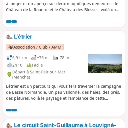
à longer et un aperçu sur deux magnifiques demeures : le
Château de la Rouërie et le Château des Blosses, voilà un
circuit "au pays du marquis" plein de charmes.
L'étrier
Association / Club / AMM
6,91 km
+76 m
-78 m
2h 10
Facile
Départ à Saint-Pair-sur-Mer
(Manche)
L'étrier est un parcours qui vous fera traverser la campagne
de Basse Normandie. Un peu vallonné, des haies, des prés,
des pâtures, voilà le paysage et l'ambiance de cette
randonnée, sans oublier l'église de Kairon au départ.
Le circuit Saint-Guillaume à Louvigné-