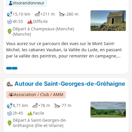
Visorandonneur
15,10 km
+211 m
-280 m
4h 55
Difficile
Départ à Champeaux (Manche)
(Manche)
Vous aurez sur ce parcours des vues sur le Mont Saint-
Michel, les cabanes Vauban, la Vallée du Lude, en passant
par la vallée des peintres, pour remonter en campagne,
passer dans le marais, le village de Kairon et arriver dans le
quartier de Beausoleil à Saint-Pair.
Autour de Saint-Georges-de-Gréhaigne
Association / Club / AMM
8,71 km
+78 m
-77 m
2h 45
Facile
Départ à Saint-Georges-de-
Gréhaigne (Ille-et-Vilaine)