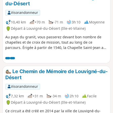
du-Désert
Visorandonneur
10,40 km
+70 m
-71 m
3h 10
Moyenne
Départ à Louvigné-du-Désert (Ille-et-Vilaine)
Au pays du granit, vous passerez devant bon nombre de
chapelles et de croix de mission, tout au long de ce
parcours. Érigée à partir de 1540, la Chapelle Saint-Jean a
servi de grange, puis de prison pendant la Révolution. Le
point haut de la promenade, le rocher de Saint-Guillaume
est blotti dans un sous-bois. La légende affirme que Saint-
Guillaume a vécu en ce lieu pendant sept ans et que l’on
Le Chemin de Mémoire de Louvigné-du-
retrouve sculptés dans la roche, le lavoir, l’écuelle, la
Désert
fontaine et le lit de l’ermite.
Visorandonneur
7,32 km
+31 m
-34 m
2h 10
Facile
Départ à Louvigné-du-Désert (Ille-et-Vilaine)
Ce circuit a été créé en 2014 par la ville de Louvigné-du-