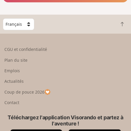
C
R
h
e
o
t
i
o
s
CGU et confidentialité
u
i
r
s
Plan du site
e
s
n
e
Emplois
h
z
Actualités
a
u
u
n
Coup de pouce 2026
t
p
a
Contact
y
s
Téléchargez l'application Visorando et partez à
l'aventure !