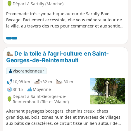
Départ à Sartilly (Manche)
Promenade très sympathique autour de Sartilly-Baie-
Bocage. Facilement accessible, elle vous mènera autour de
la ville, au travers des rues pour commencer et aux sentiers
bien aménagés pour finir. Vous longerez les prés avec de
nombreux chevaux.
De la toile à l'agri-culture en Saint-
Georges-de-Reintembault
Visorandonneur
10,98 km
+32 m
-30 m
3h 15
Moyenne
Départ à Saint-Georges-de-
Reintembault (Ille-et-Vilaine)
Alternant paysages bocagers, chemins creux, chaos
granitiques, bois, zones humides et traversées de villages
aux bâtis de caractères, ce circuit tisse un lien autour de
l'histoire du lin et du chanvre autrefois cultivés sur ces