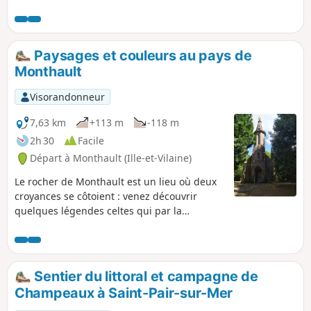
Paysages et couleurs au pays de
Monthault
Visorandonneur
7,63 km
+113 m
-118 m
2h 30
Facile
Départ à Monthault (Ille-et-Vilaine)
Le rocher de Monthault est un lieu où deux
croyances se côtoient : venez découvrir
quelques légendes celtes qui par la
présence de rochers particuliers les font
traverser les siècles avec comme voisine la
Chapelle Notre-Dame ultime étape d'un
chemin de croix à travers bois.
Sentier du littoral et campagne de
Champeaux à Saint-Pair-sur-Mer