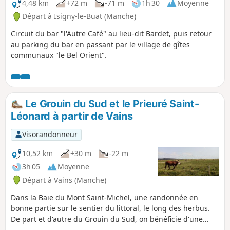
4,48 km
+72 m
-71 m
1h 30
Moyenne
Départ à Isigny-le-Buat (Manche)
Circuit du bar "l'Autre Café" au lieu-dit Bardet, puis retour
au parking du bar en passant par le village de gîtes
communaux "le Bel Orient".
Le Grouin du Sud et le Prieuré Saint-
Léonard à partir de Vains
Visorandonneur
10,52 km
+30 m
-22 m
3h 05
Moyenne
Départ à Vains (Manche)
Dans la Baie du Mont Saint-Michel, une randonnée en
bonne partie sur le sentier du littoral, le long des herbus.
De part et d'autre du Grouin du Sud, on bénéficie d'une
superbe vue sur le Mont Saint-Michel et, depuis la pointe