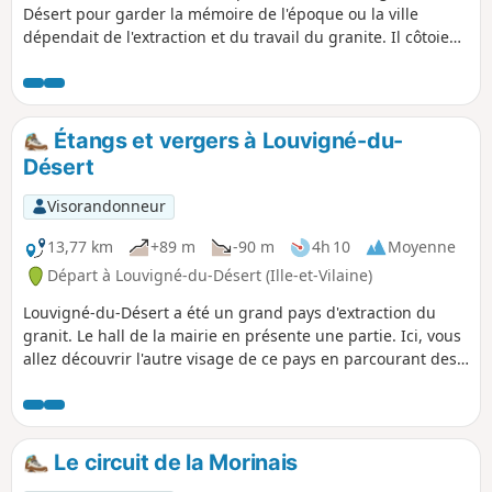
Désert pour garder la mémoire de l'époque ou la ville
dépendait de l'extraction et du travail du granite. Il côtoie
certains lieux riches en souvenir qui risquent d'être oubliés
et de disparaître avec l'usure du temps. Dans un futur
proche, ces lieux d'histoire pourront être découvert par des
QRCodes.
Étangs et vergers à Louvigné-du-
Désert
Visorandonneur
13,77 km
+89 m
-90 m
4h 10
Moyenne
Départ à Louvigné-du-Désert (Ille-et-Vilaine)
Louvigné-du-Désert a été un grand pays d'extraction du
granit. Le hall de la mairie en présente une partie. Ici, vous
allez découvrir l'autre visage de ce pays en parcourant des
chemins qui traversent des vergers ou qui rappellent le
travail du textile. Haut lieu, aussi d'histoire, la chouannerie
n'est pas loin.
Le circuit de la Morinais