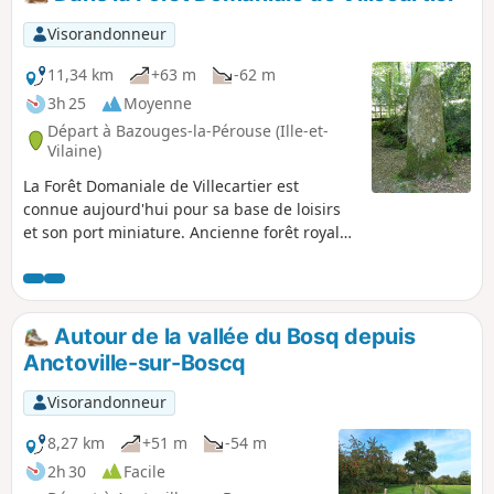
Visorandonneur
11,34 km
+63 m
-62 m
3h 25
Moyenne
Départ à Bazouges-la-Pérouse (Ille-et-
Vilaine)
La Forêt Domaniale de Villecartier est
connue aujourd'hui pour sa base de loisirs
et son port miniature. Ancienne forêt royale
de 1000 ha, elle a abrité depuis l'Antiquité
des artisans : le Site archéologique de l'Auge
des Sabotiers l'atteste. À l'époque romaine
puis au Moyen-Age ses activités n'ont cessé
Autour de la vallée du Bosq depuis
d'évoluer avec en toile de fond la présence
Anctoville-sur-Boscq
de la religion. Cette promenade 100% en
forêt vous invite à découvrir tous ces lieux
Visorandonneur
chargés d'histoire.
8,27 km
+51 m
-54 m
2h 30
Facile