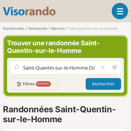
V
O
i
u
s
v
o
Randonnées
Normandie
Manche
Saint-Quentin-sur-le-Homme
r
r
i
a
Trouver une randonnée Saint-
r
n
Quentin-sur-le-Homme
l
d
a
o
n
A
V
a
u
i
v
t
d
i
Filtres
Rechercher
NOUVEAU
o
e
g
u
r
a
r
l
t
d
e
i
Randonnées Saint-Quentin-
e
c
o
m
h
sur-le-Homme
n
o
a
i
m