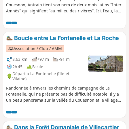
Couesnon, Antrain tient son nom de deux mots latins "Inter
Amnès" qui signifient "au milieu des rivières". Ici, l'eau, la
terre et les pierres font un fabuleux mariage pour vous
offrir une balade des plus agréables. La Loysance
s'impatiente déjà de vous entraîner dans ses facéties
tourbillonnantes…
Boucle entre La Fontenelle et La Roche
Association / Club / AMM
8,63 km
+97 m
-91 m
2h 45
Facile
Départ à La Fontenelle (Ille-et-
Vilaine)
Randonnée à travers les chemins de campagne de La
Fontenelle, qui ne présente pas de difficulté notable. Il y a
un beau panorama sur la vallée du Couesnon et le village
de caractère de la Roche. L'architecture de certaines de ses
habitations est remarquable avec un décor des baies et des
portes en plein cintre à double rouleaux...
Dans la Forêt Domaniale de Villecartier