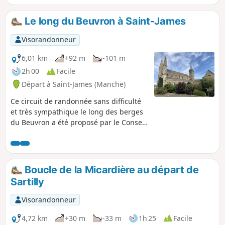
belle et émouvante chapelle romane du Prieuré Saint-
Léonard.
Le long du Beuvron à Saint-James
Visorandonneur
6,01 km
+92 m
-101 m
2h 00
Facile
Départ à Saint-James (Manche)
Ce circuit de randonnée sans difficulté
et très sympathique le long des berges
du Beuvron a été proposé par le Conseil
Municipal des Enfants de Saint-James. Il
passe en outre à proximité du cimetière
militaire américain, permettant une
petite extension à la balade.
Boucle de la Micardière au départ de
Sartilly
Visorandonneur
4,72 km
+30 m
-33 m
1h 25
Facile