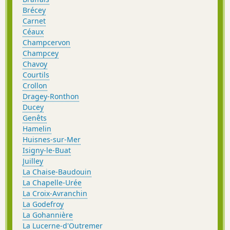
Brécey
Carnet
Céaux
Champcervon
Champcey
Chavoy
Courtils
Crollon
Dragey-Ronthon
Ducey
Genêts
Hamelin
Huisnes-sur-Mer
Isigny-le-Buat
Juilley
La Chaise-Baudouin
La Chapelle-Urée
La Croix-Avranchin
La Godefroy
La Gohannière
La Lucerne-d'Outremer