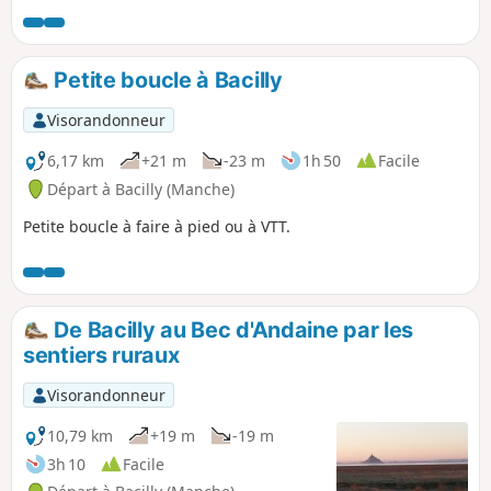
elle-même, le spectacle de la marée montante est
impressionnant. Un retour dans les terres permet de visiter
la belle et émouvante chapelle romane du Prieuré Saint-
Petite boucle à Bacilly
Léonard.
Visorandonneur
6,17 km
+21 m
-23 m
1h 50
Facile
Départ à Bacilly (Manche)
Petite boucle à faire à pied ou à VTT.
De Bacilly au Bec d'Andaine par les
sentiers ruraux
Visorandonneur
10,79 km
+19 m
-19 m
3h 10
Facile