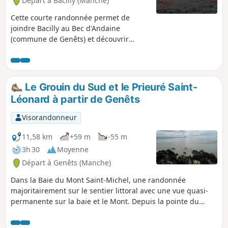
Départ à Bacilly (Manche)
Cette courte randonnée permet de
joindre Bacilly au Bec d'Andaine
(commune de Genêts) et découvrir
l'immensité de la baie du Mont-Saint-
Michel sur les grèves et les herbus.
L'idéal est de la pratiquer le matin au
lever du soleil sur la baie ou le soir au
Le Grouin du Sud et le Prieuré Saint-
coucher du soleil.
Léonard à partir de Genêts
Visorandonneur
11,58 km
+59 m
-55 m
3h 30
Moyenne
Départ à Genêts (Manche)
Dans la Baie du Mont Saint-Michel, une randonnée
majoritairement sur le sentier littoral avec une vue quasi-
permanente sur la baie et le Mont. Depuis la pointe du
Grouin du Sud, le spectacle de la marée montante est
superbe. Une boucle dans les terres permet de visiter la