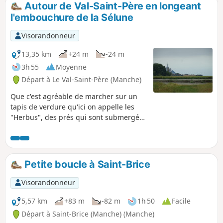
Autour de Val-Saint-Père en longeant
p
l'embouchure de la Sélune
Visorandonneur
13,35 km
+24 m
-24 m
3h 55
Moyenne
Départ à Le Val-Saint-Père (Manche)
Que c'est agréable de marcher sur un
tapis de verdure qu'ici on appelle les
"Herbus", des prés qui sont submergés
aux grandes marées ce qui donne une
saveur salé à l'herbe, nourriture
essentielle des moutons ! En plus, après
la traversée de la charmante bourgade
Petite boucle à Saint-Brice
de Val-Saint-Père, l'œil est rempli par la
majesté du Mont-Saint-Michel qui se
Visorandonneur
dresse à l'Ouest entre la Pointe du
Grouin du Sud, à droite, et la Pointe de
5,57 km
+83 m
-82 m
1h 50
Facile
Roche Torin, à gauche.
Départ à Saint-Brice (Manche) (Manche)