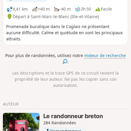
sculptures pariétales sur les flancs de certaines carrières,
anciens repaires des fêtes de Picaous (granitiers).
9,41 km
+40 m
-40 m
2h 50
Facile
Départ à Saint-Marc-le-Blanc (Ille-et-Vilaine)
Promenade bucolique dans le Coglais ne présentant
aucune difficulté. Calme et quiétude en sont les principaux
attraits.
Pour plus de randonnées, utilisez notre
moteur de recherche
.
Les descriptions et la trace GPS de ce circuit restent la
propriété de leur auteur. Ne pas les copier sans son
autorisation.
AUTEUR
Le randonneur breton
284 Randonnées
Visorandonneur