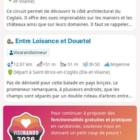
et-Vilaine)
Ce circuit permet de découvrir le côté architectural du
Coglais. Il offre des vues imprenables sur les manoirs et les
châteaux ainsi que sur leurs domaines. Il faut se rappeler
qu'au Moyen-Age, la Seigneurie de Saint-Brice avait une
importance exceptionnelle dans la baronnie de Fougères.
Entre Loisance et Douetel
Plus tard, en 1794, c'est ici qu'à débuté la première
chouannerie, comme la seconde en 1815.
Visorandonneur
12,97 km
+51 m
-51 m
3h 50
Moyenne
Départ à Saint-Brice-en-Coglès (Ille-et-Vilaine)
Pas de dénivelé pour cette balade en pays briçois. Le
promeneur remarquera, à plusieurs endroits, que les
champs sont séparés par un double rideau d'arbres entre
lequel est tracé le cheminement emprunté.
Pour continuer à proposer des
fonctionnalités gratuites et pratiques
en randonnée, soutenez-nous en
donnant un petit coup de pouce !