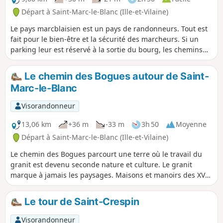
Départ à Saint-Marc-le-Blanc (Ille-et-Vilaine)
Le pays marcblaisien est un pays de randonneurs. Tout est
fait pour le bien-être et la sécurité des marcheurs. Si un
parking leur est réservé à la sortie du bourg, les chemins
que nous empruntons ici sont entretenus et sécurisés
lorsqu'ils longent des routes.
Le chemin des Bogues autour de Saint-
Marc-le-Blanc
Visorandonneur
13,06 km
+36 m
-33 m
3h 50
Moyenne
Départ à Saint-Marc-le-Blanc (Ille-et-Vilaine)
Le chemin des Bogues parcourt une terre où le travail du
granit est devenu seconde nature et culture. Le granit
marque à jamais les paysages. Maisons et manoirs des XVIe
et XVIIe siècles finissent par devenir monnaie courante
dans un pays où le roc fait même partie du nom des
Le tour de Saint-Crespin
villages : Rocher-Guy, Rocher Gerré, Rocher Renard,
Rochedien, ... Il est même possible de découvrir des
Visorandonneur