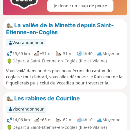
Je donne un coup de pouce
La vallée de la Minette depuis Saint-
Étienne-en-Coglès
Visorandonneur
15,69 km
+51 m
-51 m
4h 40
Moyenne
Départ à Saint-Étienne-en-Coglès (Ille-et-Vilaine)
Vous voilà dans un des plus beau écrins du canton du
coglais : tout d'abord, vous allez découvrir le Ruisseau de la
Piquellerais puis celui du Vocadieu pour traverser la
magnifique vallée de la Minette, cette petite rivière de
25 km de long, affluent du Couesnon, alimentée par une
Les rabines de Courtine
multitude de ruisseaux : Piquellerais et Vocadieu, mais
également Frénouse, l'Aunay, le Couard, etc.
Visorandonneur
14,06 km
+65 m
-62 m
4h 10
Moyenne
Départ à Saint-Étienne-en-Coglès (Ille-et-Vilaine)