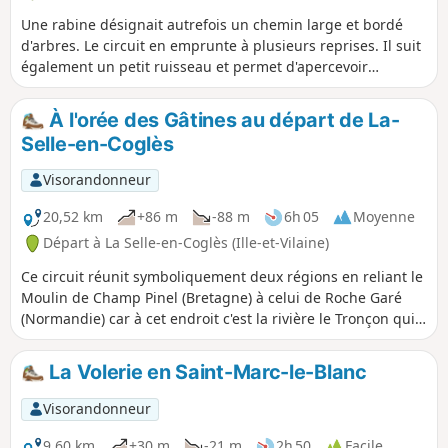
Une rabine désignait autrefois un chemin large et bordé
d'arbres. Le circuit en emprunte à plusieurs reprises. Il suit
également un petit ruisseau et permet d'apercevoir
plusieurs châteaux car il emprunte des sentiers communs à
une autre randonnée décrite sur le site au départ de Saint-
À l'orée des Gâtines au départ de La-
Brice-en-Coglès.
Selle-en-Coglès
Visorandonneur
20,52 km
+86 m
-88 m
6h 05
Moyenne
Départ à La Selle-en-Coglès (Ille-et-Vilaine)
Ce circuit réunit symboliquement deux régions en reliant le
Moulin de Champ Pinel (Bretagne) à celui de Roche Garé
(Normandie) car à cet endroit c'est la rivière le Tronçon qui
marque la limite départementale et donc régionale. Vous
traverserez de multiples paysages en longeant une belle
La Volerie en Saint-Marc-le-Blanc
partie du Bois de Gâtines pour côtoyer le Château du
Rocher Portail sans oublier d'avoir la possibilité de
Visorandonneur
découvrir le bourg de La-Selle-en-Coglès (le monastère du
Nord).
9,60 km
+30 m
-21 m
2h 50
Facile