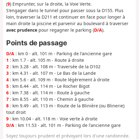
(
9
) Emprunter, sur la droite, la Voie Verte.
S'engager dans le tunnel pour passer sous la D155. Plus
loin, traverser la D211 et continuer en face pour longer à
main droite la piscine et parvenir au boulevard à traverser
avec prudence
pour regagner le parking (
D/A
).
Points de passage
D/A
: km 0 - alt. 101 m - Parking de l'ancienne gare
1
: km 1.7 - alt. 105 m - Route à droite
2
: km 3.28 - alt. 108 m - Traversée de la D102
3
: km 4.31 - alt. 107 m - Le Bas de la Lande
4
: km 5.6 - alt. 109 m - Route légèrement à droite
5
: km 6.44 - alt. 114 m - Le Rocher Bigot
6
: km 7.38 - alt. 114 m - Route à gauche
7
: km 8.55 - alt. 110 m - Chemin à gauche
8
: km 9.49 - alt. 113 m - Route de la Blinière (ou Blinerie)
tout droit
9
: km 10.04 - alt. 118 m - Voie verte à droite
D/A
: km 11.53 - alt. 101 m - Parking de l'ancienne gare
Soyez toujours prudent et prévoyant lors d'une randonnée.