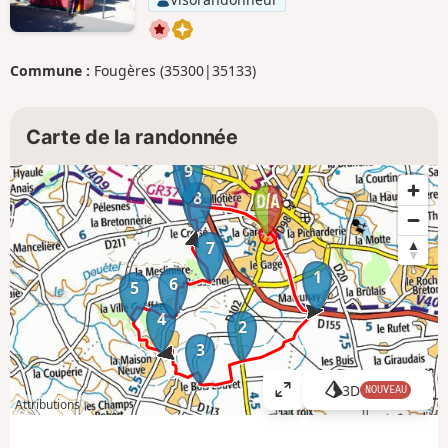
Commune :
Fougères (35300|35133)
Carte de la randonnée
9
8
7
1
6
5
4
2
3
3D
NOUVEAU
A
Attributions
ff
i