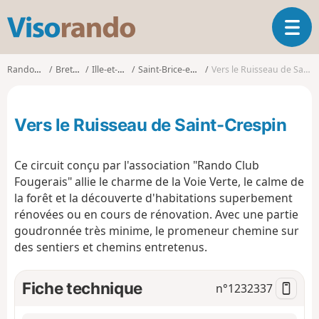
V
O
i
u
s
v
o
Randonnées
Bretagne
Ille-et-Vilaine
Saint-Brice-en-Coglès
Vers le Ruisseau de Saint-Crespin
r
r
i
a
r
n
Vers le Ruisseau de Saint-Crespin
l
d
a
o
n
Ce circuit conçu par l'association "Rando Club
a
Fougerais" allie le charme de la Voie Verte, le calme de
v
la forêt et la découverte d'habitations superbement
i
g
rénovées ou en cours de rénovation. Avec une partie
a
goudronnée très minime, le promeneur chemine sur
t
des sentiers et chemins entretenus.
i
o
Fiche technique
n°
1232337
n